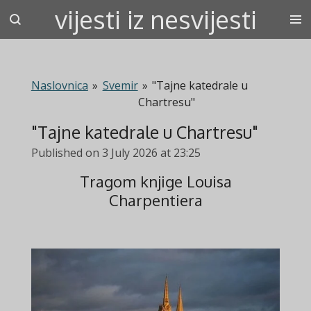
vijesti iz nesvijesti
Skip
to
main
content
Naslovnica
»
Svemir
»
"Tajne katedrale u
Chartresu"
"Tajne katedrale u Chartresu"
Published on 3 July 2026 at 23:25
Tragom knjige Louisa
Charpentiera