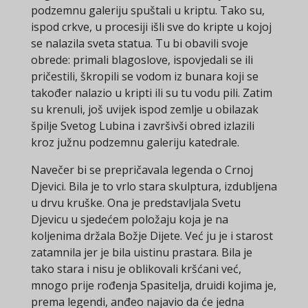
podzemnu galeriju spuštali u kriptu. Tako su,
ispod crkve, u procesiji išli sve do kripte u kojoj
se nalazila sveta statua. Tu bi obavili svoje
obrede: primali blagoslove, ispovjedali se ili
pričestili, škropili se vodom iz bunara koji se
također nalazio u kripti ili su tu vodu pili. Zatim
su krenuli, još uvijek ispod zemlje u obilazak
špilje Svetog Lubina i završivši obred izlazili
kroz južnu podzemnu galeriju katedrale.
Navečer bi se prepričavala legenda o Crnoj
Djevici. Bila je to vrlo stara skulptura, izdubljena
u drvu kruške. Ona je predstavljala Svetu
Djevicu u sjedećem položaju koja je na
koljenima držala Božje Dijete. Već ju je i starost
zatamnila jer je bila uistinu prastara. Bila je
tako stara i nisu je oblikovali kršćani već,
mnogo prije rođenja Spasitelja, druidi kojima je,
prema legendi, anđeo najavio da će jedna