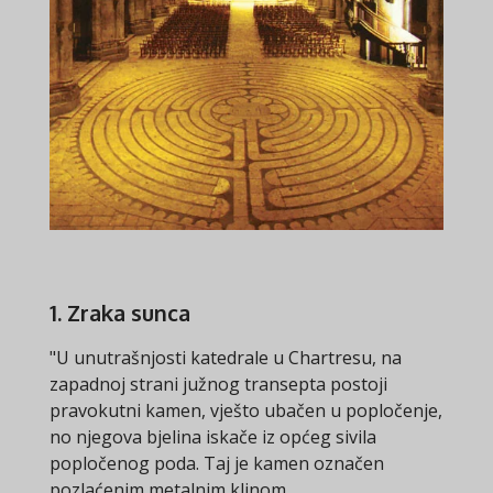
1. Zraka sunca
"U unutrašnjosti katedrale u Chartresu, na
zapadnoj strani južnog transepta postoji
pravokutni kamen, vješto ubačen u popločenje,
no njegova bjelina iskače iz općeg sivila
popločenog poda. Taj je kamen označen
pozlaćenim metalnim klinom.