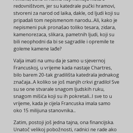
redovništvom, jer su katedrale pučki hramovi,
stvoreni za narod od laika, dakle, od ljudi koji su
pripadali tom nepismenom narodu...Ali, kako je
nepismeni puk pronašao toliko tesara, zidara,
kamenorezaca, slikara, pametnih ljudi, koji su
bili neophodni da bi se sagradile i opremile te
goleme kamene lađe?
Valja imati na umu da je samo u sjevernoj
Francuskoj, u vrijeme kada nastaje Chartres,
bilo barem 20-tak gradilišta katedrala jednakog
značaja...A koliko se još manjih crkvi gradilo! Sve
su se one stvarale snagom ljudskih ruku,
snagom mišića koji su ih pokretali...I sve to u
vrijeme, kada je cijela Francuska imala samo
oko 15 milijuna stanovnika...
Zatim, postoji još jedna tajna, ona financijska.
Unatoč velikoj pobožnosti, radnici ne rade ako