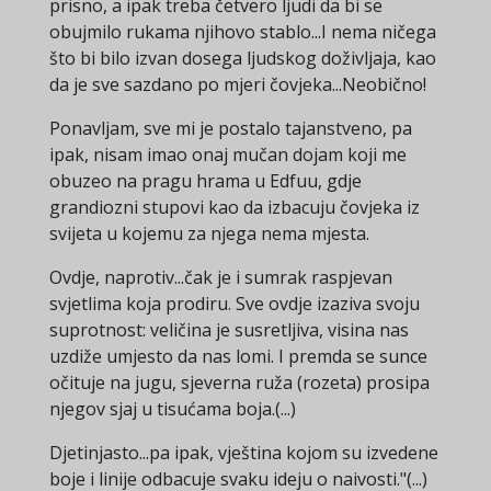
prisno, a ipak treba četvero ljudi da bi se
obujmilo rukama njihovo stablo...I nema ničega
što bi bilo izvan dosega ljudskog doživljaja, kao
da je sve sazdano po mjeri čovjeka...Neobično!
Ponavljam, sve mi je postalo tajanstveno, pa
ipak, nisam imao onaj mučan dojam koji me
obuzeo na pragu hrama u Edfuu, gdje
grandiozni stupovi kao da izbacuju čovjeka iz
svijeta u kojemu za njega nema mjesta.
Ovdje, naprotiv...čak je i sumrak raspjevan
svjetlima koja prodiru. Sve ovdje izaziva svoju
suprotnost: veličina je susretljiva, visina nas
uzdiže umjesto da nas lomi. I premda se sunce
očituje na jugu, sjeverna ruža (rozeta) prosipa
njegov sjaj u tisućama boja.(...)
Djetinjasto...pa ipak, vještina kojom su izvedene
boje i linije odbacuje svaku ideju o naivosti."(...)