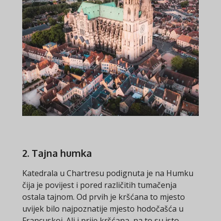
2. Tajna humka
Katedrala u Chartresu podignuta je na Humku
čija je povijest i pored različitih tumačenja
ostala tajnom. Od prvih je kršćana to mjesto
uvijek bilo najpoznatije mjesto hodočašća u
Francuskoj. Ali i prije kršćana, na to su isto