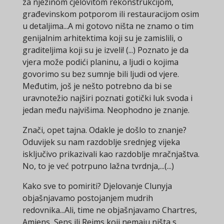
za njezinom cjelovitom rekonstrukcijom,
građevinskom potporom ili restauracijom osim
u detaljima...A mi gotovo ništa ne znamo o tim
genijalnim arhitektima koji su je zamislili, o
graditeljima koji su je izveli! (...) Poznato je da
vjera može podići planinu, a ljudi o kojima
govorimo su bez sumnje bili ljudi od vjere.
Međutim, još je nešto potrebno da bi se
uravnotežio najširi poznati gotički luk svoda i
jedan među najvišima. Neophodno je znanje.
Znači, opet tajna. Odakle je došlo to znanje?
Oduvijek su nam razdoblje srednjeg vijeka
isključivo prikazivali kao razdoblje mračnjaštva.
No, to je već potrpuno lažna tvrdnja,...(...)
Kako sve to pomiriti? Djelovanje Clunyja
objašnjavamo postojanjem mudrih
redovnika...Ali, time ne objašnjavamo Chartres,
Amiens, Sens ili Reims koji nemaju ništa s