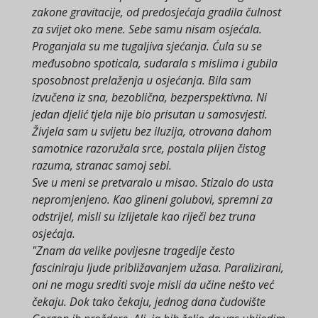
zakone gravitacije, od predosjećaja gradila čulnost
za svijet oko mene. Sebe samu nisam osjećala.
Proganjala su me tugaljiva sjećanja. Ćula su se
međusobno spoticala, sudarala s mislima i gubila
sposobnost prelaženja u osjećanja. Bila sam
izvučena iz sna, bezoblična, bezperspektivna. Ni
jedan djelić tjela nije bio prisutan u samosvjesti.
Živjela sam u svijetu bez iluzija, otrovana dahom
samotnice razoružala srce, postala plijen čistog
razuma, stranac samoj sebi.
Sve u meni se pretvaralo u misao. Stizalo do usta
nepromjenjeno. Kao glineni golubovi, spremni za
odstrijel, misli su izlijetale kao riječi bez truna
osjećaja.
"Znam da velike povijesne tragedije često
fasciniraju ljude približavanjem užasa. Paralizirani,
oni ne mogu srediti svoje misli da učine nešto već
čekaju. Dok tako čekaju, jednog dana čudovište