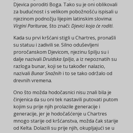
Djevica poroditi Boga. Tako su je oni oblikovali
za budućnost i s velikom pobožnošću ispisali u
njezinom podnožju lijepim latinskim slovima:
Virgini Pariturae,
što znači:
Djevici koja će roditi
.
Kada su prvi kršćani stigli u Chartres, pronašli
su statuu i zadivili se. Silno oduševljeni
proročanskom Djevicom, njezinu špilju su i
dalje nazivali
Druidska špilja
, a iz nepoznatih su
razloga bunar, koji se tu također nalazio,
nazivali
Bunar Snažnih
i to se tako održalo od
drevnih vremena.
Ono što možda hodočasnici nisu znali bila je
činjenica da su oni tek nastavili putovati putom
kojim su prije njih prolazile generacije i
generacije, jer je hodočašćenje u Chartres
mnogo starije od kršćanstva, možda čak starije
od Kelta. Dolazili su prije njih, okupljajući se u