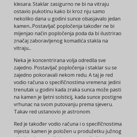
klesara. Staklar zasigurno ne bi na vitraju
ostavio pukotinu kako bi kroz nju samo
nekoliko dana u godini sunce obasjavalo jedan
kamen...Postavljač popločenja također ne bi
mijenjao način popločenja poda da bi ilustrirao
značaj zaboravljenog komadića stakla na
vitraju...
Neka je koncentrirana volja odredila sve
zajedno. Postavljač popločenja i staklar su se
zajedno pokoravali nekom redu. A taj je red
vodio računa o specifičnostima vremena: jedini
trenutak u godini kada zraka sunca može pasti
na kamen je ljetni solsticij, kada sunce postigne
vrhunac na svom putovanju prema sjeveru.
Takav red ustanovio je astronom.
Red je također vodio računa i o specifičnostima
mjesta: kamen je položen u produžetku južnog