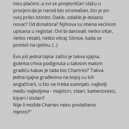
nisu plaćeni...a svi se povjesničari slažu u
procjeni da je narod bio siromašan, što je po
svoj prilici istinito. Dakle, odakle je dolazio
novac? Od donatora? Njihova su imena većinom
upisana u registar. Oni bi darovali: netko oltar,
netko retabl, netko vitraj. Sitnice, kada se
pomisli na cjelinu. (...)
Evo još jedna tajna: zašto je takva sjajna,
golema crkva podignuta u takvom malom
gradiću kakav je tada bio Chartres? Takva
jedna sjajna građevina na kojoj su bili
angažirani, u što ne treba sumnjati, najbolji
među najboljima - majstori, zidari, kamenoresci,
kipari i stolari?
Nije li možda Chartes neko povlašteno
mjesto?"