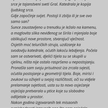
srce je tajanstveni sveti Gral. Katedrala je kopija
ljudskog srca.
Gdje započinje svijet. Postoji li zbilja ili je sve ovo
samo san?
Sunce zaustavljeno u trenutku je ležalo na kamenu,
a maglovita slika neviđenog se širila i mjenjala boje
oblikujući nove prostore, stvarajući vječnost.
Osjetih moć teluričkih struja, uzdizanje ka
svodovlju katedrale, oćutih lakoću lebdjenja. Počela
sam se ostvarivati, djelići tijela su se skupili u
cjelinu, ništa nije ostalo raspršeno u nepostojanju.
Pronašla sam svoju prisutnost iza zrcala svjesti,
oćutila postojanje u geometriji tijela. Boje, mirisi i
zvukovi su oživjeli u svojoj različitosti, oči su vidjele
prelamanje svjetlosti, usta su to novo osjećanje
osjećaja pretvarala u ptice koje su slobodno
odlijetale u prostor.
Nakon godina izgovaranih tek misaonih