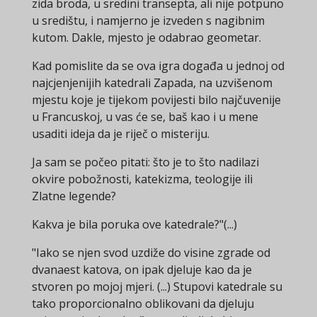
zida broda, u sredini transepta, ali nije potpuno
u središtu, i namjerno je izveden s nagibnim
kutom. Dakle, mjesto je odabrao geometar.
Kad pomislite da se ova igra događa u jednoj od
najcjenjenijih katedrali Zapada, na uzvišenom
mjestu koje je tijekom povijesti bilo najčuvenije
u Francuskoj, u vas će se, baš kao i u mene
usaditi ideja da je riječ o misteriju.
Ja sam se počeo pitati: što je to što nadilazi
okvire pobožnosti, katekizma, teologije ili
Zlatne legende?
Kakva je bila poruka ove katedrale?"(...)
"Iako se njen svod uzdiže do visine zgrade od
dvanaest katova, on ipak djeluje kao da je
stvoren po mojoj mjeri. (...) Stupovi katedrale su
tako proporcionalno oblikovani da djeluju