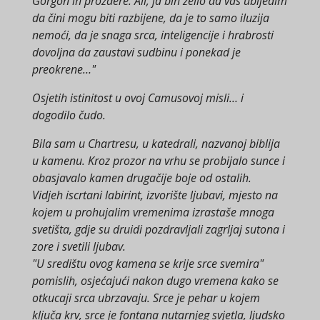
Gorgon ih proždere. Ali, ja bih želio da vas ubijedim
da čini mogu biti razbijene, da je to samo iluzija
nemoći, da je snaga srca, inteligencije i hrabrosti
dovoljna da zaustavi sudbinu i ponekad je
preokrene…"
Osjetih istinitost u ovoj Camusovoj misli… i
dogodilo čudo.
Bila sam u Chartresu, u katedrali, nazvanoj biblija
u kamenu. Kroz prozor na vrhu se probijalo sunce i
obasjavalo kamen drugačije boje od ostalih.
Vidjeh iscrtani labirint, izvorište ljubavi, mjesto na
kojem u prohujalim vremenima izrastaše mnoga
svetišta, gdje su druidi pozdravljali zagrljaj sutona i
zore i svetili ljubav.
"U središtu ovog kamena se krije srce svemira"
pomislih, osjećajući nakon dugo vremena kako se
otkucaji srca ubrzavaju. Srce je pehar u kojem
ključa krv, srce je fontana nutarnjeg svjetla, ljudsko