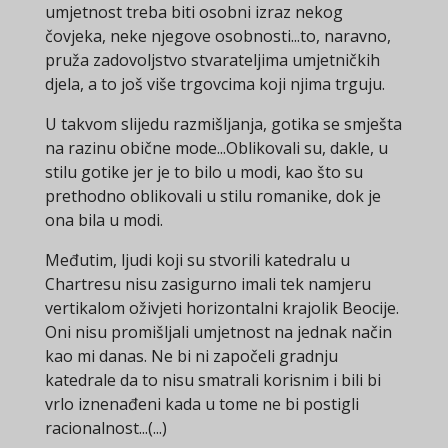
umjetnost treba biti osobni izraz nekog
čovjeka, neke njegove osobnosti...to, naravno,
pruža zadovoljstvo stvarateljima umjetničkih
djela, a to još više trgovcima koji njima trguju.
U takvom slijedu razmišljanja, gotika se smješta
na razinu obične mode...Oblikovali su, dakle, u
stilu gotike jer je to bilo u modi, kao što su
prethodno oblikovali u stilu romanike, dok je
ona bila u modi.
Međutim, ljudi koji su stvorili katedralu u
Chartresu nisu zasigurno imali tek namjeru
vertikalom oživjeti horizontalni krajolik Beocije.
Oni nisu promišljali umjetnost na jednak način
kao mi danas. Ne bi ni započeli gradnju
katedrale da to nisu smatrali korisnim i bili bi
vrlo iznenađeni kada u tome ne bi postigli
racionalnost...(...)