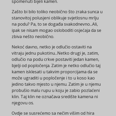
spomenuti bijeli kamen.
Zašto bi bilo toliko neobično što zraka sunca u
stanovitoj polusjeni oblikuje svjetlosnu mrlju
na podu? Pa, to se događa svakodnevno...Ali,
ipak se nisam mogao osloboditi osjećaja da se
zbiva nešto neobično.
Nekoć davno, netko je odlučio ostaviti na
vitraju jednu pukotinu...Netko drugi je, zatim,
odlučio na podu crkve postaviti jedan kamen,
bjelji od popločenja. Zatim je netko odlučio taj
kamen isklesati u takvim proporcijama da se
može ugraditi u popločenje i to u koso kao
jedino takvo mjesto u njemu. Zatim je u njemu
probušio malu rupu u koju je zabio pozlaćeni
klin. Taj klin ne označava središte kamena ni
njegovu os.
Ovdje se susrećemo sa nečim višim od hira