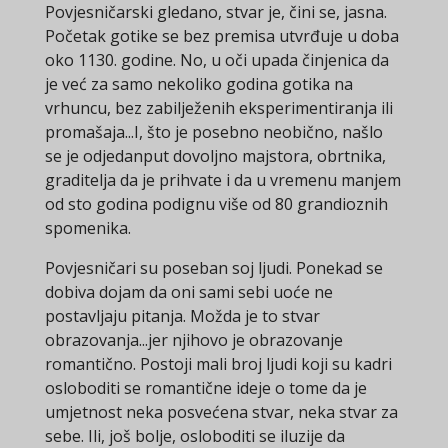
Povjesničarski gledano, stvar je, čini se, jasna.
Početak gotike se bez premisa utvrđuje u doba
oko 1130. godine. No, u oči upada činjenica da
je već za samo nekoliko godina gotika na
vrhuncu, bez zabilježenih eksperimentiranja ili
promašaja...I, što je posebno neobično, našlo
se je odjedanput dovoljno majstora, obrtnika,
graditelja da je prihvate i da u vremenu manjem
od sto godina podignu više od 80 grandioznih
spomenika.
Povjesničari su poseban soj ljudi. Ponekad se
dobiva dojam da oni sami sebi uoće ne
postavljaju pitanja. Možda je to stvar
obrazovanja...jer njihovo je obrazovanje
romantično. Postoji mali broj ljudi koji su kadri
osloboditi se romantične ideje o tome da je
umjetnost neka posvećena stvar, neka stvar za
sebe. Ili, još bolje, osloboditi se iluzije da