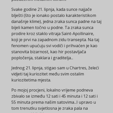
Svake godine 21. lipnja, kada sunce najjače
blješti (što je ionako postalo karakteristikom
današnje klime), jedna zraka sunca padne na taj
bijeli kamen točno u podne. Ta zraka sunca
prodire kroz staklo vitraja Saint-Apollinaire,
koji je prvi na zapadnom zidu transepta. Na taj
fenomen upućuju svi vodiči i prihvaćen je kao
stanovita bizarnost, kao hir postavljača
popločenja, staklara i graditelja...
Jednog 21. lipnja, stigao sam u Chartres, želeći
vidjeti taj kuriozitet među svim ostalim
kuriozitetima mjesta.
Po mojoj procjeni, lokalno vrijeme podneva
zbivalo se između 12 sati i 45 minuta i 12 sati i
55 minuta prema našim satovima...I upravo u
tom trenutku svjetlosna je zraka pala na