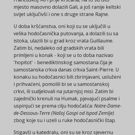
mjesto masovno dolazili Gali, a još ranije keltski
svijet uključivši i one s druge strane Rajne.
U doba kršćanstva, oni koji su se uključili u
velika hodočasnička putovanja, a dolazili su sa
istoka, ulazili bi u grad kroz vrata Guillaume.
Zatim bi, nedaleko od gradskih vrata bili
primljeni u konak - koji se u to doba nazivao
'hopitot' - benediktinskog samostana čija je
samostanska crkva danas crkva Saint-Pierre. U
konaku su hodočasnici bili zbrinjavani, usluženi
i prihvaćeni, pomolili bi se u samostanskoj
crkvi, ili sudjelovali na jutarnjoj misi. Zatim bi
zajednički krenuli na Humak, pjevajući psalme i
uspinjući se prema cilju hodočašća:
Notre-Dame-
de-Dessous-Terre (Našoj Gospi od Ispod Zemlje)
zbog koje su i uzeli u ruke hodočasnički štap.
Stigavši u katedralu, oni su se kroz sjevernu