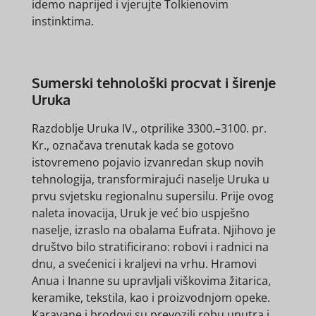
idemo naprijed i vjerujte Tolkienovim
instinktima.
Sumerski tehnološki procvat i širenje
Uruka
Razdoblje Uruka IV., otprilike 3300.–3100. pr.
Kr., označava trenutak kada se gotovo
istovremeno pojavio izvanredan skup novih
tehnologija, transformirajući naselje Uruka u
prvu svjetsku regionalnu supersilu. Prije ovog
naleta inovacija, Uruk je već bio uspješno
naselje, izraslo na obalama Eufrata. Njihovo je
društvo bilo stratificirano: robovi i radnici na
dnu, a svećenici i kraljevi na vrhu. Hramovi
Anua i Inanne su upravljali viškovima žitarica,
keramike, tekstila, kao i proizvodnjom opeke.
Karavane i brodovi su prevozili robu unutra i