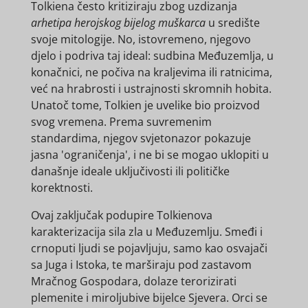
Tolkiena često kritiziraju zbog uzdizanja
arhetipa herojskog bijelog muškarca
u središte
svoje mitologije. No, istovremeno, njegovo
djelo i podriva taj ideal: sudbina Međuzemlja, u
konačnici, ne počiva na kraljevima ili ratnicima,
već na hrabrosti i ustrajnosti skromnih hobita.
Unatoč tome, Tolkien je uvelike bio proizvod
svog vremena. Prema suvremenim
standardima, njegov svjetonazor pokazuje
jasna 'ograničenja', i ne bi se mogao uklopiti u
današnje ideale uključivosti ili političke
korektnosti.
Ovaj zaključak podupire Tolkienova
karakterizacija sila zla u Međuzemlju. Smeđi i
crnoputi ljudi se pojavljuju, samo kao osvajači
sa Juga i Istoka, te marširaju pod zastavom
Mračnog Gospodara, dolaze terorizirati
plemenite i miroljubive bijelce Sjevera. Orci se