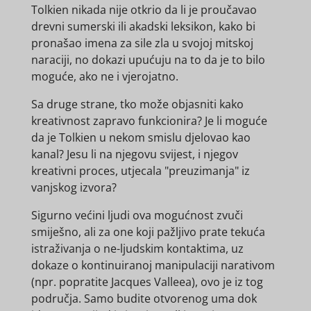
Tolkien nikada nije otkrio da li je proučavao
drevni sumerski ili akadski leksikon, kako bi
pronašao imena za sile zla u svojoj mitskoj
naraciji, no dokazi upućuju na to da je to bilo
moguće, ako ne i vjerojatno.
Sa druge strane, tko može objasniti kako
kreativnost zapravo funkcionira? Je li moguće
da je Tolkien u nekom smislu djelovao kao
kanal? Jesu li na njegovu svijest, i njegov
kreativni proces, utjecala "preuzimanja" iz
vanjskog izvora?
Sigurno većini ljudi ova mogućnost zvuči
smiješno, ali za one koji pažljivo prate tekuća
istraživanja o ne-ljudskim kontaktima, uz
dokaze o kontinuiranoj manipulaciji narativom
(npr. popratite Jacques Valleea), ovo je iz tog
područja. Samo budite otvorenog uma dok