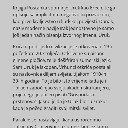
Knjiga Postanka spominje Uruk kao Erech, te ga
opisuje sa implicitnim negativnim prizvukom,
kao prvo kraljevstvo u ljudskoj povijesti. Danas,
naziv moderne nacije Irak jednostavno je samo
još jedan način pisanja izvornog imena, Uruk.
Priča o podrijetlu civilizacije je otkrivena u 19. i
početkom 20. stoljeća. Otkrivene su pisane
glinene pločice, te je dešifriran sumerski jezik.
Sam Uruk je iskopan. Vrhunci otkrića postajali
su naslovnice diljem svijeta, tijekom 1910-ih i
30-ih godina. To je bilo isto vrijeme kada je i
Tolkien započinjao svoju akademsku karijeru,
prije nego je počeo pisati "Gospodara
prstenova". Jasno je da je Uruk bio "u zraku"
kada je počeo graditi svoj mitski svijet.
Paralele se nastavljaju, kada usporedimo
Tolkienov Crni govor sa sumerskim jezikom i