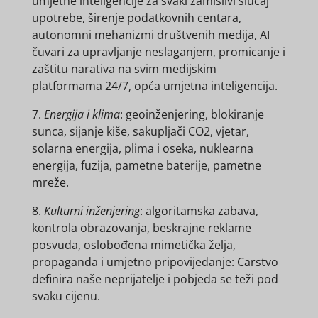
umjetne inteligencije za svaki zamislivi slučaj
upotrebe, širenje podatkovnih centara,
autonomni mehanizmi društvenih medija, AI
čuvari za upravljanje neslaganjem, promicanje i
zaštitu narativa na svim medijskim
platformama 24/7, opća umjetna inteligencija.
7.
Energija i klima
: geoinženjering, blokiranje
sunca, sijanje kiše, sakupljači CO2, vjetar,
solarna energija, plima i oseka, nuklearna
energija, fuzija, pametne baterije, pametne
mreže.
8.
Kulturni inženjering
: algoritamska zabava,
kontrola obrazovanja, beskrajne reklame
posvuda, oslobođena mimetička želja,
propaganda i umjetno pripovijedanje: Carstvo
definira naše neprijatelje i pobjeda se teži pod
svaku cijenu.