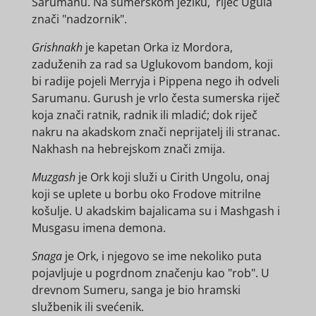
Sarumanu. Na sumerskom jeziku, riječ Ugula
znači "nadzornik".
Grishnakh
je kapetan Orka iz Mordora,
zaduženih za rad sa Uglukovom bandom, koji
bi radije pojeli Merryja i Pippena nego ih odveli
Sarumanu. Gurush je vrlo česta sumerska riječ
koja znači ratnik, radnik ili mladić; dok riječ
nakru na akadskom znači neprijatelj ili stranac.
Nakhash na hebrejskom znači zmija.
Muzgash
je Ork koji služi u Cirith Ungolu, onaj
koji se uplete u borbu oko Frodove mitrilne
košulje. U akadskim bajalicama su i Mashgash i
Musgasu imena demona.
Snaga
je Ork, i njegovo se ime nekoliko puta
pojavljuje u pogrdnom značenju kao "rob". U
drevnom Sumeru, sanga je bio hramski
službenik ili svećenik.