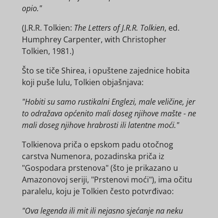
opio."
(
J.R.R. Tolkien:
The Letters of J.R.R. Tolkien
, ed.
Humphrey Carpenter, with Christopher
Tolkien, 1981.)
Što se tiče Shirea, i opuštene zajednice hobita
koji puše lulu, Tolkien objašnjava:
"Hobiti su samo rustikalni Englezi, male veličine, jer
to odražava općenito mali doseg njihove mašte - ne
mali doseg njihove hrabrosti ili latentne moći."
Tolkienova priča o epskom padu otočnog
carstva Numenora, pozadinska priča iz
"Gospodara prstenova" (što je prikazano u
Amazonovoj seriji, "Prstenovi moći"), ima očitu
paralelu, koju je Tolkien često potvrđivao:
"Ova legenda ili mit ili nejasno sjećanje na neku