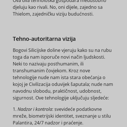
Ova dva tehnološka gospodara međusobno
djeluju kao rivali. No, oni dijele, zajedno sa
Thielom, zajedničku viziju budućnosti.
Tehno-autoritarna vizija
Bogovi Silicijske doline vjeruju kako su na rubu
toga da nam isporuče novi način ljudskosti.
Neki to nazivaju posthumanim, ili
transhumanim čovjekom. Kroz nove
tehnologije nude nam ista stara obećanja o
kojoj je Civilizacija oduvijek šaputala; nude nam
navodnu slobodu, praktičnost, udobnost,
sigurnost. Ove tehnologije uključuju sljedeće:
1.
Nadzor i kontrola
: svevideće podatkovne
mreže, biometrijski identitet, sveznanje u stilu
Palantira, 24/7 nadzor i praćenje.