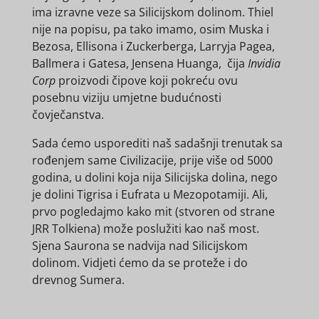
ima izravne veze sa Silicijskom dolinom. Thiel
nije na popisu, pa tako imamo, osim Muska i
Bezosa, Ellisona i Zuckerberga, Larryja Pagea,
Ballmera i Gatesa, Jensena Huanga, čija
Invidia
Corp
proizvodi čipove koji pokreću ovu
posebnu viziju umjetne budućnosti
čovječanstva.
Sada ćemo usporediti naš sadašnji trenutak sa
rođenjem same Civilizacije, prije više od 5000
godina, u dolini koja nija Silicijska dolina, nego
je dolini Tigrisa i Eufrata u Mezopotamiji. Ali,
prvo pogledajmo kako mit (stvoren od strane
JRR Tolkiena) može poslužiti kao naš most.
Sjena Saurona se nadvija nad Silicijskom
dolinom. Vidjeti ćemo da se proteže i do
drevnog Sumera.