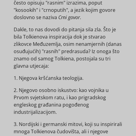
često opisuju "rasnim" izrazima, poput
"kosookih" i "crnoputih", a jezik kojim govore
doslovno se naziva
Crni govor
.
Dakle, to nas dovodi do pitanja sila zla. Što je
bila Tolkienova inspiracija dok je stvarao
zlikovce Međuzemlja, osim nenamjernih (danas
osuđujućih) "rasnih" predrasuda? Iz onoga što
znamo od samog Tolkiena, postojala su tri
glavna utjecaja:
1. Njegova kršćanska teologija.
2. Njegovo osobno iskustvo: kao vojnika u
Prvom svjetskom ratu, i kao prigradskog
engleskog građanina pogođenog
industrijalizacijom.
3. Nordijski i germanski mitovi, koji su inspirirali
mnoga Tolkienova čudovišta, ali i njegove