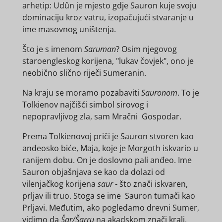
arhetip: Udûn je mjesto gdje Sauron kuje svoju
dominaciju kroz vatru, izopačujući stvaranje u
ime masovnog uništenja.
Što je s imenom
Saruman
? Osim njegovog
staroengleskog korijena, "lukav čovjek", ono je
neobično slično riječi Sumeranin.
Na kraju se moramo pozabaviti
Sauronom
. To je
Tolkienov najčišći simbol sirovog i
nepopravljivog zla, sam Mračni Gospodar.
Prema Tolkienovoj priči je Sauron stvoren kao
anđeosko biće, Maja, koje je Morgoth iskvario u
ranijem dobu. On je doslovno pali anđeo. Ime
Sauron objašnjava se kao da dolazi od
vilenjačkog korijena
saur
- što znači iskvaren,
prljav ili truo. Stoga se ime Sauron tumači kao
Prljavi. Međutim, ako pogledamo drevni Sumer,
vidimo da
Šar/Šarru
na akadskom znači kralj,