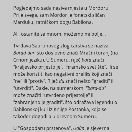
Pogledajmo sada nazive mjesta u Mordoru.
Prije svega, sam Mordor je fonetski sličan
Marduku, ratničkom bogu Babilona.
Ali, ostanite sa mnom, možemo mi bolje...
Tvrđava Sauronovog zlog carstva se naziva
Barad-dur
, što doslovno znači Mračni toranj (na
Crnom jeziku). U Sumeru, riječ
bara
znači
"kraljevsko prijestolje", "hramsko svetište", ili se
može koristiti kao negativni prefiks koji znači
"ne" ili "protiv". Riječ
du
znači nešto "graditi" ili
"utvrditi". Dakle, na sumerskom:
"bara-du"
može značiti "utvrđeno prijestolje" ili
"zabranjeno je graditi", što odražava legendu o
Babilonskoj kuli iz Knjige Postanka, koja se
također dogodila u drevnom Sumeru.
U "Gospodaru prstenova",
Udûn
je sjeverna