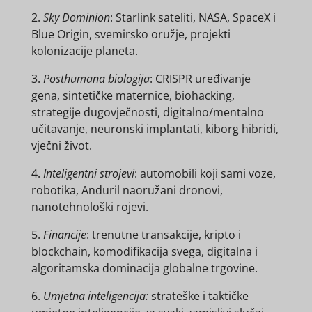
2.
Sky Dominion
: Starlink sateliti, NASA, SpaceX i
Blue Origin, svemirsko oružje, projekti
kolonizacije planeta.
3.
Posthumana biologija
: CRISPR uređivanje
gena, sintetičke maternice, biohacking,
strategije dugovječnosti, digitalno/mentalno
učitavanje, neuronski implantati, kiborg hibridi,
vječni život.
4.
Inteligentni strojevi
: automobili koji sami voze,
robotika, Anduril naoružani dronovi,
nanotehnološki rojevi.
5.
Financije
: trenutne transakcije, kripto i
blockchain, komodifikacija svega, digitalna i
algoritamska dominacija globalne trgovine.
6.
Umjetna inteligencija:
strateške i taktičke