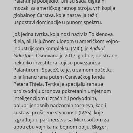
Palantir je pobijedio. Oni su sada digitalni
mozak iza američkog ratnog stroja, vrh koplja
globalnog Carstva, koje nastavlja težiti
uspostavi dominacije u punom spektru.
Još jedna tvrtka, koja nosi naziv iz Tolkienova
djela, ali i ključnom ulogom u američkom vojno-
industrijskom kompleksu (MIC), je
Anduril
Industries
. Osnovana je 2017. godine, od strane
nekoliko investitora koji su povezani sa
Palantirom i SpaceX, te je, u samom početku,
bila financirana putem Osnivačkog fonda
Petera Thiela. Tvrtka je specijalizirana za
proizvodnju dronova pokretanih umjetnom
inteligencijom (i zračnih i podvodnih),
poluprijenosnih nadzornih tornjeva, kao i
sustava proširene stvarnosti (IVAS), koje
izgrađuju u partnerstvu sa Microsoftom za
upotrebu vojnika na bojnom polju. Bloger,