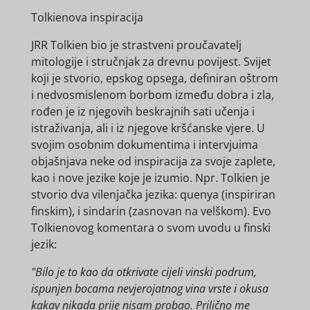
Tolkienova inspiracija
JRR Tolkien bio je strastveni proučavatelj
mitologije i stručnjak za drevnu povijest. Svijet
koji je stvorio, epskog opsega, definiran oštrom
i nedvosmislenom borbom između dobra i zla,
rođen je iz njegovih beskrajnih sati učenja i
istraživanja, ali i iz njegove kršćanske vjere. U
svojim osobnim dokumentima i intervjuima
objašnjava neke od inspiracija za svoje zaplete,
kao i nove jezike koje je izumio. Npr. Tolkien je
stvorio dva vilenjačka jezika: quenya (inspiriran
finskim), i sindarin (zasnovan na velškom). Evo
Tolkienovog komentara o svom uvodu u finski
jezik:
"Bilo je to kao da otkrivate cijeli vinski podrum,
ispunjen bocama nevjerojatnog vina vrste i okusa
kakav nikada prije nisam probao. Prilično me