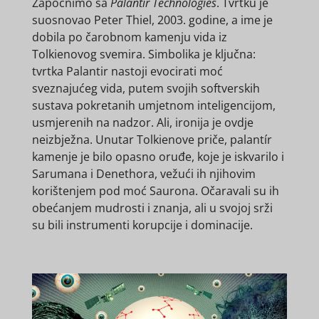
Započnimo sa
Palantir Technologies
. Tvrtku je
suosnovao Peter Thiel, 2003. godine, a ime je
dobila po čarobnom kamenju vida iz
Tolkienovog svemira. Simbolika je ključna:
tvrtka Palantir nastoji evocirati moć
sveznajućeg vida, putem svojih softverskih
sustava pokretanih umjetnom inteligencijom,
usmjerenih na nadzor. Ali, ironija je ovdje
neizbježna. Unutar Tolkienove priče, palantír
kamenje je bilo opasno oruđe, koje je iskvarilo i
Sarumana i Denethora, vežući ih njihovim
korištenjem pod moć Saurona. Očaravali su ih
obećanjem mudrosti i znanja, ali u svojoj srži
su bili instrumenti korupcije i dominacije.