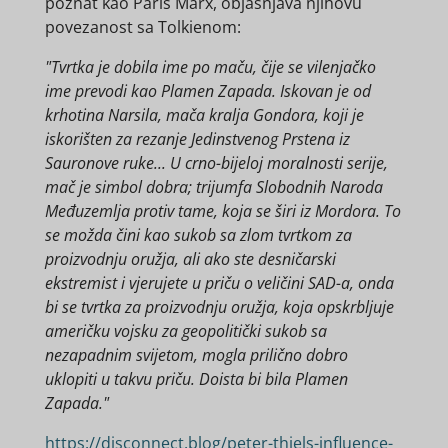
poznat kao Paris Marx, objašnjava njihovu
povezanost sa Tolkienom:
"Tvrtka je dobila ime po maču, čije se vilenjačko
ime prevodi kao Plamen Zapada. Iskovan je od
krhotina Narsila, mača kralja Gondora, koji je
iskorišten za rezanje Jedinstvenog Prstena iz
Sauronove ruke... U crno-bijeloj moralnosti serije,
mač je simbol dobra; trijumfa Slobodnih Naroda
Međuzemlja protiv tame, koja se širi iz Mordora. To
se možda čini kao sukob sa zlom tvrtkom za
proizvodnju oružja, ali ako ste desničarski
ekstremist i vjerujete u priču o veličini SAD-a, onda
bi se tvrtka za proizvodnju oružja, koja opskrbljuje
američku vojsku za geopolitički sukob sa
nezapadnim svijetom, mogla prilično dobro
uklopiti u takvu priču. Doista bi bila Plamen
Zapada."
https://disconnect.blog/peter-thiels-influence-