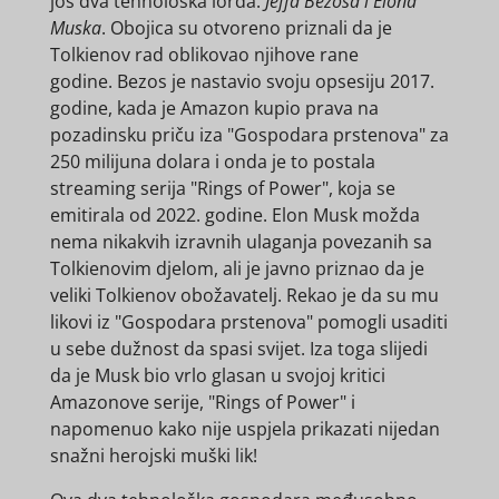
još dva tehnološka lorda:
Jeffa Bezosa i Elona
Muska
. Obojica su otvoreno priznali da je
Tolkienov rad oblikovao njihove rane
godine. Bezos je nastavio svoju opsesiju 2017.
godine, kada je Amazon kupio prava na
pozadinsku priču iza "Gospodara prstenova" za
250 milijuna dolara i onda je to postala
streaming serija "Rings of Power", koja se
emitirala od 2022. godine. Elon Musk možda
nema nikakvih izravnih ulaganja povezanih sa
Tolkienovim djelom, ali je javno priznao da je
veliki Tolkienov obožavatelj. Rekao je da su mu
likovi iz "Gospodara prstenova" pomogli usaditi
u sebe dužnost da spasi svijet. Iza toga slijedi
da je Musk bio vrlo glasan u svojoj kritici
Amazonove serije, "Rings of Power" i
napomenuo kako nije uspjela prikazati nijedan
snažni herojski muški lik!