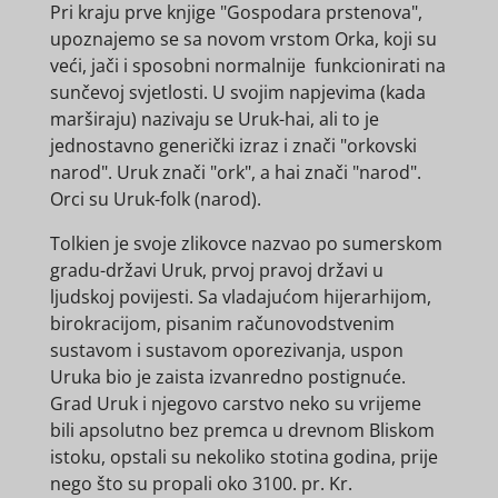
Pri kraju prve knjige "Gospodara prstenova",
upoznajemo se sa novom vrstom Orka, koji su
veći, jači i sposobni normalnije funkcionirati na
sunčevoj svjetlosti. U svojim napjevima (kada
marširaju) nazivaju se Uruk-hai, ali to je
jednostavno generički izraz i znači "orkovski
narod". Uruk znači "ork", a hai znači "narod".
Orci su Uruk-folk (narod).
Tolkien je svoje zlikovce nazvao po sumerskom
gradu-državi Uruk, prvoj pravoj državi u
ljudskoj povijesti. Sa vladajućom hijerarhijom,
birokracijom, pisanim računovodstvenim
sustavom i sustavom oporezivanja, uspon
Uruka bio je zaista izvanredno postignuće.
Grad Uruk i njegovo carstvo neko su vrijeme
bili apsolutno bez premca u drevnom Bliskom
istoku, opstali su nekoliko stotina godina, prije
nego što su propali oko 3100. pr. Kr.