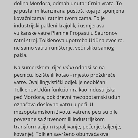
dolina Mordora, odmah unutar Crnih vrata. To
je pusta, militarizirana pustoš, koja je ispunjena
kovačnicama i ratnim tvornicama. To je
industrijski pakleni krajolik, i usmjerava
vulkanske vatre Planine Propasti u Sauronov
ratni stroj. Tolkienova upotreba Udûna evocira,
ne samo vatru i uništenje, već i sliku samog
pakla.
Na sumerskom: riječ
udun
odnosi se na
pećnicu, ložište ili kotao - mjesto proždireće
vatre. Ovaj lingvistički odjek je neobičan:
Tolkienov Udûn funkcionira kao industrijska
peć Mordora, dok drevni mezopotamski udun
označava doslovno vatru u peći. U
mezopotamskom životu, vatrene peći su bile
povezane sa žrtvenom ili industrijskom
transformacijom (spaljivanje, pečenje, taljenje,
kovanje). Tolkien savršeno obuhvaća ovaj