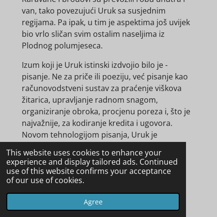
van, tako povezujući Uruk sa susjednim
regijama. Pa ipak, u tim je aspektima još uvijek
bio vrlo sličan svim ostalim naseljima iz
Plodnog polumjeseca.
Izum koji je Uruk istinski izdvojio bilo je -
pisanje. Ne za priče ili poeziju, već pisanje kao
računovodstveni sustav za praćenje viškova
žitarica, upravljanje radnom snagom,
organiziranje obroka, procjenu poreza i, što je
najvažnije, za kodiranje kredita i ugovora.
Novom tehnologijom pisanja, Uruk je
oslobodio svoje gospodarstvo, i proširio ga
This website uses cookies to enhance your
više nego što je svijet ikada vidio.
experience and display tailored ads. Continued
use of this website confirms your acceptance
Druge inovacije su pojačale ovaj učinak:
of our use of cookies.
brzorotirajući lončarski kotač, proizvodnja
vunenih tkanina u velikim razmjerima,
Agree
smrtonosni buzdovan u obliku kruške, prvi