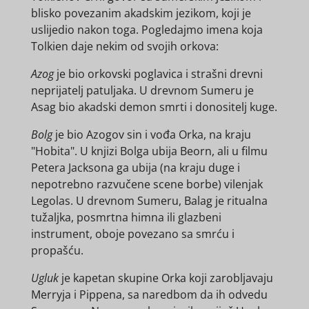
blisko povezanim akadskim jezikom, koji je
uslijedio nakon toga. Pogledajmo imena koja
Tolkien daje nekim od svojih orkova:
Azog
je bio orkovski poglavica i strašni drevni
neprijatelj patuljaka. U drevnom Sumeru je
Asag bio akadski demon smrti i donositelj kuge.
Bolg
je bio Azogov sin i vođa Orka, na kraju
"Hobita". U knjizi Bolga ubija Beorn, ali u filmu
Petera Jacksona ga ubija (na kraju duge i
nepotrebno razvučene scene borbe) vilenjak
Legolas. U drevnom Sumeru, Balag je ritualna
tužaljka, posmrtna himna ili glazbeni
instrument, oboje povezano sa smrću i
propašću.
Ugluk
je kapetan skupine Orka koji zarobljavaju
Merryja i Pippena, sa naredbom da ih odvedu