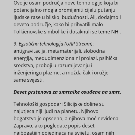
Ovo je osam područja nove tehnologije koja bi
potencijalno mogla promijeniti cijelu putanju
ljudske rase u bliskoj budućnosti. Ali, dodajmo i
deveto područje, kako bi prihvatili malo
Tolkienovske simbolike i dotaknuli se teme NHI:
9.
Egzotična tehnologija (UAP Stream)
:
antigravitacija, metamaterijali, slobodna
energija, međudimenzionalni prolazi, psihička
sredstva, proboji u razumijevanju i
inženjeringu plazme, a možda čak i oružje
same svijesti.
Devet prstenova za smrtnike osuđene na smrt.
Tehnološki gospodari Silicijske doline su
najutjecajniji ljudi na planetu. Njihovo
bogatstvo je opsceno, a njihova moć neviđena.
Zapravo, ako pogledate popis deset
najbogatijih pojedinaca na svijetu, osam njih