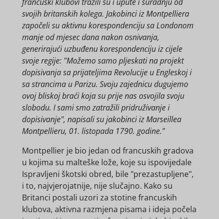
francuski klubovi tražili su i upute i suradnju od
svojih britanskih kolega. Jakobinci iz Montpelliera
započeli su aktivnu korespondenciju sa Londonom
manje od mjesec dana nakon osnivanja,
generirajući uzbuđenu korespondenciju iz cijele
svoje regije: "Možemo samo pljeskati na projekt
dopisivanja sa prijateljima Revolucije u Engleskoj i
sa strancima u Parizu. Svoju zajednicu dugujemo
ovoj bliskoj braći koja su prije nas osvojila svoju
slobodu. I sami smo zatražili pridruživanje i
dopisivanje", napisali su jakobinci iz Marseillea
Montpellieru, 01. listopada 1790. godine."
Montpellier je bio jedan od francuskih gradova
u kojima su malteške lože, koje su ispovijedale
Ispravljeni škotski obred, bile "prezastupljene",
i to, najvjerojatnije, nije slučajno. Kako su
Britanci postali uzori za stotine francuskih
klubova, aktivna razmjena pisama i ideja počela