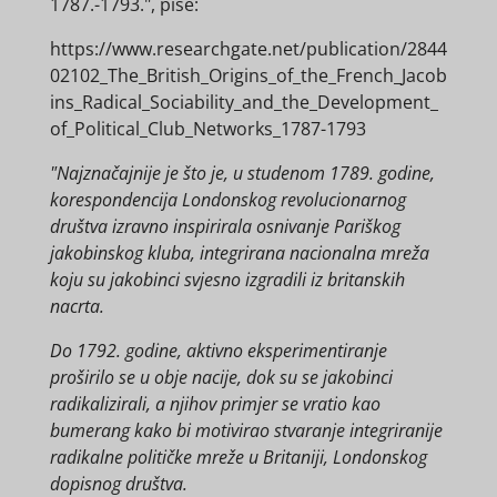
1787.-1793.", piše:
https://www.researchgate.net/publication/2844
02102_The_British_Origins_of_the_French_Jacob
ins_Radical_Sociability_and_the_Development_
of_Political_Club_Networks_1787-1793
"Najznačajnije je što je, u studenom 1789. godine,
korespondencija Londonskog revolucionarnog
društva izravno inspirirala osnivanje Pariškog
jakobinskog kluba, integrirana nacionalna mreža
koju su jakobinci svjesno izgradili iz britanskih
nacrta.
Do 1792. godine, aktivno eksperimentiranje
proširilo se u obje nacije, dok su se jakobinci
radikalizirali, a njihov primjer se vratio kao
bumerang kako bi motivirao stvaranje integriranije
radikalne političke mreže u Britaniji, Londonskog
dopisnog društva.