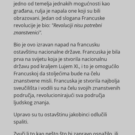
jedno od temelja jednakih mogućnosti kao
građana, rulja je napala one koji su bili
obrazovani. Jedan od slogana Francuske
revolucije je bio:
"Revoluciji nisu potrebni
znanstvenici".
Bio je ovo izravan napad na francusku
ostavštinu nacionalne države. Francuska je bila
prva na svijetu koja je stvorila nacionalnu
državu pod kraljem Lujem XI., i to je omogućilo
Francuskoj da stoljećima bude na čelu
znanstvene misli. Francuska je stvorila najbolja
sveučilišta i vodili su na čelu svojih znanstvenih
područja, revolucionirajući sva područja
ljudskog znanja.
Upravo su tu ostavštinu jakobinci odlučili
spaliti.
Zvuči li to kao nešto što bi zapravo osnažilo, ili