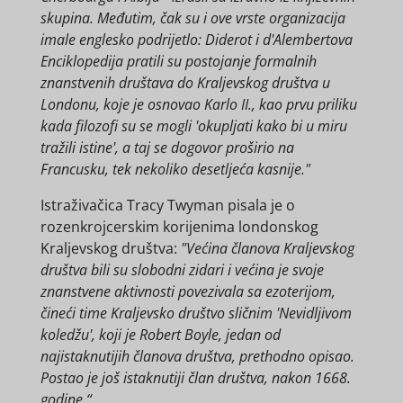
skupina. Međutim, čak su i ove vrste organizacija
imale englesko podrijetlo: Diderot i d'Alembertova
Enciklopedija pratili su postojanje formalnih
znanstvenih društava do Kraljevskog društva u
Londonu, koje je osnovao Karlo II., kao prvu priliku
kada filozofi su se mogli 'okupljati kako bi u miru
tražili istine', a taj se dogovor proširio na
Francusku, tek nekoliko desetljeća kasnije."
Istraživačica Tracy Twyman pisala je o
rozenkrojcerskim korijenima londonskog
Kraljevskog društva:
"Većina članova Kraljevskog
društva bili su slobodni zidari i većina je svoje
znanstvene aktivnosti povezivala sa ezoterijom,
čineći time Kraljevsko društvo sličnim 'Nevidljivom
koledžu', koji je Robert Boyle, jedan od
najistaknutijih članova društva, prethodno opisao.
Postao je još istaknutiji član društva, nakon 1668.
godine.“