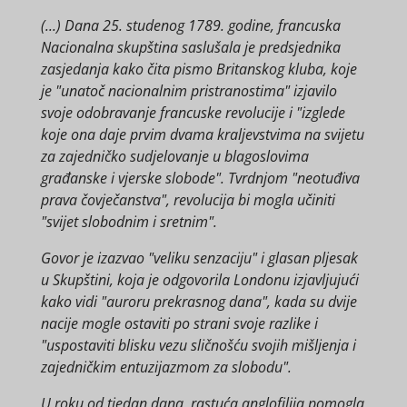
(...) Dana 25. studenog 1789. godine, francuska
Nacionalna skupština saslušala je predsjednika
zasjedanja kako čita pismo Britanskog kluba, koje
je "unatoč nacionalnim pristranostima" izjavilo
svoje odobravanje francuske revolucije i "izglede
koje ona daje prvim dvama kraljevstvima na svijetu
za zajedničko sudjelovanje u blagoslovima
građanske i vjerske slobode". Tvrdnjom "neotuđiva
prava čovječanstva", revolucija bi mogla učiniti
"svijet slobodnim i sretnim".
Govor je izazvao "veliku senzaciju" i glasan pljesak
u Skupštini, koja je odgovorila Londonu izjavljujući
kako vidi "auroru prekrasnog dana", kada su dvije
nacije mogle ostaviti po strani svoje razlike i
"uspostaviti blisku vezu sličnošću svojih mišljenja i
zajedničkim entuzijazmom za slobodu".
U roku od tjedan dana, rastuća anglofilija pomogla