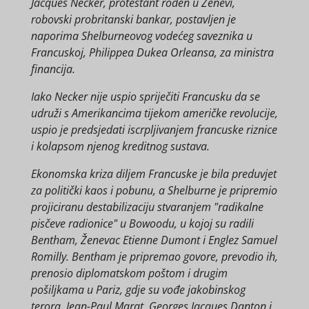
Jacques Necker, protestant rođen u Ženevi,
robovski probritanski bankar, postavljen je
naporima Shelburneovog vodećeg saveznika u
Francuskoj, Philippea Dukea Orleansa, za ministra
financija.
Iako Necker nije uspio spriječiti Francusku da se
udruži s Amerikancima tijekom američke revolucije,
uspio je predsjedati iscrpljivanjem francuske riznice
i kolapsom njenog kreditnog sustava.
Ekonomska kriza diljem Francuske je bila preduvjet
za politički kaos i pobunu, a Shelburne je pripremio
projiciranu destabilizaciju stvaranjem "radikalne
pisčeve radionice" u Bowoodu, u kojoj su radili
Bentham, Ženevac Etienne Dumont i Englez Samuel
Romilly. Bentham je pripremao govore, prevodio ih,
prenosio diplomatskom poštom i drugim
pošiljkama u Pariz, gdje su vođe jakobinskog
terora, Jean-Paul Marat, Georges Jacques Danton i