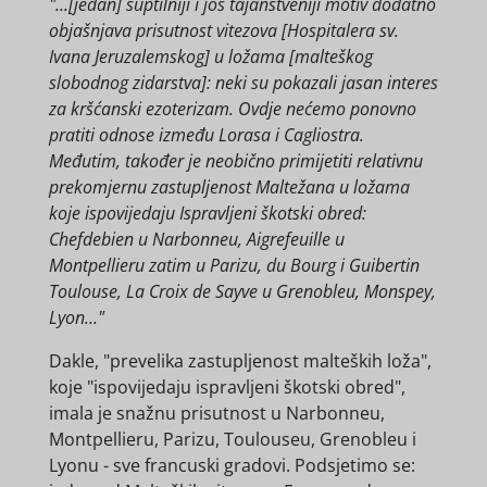
"...[jedan] suptilniji i još tajanstveniji motiv dodatno
objašnjava prisutnost vitezova [Hospitalera sv.
Ivana Jeruzalemskog] u ložama [malteškog
slobodnog zidarstva]: neki su pokazali jasan interes
za kršćanski ezoterizam. Ovdje nećemo ponovno
pratiti odnose između Lorasa i Cagliostra.
Međutim, također je neobično primijetiti relativnu
prekomjernu zastupljenost Maltežana u ložama
koje ispovijedaju Ispravljeni škotski obred:
Chefdebien u Narbonneu, Aigrefeuille u
Montpellieru zatim u Parizu, du Bourg i Guibertin
Toulouse, La Croix de Sayve u Grenobleu, Monspey,
Lyon…"
Dakle, "prevelika zastupljenost malteških loža",
koje "ispovijedaju ispravljeni škotski obred",
imala je snažnu prisutnost u Narbonneu,
Montpellieru, Parizu, Toulouseu, Grenobleu i
Lyonu - sve francuski gradovi. Podsjetimo se: