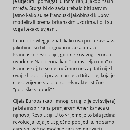
je utjecati i pomagati u formiranju jakobinskih
mreža. Stoga bi do sada trebalo biti sasvim
jasno kako su se francuski jakobinski klubovi
modelirali prema britanskim uzorima, i bili su
toga itekako svjesni.
Imamo privilegiju znati kako ova priča završava:
jakobinci su bili odgovorni za sabotažu
Francuske revolucije, godine krvavog terora i
uvođenje Napoleona kao "obnovitelja reda" u
Francuskoj, te se ne možemo ne zapitati nije li
ovaj ishod bio i prava namjera Britanije, koja je
cijelo vrijeme stajala iza nekarakteristične
"podrške slobodi"?
Cijela Europa (kao i mnogi drugi dijelovi svijeta)
je bila inspirirana primjerom Amerikanaca u
njihovoj Revoluciji. U to vrijeme je to bila jedina
revolucija koja je uspješno pobijedila, ne samo
carstvo, već najmoćnije carstvo na svijetu