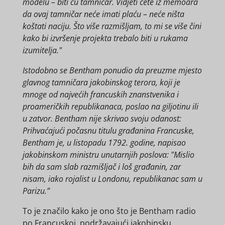
modelu – biti ću tamničar. Vidjeti ćete iz memoara
da ovaj tamničar neće imati plaću – neće ništa
koštati naciju. Što više razmišljam, to mi se više čini
kako bi izvršenje projekta trebalo biti u rukama
izumitelja."
Istodobno se Bentham ponudio da preuzme mjesto
glavnog tamničara jakobinskog terora, koji je
mnoge od najvećih francuskih znanstvenika i
proameričkih republikanaca, poslao na giljotinu ili
u zatvor. Bentham nije skrivao svoju odanost:
Prihvaćajući počasnu titulu građanina Francuske,
Bentham je, u listopadu 1792. godine, napisao
jakobinskom ministru unutarnjih poslova: "Mislio
bih da sam slab razmišljač i loš građanin, zar
nisam, iako rojalist u Londonu, republikanac sam u
Parizu.”
To je značilo kako je ono što je Bentham radio
po Francuskoj, podržavajući jakobinsku