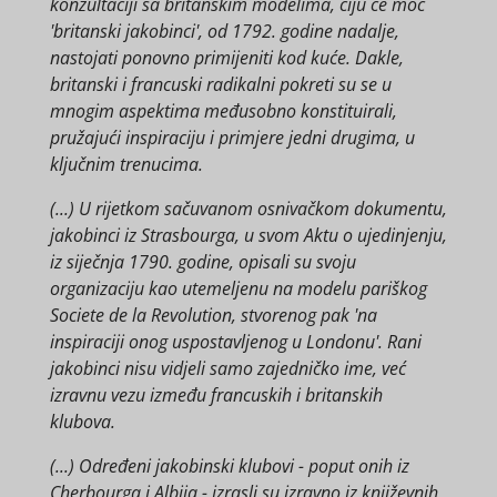
konzultaciji sa britanskim modelima, čiju će moć
'britanski jakobinci', od 1792. godine nadalje,
nastojati ponovno primijeniti kod kuće. Dakle,
britanski i francuski radikalni pokreti su se u
mnogim aspektima međusobno konstituirali,
pružajući inspiraciju i primjere jedni drugima, u
ključnim trenucima.
(...) U rijetkom sačuvanom osnivačkom dokumentu,
jakobinci iz Strasbourga, u svom Aktu o ujedinjenju,
iz siječnja 1790. godine, opisali su svoju
organizaciju kao utemeljenu na modelu pariškog
Societe de la Revolution, stvorenog pak 'na
inspiraciji onog uspostavljenog u Londonu'. Rani
jakobinci nisu vidjeli samo zajedničko ime, već
izravnu vezu između francuskih i britanskih
klubova.
(...) Određeni jakobinski klubovi - poput onih iz
Cherbourga i Albija - izrasli su izravno iz književnih