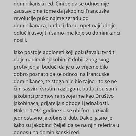
dominikanski red. Čini se da se odnos nije
zaustavio na tome da jakobinci Francuske
revolucije puko najme zgradu od
dominikanaca, budući da su, opet najčudnije,
odlučili usvojiti i samo ime koje su dominikanci
nosili.
Iako postoje apologeti koji pokušavaju tvrditi
da je nadimak "jakobinci" dobili zbog svog
protivljenja, budući da je u to vrijeme bilo
dobro poznato da se odnosi na francuske
dominikance, te stoga nije bio tajna - to se ne
čini sasvim čvrstim razlogom, budući su sami
jakobinci promovirali svoje ime kao Društvo
jakobinaca, prijatelja slobode i jednakosti.
Nakon 1792. godine su se obično nazivali
jednostavno Jakobinski klub. Dakle, jasno je
kako su jakobinci željeli da se na njih referira u
odnosu na dominikanski red.