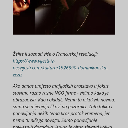
Želite li saznati više o Francuskoj revoluciji:
https://www.vijesti-iz-
nesvijesti.com/kultura/1926390_dominikanska-
veza
Ako danas umjesto mafijaških bratstava u fokus
stavimo razno razne NGO firme - vidimo kako je
obrazac isti. Kao i okidač. Nema tu nikakvih novina,
samo se mijenjaju likovi na pozornici. Zato toliko i
ponavljanja nekih tema kroz protok vremena, jer
nema tu ničega novoga. Samo ponavljanje
povijesnih događaja. Jedino je bitno shvatiti koliko