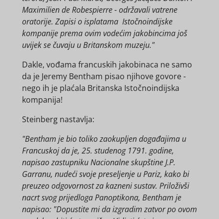
Maximilien de Robespierre - održavali vatrene
oratorije. Zapisi o isplatama Istočnoindijske
kompanije prema ovim vodećim jakobincima još
uvijek se čuvaju u Britanskom muzeju."
Dakle, vođama francuskih jakobinaca ne samo
da je Jeremy Bentham pisao njihove govore -
nego ih je plaćala Britanska Istočnoindijska
kompanija!
Steinberg nastavlja:
"Bentham je bio toliko zaokupljen događajima u
Francuskoj da je, 25. studenog 1791. godine,
napisao zastupniku Nacionalne skupštine J.P.
Garranu, nudeći svoje preseljenje u Pariz, kako bi
preuzeo odgovornost za kazneni sustav. Priloživši
nacrt svog prijedloga Panoptikona, Bentham je
napisao: "Dopustite mi da izgradim zatvor po ovom