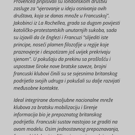
Provencea pripisivali su londonskom društvu
zasluge za "vjerovanje u ideju osnivanja ovih
društava, koja se danas množe u Francuskoj".
Jakobinci iz La Rochellea, grada sa dugom povijesti
katoličko-protestantskih unutarnjih sukoba, sada
su izjavili da će Englezi i Francuzi "slijediti iste
principe, noseći plamen filozofije u regije koje
praznovjerje i despotizam još uvijek prekrivaju
sjenom". U pokušaju da prekinu sa prošlošću i
uspostave široke nove bratske saveze, brojni
francuski klubovi činili su se svjesnima britanskog
podrijetla svojih udruga i pokušali su dalje razvijati
međusobne kontakte.
Ideal integrirane domoljubne nacionalne mreže
klubova za bratsku mobilizaciju i širenje
informacija bio je prepoznatog britanskog
podrijetla. Francuski sustav nastojao se graditi na
ovom modelu. Osim jednostavnog prepoznavanja,