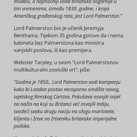
modelu, a najmoćniji vođa britanske oligarhije u
tim vremenima, između 1830. godine, i kraja
Američkog građanskog rata, jest Lord Palmerston."
Lord Palmerston bio je učenik Jeremyja
Benthama. Tijekom 35 godina gotovo da i nema
kabineta bez Palmerstona kao ministra
vanjskih poslova, ili kao premijera.
Webster Tarpley, u svom "Lord Palmerstonov
multikulturalni zoološki vrt", piše:
"Godina je 1850., Lord Palmerston vodi kampanju
kako bi London postao neosporno središte novog,
svjetskog Rimskog Carstva. Pokušava osvojiti svijet
na način na koji su Britanci već osvojili Indiju,
svodeći svaku drugu naciju na ulogu marionete,
klijenta i žrtve na žrtveniku britanske imperijalne
politike.