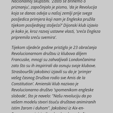
Nacionalnoj skupštini. 'Zašto se brinemo o
priznanju', započinjalo je pismo, 'da je Revolucija
koja se danas odvija u našoj zemlji prije svega
posljedica primjera koji nam je Engleska pružila
tijekom posljednjeg stoljeća?' Dijonski klub izjavio
je kako je, kroz razvoj ustavne vlasti, 'sreća Engleza
pripremila sreću svemira'.
Tijekom sljedeće godine pristiglo je 23 obraćanja
Revolucionarnom društvu iz klubova diljem
Francuske, mnogi su zahvaljivali Londončanima
zato što su ih inspirirali da osnuju svoje klubove.
Strasbourški jakobinci izjavili su da je 'primjer
vašeg časnog Društva rodio sve Amis de la
Constitution'. Amienski klub nazivao je
Revolucionarno društvo 'spomenikom engleske
slobode', što je navelo: "Našu revoluciju da po
vašem modelu stvori tisuću društava animiranih
istim žarom i duhom". Jakobinci iz Aix-en-