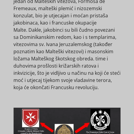
jedan od Malteških vitezova, Formosa de
Fremeaux, malteški plemić i nizozemski
konzulat, bio je utjecajan i moćan pristaša
jakobinaca, kao i francuske okupacije
Malte. Dakle, jakobinci su bili čudno povezani
sa Dominikanskim redom, kao i s templarima,
vitezovima sv. Ivana Jeruzalemskog (također
poznatim kao Malteški vitezovi) i masonskim
ložama Malteškog škotskog obreda. time i
duhovima prošlosti križarskih ratova i
inkvizicije, što je vidljivo u načinu na koji će steći
moć i utjecaj tijekom svoje vladavine terora,
koja će okončati Francusku revoluciju.