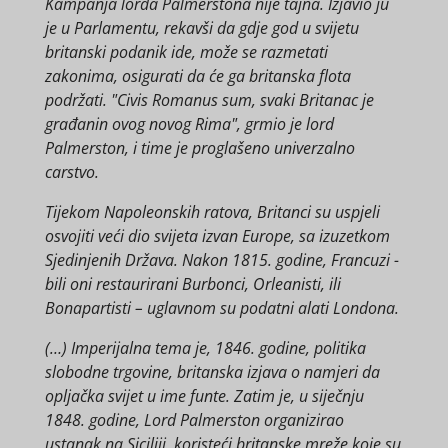
Kampanja lorda Palmerstona nije tajna. Izjavio ju
je u Parlamentu, rekavši da gdje god u svijetu
britanski podanik ide, može se razmetati
zakonima, osigurati da će ga britanska flota
podržati. "Civis Romanus sum, svaki Britanac je
građanin ovog novog Rima", grmio je lord
Palmerston, i time je proglašeno univerzalno
carstvo.
Tijekom Napoleonskih ratova, Britanci su uspjeli
osvojiti veći dio svijeta izvan Europe, sa izuzetkom
Sjedinjenih Država. Nakon 1815. godine, Francuzi -
bili oni restaurirani Burbonci, Orleanisti, ili
Bonapartisti – uglavnom su podatni alati Londona.
(…) Imperijalna tema je, 1846. godine, politika
slobodne trgovine, britanska izjava o namjeri da
opljačka svijet u ime funte. Zatim je, u siječnju
1848. godine, Lord Palmerston organizirao
ustanak na Siciliji, koristeći britanske mreže koje su