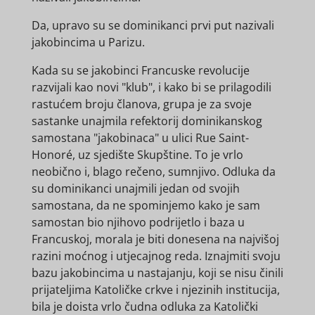
Da, upravo su se dominikanci prvi put nazivali
jakobincima u Parizu.
Kada su se jakobinci Francuske revolucije
razvijali kao novi "klub", i kako bi se prilagodili
rastućem broju članova, grupa je za svoje
sastanke unajmila refektorij dominikanskog
samostana "jakobinaca" u ulici Rue Saint-
Honoré, uz sjedište Skupštine. To je vrlo
neobično i, blago rečeno, sumnjivo. Odluka da
su dominikanci unajmili jedan od svojih
samostana, da ne spominjemo kako je sam
samostan bio njihovo podrijetlo i baza u
Francuskoj, morala je biti donesena na najvišoj
razini moćnog i utjecajnog reda. Iznajmiti svoju
bazu jakobincima u nastajanju, koji se nisu činili
prijateljima Katoličke crkve i njezinih institucija,
bila je doista vrlo čudna odluka za Katolički