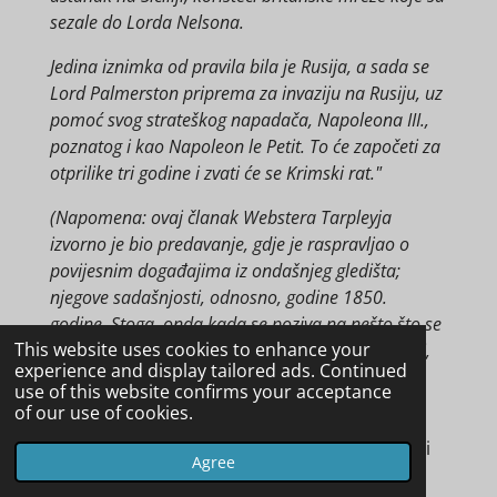
sezale do Lorda Nelsona.
Jedina iznimka od pravila bila je Rusija, a sada se
Lord Palmerston priprema za invaziju na Rusiju, uz
pomoć svog strateškog napadača, Napoleona III.,
poznatog i kao Napoleon le Petit. To će započeti za
otprilike tri godine i zvati će se Krimski rat."
(Napomena: ovaj članak Webstera Tarpleyja
izvorno je bio predavanje, gdje je raspravljao o
povijesnim događajima iz ondašnjeg gledišta;
njegove sadašnjosti, odnosno, godine 1850.
godine. Stoga, onda kada se poziva na nešto što se
This website uses cookies to enhance your
dogodilo prošle godine ili tri godine u budućnosti,
experience and display tailored ads. Continued
itd. - sve treba gledati u kontekstu godine 1850.)
use of this website confirms your acceptance
of our use of cookies.
Krimski rat vodio se od listopada 1853. do
veljače 1856. godine, između Ruskog Carstva i
Agree
konačno pobjedničkog saveza, Osmanskog