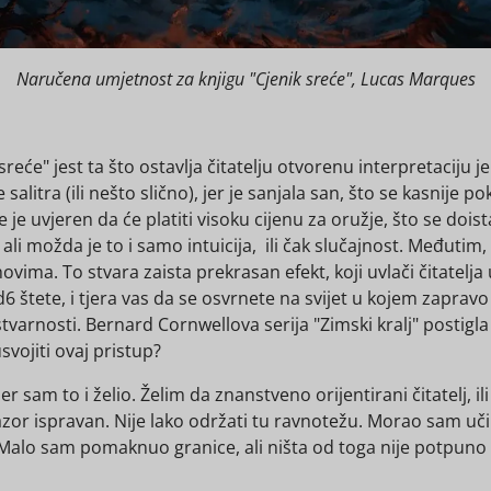
Naručena umjetnost za knjigu "Cjenik sreće", Lucas Marques
eće" jest ta što ostavlja čitatelju otvorenu interpretaciju je 
itra (ili nešto slično), jer je sanjala san, što se kasnije pok
 je uvjeren da će platiti visoku cijenu za oružje, što se dois
i možda je to i samo intuicija, ili čak slučajnost. Međutim, s
ma. To stvara zaista prekrasan efekt, koji uvlači čitatelja 
štete, i tjera vas da se osvrnete na svijet u kojem zapravo živ
 stvarnosti. Bernard Cornwellova serija "Zimski kralj" postigla
 usvojiti ovaj pristup?
er sam to i želio. Želim da znanstveno orijentirani čitatelj, i
onazor ispravan. Nije lako održati tu ravnotežu. Morao sam uči
Malo sam pomaknuo granice, ali ništa od toga nije potpuno ne