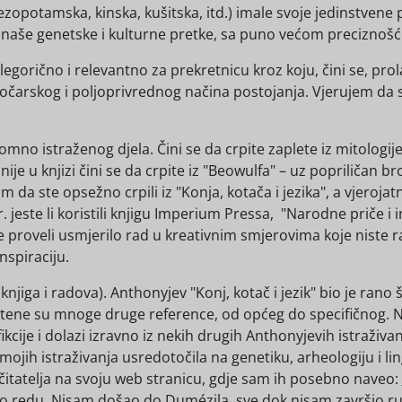
opotamska, kinska, kušitska, itd.) imale svoje jedinstvene pr
i naše genetske i kulturne pretke, sa puno većom preciznošću
legorično i relevantno za prekretnicu kroz koju, čini se, prol
arskog i poljoprivrednog načina postojanja. Vjerujem da su
omno istraženog djela. Čini se da crpite zaplete iz mitologije
ije u knjizi čini se da crpite iz "Beowulfa" – uz popriličan br
am da ste opsežno crpili iz "Konja, kotača i jezika", a vjeroj
r. jeste li koristili knjigu Imperium Pressa, "Narodne priče i
te proveli usmjerilo rad u kreativnim smjerovima koje niste ra
inspiraciju.
jiga i radova). Anthonyjev "Konj, kotač i jezik" bio je rano š
ištene su mnoge druge reference, od općeg do specifičnog. Np
ikcije i dolazi izravno iz nekih drugih Anthonyjevih istraživa
jih istraživanja usredotočila na genetiku, arheologiju i ling
 čitatelja na svoju web stranicu, gdje sam ih posebno naveo:
 po redu. Nisam došao do Dumézila, sve dok nisam završio ru