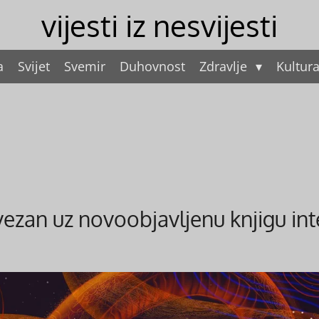
vijesti iz nesvijesti
a
Svijet
Svemir
Duhovnost
Zdravlje
Kultur
vezan uz novoobjavljenu knjigu in