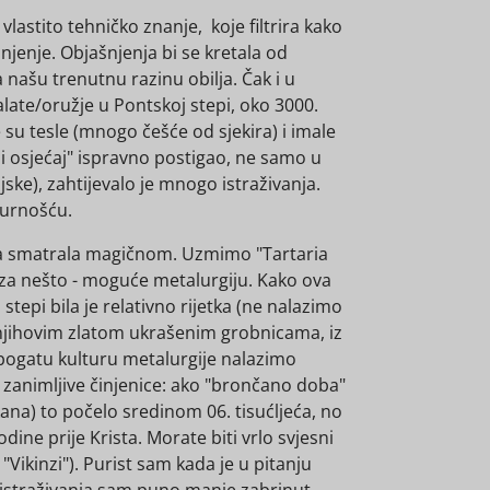
vlastito tehničko znanje, koje filtrira kako
njenje. Objašnjenja bi se kretala od
ašu trenutnu razinu obilja. Čak i u
 alate/oružje u Pontskoj stepi, oko 3000.
su tesle (mnogo češće od sjekira) i imale
 i osjećaj" ispravno postigao, ne samo u
ke), zahtijevalo je mnogo istraživanja.
gurnošću.
gija smatrala magičnom. Uzmimo "Tartaria
k za nešto - moguće metalurgiju. Kako ova
stepi bila je relativno rijetka (ne nalazimo
njihovim zlatom ukrašenim grobnicama, iz
i bogatu kulturu metalurgije nalazimo
e zanimljive činjenice: ako "brončano doba"
ana) to počelo sredinom 06. tisućljeća, no
e prije Krista. Morate biti vrlo svjesni
Vikinzi"). Purist sam kada je u pitanju
 istraživanja sam puno manje zabrinut.