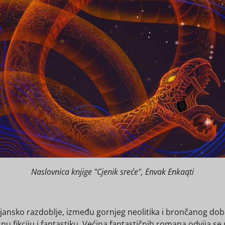
Naslovnica knjige "Cjenik sreće", Envak Enkaqti
ijansko razdoblje, između gornjeg neolitika i brončanog do
snu fikciju i fantastiku. Većina fantastičnih romana odvija 