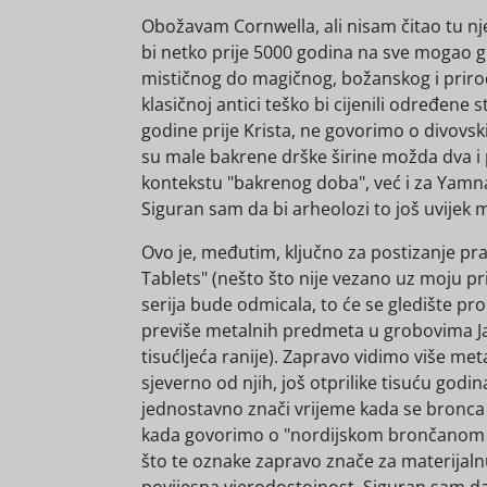
Obožavam Cornwella, ali nisam čitao tu njego
bi netko prije 5000 godina na sve mogao gl
mističnog do magičnog, božanskog i prirod
klasičnoj antici teško bi cijenili određene
godine prije Krista, ne govorimo o divovs
su male bakrene drške širine možda dva i po
kontekstu "bakrenog doba", već i za Yamna
Siguran sam da bi arheolozi to još uvijek m
Ovo je, međutim, ključno za postizanje pr
Tablets" (nešto što nije vezano uz moju pr
serija bude odmicala, to će se gledište prom
previše metalnih predmeta u grobovima J
tisućljeća ranije). Zapravo vidimo više me
sjeverno od njih, još otprilike tisuću god
jednostavno znači vrijeme kada se bronca p
kada govorimo o "nordijskom brončanom dob
što te oznake zapravo znače za materijalnu 
povijesna vjerodostojnost. Siguran sam da 