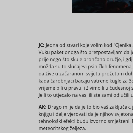
JC:
Jedna od stvari koje volim kod "Cjenika sr
Vuku paket onoga što pretpostavljam da je sal
prije nego što skuje brončano oružje, i gdje
možda su to slučajevi psihičkih fenomena, al
da žive u začaranom svijetu prožetom duhovi
kada čarobnjaci bacaju vatrene kugle za 3d6 
vrijeme bili u pravu, i živimo li u čudesnoj
Je li to utjecalo na vas, ili ste sami odlučili
AK:
Drago mi je da je to bio vaš zaključak, j
knjigu i dalje vjerovati da je njihov svjet
tehnološki efekti budu izvorno smješteni. 
meteoritskog željeza.