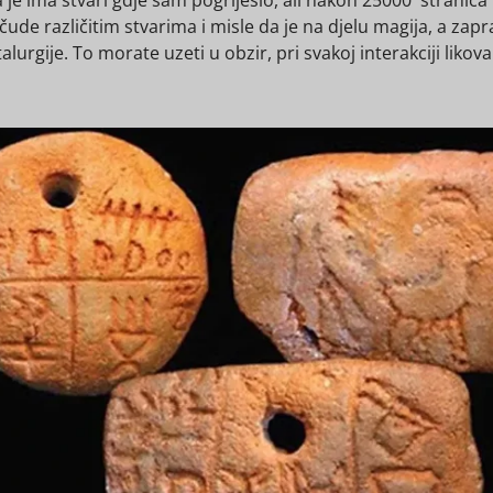
e čude različitim stvarima i misle da je na djelu magija, a zap
urgije. To morate uzeti u obzir, pri svakoj interakciji likova