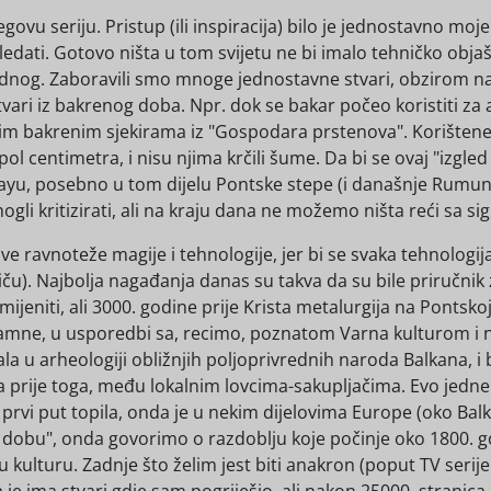
vu seriju. Pristup (ili inspiracija) bilo je jednostavno moje 
edati. Gotovo ništa u tom svijetu ne bi imalo tehničko objaš
nog. Zaboravili smo mnoge jednostavne stvari, obzirom na n
 stvari iz bakrenog doba. Npr. dok se bakar počeo koristiti za
kim bakrenim sjekirama iz "Gospodara prstenova". Korištene 
l centimetra, i nisu njima krčili šume. Da bi se ovaj "izgled
yu, posebno u tom dijelu Pontske stepe (i današnje Rumunjs
ogli kritizirati, ali na kraju dana ne možemo ništa reći sa si
ave ravnoteže magije i tehnologije, jer bi se svaka tehnolo
iču). Najbolja nagađanja danas su takva da su bile priručni
ijeniti, ali 3000. godine prije Krista metalurgija na Pontskoj 
amne, u usporedbi sa, recimo, poznatom Varna kulturom i 
tala u arheologiji obližnjih poljoprivrednih naroda Balkana, 
ina prije toga, među lokalnim lovcima-sakupljačima. Evo jedn
rvi put topila, onda je u nekim dijelovima Europe (oko Balk
u", onda govorimo o razdoblju koje počinje oko 1800. godin
kulturu. Zadnje što želim jest biti anakron (poput TV serije "
je ima stvari gdje sam pogriješio, ali nakon 25000 stranica