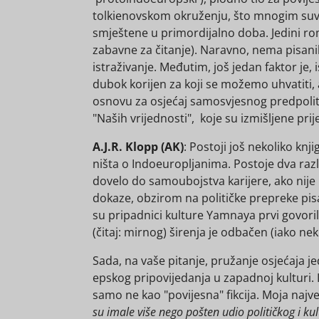
tolkienovskom okruženju, što mnogim suvre
smještene u primordijalno doba. Jedini ro
zabavne za čitanje). Naravno, nema pisani
istraživanje. Međutim, još jedan faktor je,
dubok korijen za koji se možemo uhvatiti, a
osnovu za osjećaj samosvjesnog predpolit
"Naših vrijednosti", koje su izmišljene pri
A.J.R. Klopp (AK)
: Postoji još nekoliko knj
ništa o Indoeuropljanima. Postoje dva razl
dovelo do samoubojstva karijere, ako nije 
dokaze, obzirom na političke prepreke pis
su pripadnici kulture Yamnaya prvi govorili
(čitaj: mirnog) širenja je odbačen (iako nek
Sada, na vaše pitanje, pružanje osjećaja je
epskog pripovijedanja u zapadnoj kulturi. 
samo ne kao "povijesna" fikcija. Moja najve
su imale više nego pošten udio političkog i ku