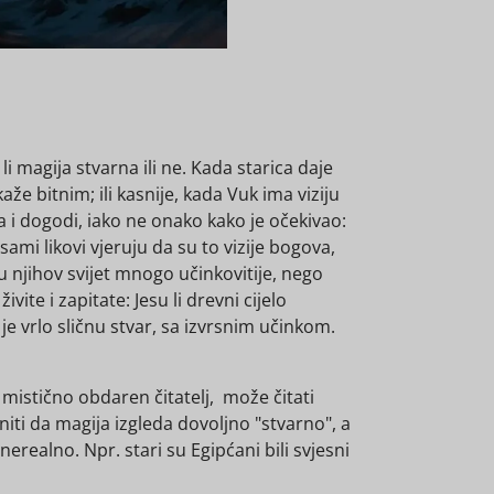
li magija stvarna ili ne. Kada starica daje
aže bitnim; ili kasnije, kada Vuk ima viziju
ta i dogodi, iako ne onako kako je očekivao:
ami likovi vjeruju da su to vizije bogova,
u njihov svijet mnogo učinkovitije, nego
ite i zapitate: Jesu li drevni cijelo
 je vrlo sličnu stvar, sa izvrsnim učinkom.
li mistično obdaren čitatelj, može čitati
niti da magija izgleda dovoljno "stvarno", a
realno. Npr. stari su Egipćani bili svjesni