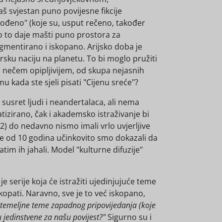
š svjestan puno povijesne fikcije
rođeno" (koje su, usput rečeno, također
o to daje mašti puno prostora za
ragmentirano i iskopano. Arijsko doba je
orsku naciju na planetu. To bi moglo pružiti
nečem opipljivijem, od skupa nejasnih
u kada ste sjeli pisati "Cijenu sreće"?
 susret ljudi i neandertalaca, ali nema
tizirano, čak i akademsko istraživanje bi
2) do nedavno nismo imali vrlo uvjerljive
je od 10 godina učinkovito smo dokazali da
tim ih jahali. Model "kulturne difuzije"
e serije koja će istražiti ujedinjujuće teme
kopati. Naravno, sve je to već iskopano,
 temeljne teme zapadnog pripovijedanja (koje
 jedinstvene za našu povijest?"
Sigurno su i