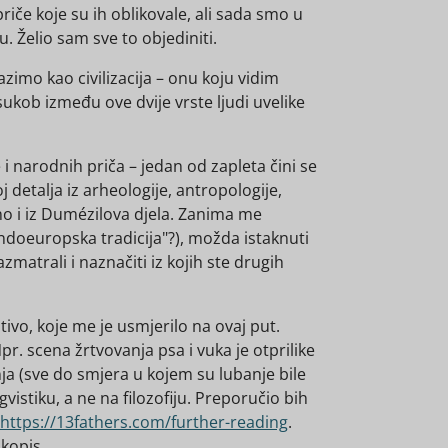
iče koje su ih oblikovale, ali sada smo u
. Želio sam sve to objediniti.
azimo kao civilizacija – onu koju vidim
kob između ove dvije vrste ljudi uvelike
 i narodnih priča – jedan od zapleta čini se
oj detalja iz arheologije, antropologije,
atno i iz Dumézilova djela. Zanima me
 indoeuropska tradicija"?), možda istaknuti
zmatrali i naznačiti iz kojih ste drugih
tivo, koje me je usmjerilo na ovaj put.
r. scena žrtvovanja psa i vuka je otprilike
nja (sve do smjera u kojem su lubanje bile
vistiku, a ne na filozofiju. Preporučio bih
https://13fathers.com/further-reading
.
kopis.