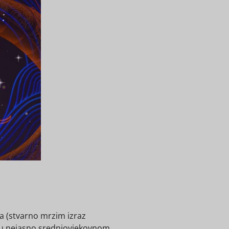
ba (stvarno mrzim izraz
se u nejasno srednjovjekovnom,