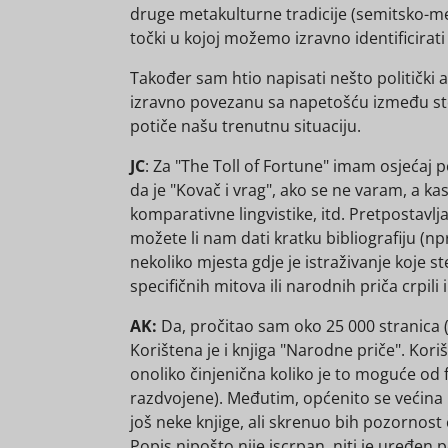
druge metakulturne tradicije (semitsko-mez
točki u kojoj možemo izravno identificirat
Također sam htio napisati nešto politički a
izravno povezanu sa napetošću između stoč
potiče našu trenutnu situaciju.
JC
: Za "The Toll of Fortune" imam osjećaj p
da je "Kovač i vrag", ako se ne varam, a kasn
komparativne lingvistike, itd. Pretpostavlj
možete li nam dati kratku bibliografiju (np
nekoliko mjesta gdje je istraživanje koje s
specifičnih mitova ili narodnih priča crpili 
AK:
Da, pročitao sam oko 25 000 stranica (kn
Korištena je i knjiga "Narodne priče". Kor
onoliko činjenična koliko je to moguće od f
razdvojene). Međutim, općenito se većina mo
još neke knjige, ali skrenuo bih pozornost
Popis nipošto nije iscrpan, niti je uređen