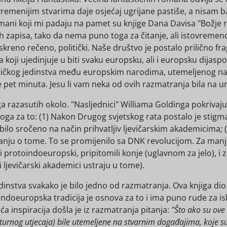
menijim stvarima daje osjećaj ugrijane pastiše, a nisam ba
mani koji mi padaju na pamet su knjige Dana Davisa "Božje 
h zapisa, tako da nema puno toga za čitanje, ali istovremen
 iskreno rečeno, politički. Naše društvo je postalo prilično f
 koji ujedinjuje u biti svaku europsku, ali i europsku dijasp
ičkog jedinstva među europskim narodima, utemeljenog na 
je pet minuta. Jesu li vam neka od ovih razmatranja bila na um
iga razasutih okolo. "Nasljednici" Williama Goldinga pokrivaju
oga za to: (1) Nakon Drugog svjetskog rata postalo je stigma
bilo sročeno na način prihvatljiv ljevičarskim akademicima; (
anju o tome. To se promijenilo sa DNK revolucijom. Za man
 protoindoeuropski, pripitomili konje (uglavnom za jelo), i za
i ljevičarski akademici ustraju u tome).
dinstva svakako je bilo jedno od razmatranja. Ova knjiga dio j
Indoeuropska tradicija je osnova za to i ima puno rude za is
ća inspiracija došla je iz razmatranja pitanja:
"Što ako su ove
lturnog utjecaja) bile utemeljene na stvarnim događajima, koje su