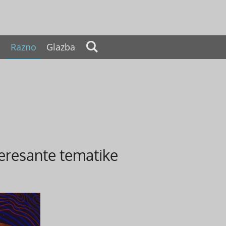
a
Razno
Glazba
teresante tematike