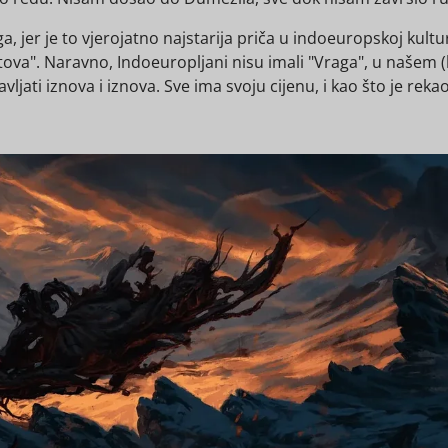
 jer je to vjerojatno najstarija priča u indoeuropskoj kulturi
tova". Naravno, Indoeuropljani nisu imali "Vraga", u našem (
avljati iznova i iznova. Sve ima svoju cijenu, i kao što je re