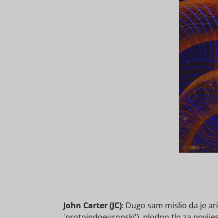
John Carter (JC)
: Dugo sam mislio da je ar
'protoindoeuropski'), plodno tlo za povije