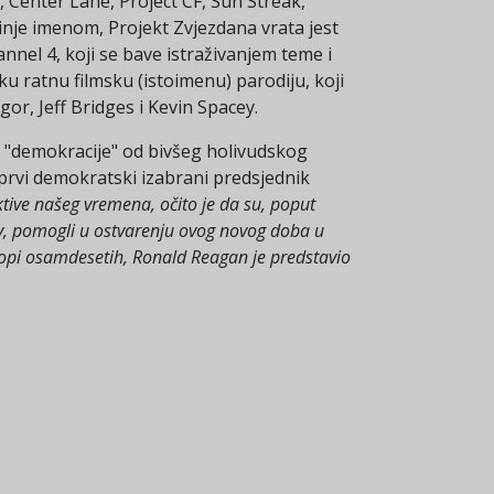
e, Center Lane, Project CF, Sun Streak,
inje imenom, Projekt Zvjezdana vrata jest
nnel 4, koji se bave istraživanjem teme i
u ratnu filmsku (istoimenu) parodiju, koji
r, Jeff Bridges i Kevin Spacey.
u "demokracije" od bivšeg holivudskog
prvi demokratski izabrani predsjednik
tive našeg vremena, očito je da su, poput
ov, pomogli u ostvarenju ovog novog doba u
uropi osamdesetih, Ronald Reagan je predstavio