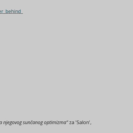
er_behind_
 iza njegovog sunčanog optimizma“
za 'Salon',