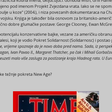
o različita kodna imena, uključujući: Gondola Wish, Grill Flam
dinjeno pod imenom Projekt Zvjezdana vrata. Iako se ne spom
ulje u koze" (2004.), i niza povezanih dokumentaraca na Cha
vojsku. Knjiga je također bila osnovom za britansko-američk
ilično dobre glumačke postave: George Clooney, Ewan McGrego
 potencijalu konzervativne bajke, vezane za američku obran
si, koji je vodio Pokret Solidarnost (Solidarnosc) i postao 
, vrijeme spoznaje da je novo doba pred nama. Sada, iz perspek
agan, Ivan Pavao II., Margaret Thatcher, pa čak i Mihail Gorbač
 preuzeti malo više zasluga za postizanje kraja Hladnog rata. U E
jske težnje pokreta New Age?