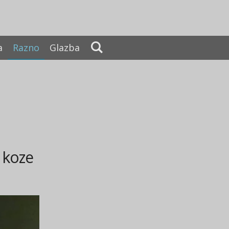
a
Razno
Glazba
u koze