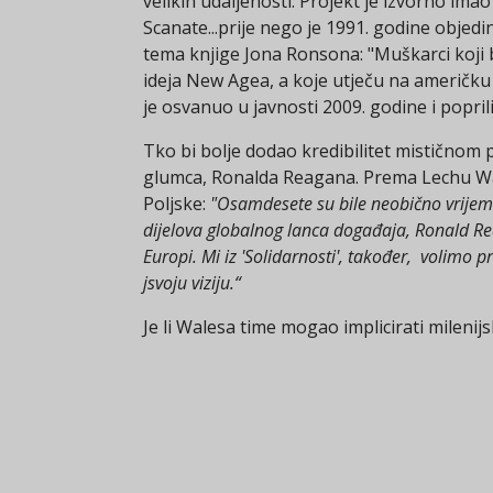
velikih udaljenosti. Projekt je izvorno ima
Scanate...prije nego je 1991. godine obje
tema knjige Jona Ronsona: "Muškarci koji b
ideja New Agea, a koje utječu na američku 
je osvanuo u javnosti 2009. godine i popr
Tko bi bolje dodao kredibilitet mističnom
glumca, Ronalda Reagana. Prema Lechu Wale
Poljske:
"Osamdesete su bile neobično vrijeme
dijelova globalnog lanca događaja, Ronald Re
Europi. Mi iz 'Solidarnosti', također, volimo
jsvoju viziju.“
Je li Walesa time mogao implicirati mileni