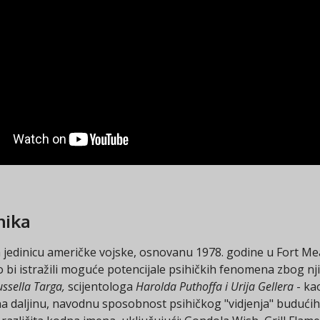
nika
za jedinicu američke vojske, osnovanu 1978. godine u Fort 
ako bi istražili moguće potencijale psihičkih fenomena zbog n
ssella Targa,
scijentologa
Harolda Puthoffa i Urija Gellera
- ka
a daljinu, navodnu sposobnost psihičkog "vidjenja" budućih do