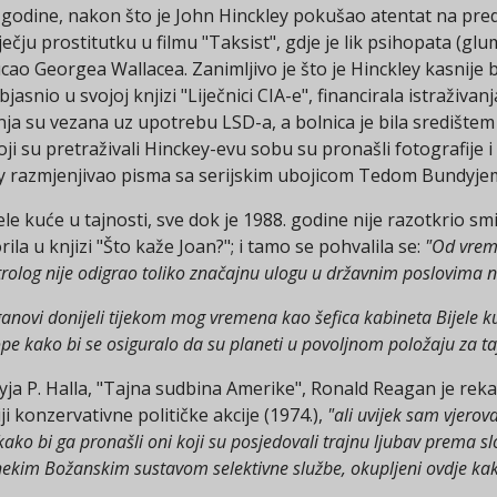
odine, nakon što je John Hinckley pokušao atentat na predsj
ječju prostitutku u filmu "Taksist", gdje je lik psihopata (gl
 Georgea Wallacea. Zanimljivo je što je Hinckley kasnije bi
asnio u svojoj knjizi "Liječnici CIA-e", financirala istraživanj
a su vezana uz upotrebu LSD-a, a bolnica je bila središtem
ji su pretraživali Hinckey-evu sobu su pronašli fotografije 
ley razmjenjivao pisma sa serijskim ubojicom Tedom Bundyje
ele kuće u tajnosti, sve dok je 1988. godine nije razotkrio s
 u knjizi "Što kaže Joan?"; i tamo se pohvalila se:
"Od vreme
trolog nije odigrao toliko značajnu ulogu u državnim poslovima na
aganovi donijeli tijekom mog vremena kao šefica kabineta Bijele
ope kako bi se osiguralo da su planeti u povoljnom položaju za ta
a P. Halla, "Tajna sudbina Amerike", Ronald Reagan je rek
i konzervativne političke akcije (1974.),
"ali uvijek sam vjerova
ako bi ga pronašli oni koji su posjedovali trajnu ljubav prema sl
nekim Božanskim sustavom selektivne službe, okupljeni ovdje kako