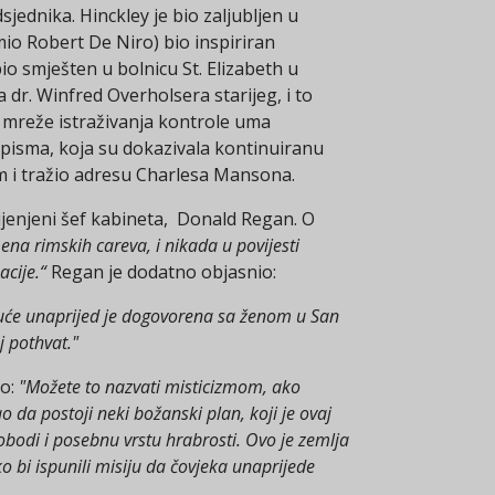
ednika. Hinckley je bio zaljubljen u
umio Robert De Niro) bio inspiriran
o smješten u bolnicu St. Elizabeth u
a dr. Winfred Overholsera starijeg, i to
 mreže istraživanja kontrole uma
i pisma, koja su dokazivala kontinuiranu
m i tražio adresu Charlesa Mansona.
mijenjeni šef kabineta, Donald Regan. O
na rimskih careva, i nikada u povijesti
cije.“
Regan je dodatno objasnio:
 kuće unaprijed je dogovorena sa ženom u San
j pothvat."
ao:
"Možete to nazvati misticizmom, ako
o da postoji neki božanski plan, koji je ovaj
obodi i posebnu vrstu hrabrosti. Ovo je zemlja
 bi ispunili misiju da čovjeka unaprijede