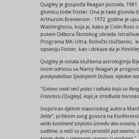
Quigley je gospođa Reagan pozvala, 1981. g
glumicu Jodie Foster. Ona je tada glumila d
Arthurom Bremerom - 1972. godine je upucao
Washingtonu, koja je, kako je Colin Ross obj
putem Odbora Škotskog obreda. Istraživanj
Programa MK-Ultra. Bolnički službenici, ko
opsesiju Foster, kao i dokaze da je Hinck
Quigley je ostala službena astrologinja Bij
svom odnosu sa Nancy Reagan je progovorila
predsjedništva Sjedinjenih Država, nijedan as
"Gotovo svaki veći potez i odluka koju su Re
Franciscu [Quigley], koja je izrađivala horosk
Inspiriran djelom masonskog autora Manlyj
želite"
, prilikom svog govora na Konferencij
veliki kontinent smjestio između dva oceana, k
sudbine, a naši su preci pronašli put ovamo, 
korak dalje u njegovom usponu iz močvara."