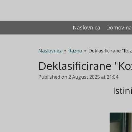
Skip
to
main
Naslovnica
Domovina
content
Naslovnica
»
Razno
»
Deklasificirane "Ko
Deklasificirane "Ko
Published on 2 August 2025 at 21:04
Istin