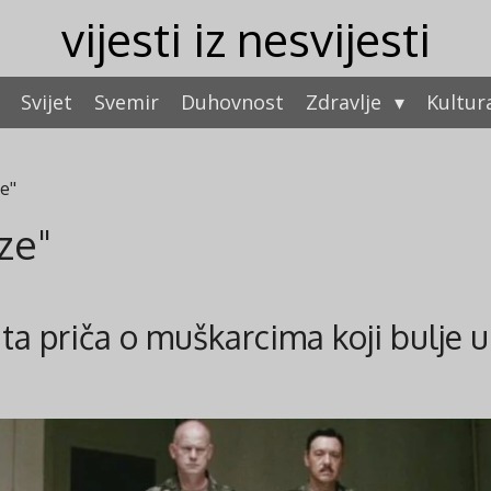
vijesti iz nesvijesti
Svijet
Svemir
Duhovnost
Zdravlje
Kultur
ze"
ze"
ita priča o muškarcima koji bulje 