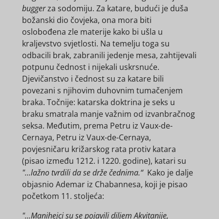
bugger
za sodomiju. Za katare, budući je duša
božanski dio čovjeka, ona mora biti
oslobođena zle materije kako bi ušla u
kraljevstvo svjetlosti. Na temelju toga su
odbacili brak, zabranili jedenje mesa, zahtijevali
potpunu čednost i nijekali uskrsnuće.
Djevičanstvo i čednost su za katare bili
povezani s njihovim duhovnim tumačenjem
braka. Točnije: katarska doktrina je seks u
braku smatrala manje važnim od izvanbračnog
seksa. Međutim, prema Petru iz Vaux-de-
Cernaya, Petru iz Vaux-de-Cernaya,
povjesničaru križarskog rata protiv katara
(pisao između 1212. i 1220. godine), katari su
"...lažno tvrdili da se drže čednima.“
Kako je dalje
objasnio Ademar iz Chabannesa, koji je pisao
početkom 11. stoljeća:
"...Manihejci su se pojavili diljem Akvitanije,