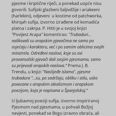
pjesme i kriptične riječi, a ponekad uopće nisu
govorili. Sufijski glazbeni šaljivdžije i ariakeeni
(harlekini), odjeveni u kostime od patchworka,
khirqah sufija, izvorno izrađene od komadića
platna i zakrpa. P. Hitti je u svojoj knjizi
"Povijest Arapa" komentirao:
"Trubaduri...
nalikovali su arapskim pjevačima ne samo po
osjećaju i karakteru, već i po samim oblicima svojih
minstrela. Određeni naslovi, koje su ovi
provansalski pjevači dali svojim pjesmama, samo
su prijevodi arapskih naslova.“
Prema J. B.
Trendu, u knjizi
"Naslijeđe islama", pjesme
trubadura "...su, po sadržaju, obliku i stilu, usko
povezane s arapskim idealizmom i arapskom
poezijom, koja je napisana u Španjolskoj.“
U ljubavnoj poeziji sufija, izvorno inspiriranoj
Pjesmom nad pjesmama, u pohvali Božjoj
nevjesti, ponekad se Bogu izravno obraća, ali