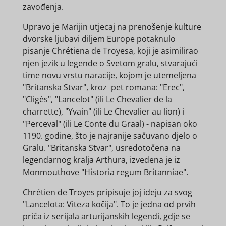
zavođenja.
Upravo je Marijin utjecaj na prenošenje kulture
dvorske ljubavi diljem Europe potaknulo
pisanje Chrétiena de Troyesa, koji je asimilirao
njen jezik u legende o Svetom gralu, stvarajući
time novu vrstu naracije, kojom je utemeljena
"Britanska Stvar", kroz pet romana: "Erec",
"Cligès", "Lancelot" (ili Le Chevalier de la
charrette), "Yvain" (ili Le Chevalier au lion) i
"Perceval" (ili Le Conte du Graal) - napisan oko
1190. godine, što je najranije sačuvano djelo o
Gralu. "Britanska Stvar", usredotočena na
legendarnog kralja Arthura, izvedena je iz
Monmouthove "Historia regum Britanniae".
Chrétien de Troyes pripisuje joj ideju za svog
"Lancelota: Viteza kočija". To je jedna od prvih
priča iz serijala arturijanskih legendi, gdje se