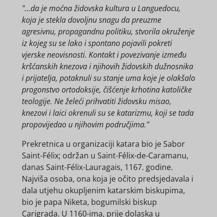
"…da je moćna židovska kultura u Languedocu,
koja je stekla dovoljnu snagu da preuzme
agresivnu, propagandnu politiku, stvorila okruženje
iz kojeg su se lako i spontano pojavili pokreti
vjerske neovisnosti. Kontakt i povezivanje između
kršćanskih knezova i njihovih židovskih dužnosnika
i prijatelja, potaknuli su stanje uma koje je olakšalo
progonstvo ortodoksije, čišćenje krhotina katoličke
teologije. Ne želeći prihvatiti židovsku misao,
knezovi i laici okrenuli su se katarizmu, koji se tada
propovijedao u njihovim područjima."
Prekretnica u organizaciji katara bio je Sabor
Saint-Félix; održan u Saint-Félix-de-Caramanu,
danas Saint-Félix-Lauragais, 1167. godine.
Najviša osoba, ona koja je očito predsjedavala i
dala utjehu okupljenim katarskim biskupima,
bio je papa Niketa, bogumilski biskup
Carigrada. U 1160-ima, prije dolaska u