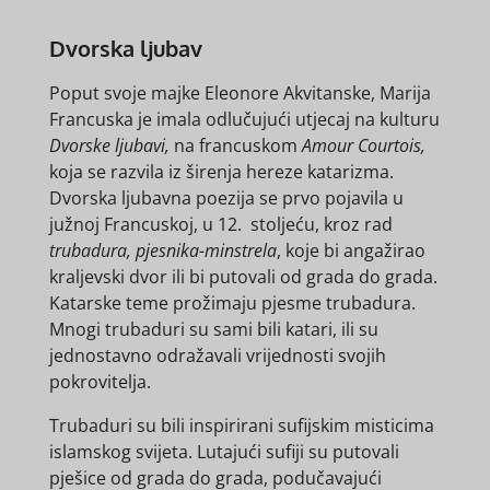
Dvorska ljubav
Poput svoje majke Eleonore Akvitanske, Marija
Francuska je imala odlučujući utjecaj na kulturu
Dvorske ljubavi,
na francuskom
Amour Courtois,
koja se razvila iz širenja hereze katarizma.
Dvorska ljubavna poezija se prvo pojavila u
južnoj Francuskoj, u 12. stoljeću, kroz rad
trubadura, pjesnika-minstrela
, koje bi angažirao
kraljevski dvor ili bi putovali od grada do grada.
Katarske teme prožimaju pjesme trubadura.
Mnogi trubaduri su sami bili katari, ili su
jednostavno odražavali vrijednosti svojih
pokrovitelja.
Trubaduri su bili inspirirani sufijskim misticima
islamskog svijeta. Lutajući sufiji su putovali
pješice od grada do grada, podučavajući