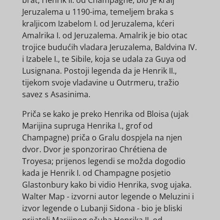
Jeruzalema u 1190-ima, temeljem braka s
kraljicom Izabelom I. od Jeruzalema, kćeri
Amalrika I. od Jeruzalema. Amalrik je bio otac
trojice budućih vladara Jeruzalema, Baldvina IV.
i Izabele I., te Sibile, koja se udala za Guya od
Lusignana. Postoji legenda da je Henrik II.,
tijekom svoje vladavine u Outrmeru, tražio
savez s Asasinima.
Priča se kako je preko Henrika od Bloisa (ujak
Marijina supruga Henrika I., grof od
Champagne) priča o Gralu dospjela na njen
dvor. Dvor je sponzorirao Chrétiena de
Troyesa; prijenos legendi se možda dogodio
kada je Henrik I. od Champagne posjetio
Glastonbury kako bi vidio Henrika, svog ujaka.
Walter Map - izvorni autor legende o Meluzini i
izvor legende o Lubanji Sidona - bio je bliski
prijatelj Marijinog očuha Henrika II. od