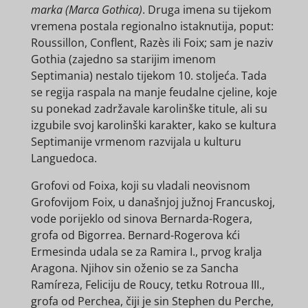
marka (Marca Gothica)
. Druga imena su tijekom
vremena postala regionalno istaknutija, poput:
Roussillon, Conflent, Razès ili Foix; sam je naziv
Gothia (zajedno sa starijim imenom
Septimania) nestalo tijekom 10. stoljeća. Tada
se regija raspala na manje feudalne cjeline, koje
su ponekad zadržavale karolinške titule, ali su
izgubile svoj karolinški karakter, kako se kultura
Septimanije vrmenom razvijala u kulturu
Languedoca.
Grofovi od Foixa, koji su vladali neovisnom
Grofovijom Foix, u današnjoj južnoj Francuskoj,
vode porijeklo od sinova Bernarda-Rogera,
grofa od Bigorrea. Bernard-Rogerova kći
Ermesinda udala se za Ramira I., prvog kralja
Aragona. Njihov sin oženio se za Sancha
Ramíreza, Feliciju de Roucy, tetku Rotroua III.,
grofa od Perchea, čiji je sin Stephen du Perche,