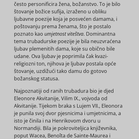
često personificira žena, božanstvo. To je bilo
štovanje božice sufija, izraženo u obliku
ljubavne poezije koja je posvećen damama, i
poštovanju prema ženama, što je postalo
poznato kao
umjetnost viteštva
. Dominantna
tema trubadurske poezije je bila neuzvraćena
ljubav plemenitih dama, koje su obično bile
udane. Ova ljubav je poprimila čak kvazi-
religiozni ton, njihova je ljubav postala opće
štovanje, uzdižući tako damu do gotovo
božanskog statusa.
Najpoznatiji od ranih trubadura bio je djed
Eleonore Akvitanije, Vilim IX., vojvoda od
Akvitanije. Tijekom braka s Lujem VII., Eleonora
je punila svoj dvor pjesnicima i umjetnicima, a
isto je činila i na Henrikovom dvoru u
Normandiji. Bila je pokroviteljica književnika,
poput Wacea, Benoîta de Sainte-Maurea i