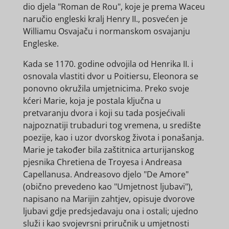
dio djela "Roman de Rou", koje je prema Waceu
naručio engleski kralj Henry II., posvećen je
Williamu Osvajaču i normanskom osvajanju
Engleske.
Kada se 1170. godine odvojila od Henrika II. i
osnovala vlastiti dvor u Poitiersu, Eleonora se
ponovno okružila umjetnicima. Preko svoje
kćeri Marie, koja je postala ključna u
pretvaranju dvora i koji su tada posjećivali
najpoznatiji trubaduri tog vremena, u središte
poezije, kao i uzor dvorskog života i ponašanja.
Marie je također bila zaštitnica arturijanskog
pjesnika Chretiena de Troyesa i Andreasa
Capellanusa. Andreasovo djelo "De Amore"
(obično prevedeno kao "Umjetnost ljubavi"),
napisano na Marijin zahtjev, opisuje dvorove
ljubavi gdje predsjedavaju ona i ostali; ujedno
služi i kao svojevrsni priručnik u umjetnosti