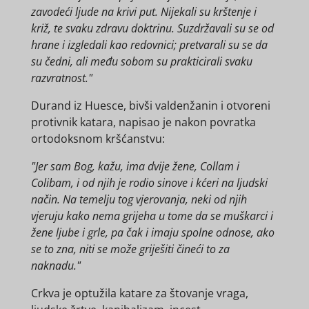
zavodeći ljude na krivi put. Nijekali su krštenje i
križ, te svaku zdravu doktrinu. Suzdržavali su se od
hrane i izgledali kao redovnici; pretvarali su se da
su čedni, ali među sobom su prakticirali svaku
razvratnost."
Durand iz Huesce, bivši valdenžanin i otvoreni
protivnik katara, napisao je nakon povratka
ortodoksnom kršćanstvu:
"Jer sam Bog, kažu, ima dvije žene, Collam i
Colibam, i od njih je rodio sinove i kćeri na ljudski
način. Na temelju tog vjerovanja, neki od njih
vjeruju kako nema grijeha u tome da se muškarci i
žene ljube i grle, pa čak i imaju spolne odnose, ako
se to zna, niti se može griješiti čineći to za
naknadu."
Crkva je optužila katare za štovanje vraga,