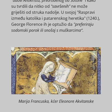
"udovi Antikrista, prvorođenog od Sotone“
i kako
su tvrdili da nitko od
"savršenih"
ne može
griješiti od struka nadolje. U svojoj "Raspravi
između katolika i patarenskog heretika" (1240.),
George Florence ih je optužio da
"preferiraju
sodomski porok ili snošaj s muškarcima“.
Marija Francuska, kćer Eleonore Akvitanske