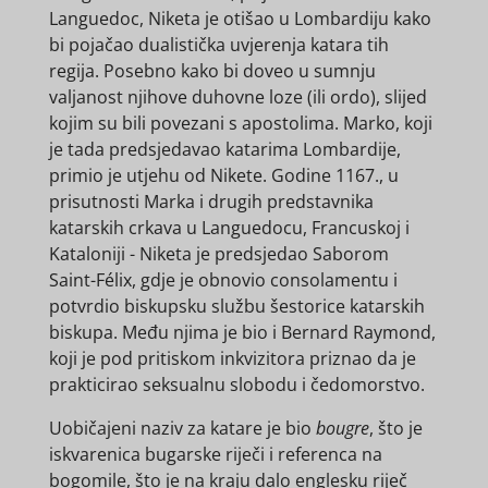
Languedoc, Niketa je otišao u Lombardiju kako
bi pojačao dualistička uvjerenja katara tih
regija. Posebno kako bi doveo u sumnju
valjanost njihove duhovne loze (ili ordo), slijed
kojim su bili povezani s apostolima. Marko, koji
je tada predsjedavao katarima Lombardije,
primio je utjehu od Nikete. Godine 1167., u
prisutnosti Marka i drugih predstavnika
katarskih crkava u Languedocu, Francuskoj i
Kataloniji - Niketa je predsjedao Saborom
Saint-Félix, gdje je obnovio consolamentu i
potvrdio biskupsku službu šestorice katarskih
biskupa. Među njima je bio i Bernard Raymond,
koji je pod pritiskom inkvizitora priznao da je
prakticirao seksualnu slobodu i čedomorstvo.
Uobičajeni naziv za katare je bio
bougre
, što je
iskvarenica bugarske riječi i referenca na
bogomile, što je na kraju dalo englesku riječ