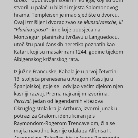
stvorili u palači u blizini mjesta Salomonovog
hrama, Templeisen je imao sjedište u dvorcu.
Ovaj izmišljeni dvorac zvao se
Munsalvaesche, ili
"Planina spasa"
- ime koje podsjeća na
Montsegur, planinsku tvrđavu u Languedocu,
utočištu paulićanskih heretika poznatih kao
Katari, koji su masakrirani 1244. godine tijekom
Albigenskog križarskog rata.
Iz južne Francuske, Kabala je u prvoj četvrtini
13. stoljeća prenesena u Aragon i Kastilju u
Španjolskoj, gdje se i odvijao većim djelom njen
kasniji razvoj. Prema najranijim izvorima,
Percival
, jedan od legendarnih vitezova
Okruglog stola kralja Arthura, izvorni junak u
potrazi za Gralom, identificiran je s
Raymondom-Rogerom Trencavelom, čija se
majka navodno kasnije udala za Alfonsa II.
Aragonskog. Također, bio je šogor Raymonda