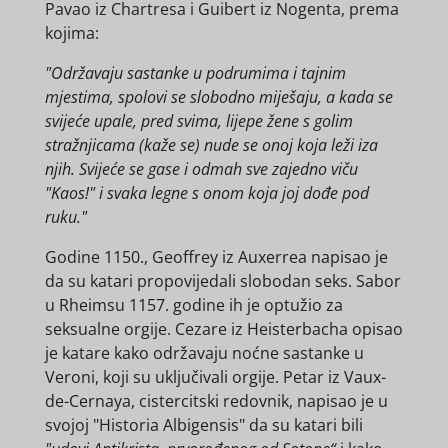
Pavao iz Chartresa i Guibert iz Nogenta, prema
kojima:
"Održavaju sastanke u podrumima i tajnim
mjestima, spolovi se slobodno miješaju, a kada se
svijeće upale, pred svima, lijepe žene s golim
stražnjicama (kaže se) nude se onoj koja leži iza
njih. Svijeće se gase i odmah sve zajedno viču
"Kaos!" i svaka legne s onom koja joj dođe pod
ruku."
Godine 1150., Geoffrey iz Auxerrea napisao je
da su katari propovijedali slobodan seks. Sabor
u Rheimsu 1157. godine ih je optužio za
seksualne orgije. Cezare iz Heisterbacha opisao
je katare kako održavaju noćne sastanke u
Veroni, koji su uključivali orgije. Petar iz Vaux-
de-Cernaya, cistercitski redovnik, napisao je u
svojoj "Historia Albigensis" da su katari bili