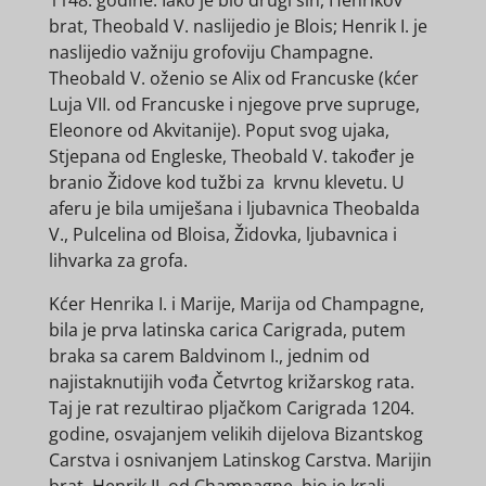
brat, Theobald V. naslijedio je Blois; Henrik I. je
naslijedio važniju grofoviju Champagne.
Theobald V. oženio se Alix od Francuske (kćer
Luja VII. od Francuske i njegove prve supruge,
Eleonore od Akvitanije). Poput svog ujaka,
Stjepana od Engleske, Theobald V. također je
branio Židove kod tužbi za krvnu klevetu. U
aferu je bila umiješana i ljubavnica Theobalda
V., Pulcelina od Bloisa, Židovka, ljubavnica i
lihvarka za grofa.
Kćer Henrika I. i Marije, Marija od Champagne,
bila je prva latinska carica Carigrada, putem
braka sa carem Baldvinom I., jednim od
najistaknutijih vođa Četvrtog križarskog rata.
Taj je rat rezultirao pljačkom Carigrada 1204.
godine, osvajanjem velikih dijelova Bizantskog
Carstva i osnivanjem Latinskog Carstva. Marijin
brat, Henrik II. od Champagne, bio je kralj