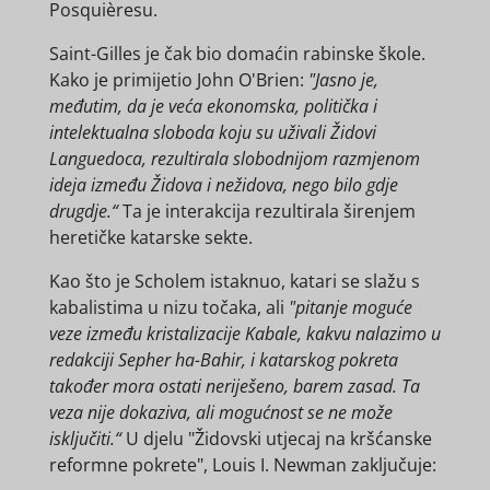
Posquièresu.
Saint-Gilles je čak bio domaćin rabinske škole.
Kako je primijetio John O'Brien:
"Jasno je,
međutim, da je veća ekonomska, politička i
intelektualna sloboda koju su uživali Židovi
Languedoca, rezultirala slobodnijom razmjenom
ideja između Židova i nežidova, nego bilo gdje
drugdje.“
Ta je interakcija rezultirala širenjem
heretičke katarske sekte.
Kao što je Scholem istaknuo, katari se slažu s
kabalistima u nizu točaka, ali
"pitanje moguće
veze između kristalizacije Kabale, kakvu nalazimo u
redakciji Sepher ha-Bahir, i katarskog pokreta
također mora ostati neriješeno, barem zasad. Ta
veza nije dokaziva, ali mogućnost se ne može
isključiti.“
U djelu "Židovski utjecaj na kršćanske
reformne pokrete", Louis I. Newman zaključuje: