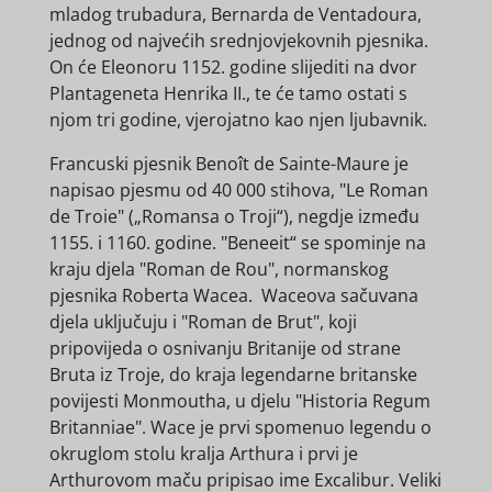
mladog trubadura, Bernarda de Ventadoura,
jednog od najvećih srednjovjekovnih pjesnika.
On će Eleonoru 1152. godine slijediti na dvor
Plantageneta Henrika II., te će tamo ostati s
njom tri godine, vjerojatno kao njen ljubavnik.
Francuski pjesnik Benoît de Sainte-Maure je
napisao pjesmu od 40 000 stihova, "Le Roman
de Troie" („Romansa o Troji“), negdje između
1155. i 1160. godine. "Beneeit“ se spominje na
kraju djela "Roman de Rou", normanskog
pjesnika Roberta Wacea. Waceova sačuvana
djela uključuju i "Roman de Brut", koji
pripovijeda o osnivanju Britanije od strane
Bruta iz Troje, do kraja legendarne britanske
povijesti Monmoutha, u djelu "Historia Regum
Britanniae". Wace je prvi spomenuo legendu o
okruglom stolu kralja Arthura i prvi je
Arthurovom maču pripisao ime Excalibur. Veliki