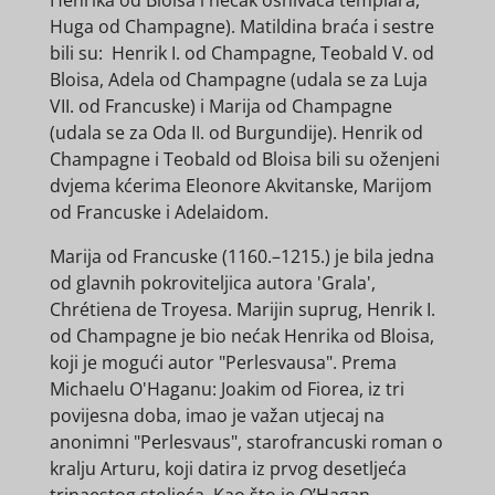
Huga od Champagne). Matildina braća i sestre
bili su: Henrik I. od Champagne, Teobald V. od
Bloisa, Adela od Champagne (udala se za Luja
VII. od Francuske) i Marija od Champagne
(udala se za Oda II. od Burgundije). Henrik od
Champagne i Teobald od Bloisa bili su oženjeni
dvjema kćerima Eleonore Akvitanske, Marijom
od Francuske i Adelaidom.
Marija od Francuske (1160.–1215.) je bila jedna
od glavnih pokroviteljica autora 'Grala',
Chrétiena de Troyesa. Marijin suprug, Henrik I.
od Champagne je bio nećak Henrika od Bloisa,
koji je mogući autor "Perlesvausa". Prema
Michaelu O'Haganu: Joakim od Fiorea, iz tri
povijesna doba, imao je važan utjecaj na
anonimni "Perlesvaus", starofrancuski roman o
kralju Arturu, koji datira iz prvog desetljeća
trinaestog stoljeća. Kao što je O’Hagan