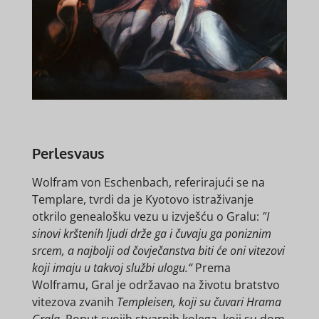
Perlesvaus
Wolfram von Eschenbach, referirajući se na
Templare, tvrdi da je Kyotovo istraživanje
otkrilo genealošku vezu u izvješću o Gralu:
"I
sinovi krštenih ljudi drže ga i čuvaju ga poniznim
srcem, a najbolji od čovječanstva biti će oni vitezovi
koji imaju u takvoj službi ulogu.“
Prema
Wolframu, Gral je održavao na životu bratstvo
vitezova zvanih
Templeisen, koji su čuvari Hrama
Grala
. Poput svojih stvarnih kolega, koji su dom