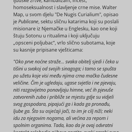
ljudske žrtve, kanibalizam, incest,
homoseksualnost i slavljenje crne mise. Walter
Map, u svom djelu "De Nugis Curialium", opisao
je
Publicane
, sektu sličnu katarima koji su poslali
misionare iz Njemačke u Englesku, kao one koji
štuju Sotonu u ritualima i koji uključuju
„opsceni poljubac“, vrlo slično subotama, koje
su kasnije pripisane vješticama:
"Oko prve noćne straže… svaka obitelj sjedi i čeka u
tišini u svakoj od svojih sinagoga; i tamo se spušta
po užetu koje visi među njima crna mačka čudesne
veličine. Čim je ugledaju, ugase svjetla i ne pjevaju,
niti razgovijetno ponavljaju himne, već ih pjevuše
zatvorenih zuba i približe se mjestu gdje su vidjeli
svog gospodara, pipajući ga i kada ga pronađu,
ljube ga. Što su osjećaji jači, to im je cilj niži; neki
idu za njegovim nogama, ali većina za repom i
spolnim organima. Tada, kao da je ovaj odvratni