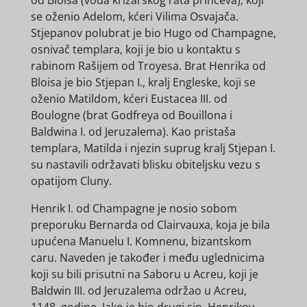
se oženio Adelom, kćeri Vilima Osvajača.
Stjepanov polubrat je bio Hugo od Champagne,
osnivač templara, koji je bio u kontaktu s
rabinom Rašijem od Troyesa. Brat Henrika od
Bloisa je bio Stjepan I., kralj Engleske, koji se
oženio Matildom, kćeri Eustacea III. od
Boulogne (brat Godfreya od Bouillona i
Baldwina I. od Jeruzalema). Kao pristaša
templara, Matilda i njezin suprug kralj Stjepan I.
su nastavili održavati blisku obiteljsku vezu s
opatijom Cluny.
Henrik I. od Champagne je nosio sobom
preporuku Bernarda od Clairvauxa, koja je bila
upućena Manuelu I. Komnenu, bizantskom
caru. Naveden je također i među uglednicima
koji su bili prisutni na Saboru u Acreu, koji je
Baldwin III. od Jeruzalema održao u Acreu,
1148. godine. Iako je bio drugi sin, Henrikov