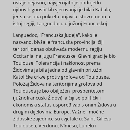
ostaje nejasno, najvjerojatnije podrijetlo
njihovih gnostičkih vjerovanja je bila i Kabala,
jer su se oba pokreta pojavila istovremeno u
istoj regiji, Languedocu u južnoj Francuskoj.
Languedoc, "Francuska Judeja", kako je
nazvano, bivša je francuska provincija, čiji
teritorij danas obuhvaća modernu regiju
Occitania, na jugu Francuske. Glavni grad je bio
Toulouse. Tolerancija i naklonost prema
Židovima je bila jedna od glavnih pritužbi
Katoličke crkve protiv grofova od Toulousea.
Položaj Židova na teritorijima grofova od
Toulousea je bio obilježen prosperitetom
(južnofrancuski Židovi), a čiji se politički i
ekonomski status uspoređivao s onim Židova u
drugim dijelovima Europe. Važne i moćne
židovske zajednice su cvjetale u: Saint-Gillesu,
Toulouseu, Verdunu, Nîmesu, Lunelu i