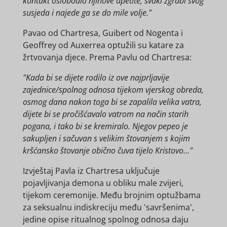
kontakt oslobodio njihove apetite, svaki zgrabi svog
susjeda i najede ga se do mile volje."
Pavao od Chartresa, Guibert od Nogenta i
Geoffrey od Auxerrea optužili su katare za
žrtvovanja djece. Prema Pavlu od Chartresa:
"Kada bi se dijete rodilo iz ove najprljavije
zajednice/spolnog odnosa tijekom vjerskog obreda,
osmog dana nakon toga bi se zapalila velika vatra,
dijete bi se pročišćavalo vatrom na način starih
pogana, i tako bi se kremiralo. Njegov pepeo je
sakupljen i sačuvan s velikim štovanjem s kojim
kršćansko štovanje obično čuva tijelo Kristovo..."
Izvještaj Pavla iz Chartresa uključuje
pojavljivanja demona u obliku male zvijeri,
tijekom ceremonije. Među brojnim optužbama
za seksualnu indiskreciju među 'savršenima',
jedine opise ritualnog spolnog odnosa daju