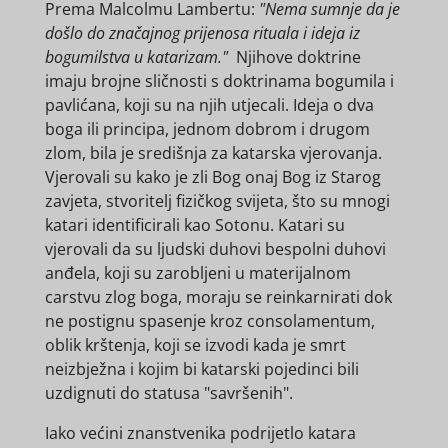
Prema Malcolmu Lambertu:
"Nema sumnje da je
došlo do značajnog prijenosa rituala i ideja iz
bogumilstva u katarizam."
Njihove doktrine
imaju brojne sličnosti s doktrinama bogumila i
pavlićana, koji su na njih utjecali. Ideja o dva
boga ili principa, jednom dobrom i drugom
zlom, bila je središnja za katarska vjerovanja.
Vjerovali su kako je zli Bog onaj Bog iz Starog
zavjeta, stvoritelj fizičkog svijeta, što su mnogi
katari identificirali kao Sotonu. Katari su
vjerovali da su ljudski duhovi bespolni duhovi
anđela, koji su zarobljeni u materijalnom
carstvu zlog boga, moraju se reinkarnirati dok
ne postignu spasenje kroz consolamentum,
oblik krštenja, koji se izvodi kada je smrt
neizbježna i kojim bi katarski pojedinci bili
uzdignuti do statusa "savršenih".
Iako većini znanstvenika podrijetlo katara