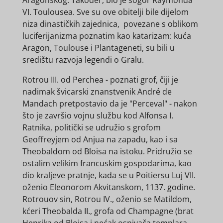
VI. Toulousea. Sve su ove obitelji bile dijelom
niza dinastičkih zajednica, povezane s oblikom
luciferijanizma poznatim kao katarizam: kuća
Aragon, Toulouse i Plantageneti, su bili u
središtu razvoja legendi o Gralu.
Rotrou III. od Perchea - poznati grof, čiji je
nadimak švicarski znanstvenik André de
Mandach pretpostavio da je "Perceval" - nakon
što je završio vojnu službu kod Alfonsa I.
Ratnika, politički se udružio s grofom
Geoffreyjem od Anjua na zapadu, kao i sa
Theobaldom od Bloisa na istoku. Pridružio se
ostalim velikim francuskim gospodarima, kao
dio kraljeve pratnje, kada se u Poitiersu Luj VII.
oženio Eleonorom Akvitanskom, 1137. godine.
Rotrouov sin, Rotrou IV., oženio se Matildom,
kćeri Theobalda II., grofa od Champagne (brat
Henrika od Bloisa i nećak osnivača templara,