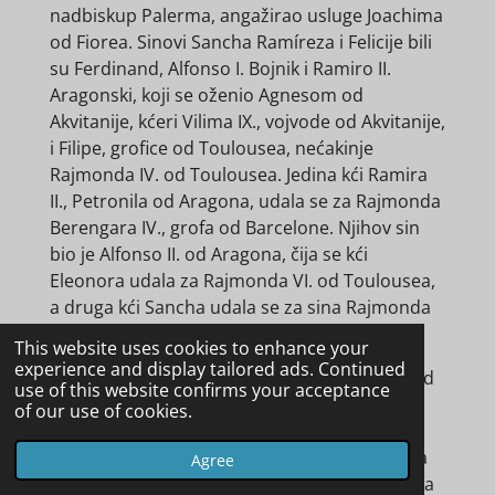
nadbiskup Palerma, angažirao usluge Joachima
od Fiorea. Sinovi Sancha Ramíreza i Felicije bili
su Ferdinand, Alfonso I. Bojnik i Ramiro II.
Aragonski, koji se oženio Agnesom od
Akvitanije, kćeri Vilima IX., vojvode od Akvitanije,
i Filipe, grofice od Toulousea, nećakinje
Rajmonda IV. od Toulousea. Jedina kći Ramira
II., Petronila od Aragona, udala se za Rajmonda
Berengara IV., grofa od Barcelone. Njihov sin
bio je Alfonso II. od Aragona, čija se kći
Eleonora udala za Rajmonda VI. od Toulousea,
a druga kći Sancha udala se za sina Rajmonda
VI., grofa Rajmonda VII. od Toulousea.
This website uses cookies to enhance your
experience and display tailored ads. Continued
Grofovi od Toulousea vuku svoje podrijetlo od
use of this website confirms your acceptance
Guillaumea od Gellonea, kojeg je Karlo Veliki
of our use of cookies.
imenovao grofom od Toulousea na saboru u
Wormsu, 790. godine. Od vremena Rajmonda
Agree
IV., vođe križarskog rata, grofovi od Toulousea