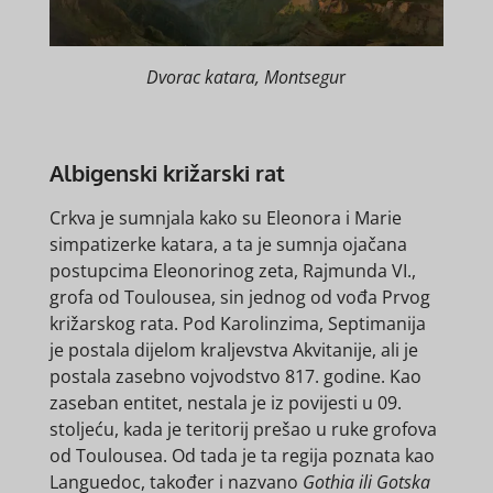
Dvorac katara, Montsegu
r
Albigenski križarski rat
Crkva je sumnjala kako su Eleonora i Marie
simpatizerke katara, a ta je sumnja ojačana
postupcima Eleonorinog zeta, Rajmunda VI.,
grofa od Toulousea, sin jednog od vođa Prvog
križarskog rata. Pod Karolinzima, Septimanija
je postala dijelom kraljevstva Akvitanije, ali je
postala zasebno vojvodstvo 817. godine. Kao
zaseban entitet, nestala je iz povijesti u 09.
stoljeću, kada je teritorij prešao u ruke grofova
od Toulousea. Od tada je ta regija poznata kao
Languedoc, također i nazvano
Gothia ili Gotska