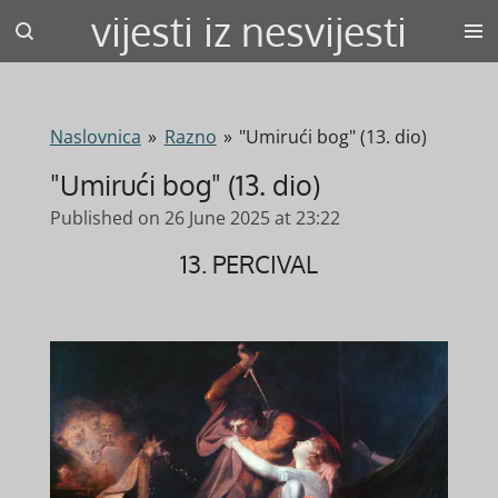
vijesti iz nesvijesti
Skip
to
main
content
Naslovnica
»
Razno
»
"Umirući bog" (13. dio)
"Umirući bog" (13. dio)
Published on 26 June 2025 at 23:22
13. PERCIVAL