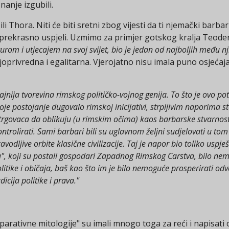
nanje izgubili.
li Thora. Niti će biti sretni zbog vijesti da ti njemački barb
prekrasno uspjeli. Uzmimo za primjer gotskog kralja Teoder
turom i utjecajem na svoj svijet, bio je jedan od najboljih među n
privredna i egalitarna. Vjerojatno nisu imala puno osjećaja
ajnija tvorevina rimskog političko-vojnog genija. To što je ovo p
svoje postojanje dugovalo rimskoj inicijativi, strpljivim naporima s
trgovaca da oblikuju (u rimskim očima) kaos barbarske stvarnosti
ontrolirati. Sami barbari bili su uglavnom željni sudjelovati u to
avodljive orbite klasične civilizacije. Taj je napor bio toliko usp
 koji su postali gospodari Zapadnog Rimskog Carstva, bilo nemo
litike i običaja, baš kao što im je bilo nemoguće prosperirati odv
dicija politike i prava."
parativne mitologije" su imali mnogo toga za reći i napisati 