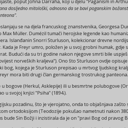
jaste, poput Johna Darraha, koji u djelu "Paganism in Arthur
mana dosljedno mitološki, odnosno da se bavi poganskim božanstv
panteona"
.
e, oslanjaju se na djela francuskog znanstvenika, Georgesa D
o Max Müller. Dumézil tumači herojske legende kao humanizi
era. Islanđanin Snorri Sturluson, kolekcionar drevne nordijsk
Kada je Freyr umro, položen je u svoj grobni humak, gdje s
at. Budući da su tri godine nakon njegove smrti bile uspješ
Povijest norveških kraljeva"). Ono što Sturluson ovdje opisuje 
i bog, kojega je Sturluson prepisao u mrtvog ljudskog kralj
a Freyr mora biti drugi član germanskog trostrukog panteona.
u bogove (Herkul, Asklepije) ili u besmrtne polubogove (Orfej,
 u svojoj knjizi "Psiha" (1894.).
ligijsku pozadinu, što je vjerojatno, onda to objašnjava zašto
om ortodoksijom (Teodozije pokušao nametnuti nakon 380. 
s bude Sin Božji i inzistirala da je on "pravi Bog od pravog 