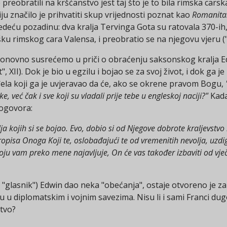
 preobratili na kršćanstvo jest taj što je to bila rimska cars
u značilo je prihvatiti skup vrijednosti poznat kao
Romanita
deću pozadinu: dva kralja Tervinga Gota su ratovala 370-ih, 
ku rimskog cara Valensa, i preobratio se na njegovu vjeru ("C
e ponovno susrećemo u priči o obraćenju saksonskog kralja 
, XII). Dok je bio u egzilu i bojao se za svoj život, i dok ga 
đela koji ga je uvjeravao da će, ako se okrene pravom Bogu,
 već čak i sve koji su vladali prije tebe u engleskoj naciji?"
Kada
dogovora:
ja kojih si se bojao. Evo, dobio si od Njegove dobrote kraljevstvo 
propisa Onoga Koji te, oslobađajući te od vremenitih nevolja, uzdi
oju vam preko mene najavljuje, On će vas također izbaviti od vječ
"glasnik") Edwin dao neka "obećanja", ostaje otvoreno je za
ogu u diplomatskim i vojnim savezima. Nisu li i sami Franci 
tvo?