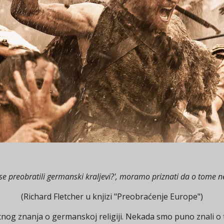
u se preobratili germanski kraljevi?', moramo priznati da o tom
(Richard Fletcher u knjizi "Preobraćenje Europe")
tnog znanja o germanskoj religiji. Nekada smo puno znali o to