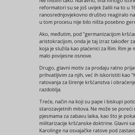
Ne mislim tako. Naravno, ima mnogo istine
reformatori su se još uvijek žalili na to u 1
ranosrednjovjekovno društvo reagiralo na 
u tom procesu nije bilo ništa posebno ger
Ako, međutim, pod "germanizacijom kršća
aristokracijom, onda je taj izraz također z
koja je služila kao plaćenici za Rim. Rim je
malo povijesne osnove.
Drugo, glavni motiv za prodaju ratno prij
prihvatljivim za njih, već ih iskoristiti k
ratovanja za širenje kršćanstva i obraćenje
razdoblja.
Treće, način na koji su pape i biskupi poti
starozavjetnih mitova. Ne može se poreći 
pjesmama za zabavu laika, kao što je pokaza
militarizacije kršćanske doktrine. Glavni s
Karolinge na osvajačke ratove pod zastavom 