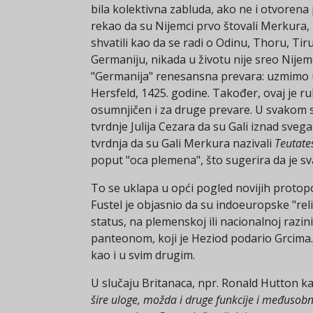
bila kolektivna zabluda, ako ne i otvorena 
rekao da su Nijemci prvo štovali Merkura, z
shvatili kao da se radi o Odinu, Thoru, Ti
Germaniju, nikada u životu nije sreo Nijemc
"Germanija" renesansna prevara: uzmimo u 
Hersfeld, 1425. godine. Također, ovaj je ru
osumnjičen i za druge prevare. U svakom s
tvrdnje Julija Cezara da su Gali iznad svega
tvrdnja da su Gali Merkura nazivali
Teutate
poput "oca plemena", što sugerira da je s
To se uklapa u opći pogled novijih protopo
Fustel je objasnio da su indoeuropske "rel
status, na plemenskoj ili nacionalnoj razin
panteonom, koji je Heziod podario Grcima. 
kao i u svim drugim.
U slučaju Britanaca, npr. Ronald Hutton k
šire uloge, možda i druge funkcije i međusob