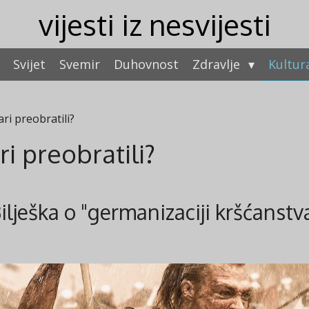
vijesti iz nesvijesti
Svijet
Svemir
Duhovnost
Zdravlje
Kultur
ri preobratili?
ri preobratili?
ilješka o "germanizaciji kršćanstv