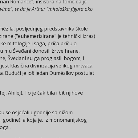
ian Romance", insistira na tome da je
ima", te da je Arthur "mitološka figura oko
umézila, posljednjeg predstavnika škole
rane ("euhemerizirane" je tehnički izraz)
e mitologije i saga, priča priču o
u mu Šveđani donosili žrtve hrane,
ne, Šveđani su ga proglasili bogom, i
jest klasična divinizacija velikog mrtvaca.
a. Budući je još jedan Dumézilov postulat
 Ahilej). To je čak bila i bit njihove
 su se osjećali ugodnije sa nižom
godine), a koja je, iz monomanijskog
Boga".