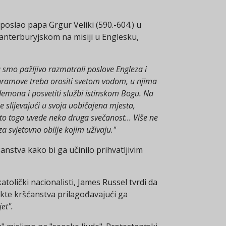
poslao papa Grgur Veliki (590.-604.) u
nterburyjskom na misiji u Englesku,
 smo pažljivo razmatrali poslove Engleza i
 hramove treba orositi svetom vodom, u njima
a demona i posvetiti službi istinskom Bogu. Na
e slijevajući u svoja uobičajena mjesta,
o toga uvede neka druga svečanost... Više ne
 za svjetovno obilje kojim uživaju."
nstva kako bi ga učinilo prihvatljivim
tolički nacionalisti, James Russel tvrdi da
te kršćanstva prilagođavajući ga
jet".