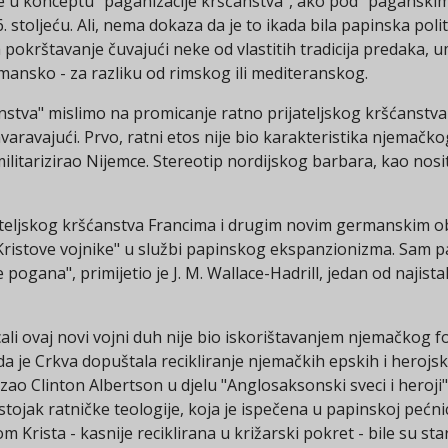
 u konceptu "paganizacije kršćanstva", ako pod "paganskim"
6. stoljeću. Ali, nema dokaza da je to ikada bila papinska polit
pokrštavanje čuvajući neke od vlastitih tradicija predaka, 
mansko - za razliku od rimskog ili mediteranskog.
nstva" mislimo na promicanje ratno prijateljskog kršćanst
avaravajući. Prvo, ratni etos nije bio karakteristika njemačk
 militarizirao Nijemce. Stereotip nordijskog barbara, kao nosi
ateljskog kršćanstva Francima i drugim novim germanskim obr
ao "Kristove vojnike" u službi papinskog ekspanzionizma. Sam p
 pogana", primijetio je J. M. Wallace-Hadrill, jedan od najis
cali ovaj novi vojni duh nije bio iskorištavanjem njemačkog fo
da je Crkva dopuštala recikliranje njemačkih epskih i heroj
o Clinton Albertson u djelu "Anglosaksonski sveci i heroji". 
astojak ratničke teologije, koja je ispečena u papinskoj peć
Krista - kasnije reciklirana u križarski pokret - bile su sta