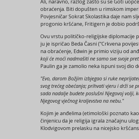
Ali, naravno, razlog zašto su se Goti uopće
obraćenja. Biti dopušten u rimskom imperij
Povjesničar Sokrat Skolastika daje nam slje
progonio kršćane, Fritigern je dobio podrš
Ovu vrstu političko-religijske diplomacij
ju je ispričao Beda Časni ("Crkvena povijest"
na obraćenje, Edwin je primio viziju od an
koji će moći nadmašiti ne samo sve svoje pretke,
Paulin ga je zamolio neka ispuni svoj dio 
"Evo, darom Božjim izbjegao si ruke neprijatel
svog trećeg obećanja; prihvati vjeru i drži se 
sada nadalje budete poslušni Njegovoj volji, k
Njegovog vječnog kraljevstva na nebu."
Kojim je anđelima (etimološki poznato kao 
činjenicu da je religija igrala značajnu ul
Klodvigovom prelasku na nicejsko kršćans