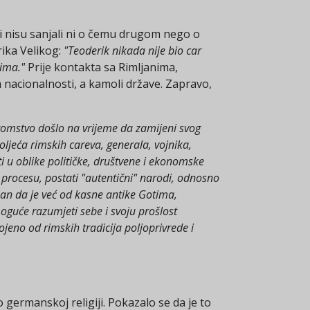
ari nisu sanjali ni o čemu drugom nego o
ika Velikog:
"Teoderik nikada nije bio car
jima."
Prije kontakta sa Rimljanima,
 nacionalnosti, a kamoli države. Zapravo,
otomstvo došlo na vrijeme da zamijeni svog
toljeća rimskih careva, generala, vojnika,
 u oblike političke, društvene i ekonomske
m procesu, postati "autentični" narodi, odnosno
ješan da je već od kasne antike Gotima,
guće razumjeti sebe i svoju prošlost
ojeno od rimskih tradicija poljoprivrede i
o germanskoj religiji. Pokazalo se da je to