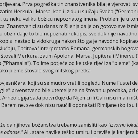
prijevara. Prva pogreška tih znanstvenika bila je vjerovati sv
atim Herkula i Marsa, kao i Izidu u slučaju Sveba ("Germanij
ru, uz neku veliku božicu nepoznatog imena. Problem je u to
a. Znanstvenici su danas mišljenja da je on gotovo sve izmisl
obzir da je to bio nepoznati rukopis, sve dok nije navodno 
kopis nestao iz vidokruga nakon što ga je navodno kopirao ve
lučaju, Tacitova 'interpretatio Romana' germanskih bogova
 štovali Merkura, zatim Apolona, ​​Marsa, Jupitera i Minervu (
s
("Pharsalia"). To ime potječe od keltske riječi za "pleme" (ka
vako pleme štovalo svog mitskog pretka.
vjesničara, koji su se mudro vratili pogledu Nume Fustel de 
igije" prvenstveno bile utemeljene na štovanju predaka, pri č
i. Arheologija sada potvrđuje da Nijemci ili Gali nisu imali 
Barem ne, sve dok nisu naučili oponašati Rimljane (koji su 
aže da njihova božanstva trebamo zamisliti kao
"izvorno lokal
ne odnose."
Ali, stare navike teško umiru i previše je karijer