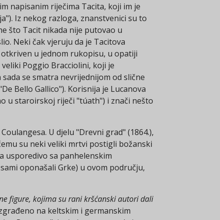
im napisanim riječima Tacita, koji im je
a"). Iz nekog razloga, znanstvenici su to
me što Tacit nikada nije putovao u
io. Neki čak vjeruju da je Tacitova
otkriven u jednom rukopisu, u opatiji
liki Poggio Bracciolini, koji je
 sada se smatra nevrijednijom od slične
"De Bello Gallico"). Korisnija je Lucanova
o u staroirskoj riječi "túath") i znači nešto
Coulangesa. U djelu "Drevni grad" (1864.),
emu su neki veliki mrtvi postigli božanski
ništa usporedivo sa panhelenskim
i sami oponašali Grke) u ovom području,
ne figure, kojima su rani kršćanski autori dali
a izgrađeno na keltskim i germanskim