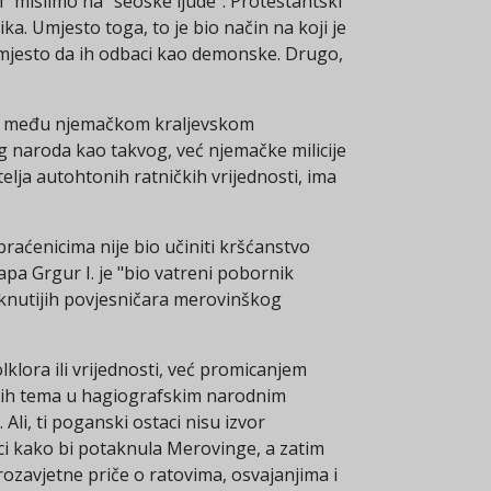
 mislimo na "seoske ljude". Protestantski
ika. Umjesto toga, to je bio način na koji je
umjesto da ih odbaci kao demonske. Drugo,
va među njemačkom kraljevskom
og naroda kao takvog, već njemačke milicije
telja autohtonih ratničkih vrijednosti, ima
aćenicima nije bio učiniti kršćanstvo
apa Grgur I. je "bio vatreni pobornik
taknutijih povjesničara merovinškog
lklora ili vrijednosti, već promicanjem
skih tema u hagiografskim narodnim
Ali, ti poganski ostaci nisu izvor
nici kako bi potaknula Merovinge, a zatim
rozavjetne priče o ratovima, osvajanjima i