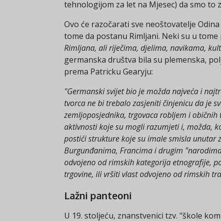
tehnologijom za let na Mjesec) da smo to z
Ovo će razočarati sve neoštovatelje Odina i
tome da postanu Rimljani. Neki su u tome 
Rimljana, ali riječima, djelima, navikama, kul
germanska društva bila su plemenska, poljo
prema Patricku Gearyju:
"Germanski svijet bio je možda najveća i najtr
tvorca ne bi trebalo zasjeniti činjenicu da je 
zemljoposjednika, trgovaca robljem i običnih 
aktivnosti koje su mogli razumjeti i, možda, k
postići strukture koje su imale smisla unutar z
Burgunđanima, Francima i drugim "narodima",
odvojeno od rimskih kategorija etnografije, po
trgovine, ili vršiti vlast odvojeno od rimskih tra
Lažni panteoni
U 19. stoljeću, znanstvenici tzv. "škole kom