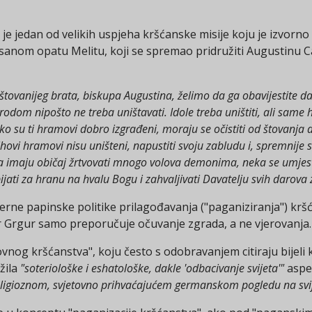
 jedan od velikih uspjeha kršćanske misije koju je izvorno 
nom opatu Melitu, koji se spremao pridružiti Augustinu Ca
ovanijeg brata, biskupa Augustina, želimo da ga obavijestite da
odom nipošto ne treba uništavati. Idole treba uništiti, ali same
r ako su ti hramovi dobro izgrađeni, moraju se očistiti od štovanj
ihovi hramovi nisu uništeni, napustiti svoju zabludu i, spremnije s
a imaju običaj žrtvovati mnogo volova demonima, neka se umjest
ijati za hranu na hvalu Bogu i zahvaljivati ​​Davatelju svih darova
ne papinske politike prilagođavanja ("paganiziranja") kršća
r Grgur samo preporučuje očuvanje zgrada, a ne vjerovanja.
nog kršćanstva", koju često s odobravanjem citiraju bijeli ka
žila
"soteriološke i eshatološke, dakle 'odbacivanje svijeta'"
aspek
religioznom, svjetovno prihvaćajućem germanskom pogledu na svi