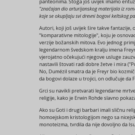
panteonima. Stoga još uvijek imamo entuzi
"značajan dio arturijanskog materijala iz ro
koje se okupljaju svi drevni bogovi keltskog 
Autori, koji još uvijek šire takve fantazij
"komparativne mitologije", koju je osnova
verzije božanskih mitova. Evo jednog primj
legendarnom švedskom kralju imena Freyr. 
vjerojatno očekujući njegove usluge zauzvr
nastavili štovati radi dobre žetve i mira ("
No, Dumézil smatra da je Freyr bio kozmičk
da bogovi dolaze u trojici, on odlučuje d
Grci su navikli pretvarati legendarne mrtve 
religije, kako je Erwin Rohde slavno pokazao
Ako su Goti i drugi barbari imali sličnu re
homoejskom kristologijom nego sa nicejsk
monoteizma, tvrdila da nije dovoljno da Isu