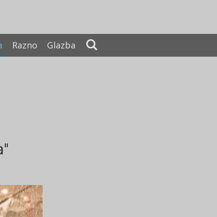
a
Razno
Glazba
a"