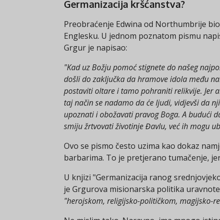
Germanizacija kršćanstva?
Preobraćenje Edwina od Northumbrije bio je
Englesku. U jednom poznatom pismu napisa
Grgur je napisao:
"Kad uz Božju pomoć stignete do našeg najpošt
došli do zaključka da hramove idola među nar
postaviti oltare i tamo pohraniti relikvije. Je
taj način se nadamo da će ljudi, vidjevši da nj
upoznati i obožavati pravog Boga. A budući d
smiju žrtvovati životinje Đavlu, već ih mogu ub
Ovo se pismo često uzima kao dokaz namjer
barbarima. To je pretjerano tumačenje, je
U knjizi "Germanizacija ranog srednjovjekov
je Grgurova misionarska politika uravnote
"herojskom, religijsko-političkom, magijsko-