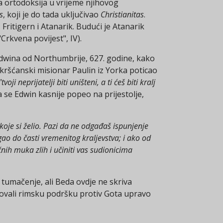
ka ortodoksija u vrijeme njihovog
s
, koji je do tada uključivao
Christianitas
.
Fritigern i Atanarik. Budući je Atanarik
rkvena povijest", IV).
Edwina od Northumbrije, 627. godine, kako
je kršćanski misionar Paulin iz Yorka poticao
"tvoji neprijatelji biti uništeni, a ti ćeš biti kralj
 se Edwin kasnije popeo na prijestolje,
koje si želio. Pazi da ne odgađaš ispunjenje
gao do časti vremenitog kraljevstva; i ako od
nih muka zlih i učiniti vas sudionicima
 tumačenje, ali Beda ovdje ne skriva
dugovali rimsku podršku protiv Gota upravo