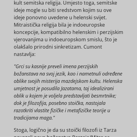
kult semitska religija. Umjesto toga, semitske
ideje mogle su biti sredstvom kojim su ove
ideje ponovno uvedene u helenski svijet.
Mitraistička religija bila je indoeuropske
koncepcije, kompatibilno helenskim i perzijskim
vjerovanjima u indoeuropskom smislu, što je
olakšalo prirodni sinkretizam. Cumont
nastavlja:
"Grci su kasnije preveli imena perzijskih
božanstava na svoj jezik, kao i nametnuli određene
oblike svojih misterija mazdejskom kultu. Helenska
umjetnost je posudila Jazatama, taj idealizirani
oblik u kojem je voljela predstavljati besmrtnike;
dok je filozofija, posebno stoička, nastojala
razotkriti vlastite fizičke i metafizičke teorije u
tradicijama maga."
Stoga, logično je da su stoički filozofi iz Tarza