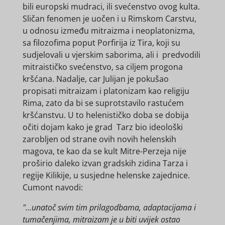
bili europski mudraci, ili svećenstvo ovog kulta.
Sličan fenomen je uočen i u Rimskom Carstvu,
u odnosu između mitraizma i neoplatonizma,
sa filozofima poput Porfirija iz Tira, koji su
sudjelovali u vjerskim saborima, ali i predvodili
mitraističko svećenstvo, sa ciljem progona
kršćana. Nadalje, car Julijan je pokušao
propisati mitraizam i platonizam kao religiju
Rima, zato da bi se suprotstavilo rastućem
kršćanstvu. U to helenističko doba se dobija
očiti dojam kako je grad Tarz bio ideološki
zarobljen od strane ovih novih helenskih
magova, te kao da se kult Mitre-Perzeja nije
proširio daleko izvan gradskih zidina Tarza i
regije Kilikije, u susjedne helenske zajednice.
Cumont navodi:
"…unatoč svim tim prilagodbama, adaptacijama i
tumačenjima, mitraizam je u biti uvijek ostao