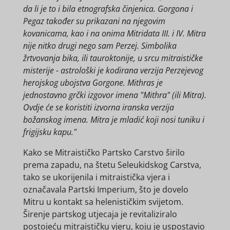
da li je to i bila etnografska činjenica. Gorgona i
Pegaz također su prikazani na njegovim
kovanicama, kao i na onima Mitridata III. i IV. Mitra
nije nitko drugi nego sam Perzej. Simbolika
žrtvovanja bika, ili tauroktonije, u srcu mitraističke
misterije - astrološki je kodirana verzija Perzejevog
herojskog ubojstva Gorgone. Mithras je
jednostavno grčki izgovor imena "Mithra" (ili Mitra).
Ovdje će se koristiti izvorna iranska verzija
božanskog imena. Mitra je mladić koji nosi tuniku i
frigijsku kapu."
Kako se Mitraističko Partsko Carstvo širilo
prema zapadu, na štetu Seleukidskog Carstva,
tako se ukorijenila i mitraistička vjera i
označavala Partski Imperium, što je dovelo
Mitru u kontakt sa helenističkim svijetom.
Širenje partskog utjecaja je revitaliziralo
postojeću mitraističku vjeru, koju je uspostavio