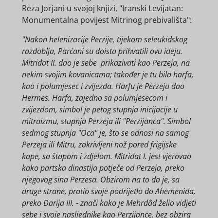
Reza Jorjani u svojoj knjizi, "Iranski Levijatan:
Monumentalna povijest Mitrinog prebivališta":
"Nakon helenizacije Perzije, tijekom seleukidskog
razdoblja, Parćani su doista prihvatili ovu ideju.
Mitridat II. dao je sebe prikazivati kao Perzeja, na
nekim svojim kovanicama; također je tu bila harfa,
kao i polumjesec i zvijezda. Harfu je Perzeju dao
Hermes. Harfa, zajedno sa polumjesecom i
zvijezdom, simbol je petog stupnja inicijacije u
mitraizmu, stupnja Perzeja ili "Perzijanca". Simbol
sedmog stupnja "Oca" je, što se odnosi na samog
Perzeja ili Mitru, zakrivljeni nož pored frigijske
kape, sa štapom i zdjelom. Mitridat I. jest vjerovao
kako partska dinastija potječe od Perzeja, preko
njegovog sina Perzesa. Obzirom na to da je, sa
druge strane, pratio svoje podrijetlo do Ahemenida,
preko Darija III. - znači kako je Mehrdâd želio vidjeti
sebe i svoje nasljednike kao Perzijance, bez obzira