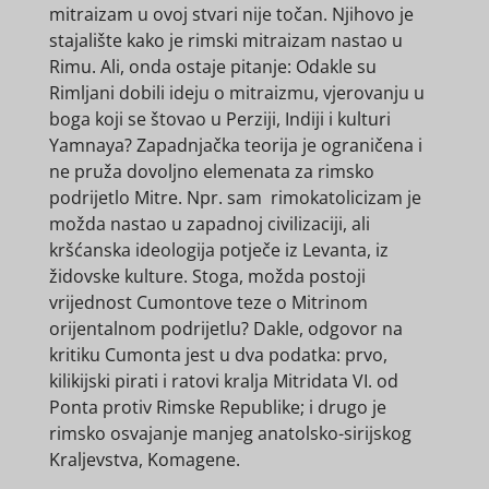
mitraizam u ovoj stvari nije točan. Njihovo je
stajalište kako je rimski mitraizam nastao u
Rimu. Ali, onda ostaje pitanje: Odakle su
Rimljani dobili ideju o mitraizmu, vjerovanju u
boga koji se štovao u Perziji, Indiji i kulturi
Yamnaya? Zapadnjačka teorija je ograničena i
ne pruža dovoljno elemenata za rimsko
podrijetlo Mitre. Npr. sam rimokatolicizam je
možda nastao u zapadnoj civilizaciji, ali
kršćanska ideologija potječe iz Levanta, iz
židovske kulture. Stoga, možda postoji
vrijednost Cumontove teze o Mitrinom
orijentalnom podrijetlu? Dakle, odgovor na
kritiku Cumonta jest u dva podatka: prvo,
kilikijski pirati i ratovi kralja Mitridata VI. od
Ponta protiv Rimske Republike; i drugo je
rimsko osvajanje manjeg anatolsko-sirijskog
Kraljevstva, Komagene.