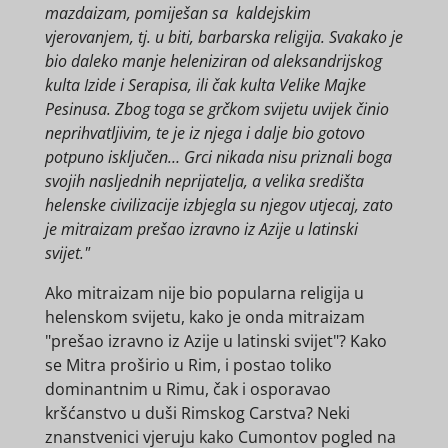
mazdaizam, pomiješan sa kaldejskim
vjerovanjem, tj. u biti, barbarska religija. Svakako je
bio daleko manje heleniziran od aleksandrijskog
kulta Izide i Serapisa, ili čak kulta Velike Majke
Pesinusa. Zbog toga se grčkom svijetu uvijek činio
neprihvatljivim, te je iz njega i dalje bio gotovo
potpuno isključen… Grci nikada nisu priznali boga
svojih nasljednih neprijatelja, a velika središta
helenske civilizacije izbjegla su njegov utjecaj, zato
je mitraizam prešao izravno iz Azije u latinski
svijet."
Ako mitraizam nije bio popularna religija u
helenskom svijetu, kako je onda mitraizam
"prešao izravno iz Azije u latinski svijet"? Kako
se Mitra proširio u Rim, i postao toliko
dominantnim u Rimu, čak i osporavao
kršćanstvo u duši Rimskog Carstva? Neki
znanstvenici vjeruju kako Cumontov pogled na