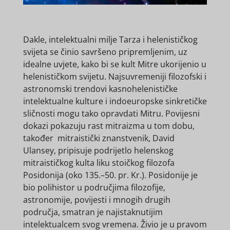
Dakle, intelektualni milje Tarza i helenističkog
svijeta se činio savršeno pripremljenim, uz
idealne uvjete, kako bi se kult Mitre ukorijenio u
helenističkom svijetu. Najsuvremeniji filozofski i
astronomski trendovi kasnohelenističke
intelektualne kulture i indoeuropske sinkretičke
sličnosti mogu tako opravdati Mitru. Povijesni
dokazi pokazuju rast mitraizma u tom dobu,
također mitraistički znanstvenik, David
Ulansey, pripisuje podrijetlo helenskog
mitraističkog kulta liku stoičkog filozofa
Posidonija (oko 135.–50. pr. Kr.). Posidonije je
bio polihistor u područjima filozofije,
astronomije, povijesti i mnogih drugih
područja, smatran je najistaknutijim
intelektualcem svog vremena. Živio je u pravom