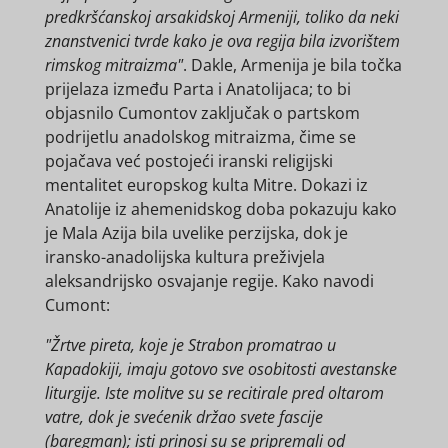
predkršćanskoj arsakidskoj Armeniji, toliko da neki
znanstvenici tvrde kako je ova regija bila izvorištem
rimskog mitraizma"
. Dakle, Armenija je bila točka
prijelaza između Parta i Anatolijaca; to bi
objasnilo Cumontov zaključak o partskom
podrijetlu anadolskog mitraizma, čime se
pojačava već postojeći iranski religijski
mentalitet europskog kulta Mitre. Dokazi iz
Anatolije iz ahemenidskog doba pokazuju kako
je Mala Azija bila uvelike perzijska, dok je
iransko-anadolijska kultura preživjela
aleksandrijsko osvajanje regije. Kako navodi
Cumont:
"Žrtve pireta, koje je Strabon promatrao u
Kapadokiji, imaju gotovo sve osobitosti avestanske
liturgije. Iste molitve su se recitirale pred oltarom
vatre, dok je svećenik držao svete fascije
(baregman); isti prinosi su se pripremali od