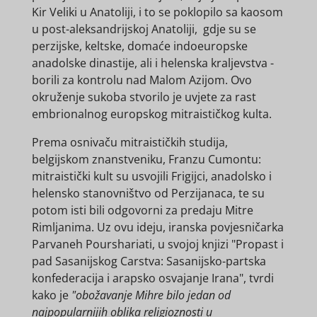
Kir Veliki u Anatoliji, i to se poklopilo sa kaosom
u post-aleksandrijskoj Anatoliji, gdje su se
perzijske, keltske, domaće indoeuropske
anadolske dinastije, ali i helenska kraljevstva -
borili za kontrolu nad Malom Azijom. Ovo
okruženje sukoba stvorilo je uvjete za rast
embrionalnog europskog mitraističkog kulta.
Prema osnivaču mitraističkih studija,
belgijskom znanstveniku, Franzu Cumontu:
mitraistički kult su usvojili Frigijci, anadolsko i
helensko stanovništvo od Perzijanaca, te su
potom isti bili odgovorni za predaju Mitre
Rimljanima. Uz ovu ideju, iranska povjesničarka
Parvaneh Pourshariati, u svojoj knjizi "Propast i
pad Sasanijskog Carstva: Sasanijsko-partska
konfederacija i arapsko osvajanje Irana", tvrdi
kako je
"obožavanje Mihre bilo jedan od
najpopularnijih oblika religioznosti u