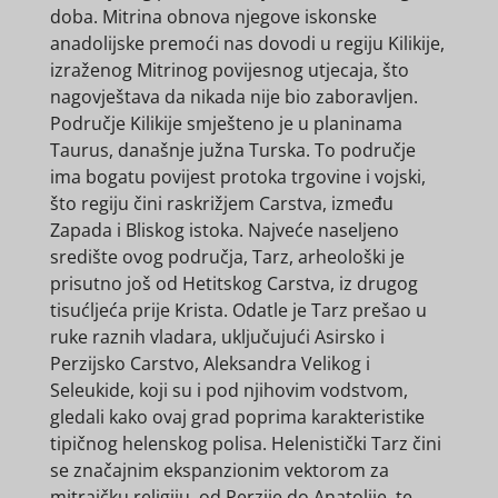
doba. Mitrina obnova njegove iskonske
anadolijske premoći nas dovodi u regiju Kilikije,
izraženog Mitrinog povijesnog utjecaja, što
nagovještava da nikada nije bio zaboravljen.
Područje Kilikije smješteno je u planinama
Taurus, današnje južna Turska. To područje
ima bogatu povijest protoka trgovine i vojski,
što regiju čini raskrižjem Carstva, između
Zapada i Bliskog istoka. Najveće naseljeno
središte ovog područja, Tarz, arheološki je
prisutno još od Hetitskog Carstva, iz drugog
tisućljeća prije Krista. Odatle je Tarz prešao u
ruke raznih vladara, uključujući Asirsko i
Perzijsko Carstvo, Aleksandra Velikog i
Seleukide, koji su i pod njihovim vodstvom,
gledali kako ovaj grad poprima karakteristike
tipičnog helenskog polisa. Helenistički Tarz čini
se značajnim ekspanzionim vektorom za
mitraičku religiju, od Perzije do Anatolije, te