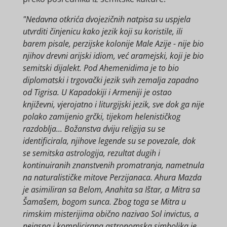
"Nedavna otkrića dvojezičnih natpisa su uspjela
utvrditi činjenicu kako jezik koji su koristile, ili
barem pisale, perzijske kolonije Male Azije - nije bio
njihov drevni arijski idiom, već aramejski, koji je bio
semitski dijalekt. Pod Ahemenidima je to bio
diplomatski i trgovački jezik svih zemalja zapadno
od Tigrisa. U Kapadokiji i Armeniji je ostao
književni, vjerojatno i liturgijski jezik, sve dok ga nije
polako zamijenio grčki, tijekom helenističkog
razdoblja... Božanstva dviju religija su se
identificirala, njihove legende su se povezale, dok
se semitska astrologija, rezultat dugih i
kontinuiranih znanstvenih promatranja, nametnula
na naturalističke mitove Perzijanaca. Ahura Mazda
je asimiliran sa Belom, Anahita sa Ištar, a Mitra sa
Šamašem, bogom sunca. Zbog toga se Mitra u
rimskim misterijima obično nazivao Sol invictus, a
nejasna i komplicirana astronomska simbolika je