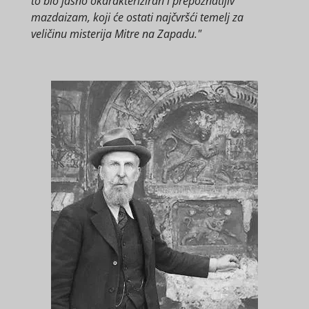
to bio jasno okarakteriziran i prepoznatljiv
mazdaizam, koji će ostati najčvršći temelj za
veličinu misterija Mitre na Zapadu."