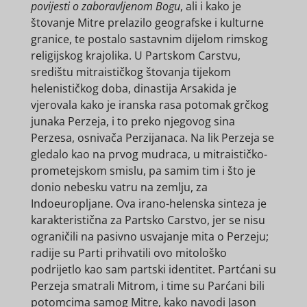
povijesti o zaboravljenom Bogu
, ali i kako je
štovanje Mitre prelazilo geografske i kulturne
granice, te postalo sastavnim dijelom rimskog
religijskog krajolika. U Partskom Carstvu,
središtu mitraističkog štovanja tijekom
helenističkog doba, dinastija Arsakida je
vjerovala kako je iranska rasa potomak grčkog
junaka Perzeja, i to preko njegovog sina
Perzesa, osnivača Perzijanaca. Na lik Perzeja se
gledalo kao na prvog mudraca, u mitraističko-
prometejskom smislu, pa samim tim i što je
donio nebesku vatru na zemlju, za
Indoeuropljane. Ova irano-helenska sinteza je
karakteristična za Partsko Carstvo, jer se nisu
ograničili na pasivno usvajanje mita o Perzeju;
radije su Parti prihvatili ovo mitološko
podrijetlo kao sam partski identitet. Partćani su
Perzeja smatrali Mitrom, i time su Parćani bili
potomcima samog Mitre, kako navodi Jason