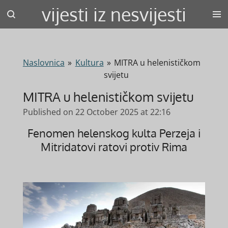
vijesti iz nesvijesti
Skip
to
main
content
Naslovnica
»
Kultura
»
MITRA u helenističkom
svijetu
MITRA u helenističkom svijetu
Published on 22 October 2025 at 22:16
Fenomen helenskog kulta Perzeja i
Mitridatovi ratovi protiv Rima