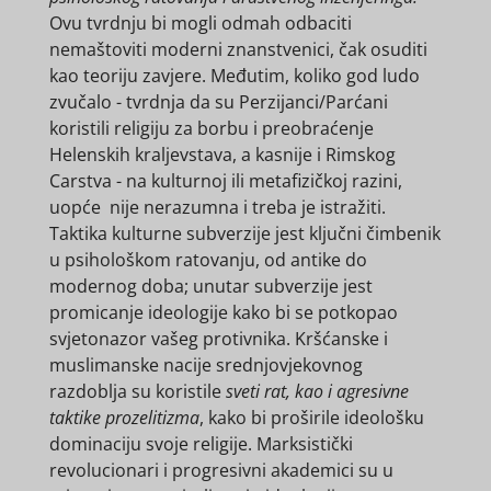
Ovu tvrdnju bi mogli odmah odbaciti
nemaštoviti moderni znanstvenici, čak osuditi
kao teoriju zavjere. Međutim, koliko god ludo
zvučalo - tvrdnja da su Perzijanci/Parćani
koristili religiju za borbu i preobraćenje
Helenskih kraljevstava, a kasnije i Rimskog
Carstva - na kulturnoj ili metafizičkoj razini,
uopće nije nerazumna i treba je istražiti.
Taktika kulturne subverzije jest ključni čimbenik
u psihološkom ratovanju, od antike do
modernog doba; unutar subverzije jest
promicanje ideologije kako bi se potkopao
svjetonazor vašeg protivnika. Kršćanske i
muslimanske nacije srednjovjekovnog
razdoblja su koristile
sveti rat, kao i agresivne
taktike prozelitizma
, kako bi proširile ideološku
dominaciju svoje religije. Marksistički
revolucionari i progresivni akademici su u