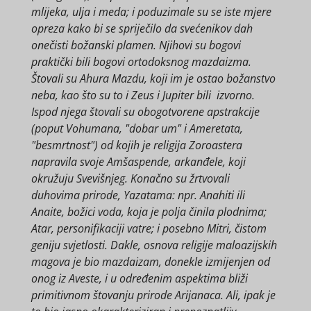
mlijeka, ulja i meda; i poduzimale su se iste mjere
opreza kako bi se spriječilo da svećenikov dah
onečisti božanski plamen. Njihovi su bogovi
praktički bili bogovi ortodoksnog mazdaizma.
Štovali su Ahura Mazdu, koji im je ostao božanstvo
neba, kao što su to i Zeus i Jupiter bili izvorno.
Ispod njega štovali su obogotvorene apstrakcije
(poput Vohumana, "dobar um" i Ameretata,
"besmrtnost") od kojih je religija Zoroastera
napravila svoje Amšaspende, arkanđele, koji
okružuju Svevišnjeg. Konačno su žrtvovali
duhovima prirode, Yazatama: npr. Anahiti ili
Anaite, božici voda, koja je polja činila plodnima;
Atar, personifikaciji vatre; i posebno Mitri, čistom
geniju svjetlosti. Dakle, osnova religije maloazijskih
magova je bio mazdaizam, donekle izmijenjen od
onog iz Aveste, i u određenim aspektima bliži
primitivnom štovanju prirode Arijanaca. Ali, ipak je