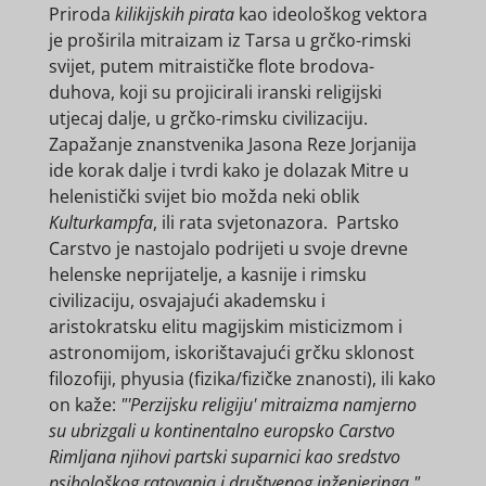
Priroda
kilikijskih pirata
kao ideološkog vektora
je proširila mitraizam iz Tarsa u grčko-rimski
svijet, putem mitraističke flote brodova-
duhova, koji su projicirali iranski religijski
utjecaj dalje, u grčko-rimsku civilizaciju.
Zapažanje znanstvenika Jasona Reze Jorjanija
ide korak dalje i tvrdi kako je dolazak Mitre u
helenistički svijet bio možda neki oblik
Kulturkampfa
, ili rata svjetonazora. Partsko
Carstvo je nastojalo podrijeti u svoje drevne
helenske neprijatelje, a kasnije i rimsku
civilizaciju, osvajajući akademsku i
aristokratsku elitu magijskim misticizmom i
astronomijom, iskorištavajući grčku sklonost
filozofiji, phyusia (fizika/fizičke znanosti), ili kako
on kaže:
"'Perzijsku religiju' mitraizma namjerno
su ubrizgali u kontinentalno europsko Carstvo
Rimljana njihovi partski suparnici kao sredstvo
psihološkog ratovanja i društvenog inženjeringa."