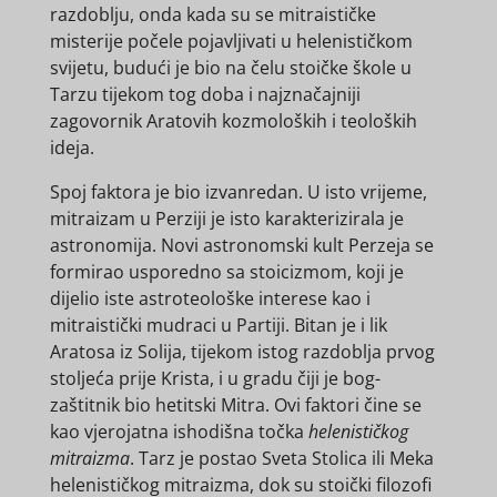
razdoblju, onda kada su se mitraističke
misterije počele pojavljivati u helenističkom
svijetu, budući je bio na čelu stoičke škole u
Tarzu tijekom tog doba i najznačajniji
zagovornik Aratovih kozmoloških i teoloških
ideja.
Spoj faktora je bio izvanredan. U isto vrijeme,
mitraizam u Perziji je isto karakterizirala je
astronomija. Novi astronomski kult Perzeja se
formirao usporedno sa stoicizmom, koji je
dijelio iste astroteološke interese kao i
mitraistički mudraci u Partiji. Bitan je i lik
Aratosa iz Solija, tijekom istog razdoblja prvog
stoljeća prije Krista, i u gradu čiji je bog-
zaštitnik bio hetitski Mitra. Ovi faktori čine se
kao vjerojatna ishodišna točka
helenističkog
mitraizma
. Tarz je postao Sveta Stolica ili Meka
helenističkog mitraizma, dok su stoički filozofi