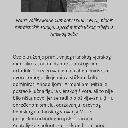
Franz-Valéry-Marie Cumont (1868.-1947.), pionir
mitraističkih studija, ispred mitraističkog reljefa iz
rimskog doba
Ovo okruženje primitivnijeg iranskog vjerskog
mentaliteta, neometano zoroastrijskim
ortodoksnim vjerovanjem na ahemenidskom
dvoru, omogućilo je mitraističkom kultu
dominirati Anadolijom i Armenijom. Mitra je
postao ključna figura vjerskog života, ali to nije
bilo ništa novo, jer se radilo o oživljavanju (ili, u
određenom smislu, održavanju) drevnog
hetitskog i mitanskog štovanja Mitre,
porijeklom od indoeuropskih naroda
Anatolijskog poluotoka, tijekom brončanog