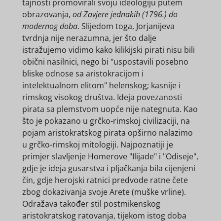
tajnosti promovirali svoju ideologiju putem
obrazovanja,
od Zavjere jednakih (1796.) do
modernog doba
. Slijedom toga, Jorjanijeva
tvrdnja nije nerazumna, jer što dalje
istražujemo vidimo kako kilikijski pirati nisu bili
obični nasilnici, nego bi "uspostavili posebno
bliske odnose sa aristokracijom i
intelektualnom elitom" helenskog; kasnije i
rimskog visokog društva. Ideja povezanosti
pirata sa plemstvom uopće nije nategnuta. Kao
što je pokazano u grčko-rimskoj civilizaciji, na
pojam aristokratskog pirata opširno nalazimo
u grčko-rimskoj mitologiji. Najpoznatiji je
primjer slavljenje Homerove "Ilijade" i "Odiseje",
gdje je ideja gusarstva i pljačkanja bila cijenjeni
čin, gdje herojski ratnici predvode ratne čete
zbog dokazivanja svoje Arete (muške vrline).
Odražava također stil postmikenskog
aristokratskog ratovanja, tijekom istog doba