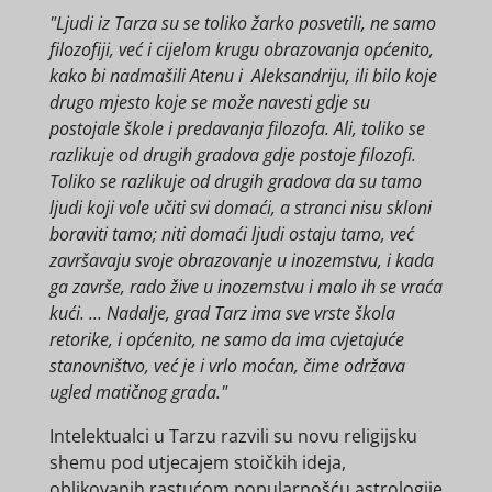
"Ljudi iz Tarza su se toliko žarko posvetili, ne samo
filozofiji, već i cijelom krugu obrazovanja općenito,
kako bi nadmašili Atenu i Aleksandriju, ili bilo koje
drugo mjesto koje se može navesti gdje su
postojale škole i predavanja filozofa. Ali, toliko se
razlikuje od drugih gradova gdje postoje filozofi.
Toliko se razlikuje od drugih gradova da su tamo
ljudi koji vole učiti svi domaći, a stranci nisu skloni
boraviti tamo; niti domaći ljudi ostaju tamo, već
završavaju svoje obrazovanje u inozemstvu, i kada
ga završe, rado žive u inozemstvu i malo ih se vraća
kući. ... Nadalje, grad Tarz ima sve vrste škola
retorike, i općenito, ne samo da ima cvjetajuće
stanovništvo, već je i vrlo moćan, čime održava
ugled matičnog grada."
Intelektualci u Tarzu razvili su novu religijsku
shemu pod utjecajem stoičkih ideja,
oblikovanih rastućom popularnošću astrologije