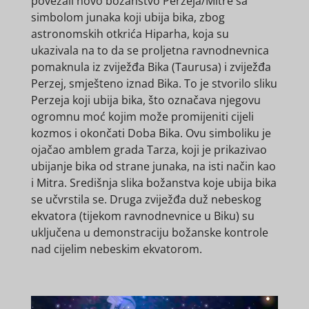
povezali novo božanstvo Perzeja/Mitre sa
simbolom junaka koji ubija bika, zbog
astronomskih otkrića Hiparha, koja su
ukazivala na to da se proljetna ravnodnevnica
pomaknula iz zviježđa Bika (Taurusa) i zviježđa
Perzej, smješteno iznad Bika. To je stvorilo sliku
Perzeja koji ubija bika, što označava njegovu
ogromnu moć kojim može promijeniti cijeli
kozmos i okončati Doba Bika. Ovu simboliku je
ojačao amblem grada Tarza, koji je prikazivao
ubijanje bika od strane junaka, na isti način kao
i Mitra. Središnja slika božanstva koje ubija bika
se učvrstila se. Druga zviježđa duž nebeskog
ekvatora (tijekom ravnodnevnice u Biku) su
uključena u demonstraciju božanske kontrole
nad cijelim nebeskim ekvatorom.