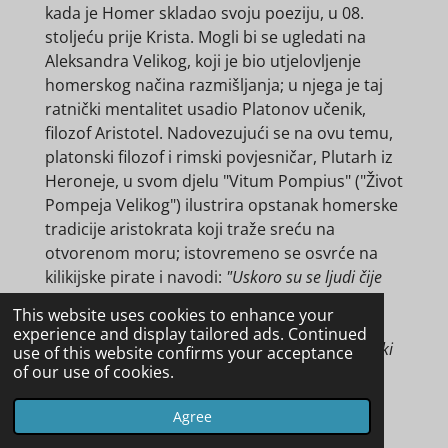
kada je Homer skladao svoju poeziju, u 08.
stoljeću prije Krista. Mogli bi se ugledati na
Aleksandra Velikog, koji je bio utjelovljenje
homerskog načina razmišljanja; u njega je taj
ratnički mentalitet usadio Platonov učenik,
filozof Aristotel. Nadovezujući se na ovu temu,
platonski filozof i rimski povjesničar, Plutarh iz
Heroneje, u svom djelu "Vitum Pompius" ("Život
Pompeja Velikog") ilustrira opstanak homerske
tradicije aristokrata koji traže sreću na
otvorenom moru; istovremeno se osvrće na
kilikijske pirate i navodi:
"Uskoro su se ljudi čije
im je bogatstvo davalo moć, oni čije je podrijetlo
This website uses cookies to enhance your
bilo slavno i oni koji su tvrdili kako imaju
experience and display tailored ads. Continued
superiornu inteligenciju, počeli upuštati u gusarski
use of this website confirms your acceptance
of our use of cookies.
zanat i dijeliti njihove pothvate."
Ideja o
aristokratskom piratu, koji je bio dobro
Agree
obrazovan u filozofiji, nije pretjerana. Jorjani
govori o kilikijskim piratima:
"Bili su poznati po