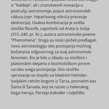
iz "Kaldeje", ali i znanstvenih inovacija u
području astronomije, poput astronomskih
ciklusa (npr. Hiparhovog otkrića precesije
ekvinocija). Ovakva kombinacija je vodila
stoičke filozofe, započevši od Arata iz Solija
(315.-240. pr. Kr.), autora astronomske poeme
"Phenomena". Stoga su stoici počeli predlagati
novu astroteologiju oko postojanja moćnog
božanstva odgovornog za ovaj astronomski
fenomen, što je bilo u skladu sa stoičkim i
platonskim idejama o kozmološkom prvom
uzroku svega postojanja. Ovo stoičko
vjerovanje se stopilo sa lokalnim hetitsko-
luvijskim ratnim bogom iz Tarza, poznatim kao
Šanta ili Šanada, koji se razvio u helenskog
boga-heroja, Perzeja (također i zviježđe).