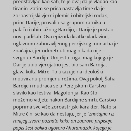
predstavljao kao šah, te je ovaj dalje vladao kao
tiranin. Zatim se priča nastavlja time da je
zoroastrijski vjerni plemić i obiteljski rođak,
princ Darije, provalio sa grupom ratnika u
palaču i ubio lažnog Bardiju, i Darije je postao
novi padišah. Ova epizoda kratke vladavine,
uglavnom zaboravljenog perzijskog monarha je
značajna, jer odmetnuti mag nikada nije
svrgnuo Bardiju. Umjesto toga, mag kojega je
Darije ubio vjerojatno jest bio sam Bardija,
glava kulta Mitre. To ukazuje na ideološki
motiviranu promjenu režima. Ovaj pokolj Šaha
Bardije i mudraca se u Perzijskom Carstvu
slavilo kao festival Magofonija. Kao što
možemo vidjeti: nakon Bardijine smrti, Carstvo
poprima sve više zoroastrijski karakter. Natpisi
Mitre čini se kao da nestaju, jer je
"značajno i iz
ranijeg izvora poznato kako on zapravo pripisuje
popis šest oblika ugovora Ahuramazdi, kojega je