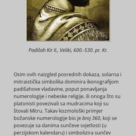
Padišah Kir II., Veliki, 600.-530. pr. Kr.
Osim ovih naizgled posrednih dokaza, solarna i
mitraistička simbolika dominira ikonografijom
padišahove vladavine, poput ponavljanja
numerologije i nebeske religije, ili onoga što su
platonisti povezivali sa mudracima koji su
štovali Mitru. Takav kozmološki primjer
božanske numerologije bio je
broj 360
, koji se
povezuje sa danima sunčeve svjetlosti (u
perzijskom kalendaru) i simbolizira sunčev