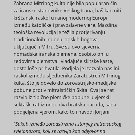
Zabrana Mitrinog kulta nije bila popularan čin
za iranske stanovnike Velikog Irana, baš kao niti
kršćanski raskol u ranoj modernoj Europi
između katoličke i pravoslavne vjere. Mazdina
teološka revolucija je težila protjerivanju
tradicionalnih indoeuropskih bogova,
uključujući i Mitru. Sve su ovo sjeverna
nomadska iranska plemena, osobito oni u
redovima plemstva i vladajuće skitske kaste,
dosta loše prihvatila. Podjela je izazvala nasilni
raskol između sljedbenika Zaratustre i Mitrinog
kulta, što je dovelo do zoroastrijsko-medijske
pobune protiv mitraističkih Skita. Ovaj se rat
razvio iz tipične plemićke pobune u vjerski i
sektaški rat između dva bratska naroda, sada
podijeljena vjerom, kako to i navodi Jorjani:
"Sukob između zoroastrizma i starijeg mitraističkog
svjetonazora, koji se razvija kao odgovor na