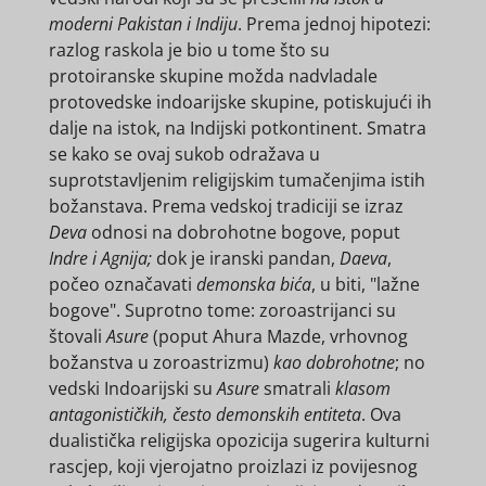
moderni Pakistan i Indiju
. Prema jednoj hipotezi:
razlog raskola je bio u tome što su
protoiranske skupine možda nadvladale
protovedske indoarijske skupine, potiskujući ih
dalje na istok, na Indijski potkontinent. Smatra
se kako se ovaj sukob odražava u
suprotstavljenim religijskim tumačenjima istih
božanstava. Prema vedskoj tradiciji se izraz
Deva
odnosi na dobrohotne bogove, poput
Indre i Agnija;
dok je iranski pandan,
Daeva
,
počeo označavati
demonska bića
, u biti, "lažne
bogove". Suprotno tome: zoroastrijanci su
štovali
Asure
(poput Ahura Mazde, vrhovnog
božanstva u zoroastrizmu)
kao dobrohotne
; no
vedski Indoarijski su
Asure
smatrali
klasom
antagonističkih, često demonskih entiteta
. Ova
dualistička religijska opozicija sugerira kulturni
rascjep, koji vjerojatno proizlazi iz povijesnog