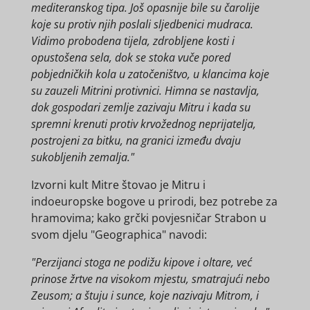
mediteranskog tipa. Još opasnije bile su čarolije
koje su protiv njih poslali sljedbenici mudraca.
Vidimo probodena tijela, zdrobljene kosti i
opustošena sela, dok se stoka vuče pored
pobjedničkih kola u zatočeništvo, u klancima koje
su zauzeli Mitrini protivnici. Himna se nastavlja,
dok gospodari zemlje zazivaju Mitru i kada su
spremni krenuti protiv krvožednog neprijatelja,
postrojeni za bitku, na granici između dvaju
sukobljenih zemalja."
Izvorni kult Mitre štovao je Mitru i
indoeuropske bogove u prirodi, bez potrebe za
hramovima; kako grčki povjesničar Strabon u
svom djelu "Geographica" navodi:
"Perzijanci stoga ne podižu kipove i oltare, već
prinose žrtve na visokom mjestu, smatrajući nebo
Zeusom; a štuju i sunce, koje nazivaju Mitrom, i