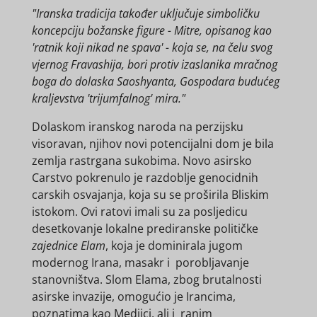
"Iranska tradicija također uključuje simboličku
koncepciju božanske figure - Mitre, opisanog kao
'ratnik koji nikad ne spava' - koja se, na čelu svog
vjernog Fravashija, bori protiv izaslanika mračnog
boga do dolaska Saoshyanta, Gospodara budućeg
kraljevstva 'trijumfalnog' mira."
Dolaskom iranskog naroda na perzijsku
visoravan, njihov novi potencijalni dom je bila
zemlja rastrgana sukobima. Novo asirsko
Carstvo pokrenulo je razdoblje genocidnih
carskih osvajanja, koja su se proširila Bliskim
istokom. Ovi ratovi imali su za posljedicu
desetkovanje lokalne prediranske političke
zajednice Elam
, koja je dominirala jugom
modernog Irana, masakr i porobljavanje
stanovništva. Slom Elama, zbog brutalnosti
asirske invazije, omogućio je Irancima,
poznatima kao Medijci, ali i ranim