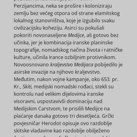
Perzijancima, neka se prošire i koloniziraju
zemlju bez većeg otpora od strane elamitskog
lokalnog stanovništva, koje je izgubilo svaku
civilizacijsku koheziju. Asirci su pokušali
pokoriti novonaseljene
Medijce
, ali gotovo bez
učinka, jer je kombinacija iranske planinske
topografije, nomadskog načina života i ratničke
kulture, učinila Irance ozbiljnim protivnikom.
Novoosnovano
kraljevstvo Medijaca
pobijedilo je
asirske invazije na njihovo kraljevstvo.
Međutim, nakon vojne kampanje, oko 653. pr.
Kr.,
Skiti,
medijski nomadski rođaci, stekli su
kontrolu nad velikim dijelovima iranske
visoravni, uspostavivši dominaciju nad
Medijskim Carstvom, te prisilili Medijce na
plaćanje danaka gotovo tri desetljeća. Grčki
povjesničar Herodot opisuje ovo razdoblje
skitske vladavine kao razdoblje obilježeno