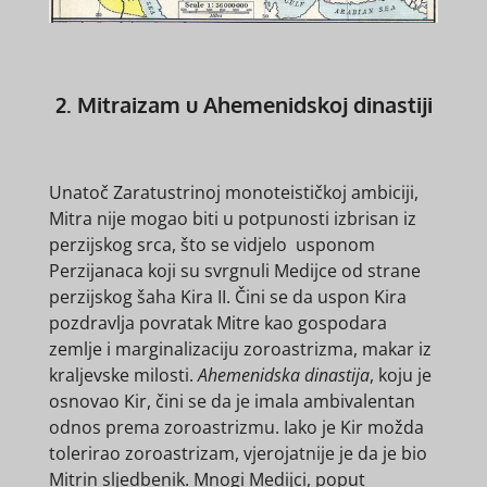
2. Mitraizam u Ahemenidskoj dinastiji
Unatoč Zaratustrinoj monoteističkoj ambiciji,
Mitra nije mogao biti u potpunosti izbrisan iz
perzijskog srca, što se vidjelo usponom
Perzijanaca koji su svrgnuli Medijce od strane
perzijskog šaha Kira II. Čini se da uspon Kira
pozdravlja povratak Mitre kao gospodara
zemlje i marginalizaciju zoroastrizma, makar iz
kraljevske milosti.
Ahemenidska dinastija
, koju je
osnovao Kir, čini se da je imala ambivalentan
odnos prema zoroastrizmu. Iako je Kir možda
tolerirao zoroastrizam, vjerojatnije je da je bio
Mitrin sljedbenik. Mnogi Medijci, poput