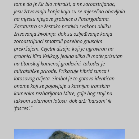
tome da je Kir bio mitraist, a ne zoroastrijanac,
jesu žrtvovanja konja koja su se mjesečno obavljala
na mjestu njegove grobnice u Pasargadama.
Zaratustra se žestoko protivio svakom obliku
žrtvovanja životinja, dok su ozljeđivanje konja
zoroastrijanci smatrali posebno gnusnim
prekršajem. Cvjetni dizajn, koji je ugraviran na
grobnici Kira Velikog, jedina slika ili motiv prisutan
na titanskoj kamenoj građevini, također je
mitraističke prirode. Prikazuje hibrid sunca i
lotosovog cvijeta. Simbol je to gotovo identičan
onome koji se pojavljuje u kasnijim iranskim
kamenim rezbarijama Mitre, gdje bog stoji na
takvom solarnom lotosu, dok drži 'barsom' ili
'fasces'."