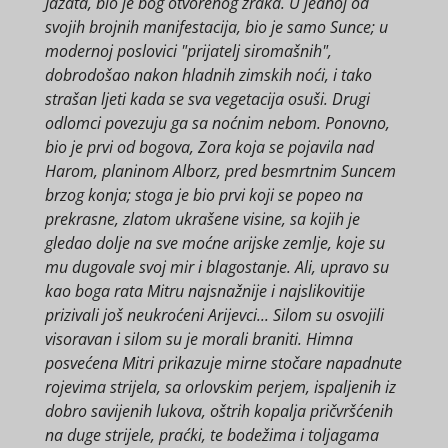
Jazata, bio je bog otvorenog zraka. U jednoj od
svojih brojnih manifestacija, bio je samo Sunce; u
modernoj poslovici "prijatelj siromašnih",
dobrodošao nakon hladnih zimskih noći, i tako
strašan ljeti kada se sva vegetacija osuši. Drugi
odlomci povezuju ga sa noćnim nebom. Ponovno,
bio je prvi od bogova, Zora koja se pojavila nad
Harom, planinom Alborz, pred besmrtnim Suncem
brzog konja; stoga je bio prvi koji se popeo na
prekrasne, zlatom ukrašene visine, sa kojih je
gledao dolje na sve moćne arijske zemlje, koje su
mu dugovale svoj mir i blagostanje. Ali, upravo su
kao boga rata Mitru najsnažnije i najslikovitije
prizivali još neukroćeni Arijevci... Silom su osvojili
visoravan i silom su je morali braniti. Himna
posvećena Mitri prikazuje mirne stočare napadnute
rojevima strijela, sa orlovskim perjem, ispaljenih iz
dobro savijenih lukova, oštrih kopalja pričvršćenih
na duge strijele, praćki, te bodežima i toljagama