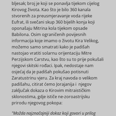
bljesak; broj je koji se ponavlja tijekom cijelog
Kirovog života. Kao što je bilo 360 ​​kanala
stvorenih za preusmjeravanje voda rijeke
Eufrat, ili svečani skup 360 bijelih konja koji
oponašaju Mitrina kola tijekom opsade
Babilona. Osim ograničenih povijesnih
informacija koje imamo o životu Kira Velikog,
možemo samo smatrati kako je padišah
nastojao vratiti solarnu orijentaciju Mitre
Perzijskom Carstvu, kao što su to prije pokušali
njegovi skitski rođaci. Ipak, nedostaje nam
osjećaj da je padišah pokušao potisnuti
Zaratustrinu vjeru. Za kraj navoda o velikom
padišahu, citirat ćemo Jorajanija i njegov
zaključak dokaza o Kirovim mitraističkim
sklonostima, gdje ističe ne-zoroastrijsku
prirodu njegovog pokopa:
"Možda najznačajniji dokaz koji govori u prilog