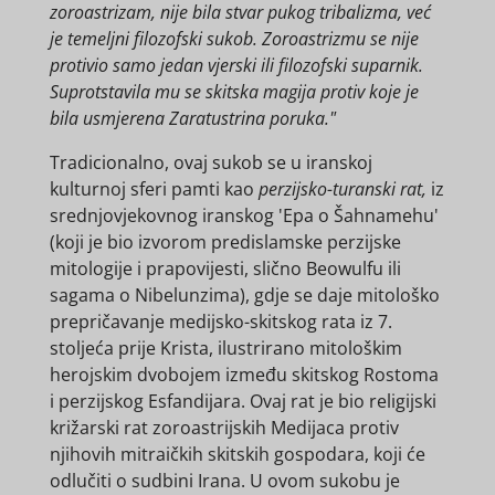
zoroastrizam, nije bila stvar pukog tribalizma, već
je temeljni filozofski sukob. Zoroastrizmu se nije
protivio samo jedan vjerski ili filozofski suparnik.
Suprotstavila mu se skitska magija protiv koje je
bila usmjerena Zaratustrina poruka."
Tradicionalno, ovaj sukob se u iranskoj
kulturnoj sferi pamti kao
perzijsko-turanski rat,
iz
srednjovjekovnog iranskog 'Epa o Šahnamehu'
(koji je bio izvorom predislamske perzijske
mitologije i prapovijesti, slično Beowulfu ili
sagama o Nibelunzima), gdje se daje mitološko
prepričavanje medijsko-skitskog rata iz 7.
stoljeća prije Krista, ilustrirano mitološkim
herojskim dvobojem između skitskog Rostoma
i perzijskog Esfandijara. Ovaj rat je bio religijski
križarski rat zoroastrijskih Medijaca protiv
njihovih mitraičkih skitskih gospodara, koji će
odlučiti o sudbini Irana. U ovom sukobu je