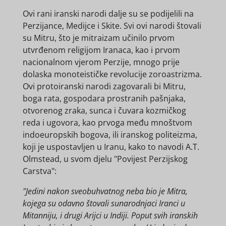
Ovi rani iranski narodi dalje su se podijelili na
Perzijance, Medijce i Skite. Svi ovi narodi štovali
su Mitru, što je mitraizam učinilo prvom
utvrđenom religijom Iranaca, kao i prvom
nacionalnom vjerom Perzije, mnogo prije
dolaska monoteističke revolucije zoroastrizma.
Ovi protoiranski narodi zagovarali bi Mitru,
boga rata, gospodara prostranih pašnjaka,
otvorenog zraka, sunca i čuvara kozmičkog
reda i ugovora, kao prvoga među mnoštvom
indoeuropskih bogova, ili iranskog politeizma,
koji je uspostavljen u Iranu, kako to navodi A.T.
Olmstead, u svom djelu "Povijest Perzijskog
Carstva":
"Jedini nakon sveobuhvatnog neba bio je Mitra,
kojega su odavno štovali sunarodnjaci Iranci u
Mitanniju, i drugi Arijci u Indiji. Poput svih iranskih