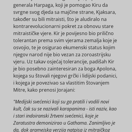
generala Harpaga, koji je pomogao Kiru da
svrgne svog djeda sa majčine strane, Kjaksara,
također su bili mitraisti, što je aludiralo na
kontrarevolucionarni pokret za obnovu stare
mitraističke vjere. Kir je povijesno bio prilično
tolerantan prema svim vjerama zemalja koje je
osvojio, te je osigurao ekumenski status kojim
njegov narod nije bio vezan za zoroastrijsku
vjeru. Uz takav osjećaj tolerancije, padišah Kir
je bio posebno zainteresiran za boga Apolona,
kojega su štovali njegovi grčki i lidijski podanici,
i kojega je povezivao sa vlastitim štovanjem
Mitre, kako prenosi Jorajani:
"Medijski svećenici koji su ga pratili i vodili novi
kult, čak su se nazivali karapanima - isti naziv, kao
i stari indoiranski žrtveni svećenici, koje je
Zaratustra demonizirao u Gathama. Zanimljivo je
da, dok aramejska verzija natpisa iz mitraičkog