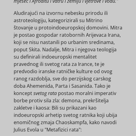
mjesec i Afroditu i vatru i zemlju i vjetrove i vodu."
Aludirajući na izvornu nebesku prirodu ili
astroteologiju, kategorizirali su Mitrino
štovanje u protoindoeuropskoj domovini. Mitra
je postao gospodar ratobornih Arijevaca Irana,
koji se nisu nastanili po urbanim sredinama,
poput Skita. Nadalje, Mitra i njegova teologija
su definirali indoeuropski mentalitet
pravednog ili svetog rata za Irance, te je
predvodio iranske ratničke kulture od ovog
ranog razdoblja, sve do perzijskog carskog
doba Ahemenida, Parta i Sasanida. Tako je
koncept
svetog rata
postao moralni imperativ
borbe protiv sila zla: demona, prekršitelja
zakletve i kaosa: Bili su prikazani kao
indoeuropski arhetip svetog ratnika koji ubija
enomičnog zmaja Chaoskampfa, kako navodi
Julius Evola u "Metafizici rata":