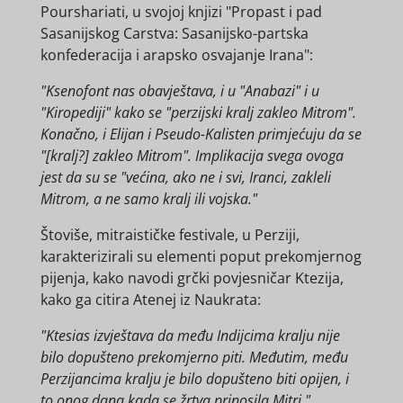
Pourshariati, u svojoj knjizi "Propast i pad
Sasanijskog Carstva: Sasanijsko-partska
konfederacija i arapsko osvajanje Irana":
"Ksenofont nas obavještava, i u "Anabazi" i u
"Kiropediji" kako se "perzijski kralj zakleo Mitrom".
Konačno, i Elijan i Pseudo-Kalisten primjećuju da se
"[kralj?] zakleo Mitrom". Implikacija svega ovoga
jest da su se "većina, ako ne i svi, Iranci, zakleli
Mitrom, a ne samo kralj ili vojska."
Štoviše, mitraističke festivale, u Perziji,
karakterizirali su elementi poput prekomjernog
pijenja, kako navodi grčki povjesničar Ktezija,
kako ga citira Atenej iz Naukrata:
"Ktesias izvještava da među Indijcima kralju nije
bilo dopušteno prekomjerno piti. Međutim, među
Perzijancima kralju je bilo dopušteno biti opijen, i
to onog dana kada se žrtva prinosila Mitri."