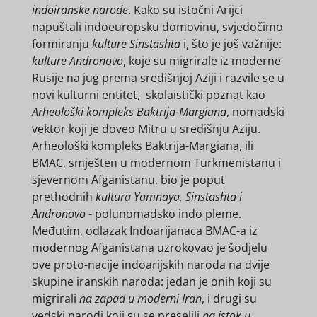
indoiranske narode
. Kako su istočni Arijci
napuštali indoeuropsku domovinu, svjedočimo
formiranju
kulture Sinstashta
i, što je još važnije:
kulture Andronovo
, koje su migrirale iz moderne
Rusije na jug prema središnjoj Aziji i razvile se u
novi kulturni entitet, skolaistički poznat kao
Arheološki kompleks Baktrija-Margiana
, nomadski
vektor koji je doveo Mitru u središnju Aziju.
Arheološki kompleks Baktrija-Margiana, ili
BMAC, smješten u modernom Turkmenistanu i
sjevernom Afganistanu, bio je poput
prethodnih
kultura Yamnaya, Sinstashta i
Andronovo
- polunomadsko indo pleme.
Međutim, odlazak Indoarijanaca BMAC-a iz
modernog Afganistana uzrokovao je šodjelu
ove proto-nacije indoarijskih naroda na dvije
skupine iranskih naroda: jedan je onih koji su
migrirali
na zapad u moderni Iran
, i drugi su
vedski narodi koji su se preselili
na istok u