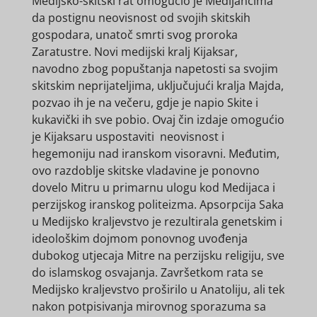
Medijsko-skitski rat omogućio je Medijancima
da postignu neovisnost od svojih skitskih
gospodara, unatoč smrti svog proroka
Zaratustre. Novi medijski kralj Kijaksar,
navodno zbog popuštanja napetosti sa svojim
skitskim neprijateljima, uključujući kralja Majda,
pozvao ih je na večeru, gdje je napio Skite i
kukavički ih sve pobio. Ovaj čin izdaje omogućio
je Kijaksaru uspostaviti neovisnost i
hegemoniju nad iranskom visoravni. Međutim,
ovo razdoblje skitske vladavine je ponovno
dovelo Mitru u primarnu ulogu kod Medijaca i
perzijskog iranskog politeizma. Apsorpcija Saka
u Medijsko kraljevstvo je rezultirala genetskim i
ideološkim dojmom ponovnog uvođenja
dubokog utjecaja Mitre na perzijsku religiju, sve
do islamskog osvajanja. Završetkom rata se
Medijsko kraljevstvo proširilo u Anatoliju, ali tek
nakon potpisivanja mirovnog sporazuma sa