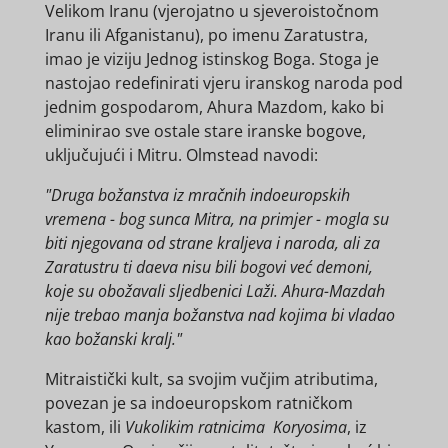
Velikom Iranu (vjerojatno u sjeveroistočnom
Iranu ili Afganistanu), po imenu Zaratustra,
imao je viziju Jednog istinskog Boga. Stoga je
nastojao redefinirati vjeru iranskog naroda pod
jednim gospodarom, Ahura Mazdom, kako bi
eliminirao sve ostale stare iranske bogove,
uključujući i Mitru. Olmstead navodi:
"Druga božanstva iz mračnih indoeuropskih
vremena - bog sunca Mitra, na primjer - mogla su
biti njegovana od strane kraljeva i naroda, ali za
Zaratustru ti daeva nisu bili bogovi već demoni,
koje su obožavali sljedbenici Laži. Ahura-Mazdah
nije trebao manja božanstva nad kojima bi vladao
kao božanski kralj."
Mitraistički kult, sa svojim vučjim atributima,
povezan je sa indoeuropskom ratničkom
kastom, ili
Vukolikim ratnicima Koryosima
, iz