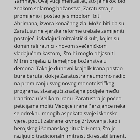
Yamnaye. Ovaj vučji mentalitet, što je nekoć bio
znakom solarnog božanstva, Zaratustra je
promijenio i postao je simbolom biti
Ahrimana, izvora konačnog zla. Može biti da su
Zaratustrine vjerske reforme trebale zamijeniti
postojeći i vladajući mitraistički kult, kojim su
dominirali ratnici - novom svećeničkom
vladajućom kastom, što bi moglo objasniti
Mitrin prijelaz iz temeljnog božanstva u
demona. Tako je duhovni krajolik Irana postao
bure baruta, dok je Zaratustra neumorno radio
na promicanju svog novog monoteističkog
programa, stvarajući značajne podjele među
Irancima u Velikom Iranu. Zaratustra je počeo
peticijama moliti Medijce i rane Perzijance neka
se odreknu mnogih aspekata svoje iskonske
vjere, poput zabrane krvnog žrtvovanja, kao i
herojskog i šamanskog rituala Homa, što je
razljutilo tradicionalni mitraistički establišment.