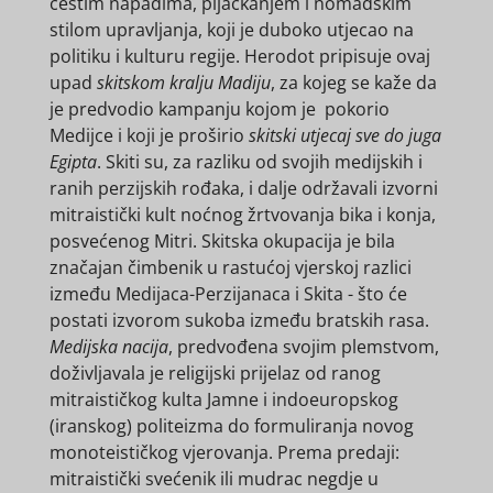
čestim napadima, pljačkanjem i nomadskim
stilom upravljanja, koji je duboko utjecao na
politiku i kulturu regije. Herodot pripisuje ovaj
upad
skitskom kralju Madiju
, za kojeg se kaže da
je predvodio kampanju kojom je pokorio
Medijce i koji je proširio
skitski utjecaj sve do juga
Egipta
. Skiti su, za razliku od svojih medijskih i
ranih perzijskih rođaka, i dalje održavali izvorni
mitraistički kult noćnog žrtvovanja bika i konja,
posvećenog Mitri. Skitska okupacija je bila
značajan čimbenik u rastućoj vjerskoj razlici
između Medijaca-Perzijanaca i Skita - što će
postati izvorom sukoba između bratskih rasa.
Medijska nacija
, predvođena svojim plemstvom,
doživljavala je religijski prijelaz od ranog
mitraističkog kulta Jamne i indoeuropskog
(iranskog) politeizma do formuliranja novog
monoteističkog vjerovanja. Prema predaji:
mitraistički svećenik ili mudrac negdje u