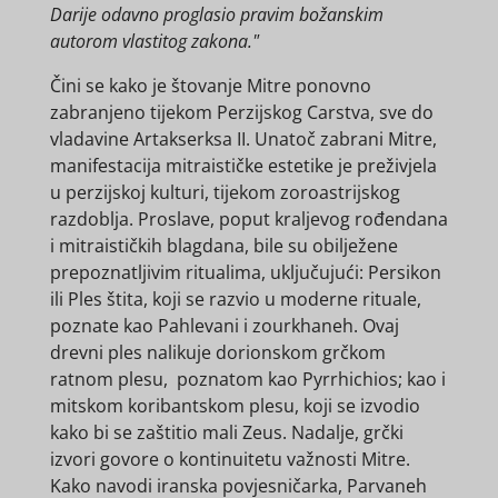
Darije odavno proglasio pravim božanskim
autorom vlastitog zakona."
Čini se kako je štovanje Mitre ponovno
zabranjeno tijekom Perzijskog Carstva, sve do
vladavine Artakserksa II. Unatoč zabrani Mitre,
manifestacija mitraističke estetike je preživjela
u perzijskoj kulturi, tijekom zoroastrijskog
razdoblja. Proslave, poput kraljevog rođendana
i mitraističkih blagdana, bile su obilježene
prepoznatljivim ritualima, uključujući: Persikon
ili Ples štita, koji se razvio u moderne rituale,
poznate kao Pahlevani i zourkhaneh. Ovaj
drevni ples nalikuje dorionskom grčkom
ratnom plesu, poznatom kao Pyrrhichios; kao i
mitskom koribantskom plesu, koji se izvodio
kako bi se zaštitio mali Zeus. Nadalje, grčki
izvori govore o kontinuitetu važnosti Mitre.
Kako navodi iranska povjesničarka, Parvaneh