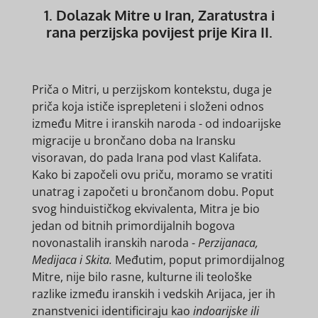
1. Dolazak Mitre u Iran, Zaratustra i
rana perzijska povijest prije Kira II.
Priča o Mitri, u perzijskom kontekstu, duga je
priča koja ističe isprepleteni i složeni odnos
između Mitre i iranskih naroda - od indoarijske
migracije u brončano doba na Iransku
visoravan, do pada Irana pod vlast Kalifata.
Kako bi započeli ovu priču, moramo se vratiti
unatrag i započeti u brončanom dobu. Poput
svog hinduističkog ekvivalenta, Mitra je bio
jedan od bitnih primordijalnih bogova
novonastalih iranskih naroda -
Perzijanaca,
Medijaca i Skita.
Međutim, poput primordijalnog
Mitre, nije bilo rasne, kulturne ili teološke
razlike između iranskih i vedskih Arijaca, jer ih
znanstvenici identificiraju kao
indoarijske ili