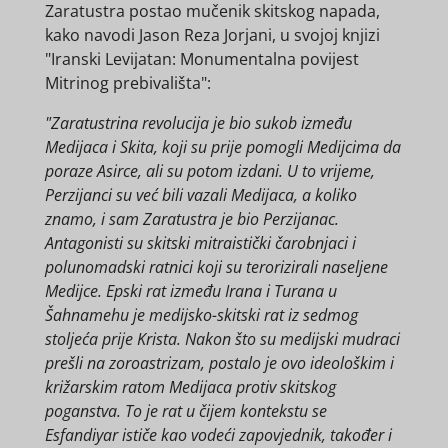
Zaratustra postao mučenik skitskog napada,
kako navodi Jason Reza Jorjani, u svojoj knjizi
"Iranski Levijatan: Monumentalna povijest
Mitrinog prebivališta":
"Zaratustrina revolucija je bio sukob između
Medijaca i Skita, koji su prije pomogli Medijcima da
poraze Asirce, ali su potom izdani. U to vrijeme,
Perzijanci su već bili vazali Medijaca, a koliko
znamo, i sam Zaratustra je bio Perzijanac.
Antagonisti su skitski mitraistički čarobnjaci i
polunomadski ratnici koji su terorizirali naseljene
Medijce. Epski rat između Irana i Turana u
Šahnamehu je medijsko-skitski rat iz sedmog
stoljeća prije Krista. Nakon što su medijski mudraci
prešli na zoroastrizam, postalo je ovo ideološkim i
križarskim ratom Medijaca protiv skitskog
poganstva. To je rat u čijem kontekstu se
Esfandiyar ističe kao vodeći zapovjednik, također i