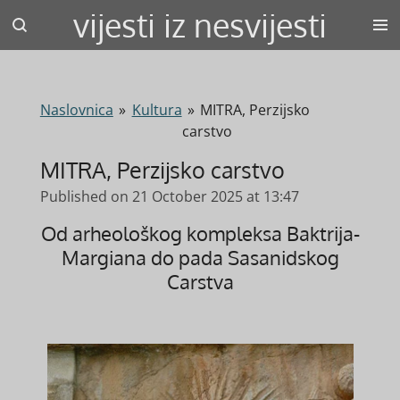
vijesti iz nesvijesti
Skip
to
main
content
Naslovnica
»
Kultura
»
MITRA, Perzijsko
carstvo
MITRA, Perzijsko carstvo
Published on 21 October 2025 at 13:47
Od arheološkog kompleksa Baktrija-
Margiana do pada Sasanidskog
Carstva