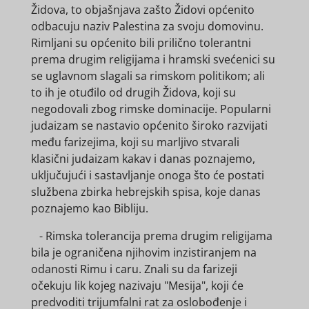
Židova, to objašnjava zašto Židovi općenito
odbacuju naziv Palestina za svoju domovinu.
Rimljani su općenito bili prilično tolerantni
prema drugim religijama i hramski svećenici su
se uglavnom slagali sa rimskom politikom; ali
to ih je otuđilo od drugih Židova, koji su
negodovali zbog rimske dominacije. Popularni
judaizam se nastavio općenito široko razvijati
među farizejima, koji su marljivo stvarali
klasični judaizam kakav i danas poznajemo,
uključujući i sastavljanje onoga što će postati
službena zbirka hebrejskih spisa, koje danas
poznajemo kao Bibliju.
- Rimska tolerancija prema drugim religijama
bila je ograničena njihovim inzistiranjem na
odanosti Rimu i caru. Znali su da farizeji
očekuju lik kojeg nazivaju "Mesija", koji će
predvoditi trijumfalni rat za oslobođenje i