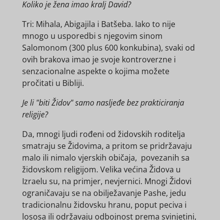
Koliko je žena imao kralj David?
Tri: Mihala, Abigajila i Batšeba. Iako to nije
mnogo u usporedbi s njegovim sinom
Salomonom (300 plus 600 konkubina), svaki od
ovih brakova imao je svoje kontroverzne i
senzacionalne aspekte o kojima možete
pročitati u Bibliji.
Je li "biti Židov" samo nasljeđe bez prakticiranja
religije?
Da, mnogi ljudi rođeni od židovskih roditelja
smatraju se Židovima, a pritom se pridržavaju
malo ili nimalo vjerskih običaja, povezanih sa
židovskom religijom. Velika većina Židova u
Izraelu su, na primjer, nevjernici. Mnogi Židovi
ograničavaju se na obilježavanje Pashe, jedu
tradicionalnu židovsku hranu, poput peciva i
lososa ili održavaju odbojnost prema svinjetini,