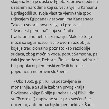
skupina koja je izašla iz Egipta zapravo ujedinila
s raznim narodima koji su već živjeli u Kanaanu
i, prilagodili su svoja vlastita vjerovanja (pod
utjecajem Egipćana) vjerovanjima Kanaanaca.
Tako su stvorili novu religiju i proizveli
"dvanaest plemena", koja su činila
tradicionalnu hebrejsku naciju. Malo se toga
može sa sigurnošću reći o ovom razdoblju,
koje je tradicionalno poznato kao razdoblje
sudaca, zbog moćnih vođa, poput Samsona, pa
čak i jedne žene, Debore. Čini se da su ovi "suci"
bili popularni plemenski vođe ili herojski
pojedinci, a ne pravni službenici.
- Oko 1050. g. pr. Kr. uspostavljena je
monarhija, a Šaul je izabran prvog kralja.
Povijesne knjige Biblije (u hebrejskoj Bibliji dio
su "Proroka") napisane su iz pro-svećeničke,
općenito, anti-monarhijske perspektive. Šaul je