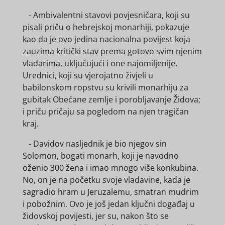
- Ambivalentni stavovi povjesničara, koji su
pisali priču o hebrejskoj monarhiji, pokazuje
kao da je ovo jedina nacionalna povijest koja
zauzima kritički stav prema gotovo svim njenim
vladarima, uključujući i one najomiljenije.
Urednici, koji su vjerojatno živjeli u
babilonskom ropstvu su krivili monarhiju za
gubitak Obećane zemlje i porobljavanje Židova;
i priču pričaju sa pogledom na njen tragičan
kraj.
- Davidov nasljednik je bio njegov sin
Solomon, bogati monarh, koji je navodno
oženio 300 žena i imao mnogo više konkubina.
No, on je na početku svoje vladavine, kada je
sagradio hram u Jeruzalemu, smatran mudrim
i pobožnim. Ovo je još jedan ključni događaj u
židovskoj povijesti, jer su, nakon što se