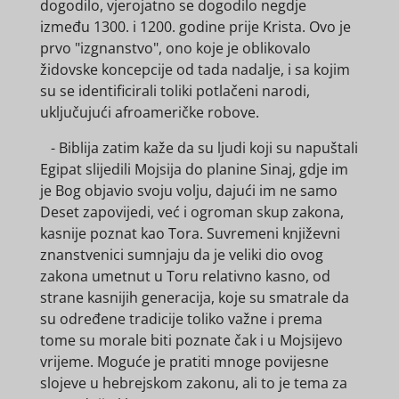
dogodilo, vjerojatno se dogodilo negdje
između 1300. i 1200. godine prije Krista. Ovo je
prvo "izgnanstvo", ono koje je oblikovalo
židovske koncepcije od tada nadalje, i sa kojim
su se identificirali toliki potlačeni narodi,
uključujući afroameričke robove.
- Biblija zatim kaže da su ljudi koji su napuštali
Egipat slijedili Mojsija do planine Sinaj, gdje im
je Bog objavio svoju volju, dajući im ne samo
Deset zapovijedi, već i ogroman skup zakona,
kasnije poznat kao Tora. Suvremeni književni
znanstvenici sumnjaju da je veliki dio ovog
zakona umetnut u Toru relativno kasno, od
strane kasnijih generacija, koje su smatrale da
su određene tradicije toliko važne i prema
tome su morale biti poznate čak i u Mojsijevo
vrijeme. Moguće je pratiti mnoge povijesne
slojeve u hebrejskom zakonu, ali to je tema za