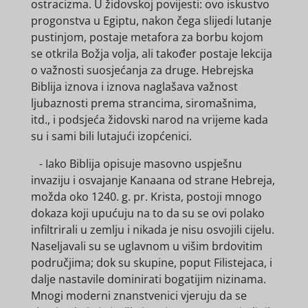
ostracizma. U židovskoj povijesti: ovo iskustvo
progonstva u Egiptu, nakon čega slijedi lutanje
pustinjom, postaje metafora za borbu kojom
se otkrila Božja volja, ali također postaje lekcija
o važnosti suosjećanja za druge. Hebrejska
Biblija iznova i iznova naglašava važnost
ljubaznosti prema strancima, siromašnima,
itd., i podsjeća židovski narod na vrijeme kada
su i sami bili lutajući izopćenici.
- Iako Biblija opisuje masovno uspješnu
invaziju i osvajanje Kanaana od strane Hebreja,
možda oko 1240. g. pr. Krista, postoji mnogo
dokaza koji upućuju na to da su se ovi polako
infiltrirali u zemlju i nikada je nisu osvojili cijelu.
Naseljavali su se uglavnom u višim brdovitim
područjima; dok su skupine, poput Filistejaca, i
dalje nastavile dominirati bogatijim nizinama.
Mnogi moderni znanstvenici vjeruju da se