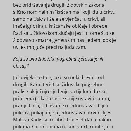
bez pridržavanja drugih židovskih zakona,
slično nominalnim "kršćanima" koji idu u crkvu
samo na Uskrs i žele se vjenčati u crkvi, ali
inače ignoriraju kršćanske običaje i obrede.
Razlika u židovskom slučaju jest u tome što se
židovstvo smatra genetskim naslijeđem, dok je
uvijek moguće preći na judaizam.
Koja su bila židovska pogrebna vjerovanja ili
običaji?
Još uvijek postoje, iako su neki drevniji od
drugih. Karakteristike židovske pogrebne
prakse uključuju sjedenje sa tijelom dok se
priprema (nikada se ne smije ostaviti samo),
pranje tijela, odijevanje u jednostavan bijeli
pokrov, pokapanje u jednostavan drveni lijes.
Molitva Kadiš se recitira trideset dana nakon
pokopa. Godinu dana nakon smrti roditelja ili