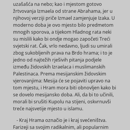
uzašašća na nebo; kao i mjestom gotovo
žrtvovanja Izmaela od strane Abrahama, jer u
njihovoj verziji priče Izmael zamjenjuje Izaka. U
moderno doba je ovo mjesto bilo predmetom
mnogih sporova, a tijekom Hladnog rata neki
su mislili kako bi ondje mogao započeti Treći
svjetski rat. Čak, vrlo nedavno, ljudi su umirali
zbog sukobljenih prava na Brdo hrama; i to je
jedno od najtežih rješivih pitanja podjele
između židovskih Izraelaca i muslimanskih
Palestinaca. Prema mesijanskim židovskim
vjerovanjima: Mesija će se pojaviti upravo na
tom mjestu, i Hram mora biti obnovljen kako bi
se dovelo mesijansko doba. Ali, da bi to učinili,
morali bi srušiti Kupolu na stijeni, oskvrnuvši
treće najsvetije mjesto u islamu.
- Kraj Hrama označio je i kraj svećeništva.
Farizeji sa svojim radikalnim, ali popularnim