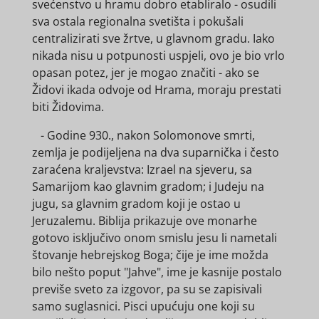
svećenstvo u hramu dobro etabliralo - osudili
sva ostala regionalna svetišta i pokušali
centralizirati sve žrtve, u glavnom gradu. Iako
nikada nisu u potpunosti uspjeli, ovo je bio vrlo
opasan potez, jer je mogao značiti - ako se
Židovi ikada odvoje od Hrama, moraju prestati
biti Židovima.
- Godine 930., nakon Solomonove smrti,
zemlja je podijeljena na dva suparnička i često
zaraćena kraljevstva: Izrael na sjeveru, sa
Samarijom kao glavnim gradom; i Judeju na
jugu, sa glavnim gradom koji je ostao u
Jeruzalemu. Biblija prikazuje ove monarhe
gotovo isključivo onom smislu jesu li nametali
štovanje hebrejskog Boga; čije je ime možda
bilo nešto poput "Jahve", ​​ime je kasnije postalo
previše sveto za izgovor, pa su se zapisivali
samo suglasnici. Pisci upućuju one koji su