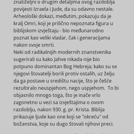
znatiželjni o drugim detaljima ovog razdoblja
povijesti Izraela i Jude, da su odavno nestale.
Arheološki dokazi, međutim, pokazuju da je
kralj Omri, koji je prilično nepoznata figura u
biblijskom izvještaju - bio međunarodno
poznat kao veliki vladar, čak i generacijama
nakon svoje smrti.
Neki od radikalnijih modernih znanstvenika
sugerirali su kako Jahve nikada nije bio
potpuno dominantan Bog Hebreja; kako su se
njegovi štovatelji borili protiv ostalih, uz želju
da ga postave u središtu nacije, što je češće
rezultiralo neuspjehom, nego uspjehom. To bi
objasnilo mnogo toga, što je inače vrlo
zagonetno u vezi sa izvještajima o ovom
razdoblju, nakon 930. g. pr. Krista. Biblija
prikazuje ljude kao one koji se "okreću" od
božanstva, koje su dugo štovali njihovi preci.