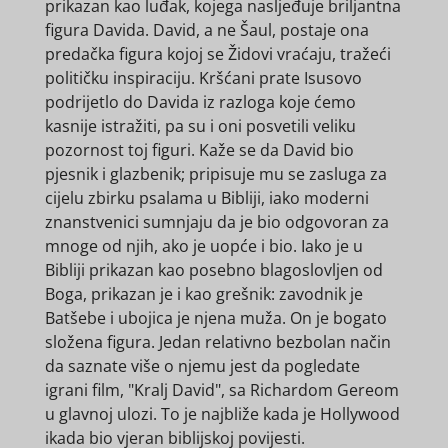
prikazan kao luđak, kojega nasljeđuje briljantna
figura Davida. David, a ne Šaul, postaje ona
predačka figura kojoj se Židovi vraćaju, tražeći
političku inspiraciju. Kršćani prate Isusovo
podrijetlo do Davida iz razloga koje ćemo
kasnije istražiti, pa su i oni posvetili veliku
pozornost toj figuri. Kaže se da David bio
pjesnik i glazbenik; pripisuje mu se zasluga za
cijelu zbirku psalama u Bibliji, iako moderni
znanstvenici sumnjaju da je bio odgovoran za
mnoge od njih, ako je uopće i bio. Iako je u
Bibliji prikazan kao posebno blagoslovljen od
Boga, prikazan je i kao grešnik: zavodnik je
Batšebe i ubojica je njena muža. On je bogato
složena figura. Jedan relativno bezbolan način
da saznate više o njemu jest da pogledate
igrani film, "Kralj David", sa Richardom Gereom
u glavnoj ulozi. To je najbliže kada je Hollywood
ikada bio vjeran biblijskoj povijesti.