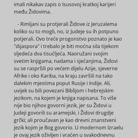
imali nikakav zapis o Isusovoj kratkoj karijeri
među Židovima.
- Rimljani su protjerali Židove iz Jeruzalema
koliko su to mogli, no, iz Judeje su ih potpuno
potjerali. Ovo treće progonstvo poznato je kao
"dijaspora" i trebalo je biti moćna sila tijekom
sljedeća dva tisućljeća. Naoružani svojim
svetim knjigama, nadama i sjećanjima, Židovi
su se raspršili po većem dijelu Azije, sjeverne
Afrike i oko Kariba, na kraju završili na tako
dalekim mjestima poput Rusije i Indije. Ali,
uvijek su bili povezani Biblijom i hebrejskim
jezikom, na kojem je knjiga napisana. To više
nije bio njihov govorni jezik, jer su Židovi u
Judeji govorili su aramejski, i Židovi drugdje
grčki; ali proučavan je kao drevni znanstveni
jezik kojim je Bog govorio. U modernom Izraelu
je ovaj jezik oživljen i vraćen u svakodnevnu