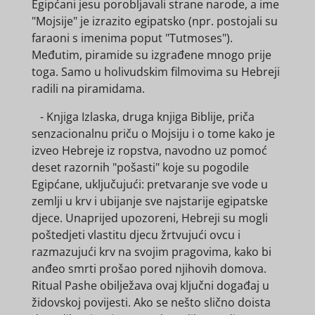
Egipćani jesu porobljavali strane narode, a ime
"Mojsije" je izrazito egipatsko (npr. postojali su
faraoni s imenima poput "Tutmoses").
Međutim, piramide su izgrađene mnogo prije
toga. Samo u holivudskim filmovima su Hebreji
radili na piramidama.
- Knjiga Izlaska, druga knjiga Biblije, priča
senzacionalnu priču o Mojsiju i o tome kako je
izveo Hebreje iz ropstva, navodno uz pomoć
deset razornih "pošasti" koje su pogodile
Egipćane, uključujući: pretvaranje sve vode u
zemlji u krv i ubijanje sve najstarije egipatske
djece. Unaprijed upozoreni, Hebreji su mogli
poštedjeti vlastitu djecu žrtvujući ovcu i
razmazujući krv na svojim pragovima, kako bi
anđeo smrti prošao pored njihovih domova.
Ritual Pashe obilježava ovaj ključni događaj u
židovskoj povijesti. Ako se nešto slično doista