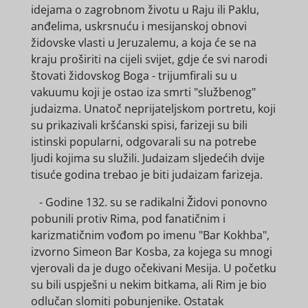
idejama o zagrobnom životu u Raju ili Paklu,
anđelima, uskrsnuću i mesijanskoj obnovi
židovske vlasti u Jeruzalemu, a koja će se na
kraju proširiti na cijeli svijet, gdje će svi narodi
štovati židovskog Boga - trijumfirali su u
vakuumu koji je ostao iza smrti "službenog"
judaizma. Unatoč neprijateljskom portretu, koji
su prikazivali kršćanski spisi, farizeji su bili
istinski popularni, odgovarali su na potrebe
ljudi kojima su služili. Judaizam sljedećih dvije
tisuće godina trebao je biti judaizam farizeja.
- Godine 132. su se radikalni Židovi ponovno
pobunili protiv Rima, pod fanatičnim i
karizmatičnim vođom po imenu "Bar Kokhba",
izvorno Simeon Bar Kosba, za kojega su mnogi
vjerovali da je dugo očekivani Mesija. U početku
su bili uspješni u nekim bitkama, ali Rim je bio
odlučan slomiti pobunjenike. Ostatak