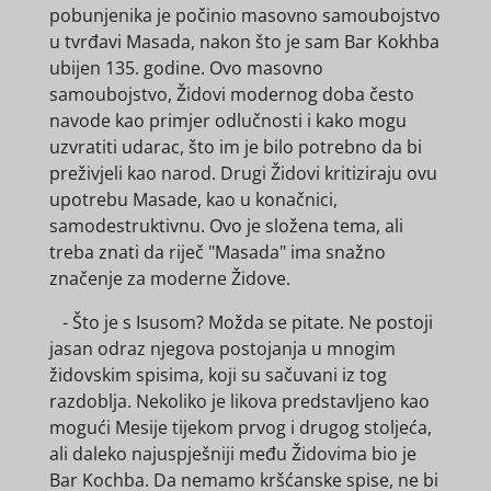
pobunjenika je počinio masovno samoubojstvo
u tvrđavi Masada, nakon što je sam Bar Kokhba
ubijen 135. godine. Ovo masovno
samoubojstvo, Židovi modernog doba često
navode kao primjer odlučnosti i kako mogu
uzvratiti udarac, što im je bilo potrebno da bi
preživjeli kao narod. Drugi Židovi kritiziraju ovu
upotrebu Masade, kao u konačnici,
samodestruktivnu. Ovo je složena tema, ali
treba znati da riječ "Masada" ima snažno
značenje za moderne Židove.
- Što je s Isusom? Možda se pitate. Ne postoji
jasan odraz njegova postojanja u mnogim
židovskim spisima, koji su sačuvani iz tog
razdoblja. Nekoliko je likova predstavljeno kao
mogući Mesije tijekom prvog i drugog stoljeća,
ali daleko najuspješniji među Židovima bio je
Bar Kochba. Da nemamo kršćanske spise, ne bi