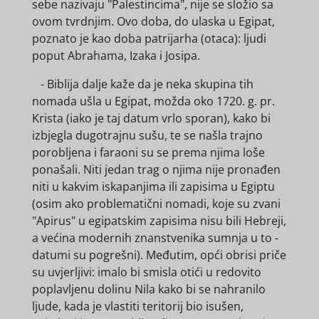
sebe nazivaju "Palestincima", nije se složio sa
ovom tvrdnjim. Ovo doba, do ulaska u Egipat,
poznato je kao doba patrijarha (otaca): ljudi
poput Abrahama, Izaka i Josipa.
- Biblija dalje kaže da je neka skupina tih
nomada ušla u Egipat, možda oko 1720. g. pr.
Krista (iako je taj datum vrlo sporan), kako bi
izbjegla dugotrajnu sušu, te se našla trajno
porobljena i faraoni su se prema njima loše
ponašali. Niti jedan trag o njima nije pronađen
niti u kakvim iskapanjima ili zapisima u Egiptu
(osim ako problematični nomadi, koje su zvani
"Apirus" u egipatskim zapisima nisu bili Hebreji,
a većina modernih znanstvenika sumnja u to -
datumi su pogrešni). Međutim, opći obrisi priče
su uvjerljivi: imalo bi smisla otići u redovito
poplavljenu dolinu Nila kako bi se nahranilo
ljude, kada je vlastiti teritorij bio isušen,