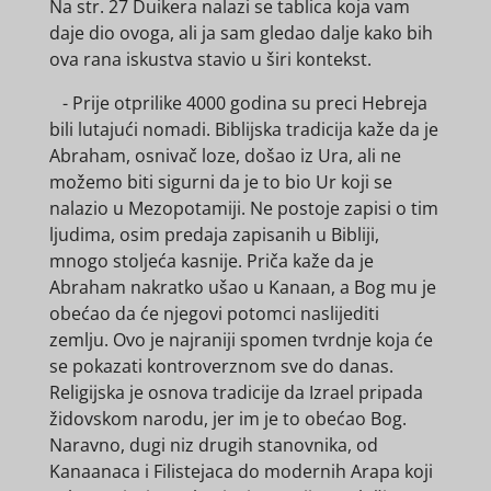
Na str. 27 Duikera nalazi se tablica koja vam
daje dio ovoga, ali ja sam gledao dalje kako bih
ova rana iskustva stavio u širi kontekst.
- Prije otprilike 4000 godina su preci Hebreja
bili lutajući nomadi. Biblijska tradicija kaže da je
Abraham, osnivač loze, došao iz Ura, ali ne
možemo biti sigurni da je to bio Ur koji se
nalazio u Mezopotamiji. Ne postoje zapisi o tim
ljudima, osim predaja zapisanih u Bibliji,
mnogo stoljeća kasnije. Priča kaže da je
Abraham nakratko ušao u Kanaan, a Bog mu je
obećao da će njegovi potomci naslijediti
zemlju. Ovo je najraniji spomen tvrdnje koja će
se pokazati kontroverznom sve do danas.
Religijska je osnova tradicije da Izrael pripada
židovskom narodu, jer im je to obećao Bog.
Naravno, dugi niz drugih stanovnika, od
Kanaanaca i Filistejaca do modernih Arapa koji