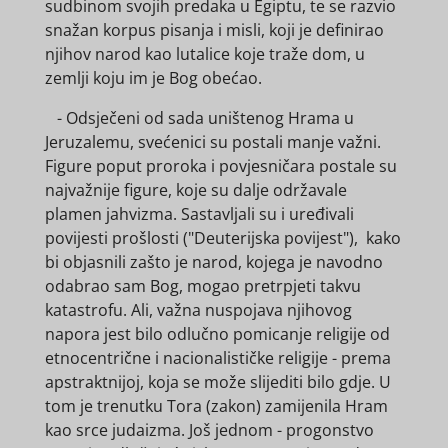
sudbinom svojih predaka u Egiptu, te se razvio
snažan korpus pisanja i misli, koji je definirao
njihov narod kao lutalice koje traže dom, u
zemlji koju im je Bog obećao.
- Odsječeni od sada uništenog Hrama u
Jeruzalemu, svećenici su postali manje važni.
Figure poput proroka i povjesničara postale su
najvažnije figure, koje su dalje održavale
plamen jahvizma. Sastavljali su i uređivali
povijesti prošlosti ("Deuterijska povijest"), kako
bi objasnili zašto je narod, kojega je navodno
odabrao sam Bog, mogao pretrpjeti takvu
katastrofu. Ali, važna nuspojava njihovog
napora jest bilo odlučno pomicanje religije od
etnocentrične i nacionalističke religije - prema
apstraktnijoj, koja se može slijediti bilo gdje. U
tom je trenutku Tora (zakon) zamijenila Hram
kao srce judaizma. Još jednom - progonstvo