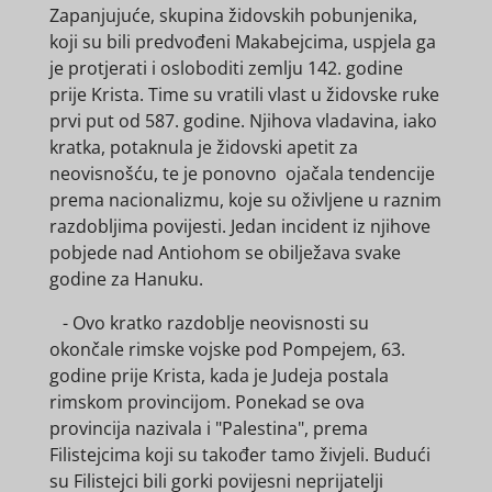
Zapanjujuće, skupina židovskih pobunjenika,
koji su bili predvođeni Makabejcima, uspjela ga
je protjerati i osloboditi zemlju 142. godine
prije Krista. Time su vratili vlast u židovske ruke
prvi put od 587. godine. Njihova vladavina, iako
kratka, potaknula je židovski apetit za
neovisnošću, te je ponovno ojačala tendencije
prema nacionalizmu, koje su oživljene u raznim
razdobljima povijesti. Jedan incident iz njihove
pobjede nad Antiohom se obilježava svake
godine za Hanuku.
- Ovo kratko razdoblje neovisnosti su
okončale rimske vojske pod Pompejem, 63.
godine prije Krista, kada je Judeja postala
rimskom provincijom. Ponekad se ova
provincija nazivala i "Palestina", prema
Filistejcima koji su također tamo živjeli. Budući
su Filistejci bili gorki povijesni neprijatelji