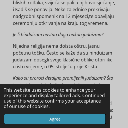
bliskih rođaka, svijeća se pali u njihovo sjećanje,
i Kadiš se ponavlja. Neke zajednice prekrivaju
nadgrobni spomenik na 12 mjeseci,te obavljaju
ceremoniju otkrivanja na kraju tog vremena.
Je li hinduizam nastao dugo nakon judaizma?
Nijedna religija nema doista oštru, jasnu
početnu točku. Često se kaže da su hinduizam i
judaizam dosegli svoje klasične oblike otprilike
u isto vrijeme, u 05. stoljeću prije Krista.
Kako su proroci detaljno promijenili judaizam? Što
im je dalo moć da kažu da postoji samo jedan
This website uses cookies to enhance your
Bog?
experience and display tailored ads. Continued
use of this website confirms your acceptance
Ovo je veliko pitanje i najbolje ga je proučavati
of our use of cookies.
u udžbeniku, poput knjige Stephena L. Harrisa:
"Razumijevanje Biblije". Ali, vrijedi napomenuti
Agree
da Biblija spominje "lažne" proroke, baš kao i