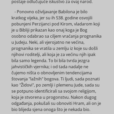
postaje odlučujuće iskustvo za ovaj narod.
- Ponovno oživljavanje Babilona je bilo
kratkog vijeka, jer su ih 538. godine osvojili
pobunjeni Perzijanci pod Kirom, vladarom koji
je u Bibliji prikazan kao onaj koga je Bog
osobno odabrao sa ciljem vraćanja prognanika
u Judeju. Neki, ali vjerojatno ne većina,
prognanika se vratila u zemlju iz koje su došli
njihovi roditelji, ali koja je za većinu njih ipak
bila samo legenda. To bi bila tvrda jezgra
jahvističkih vjernika; i od tada nadalje ne
čujemo ništa o obnovljenim tendencijama
štovanja "lažnih" bogova. Ti ljudi, sada poznati
kao "Židovi", po zemlji i plemenu Jude, sada su
se potpuno identificirali sa svojom religijom,
koja je stvorena u progonstvu. Nakon dugog
odgađanja, pokušali su obnoviti Hram, ali on je
bio blijeda sjena onoga što je nekada bio.