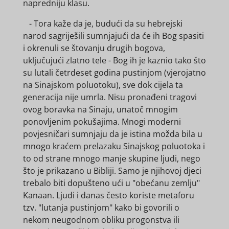
napredniju klasu.
- Tora kaže da je, budući da su hebrejski
narod sagriješili sumnjajući da će ih Bog spasiti
i okrenuli se štovanju drugih bogova,
uključujući zlatno tele - Bog ih je kaznio tako što
su lutali četrdeset godina pustinjom (vjerojatno
na Sinajskom poluotoku), sve dok cijela ta
generacija nije umrla. Nisu pronađeni tragovi
ovog boravka na Sinaju, unatoč mnogim
ponovljenim pokušajima. Mnogi moderni
povjesničari sumnjaju da je istina možda bila u
mnogo kraćem prelazaku Sinajskog poluotoka i
to od strane mnogo manje skupine ljudi, nego
što je prikazano u Bibliji. Samo je njihovoj djeci
trebalo biti dopušteno ući u "obećanu zemlju"
Kanaan. Ljudi i danas često koriste metaforu
tzv. "lutanja pustinjom" kako bi govorili o
nekom neugodnom obliku progonstva ili