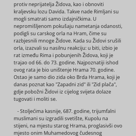
protiv neprijatelja Židova, kao i obnoviti
kraljevsku lozu Davida. Takve nade Rimljani su
mogli smatrati samo izdajničkima. U
nepromišljenom pokušaju nametanja odanosti,
podigli su carskog orla na Hram, čime su
razbjesnili mnoge Židove. Kada su Židovi srušili
orla, izazvali su nasilnu reakciju: u biti, izbio je
rat između Rima i pobunjenih Židova, koji je
trajao od 66. do 73. godine. Najpoznatiji ishod
ovog rata je bio uništenje Hrama 70. godine.
Ostao je samo dio zida oko Brda Hrama, koji je
danas poznat kao "Zapadni zid" ili "Zid plača",
gdje pobožni Židovi iz cijelog svijeta dolaze
tugovati i moliti se.
- Stoljećima kasnije, 687. godine, trijumfalni
muslimani su izgradili svetište, Kupolu na
stijeni, na mjestu starog Hrama, proglasivši ovo
mjesto onim Muhamedovog čudesnog