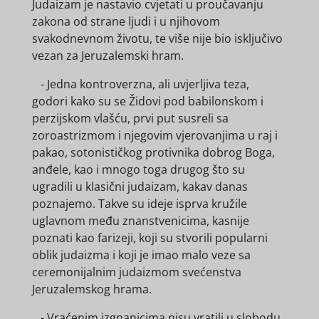
Judaizam je nastavio cvjetati u proučavanju
zakona od strane ljudi i u njihovom
svakodnevnom životu, te više nije bio isključivo
vezan za Jeruzalemski hram.
- Jedna kontroverzna, ali uvjerljiva teza,
godori kako su se Židovi pod babilonskom i
perzijskom vlašću, prvi put susreli sa
zoroastrizmom i njegovim vjerovanjima u raj i
pakao, sotonističkog protivnika dobrog Boga,
anđele, kao i mnogo toga drugog što su
ugradili u klasični judaizam, kakav danas
poznajemo. Takve su ideje isprva kružile
uglavnom među znanstvenicima, kasnije
poznati kao farizeji, koji su stvorili popularni
oblik judaizma i koji je imao malo veze sa
ceremonijalnim judaizmom svećenstva
Jeruzalemskog hrama.
- Vraćenim izgnanicima nisu vratili u slobodu.