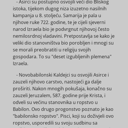
- Asirci su postupno osvojili veći dio Bliskog
istoka, tijekom dugog niza izuzetno nasilnih
kampanja u 8. stoljeću. Samarija je pala u
njihove ruke 722. godine, te je cijeli sjeverni
narod Izraela bio je podvrgnut njihovoj često
nemilosrdnoj vladavini. Pretpostavlja se kako je
veliki dio stanovništva bio porobljen i mnogi su
se morali preobratiti u religiju svojih
gospodara. To su "deset izgubljenih plemena"
Izraela.
- Novobabilonski Kaldejci su osvojili Asirce i
zauzeli njihovo carstvo, nastojeći ga dalje
proširiti. Nakon mnogih pokušaja, konačno su
zauzeli Jeruzalem, 587. godine prije Krista, i
odveli su većinu stanovnika u ropstvo u
Babilon. Ovo drugo progonstvo poznato je kao
"babilonsko ropstvo". Pisci, koji su doživjeli ovo
ropstvo, usporedili su svoju sudbinu sa