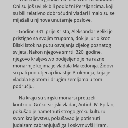
Oni su još uvijek bili podložni Perzijancima, koji
su bili relativno dobroćudni vladari i malo su se
miješali u njihove unutarnje poslove.
- Godine 331. prije Krista, Aleksandar Veliki je
pristigao sa svojim trupama, dok je jurio kroz
Bliski istok na putu osvajanja cijelog poznatog
svijeta. Nakon njegove smrti, 320. godine,
njegovo kraljevstvo podijeljeno je na razne
monarhije kojima je vladala Makedonija. Židovi
su pali pod utjecaj dinastije Ptolemeja, koja je
vladala Egiptom i drugim zemljama u tom
području.
- Na kraju su sirijski monarsi preuzeli
kontrolu. Grčko-sirijski vladar, Antioh IV. Epifan,
pokušao je nametnuti strogo grčku kulturu
svom kraljevstvu, pokušavao je potisnuti
judaizam zabranjujući ga i oskvrnuvši Hram.