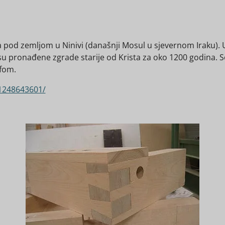
 pod zemljom u Ninivi (današnji Mosul u sjevernom Iraku). 
 su pronađene zgrade starije od Krista za oko 1200 godina. So
efom.
1248643601/