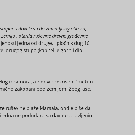
listopadu dovele su do zanimljivog otkrića,
 zemlju i otkrila ruševine drevne građevine
enosti jedna od druge, i pločnik dug 16
itel drugog stupa (kapitel je gornji dio
ijelog mramora, a zidovi prekriveni "mekim
lomično zakopani pod zemljom. Zbog kiše,
ete ruševine plaže Marsala, ondje piše da
e nijedna ne podudara sa davno objavljenim