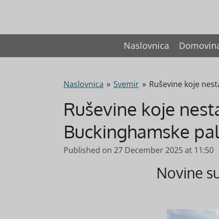
Skip
to
main
Naslovnica
Domovin
content
Naslovnica
»
Svemir
»
Ruševine koje nes
Ruševine koje nest
Buckinghamske pa
Published on 27 December 2025 at 11:50
Novine su 