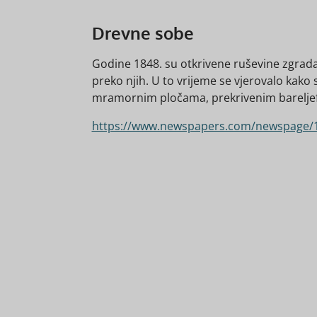
Drevne sobe
Godine 1848. su otkrivene ruševine zgrada
preko njih. U to vrijeme se vjerovalo kako
mramornim pločama, prekrivenim barelj
https://www.newspapers.com/newspage/