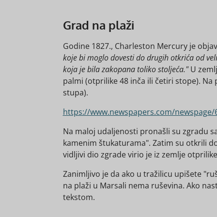
Grad na plaži
Godine 1827., Charleston Mercury je objav
koje bi moglo dovesti do drugih otkrića od vel
koja je bila zakopana toliko stoljeća."
U zemlj
palmi (otprilike 48 inča ili četiri stope). Na
stupa).
https://www.newspapers.com/newspage/
Na maloj udaljenosti pronašli su zgradu sa 
kamenim štukaturama". Zatim su otkrili do
vidljivi dio zgrade virio je iz zemlje otprilik
Zanimljivo je da ako u tražilicu upišete "r
na plaži u Marsali nema ruševina. Ako nast
tekstom.