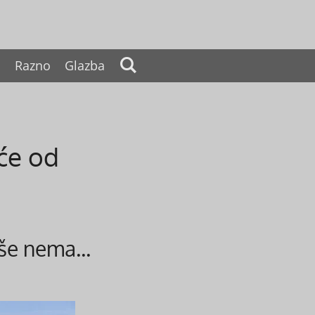
a
Razno
Glazba
će od
iše nema...