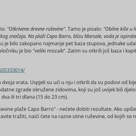
io:
"Otkrivene drevne ruševine"
. Tamo je pisalo:
"Obilne kiše u 
ikog značaja. Na plaži Capo Barro, blizu Marsale, voda je ispirala
u je bilo zakopano najmanje pet baza stupova, jednake udalj
 pločniku je bio "veliki mozaik“. Zatim su otkrili još baza i kap
605333014/
dvoja vrata. Uspjeli su ući u nju i otkrili da su podovi od b
datne zgrade okružene zidovima, koji su još uvijek bili dje
e dva ili tri dlana (15 do 23 cm).
uševine plaže Capo Barro" - nećete dobiti rezultate. Ako upiš
avite tražiti, naići ćete na razne sitne ruševine, od kojih s