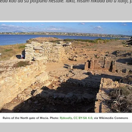
leda kao da su potpuno nestale. Iako, nisam nikada bio u Italiji, p