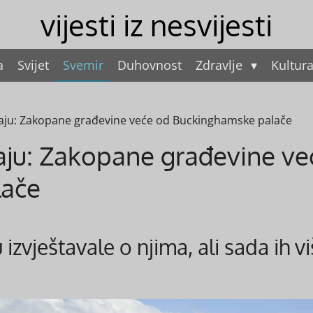
vijesti iz nesvijesti
a
Svijet
Svemir
Duhovnost
Zdravlje
Kultur
taju: Zakopane građevine veće od Buckinghamske palače
aju: Zakopane građevine ve
lače
izvještavale o njima, ali sada ih v