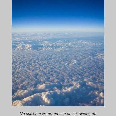
Na ovakvim visinama lete obični avioni, pa