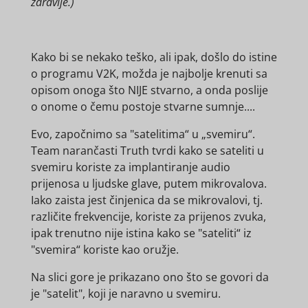
zdravlje.)
Kako bi se nekako teško, ali ipak, došlo do istine
o programu V2K, možda je najbolje krenuti sa
opisom onoga što NIJE stvarno, a onda poslije
o onome o čemu postoje stvarne sumnje....
Evo, započnimo sa "satelitima“ u „svemiru“.
Team narančasti Truth tvrdi kako se sateliti u
svemiru koriste za implantiranje audio
prijenosa u ljudske glave, putem mikrovalova.
Iako zaista jest činjenica da se mikrovalovi, tj.
različite frekvencije, koriste za prijenos zvuka,
ipak trenutno
nije istina kako se "sateliti“ iz
"svemira“ koriste kao oružje.
Na slici gore je prikazano ono što se govori da
je "satelit", koji je naravno u svemiru.