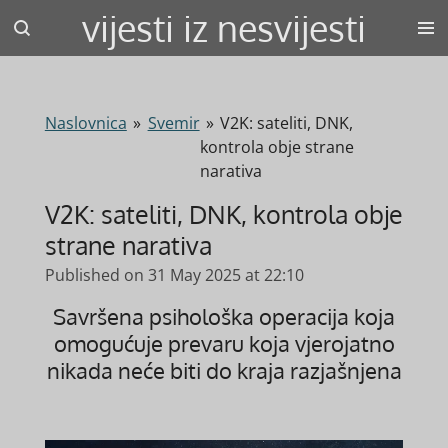
vijesti iz nesvijesti
Skip
to
main
content
Naslovnica
»
Svemir
»
V2K: sateliti, DNK,
kontrola obje strane
narativa
V2K: sateliti, DNK, kontrola obje
strane narativa
Published on 31 May 2025 at 22:10
Savršena psihološka operacija koja
omogućuje prevaru koja vjerojatno
nikada neće biti do kraja razjašnjena