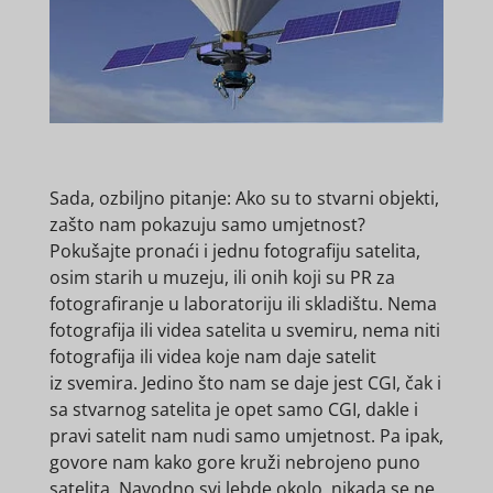
Sada, ozbiljno pitanje:
Ako su to stvarni objekti,
zašto nam pokazuju samo umjetnost?
Pokušajte pronaći i jednu fotografiju satelita,
osim starih u
muzeju, ili onih koji su PR za
fotografiranje u laboratoriju ili skladištu. Nema
fotografija ili videa satelita u
svemiru, nema niti
fotografija ili videa koje nam daje satelit
iz
svemira. Jedino što nam se daje jest CGI, čak i
sa stvarnog satelita je opet samo CGI, dakle i
pravi satelit nam nudi
samo umjetnost. Pa ipak,
govore nam kako gore kruži nebrojeno puno
satelita. Navodno svi lebde okolo, nikada se ne