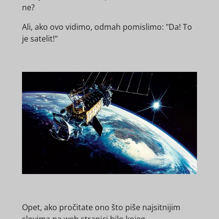
ne?
Ali, ako ovo vidimo, odmah pomislimo: "Da! To
je satelit!"
Opet, ako pročitate ono što piše najsitnijim
slovima na
web stranici
bilo kojeg