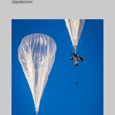
slijedećem: