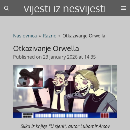
vijesti iz nesvijesti
Skip
to
main
content
Naslovnica
»
Razno
»
Otkazivanje Orwella
Otkazivanje Orwella
Published on 23 January 2026 at 14:35
Slika iz knjige "U sjeni", autor Lubomir Arsov