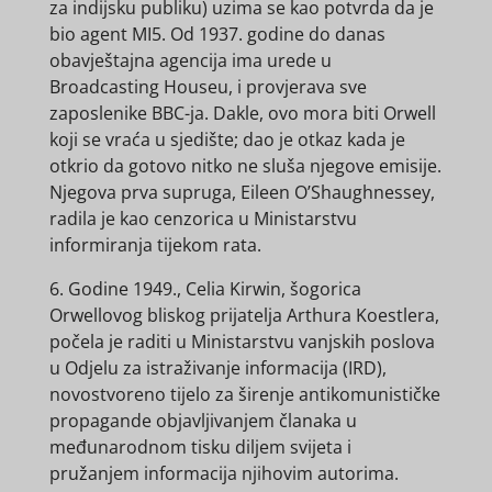
za indijsku publiku) uzima se kao potvrda da je
bio agent MI5. Od 1937. godine do danas
obavještajna agencija ima urede u
Broadcasting Houseu, i provjerava sve
zaposlenike BBC-ja. Dakle, ovo mora biti Orwell
koji se vraća u sjedište; dao je otkaz kada je
otkrio da gotovo nitko ne sluša njegove emisije.
Njegova prva supruga, Eileen O’Shaughnessey,
radila je kao cenzorica u Ministarstvu
informiranja tijekom rata.
6. Godine 1949., Celia Kirwin, šogorica
Orwellovog bliskog prijatelja Arthura Koestlera,
počela je raditi u Ministarstvu vanjskih poslova
u Odjelu za istraživanje informacija (IRD),
novostvoreno tijelo za širenje antikomunističke
propagande objavljivanjem članaka u
međunarodnom tisku diljem svijeta i
pružanjem informacija njihovim autorima.