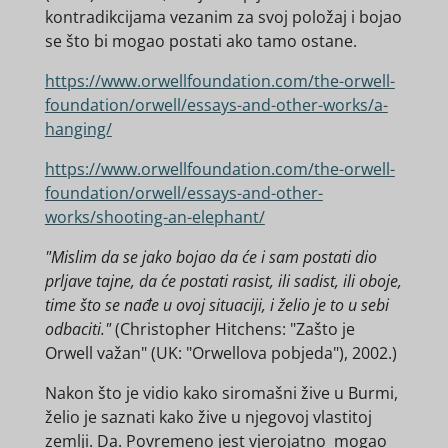
kontradikcijama vezanim za svoj položaj i bojao
se što bi mogao postati ako tamo ostane.
https://www.orwellfoundation.com/the-orwell-
foundation/orwell/essays-and-other-works/a-
hanging/
https://www.orwellfoundation.com/the-orwell-
foundation/orwell/essays-and-other-
works/shooting-an-elephant/
"Mislim da se jako bojao da će i sam postati dio
prljave tajne, da će postati rasist, ili sadist, ili oboje,
time što se nađe u ovoj situaciji, i želio je to u sebi
odbaciti."
(Christopher Hitchens: "Zašto je
Orwell važan" (UK: "Orwellova pobjeda"), 2002.)
Nakon što je vidio kako siromašni žive u Burmi,
želio je saznati kako žive u njegovoj vlastitoj
zemlji. Da. Povremeno jest vjerojatno mogao