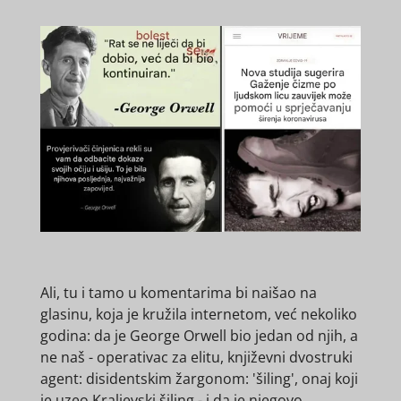
Ali, tu i tamo u komentarima bi naišao na
glasinu, koja je kružila internetom, već nekoliko
godina: da je George Orwell bio jedan od njih, a
ne naš - operativac za elitu, književni dvostruki
agent: disidentskim žargonom: 'šiling', onaj koji
je uzeo Kraljevski šiling - i da je njegovo