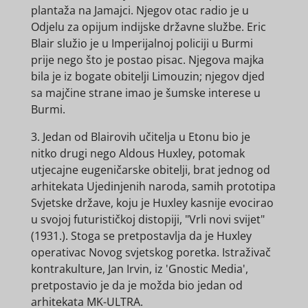
plantaža na Jamajci. Njegov otac radio je u
Odjelu za opijum indijske državne službe. Eric
Blair služio je u Imperijalnoj policiji u Burmi
prije nego što je postao pisac. Njegova majka
bila je iz bogate obitelji Limouzin; njegov djed
sa majčine strane imao je šumske interese u
Burmi.
3. Jedan od Blairovih učitelja u Etonu bio je
nitko drugi nego Aldous Huxley, potomak
utjecajne eugeničarske obitelji, brat jednog od
arhitekata Ujedinjenih naroda, samih prototipa
Svjetske države, koju je Huxley kasnije evocirao
u svojoj futurističkoj distopiji, "Vrli novi svijet"
(1931.). Stoga se pretpostavlja da je Huxley
operativac Novog svjetskog poretka. Istraživač
kontrakulture, Jan Irvin, iz 'Gnostic Media',
pretpostavio je da je možda bio jedan od
arhitekata MK-ULTRA.