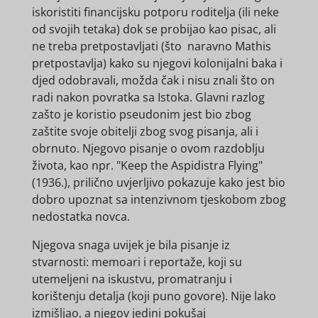
iskoristiti financijsku potporu roditelja (ili neke
od svojih tetaka) dok se probijao kao pisac, ali
ne treba pretpostavljati (što naravno Mathis
pretpostavlja) kako su njegovi kolonijalni baka i
djed odobravali, možda čak i nisu znali što on
radi nakon povratka sa Istoka. Glavni razlog
zašto je koristio pseudonim jest bio zbog
zaštite svoje obitelji zbog svog pisanja, ali i
obrnuto. Njegovo pisanje o ovom razdoblju
života, kao npr. "Keep the Aspidistra Flying"
(1936.), prilično uvjerljivo pokazuje kako jest bio
dobro upoznat sa intenzivnom tjeskobom zbog
nedostatka novca.
Njegova snaga uvijek je bila pisanje iz
stvarnosti: memoari i reportaže, koji su
utemeljeni na iskustvu, promatranju i
korištenju detalja (koji puno govore). Nije lako
izmišljao, a njegov jedini pokušaj