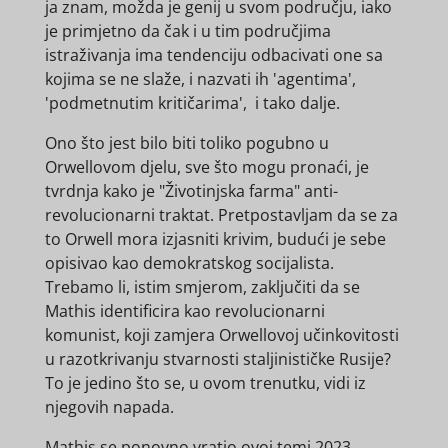
ja znam, možda je genij u svom području, iako
je primjetno da čak i u tim područjima
istraživanja ima tendenciju odbacivati ​​one sa
kojima se ne slaže, i nazvati ih 'agentima',
'podmetnutim kritičarima', i tako dalje.
Ono što jest bilo biti toliko pogubno u
Orwellovom djelu, sve što mogu pronaći, je
tvrdnja kako je "Životinjska farma" anti-
revolucionarni traktat. Pretpostavljam da se za
to Orwell mora izjasniti krivim, budući je sebe
opisivao kao demokratskog socijalista.
Trebamo li, istim smjerom, zaključiti da se
Mathis identificira kao revolucionarni
komunist, koji zamjera Orwellovoj učinkovitosti
u razotkrivanju stvarnosti staljinističke Rusije?
To je jedino što se, u ovom trenutku, vidi iz
njegovih napada.
Mathis se ponovno vratio ovoj temi 2023.