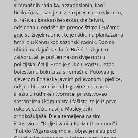
siromašnih radnika, nezaposlenih, kao i
beskućnika. Išao je u izlete prerušen u skitnicu,
istraživao londonske sirotinjske četvrti,
odsjedao u ondašnjim prenoćištima i kućama
gdje su živjeli radnici, te je radio na plantažama
hmelja u Kentu kao sezonski radnik. Dao se
uhititi, nadajući se da će Božić doživjeti u
zatvoru, ali je pušten nakon dvije noći u
policijskoj ćeliji. Prao je suđe u Parizu, ležao
bolestan u bolnici za siromašne. Putovao je
sjeverom Engleske javnim prijevozom i pješice,
odsjeo bi u sobi iznad trgovine tripicama,
silazio u rudnike i tvornice, prisustvovao
sastancima i komunista i fašista, te je iz prve
ruke svjedočio nasilju Mosleyjevih
crnokošuljaša. Djela temeljena na tim
iskustvima, "Dolje i vani u Parizu i Londonu" i
"Put do Wiganskog mola", objavljena su pod