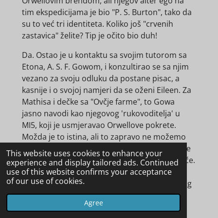
Orwellovim brendom, ali njegov alter ego na
tim ekspedicijama je bio "P. S. Burton", tako da
su to već tri identiteta. Koliko još "crvenih
zastavica" želite? Tip je očito bio duh!
Da. Ostao je u kontaktu sa svojim tutorom sa
Etona, A. S. F. Gowom, i konzultirao se sa njim
vezano za svoju odluku da postane pisac, a
kasnije i o svojoj namjeri da se oženi Eileen. Za
Mathisa i dečke sa "Ovčje farme", to Gowa
jasno navodi kao njegovog 'rukovoditelja' u
MI5, koji je usmjeravao Orwellove pokrete.
Možda je to istina, ali to zapravo ne možemo
sigurno znati, jer ne znamo da li je Gow uopće
This website uses cookies to enhance your
bio regruter za MI5, iako je to naravno moguće.
experience and display tailored ads. Continued
Ideja da je Gow bio peti čovjek u špijunskom
use of this website confirms your acceptance
of our use of cookies.
krugu Cambridgea proizlazi iz tvrdnje likovnog
kritičara Briana Sewella u njegovoj
Agree
autobiografiji; sam Sewell je bio bliski prijatelj