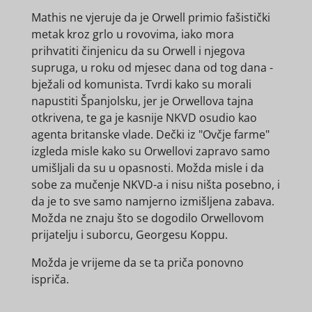
Mathis ne vjeruje da je Orwell primio fašistički
metak kroz grlo u rovovima, iako mora
prihvatiti činjenicu da su Orwell i njegova
supruga, u roku od mjesec dana od tog dana -
bježali od komunista. Tvrdi kako su morali
napustiti Španjolsku, jer je Orwellova tajna
otkrivena, te ga je kasnije NKVD osudio kao
agenta britanske vlade. Dečki iz "Ovčje farme"
izgleda misle kako su Orwellovi zapravo samo
umišljali da su u opasnosti. Možda misle i da
sobe za mučenje NKVD-a i nisu ništa posebno, i
da je to sve samo namjerno izmišljena zabava.
Možda ne znaju što se dogodilo Orwellovom
prijatelju i suborcu, Georgesu Koppu.
Možda je vrijeme da se ta priča ponovno
ispriča.