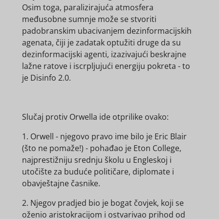
Osim toga, paralizirajuća atmosfera
međusobne sumnje može se stvoriti
padobranskim ubacivanjem dezinformacijskih
agenata, čiji je zadatak optužiti druge da su
dezinformacijski agenti, izazivajući beskrajne
lažne ratove i iscrpljujući energiju pokreta - to
je Disinfo 2.0.
Slučaj protiv Orwella ide otprilike ovako:
1. Orwell - njegovo pravo ime bilo je Eric Blair
(što ne pomaže!) - pohađao je Eton College,
najprestižniju srednju školu u Engleskoj i
utočište za buduće političare, diplomate i
obavještajne časnike.
2. Njegov pradjed bio je bogat čovjek, koji se
oženio aristokracijom i ostvarivao prihod od