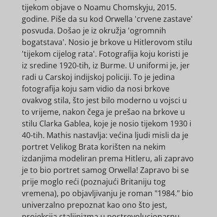
tijekom objave o Noamu Chomskyju, 2015.
godine. Piše da su kod Orwella 'crvene zastave'
posvuda. Došao je iz okružja 'ogromnih
bogatstava'. Nosio je brkove u Hitlerovom stilu
'tijekom cijelog rata'. Fotografija koju koristi je
iz sredine 1920-tih, iz Burme. U uniformi je, jer
radi u Carskoj indijskoj policiji. To je jedina
fotografija koju sam vidio da nosi brkove
ovakvog stila, što jest bilo moderno u vojsci u
to vrijeme, nakon čega je prešao na brkove u
stilu Clarka Gablea, koje je nosio tijekom 1930 i
40-tih. Mathis nastavlja: većina ljudi misli da je
portret Velikog Brata korišten na nekim
izdanjima modeliran prema Hitleru, ali zapravo
je to bio portret samog Orwella! Zapravo bi se
prije moglo reći (poznajući Britaniju tog
vremena), po objavljivanju je roman "1984." bio
univerzalno prepoznat kao ono što jest,
projekcija staljinizma u postrevolucionarnu