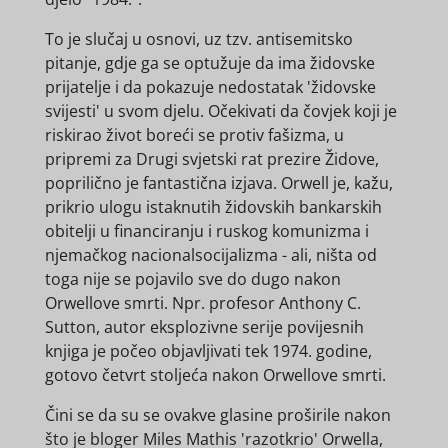
To je slučaj u osnovi, uz tzv. antisemitsko
pitanje, gdje ga se optužuje da ima židovske
prijatelje i da pokazuje nedostatak 'židovske
svijesti' u svom djelu. Očekivati ​​da čovjek koji je
riskirao život boreći se protiv fašizma, u
pripremi za Drugi svjetski rat prezire Židove,
poprilično je fantastična izjava. Orwell je, kažu,
prikrio ulogu istaknutih židovskih bankarskih
obitelji u financiranju i ruskog komunizma i
njemačkog nacionalsocijalizma - ali, ništa od
toga nije se pojavilo sve do dugo nakon
Orwellove smrti. Npr. profesor Anthony C.
Sutton, autor eksplozivne serije povijesnih
knjiga je počeo objavljivati ​​tek 1974. godine,
gotovo četvrt stoljeća nakon Orwellove smrti.
Čini se da su se ovakve glasine proširile nakon
što je bloger Miles Mathis 'razotkrio' Orwella,