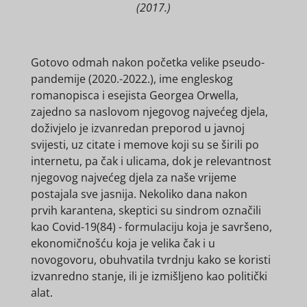
(2017.)
Gotovo odmah nakon početka velike pseudo-
pandemije (2020.-2022.), ime engleskog
romanopisca i esejista Georgea Orwella,
zajedno sa naslovom njegovog najvećeg djela,
doživjelo je izvanredan preporod u javnoj
svijesti, uz citate i memove koji su se širili po
internetu, pa čak i ulicama, dok je relevantnost
njegovog najvećeg djela za naše vrijeme
postajala sve jasnija. Nekoliko dana nakon
prvih karantena, skeptici su sindrom označili
kao Covid-19(84) - formulaciju koja je savršeno,
ekonomičnošću koja je velika čak i u
novogovoru, obuhvatila tvrdnju kako se koristi
izvanredno stanje, ili je izmišljeno kao politički
alat.