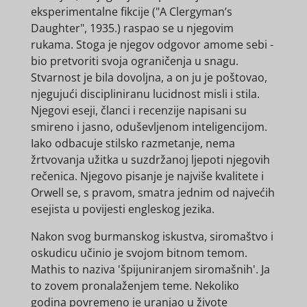
eksperimentalne fikcije ("A Clergyman’s
Daughter", 1935.) raspao se u njegovim
rukama. Stoga je njegov odgovor amome sebi -
bio pretvoriti svoja ograničenja u snagu.
Stvarnost je bila dovoljna, a on ju je poštovao,
njegujući discipliniranu lucidnost misli i stila.
Njegovi eseji, članci i recenzije napisani su
smireno i jasno, oduševljenom inteligencijom.
Iako odbacuje stilsko razmetanje, nema
žrtvovanja užitka u suzdržanoj ljepoti njegovih
rečenica. Njegovo pisanje je najviše kvalitete i
Orwell se, s pravom, smatra jednim od najvećih
esejista u povijesti engleskog jezika.
Nakon svog burmanskog iskustva, siromaštvo i
oskudicu učinio je svojom bitnom temom.
Mathis to naziva 'špijuniranjem siromašnih'. Ja
to zovem pronalaženjem teme. Nekoliko
godina povremeno je uranjao u živote