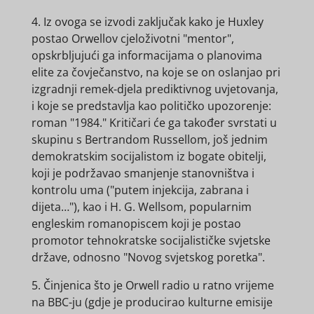
4. Iz ovoga se izvodi zaključak kako je Huxley
postao Orwellov cjeloživotni "mentor",
opskrbljujući ga informacijama o planovima
elite za čovječanstvo, na koje se on oslanjao pri
izgradnji remek-djela prediktivnog uvjetovanja,
i koje se predstavlja kao političko upozorenje:
roman "1984." Kritičari će ga također svrstati u
skupinu s Bertrandom Russellom, još jednim
demokratskim socijalistom iz bogate obitelji,
koji je podržavao smanjenje stanovništva i
kontrolu uma ("putem injekcija, zabrana i
dijeta…"), kao i H. G. Wellsom, popularnim
engleskim romanopiscem koji je postao
promotor tehnokratske socijalističke svjetske
države, odnosno "Novog svjetskog poretka".
5. Činjenica što je Orwell radio u ratno vrijeme
na BBC-ju (gdje je producirao kulturne emisije