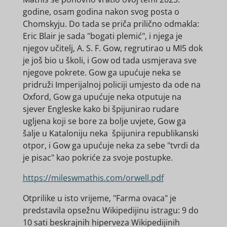
godine, osam godina nakon svog posta o
Chomskyju. Do tada se priča prilično odmakla:
Eric Blair je sada "bogati plemić", i njega je
njegov učitelj, A. S. F. Gow, regrutirao u MI5 dok
je još bio u školi, i Gow od tada usmjerava sve
njegove pokrete. Gow ga upućuje neka se
pridruži Imperijalnoj policiji umjesto da ode na
Oxford, Gow ga upućuje neka otputuje na
sjever Engleske kako bi špijunirao rudare
ugljena koji se bore za bolje uvjete, Gow ga
šalje u Kataloniju neka špijunira republikanski
otpor, i Gow ga upućuje neka za sebe "tvrdi da
je pisac" kao pokriće za svoje postupke.
https://mileswmathis.com/orwell.pdf
Otprilike u isto vrijeme, "Farma ovaca" je
predstavila opsežnu Wikipedijinu istragu: 9 do
10 sati beskrajnih hiperveza Wikipedijinih