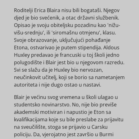
Roditelji Erica Blaira nisu bili bogataši. Njegov
djed je bio svećenik, a otac državni službenik.
Opisao je svoju obiteljsku pozadinu kao 'nižu-
višu-srednju', ili 'siromašnu otmjenu', klasu.
Svoje obrazovanje, uključujući pohađanje
Etona, ostvarivao je putem stipendija. Aldous
Huxley predavao je francuski u toj školi jedno
polugodište i Blair jest bio u njegovom razredu.
Svi se slažu da je Huxley bio nervozan,
neučinkovit učitelj, koji se borio sa nametanjem
autoriteta i nije dugo ostao u nastavi.
Blair je većinu svog vremena u školi ulagao u
studentsko novinarstvo. No, nije bio previše
akademski motiviran i napustio je Eton sa
kvalifikacijama koje su bile preslabe za prijavitu
na sveučilište, stoga se prijavio u Carsku
policiju. Da, vjerojatno jest završio u Burmi