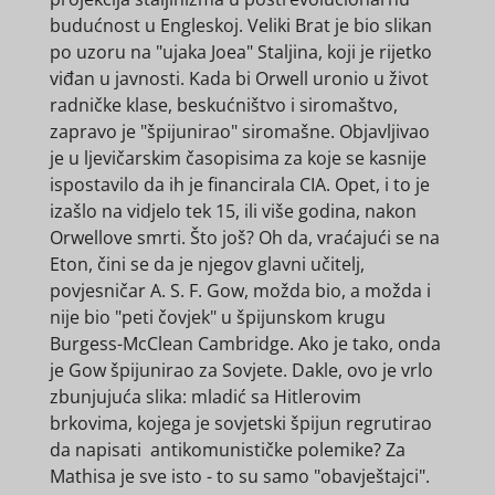
budućnost u Engleskoj. Veliki Brat je bio slikan
po uzoru na "ujaka Joea" Staljina, koji je rijetko
viđan u javnosti. Kada bi Orwell uronio u život
radničke klase, beskućništvo i siromaštvo,
zapravo je "špijunirao" siromašne. Objavljivao
je u ljevičarskim časopisima za koje se kasnije
ispostavilo da ih je financirala CIA. Opet, i to je
izašlo na vidjelo tek 15, ili više godina, nakon
Orwellove smrti. Što još? Oh da, vraćajući se na
Eton, čini se da je njegov glavni učitelj,
povjesničar A. S. F. Gow, možda bio, a možda i
nije bio "peti čovjek" u špijunskom krugu
Burgess-McClean Cambridge. Ako je tako, onda
je Gow špijunirao za Sovjete. Dakle, ovo je vrlo
zbunjujuća slika: mladić sa Hitlerovim
brkovima, kojega je sovjetski špijun regrutirao
da napisati antikomunističke polemike? Za
Mathisa je sve isto - to su samo "obavještajci".