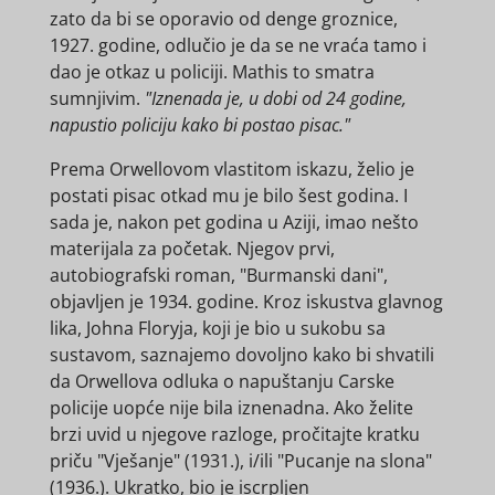
zato da bi se oporavio od denge groznice,
1927. godine, odlučio je da se ne vraća tamo i
dao je otkaz u policiji. Mathis to smatra
sumnjivim.
"Iznenada je, u dobi od 24 godine,
napustio policiju kako bi postao pisac."
Prema Orwellovom vlastitom iskazu, želio je
postati pisac otkad mu je bilo šest godina. I
sada je, nakon pet godina u Aziji, imao nešto
materijala za početak. Njegov prvi,
autobiografski roman, "Burmanski dani",
objavljen je 1934. godine. Kroz iskustva glavnog
lika, Johna Floryja, koji je bio u sukobu sa
sustavom, saznajemo dovoljno kako bi shvatili
da Orwellova odluka o napuštanju Carske
policije uopće nije bila iznenadna. Ako želite
brzi uvid u njegove razloge, pročitajte kratku
priču "Vješanje" (1931.), i/ili "Pucanje na slona"
(1936.). Ukratko, bio je iscrpljen