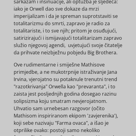
sarkazam i insinuacije, ali optužba je sljedeća:
iako je Orwell dao sve dokaze da mrzi
imperijalizam i da je spreman suprotstaviti se
totalitarizmu do smrti, zapravo je radio za
totalitariste, i to sve njih; pritom je osuđujući,
satirizirajući i ismijavajući totalitarizam zapravo
služio njegovoj agendi, uvjetujući svoje čitatelje
da prihvate neizbježnu pobjedu Big Brothera.
Ove rudimentarne i smiješne Mathisove
primjedbe, a ne mukotrpnije istraživanje Jana
Irvina, vjerojatno su potaknule trenutni trend
"razotkrivanja" Orwella kao "prevaranta", i to
zaista jest posljednjih godina dosegao razinu
solipsizma koju smatram nevjerojatnom.
Uhvatio sam urnebesan razgovor (očito
Mathisom inspiriranom ekipom 'zavjerenika'),
koji sebe nazivaju "Farma ovaca", a išao je
otprilike ovako: postoji samo nekoliko