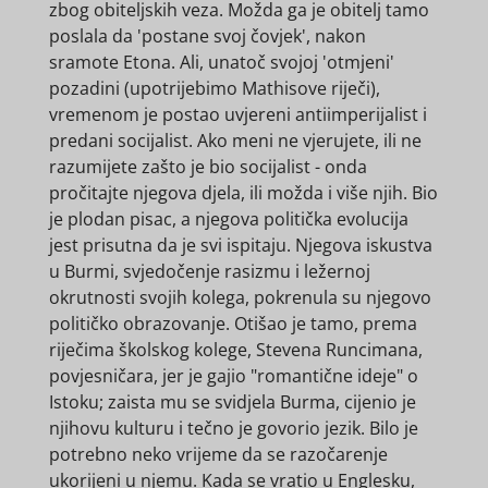
zbog obiteljskih veza. Možda ga je obitelj tamo
poslala da 'postane svoj čovjek', nakon
sramote Etona. Ali, unatoč svojoj 'otmjeni'
pozadini (upotrijebimo Mathisove riječi),
vremenom je postao uvjereni antiimperijalist i
predani socijalist. Ako meni ne vjerujete, ili ne
razumijete zašto je bio socijalist - onda
pročitajte njegova djela, ili možda i više njih. Bio
je plodan pisac, a njegova politička evolucija
jest prisutna da je svi ispitaju. Njegova iskustva
u Burmi, svjedočenje rasizmu i ležernoj
okrutnosti svojih kolega, pokrenula su njegovo
političko obrazovanje. Otišao je tamo, prema
riječima školskog kolege, Stevena Runcimana,
povjesničara, jer je gajio "romantične ideje" o
Istoku; zaista mu se svidjela Burma, cijenio je
njihovu kulturu i tečno je govorio jezik. Bilo je
potrebno neko vrijeme da se razočarenje
ukorijeni u njemu. Kada se vratio u Englesku,