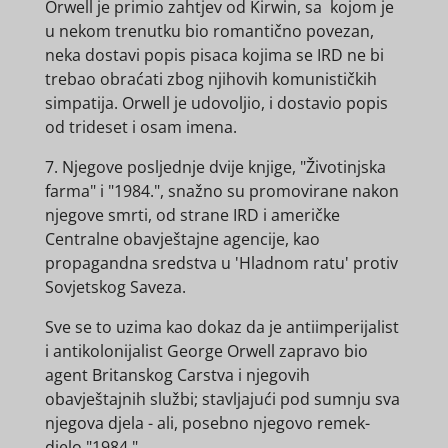
Orwell je primio zahtjev od Kirwin, sa kojom je
u nekom trenutku bio romantično povezan,
neka dostavi popis pisaca kojima se IRD ne bi
trebao obraćati zbog njihovih komunističkih
simpatija. Orwell je udovoljio, i dostavio popis
od trideset i osam imena.
7. Njegove posljednje dvije knjige, "Životinjska
farma" i "1984.", snažno su promovirane nakon
njegove smrti, od strane IRD i američke
Centralne obavještajne agencije, kao
propagandna sredstva u 'Hladnom ratu' protiv
Sovjetskog Saveza.
Sve se to uzima kao dokaz da je antiimperijalist
i antikolonijalist George Orwell zapravo bio
agent Britanskog Carstva i njegovih
obavještajnih službi; stavljajući pod sumnju sva
njegova djela - ali, posebno njegovo remek-
djelo "1984.".