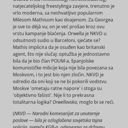
natjecateljskog freestylinga zavjere, trenutno je
vrlo moderna, sa neshvatljivo popularnim
Milesom Mathisom kao doajenom. Za Georgea
je sve to déjà vu; on je već prošao kroz ovu
vrstu kampanje blaćenja. Orwella je NKVD u
odsutnosti sudio u Barceloni, sjećate se?
Mathis implicira da je osuđen kao britanski
agent, što nije slučaj: optužba je jednostavno
bila da je bio član POUM-a, španjolske
komunističke milicije koja nije bila povezana sa
Moskvom, i to jest bio njen zločin. NKVD je
odredio da oni koji se ne bi pokorili vodstvu
Moskve 'ometaju ratne napore' i stoga su
'objektivno fašisti'. Nije li to prekrasna
totalitarna logika?
Orwellovska
, moglo bi se reći.
(
NKVD — Narodni komesarijat za unutarnje
poslove — bila je ozloglašena sovjetska tajna
policija, preteča KGB-a, odgovorna za državnu