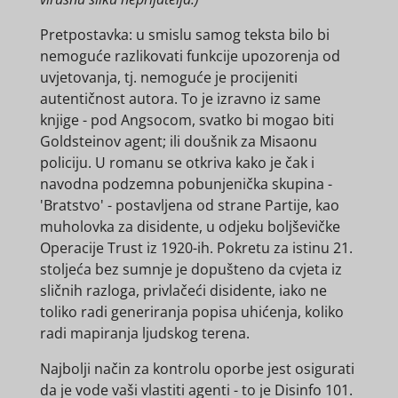
Pretpostavka: u smislu samog teksta bilo bi
nemoguće razlikovati funkcije upozorenja od
uvjetovanja, tj. nemoguće je procijeniti
autentičnost autora. To je izravno iz same
knjige - pod Angsocom, svatko bi mogao biti
Goldsteinov agent; ili doušnik za Misaonu
policiju. U romanu se otkriva kako je čak i
navodna podzemna pobunjenička skupina -
'Bratstvo' - postavljena od strane Partije, kao
muholovka za disidente, u odjeku boljševičke
Operacije Trust iz 1920-ih. Pokretu za istinu 21.
stoljeća bez sumnje je dopušteno da cvjeta iz
sličnih razloga, privlačeći disidente, iako ne
toliko radi generiranja popisa uhićenja, koliko
radi mapiranja ljudskog terena.
Najbolji način za kontrolu oporbe jest osigurati
da je vode vaši vlastiti agenti - to je Disinfo 101.