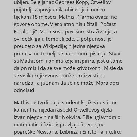
ubijen. Belgijanac Georges Kopp, Orwellov
prijatelj i zapovjednik, uhićen je i mučen
tijekom 18 mjeseci. Mathis i 'Farma ovaca' ne
govore o tome. Vjerojatno nisu čitali "Počast
Kataloniji". Mathisovo površno istraživanje, a
ovi dečki ga u tome slijede, u potpunosti je
preuzeto sa Wikipedije; nijedna njegova
premisa ne temelji se na samom pisanju. Stvar
sa Mathisom, i onima koje inspirira, jest u tome
da on misli da se sve može krivotvoriti. Misle da
se velika književnost može proizvesti po
narudžbi, a ja znam da se ne može. Mora doći
odnekud.
Mathis ne tvrdi da je student književnosti i ne
komentira nijedan aspekt Orwellovog djela
izvan njegovih najširih okvira. Piše uglavnom o
matematici i fizici, ispravljajući temeljne
pogreške Newtona, Leibniza i Einsteina, i koliko