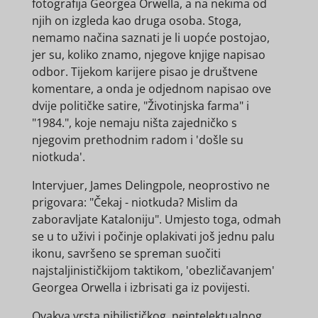
fotografija Georgea Orwella, a na nekima od
njih on izgleda kao druga osoba. Stoga,
nemamo načina saznati je li uopće postojao,
jer su, koliko znamo, njegove knjige napisao
odbor. Tijekom karijere pisao je društvene
komentare, a onda je odjednom napisao ove
dvije političke satire, "Životinjska farma" i
"1984.", koje nemaju ništa zajedničko s
njegovim prethodnim radom i 'došle su
niotkuda'.
Intervjuer, James Delingpole, neoprostivo ne
prigovara: "Čekaj - niotkuda? Mislim da
zaboravljate Kataloniju". Umjesto toga, odmah
se u to uživi i počinje oplakivati ​​još jednu palu
ikonu, savršeno se spreman suočiti
najstaljinističkijom taktikom, 'obezličavanjem'
Georgea Orwella i izbrisati ga iz povijesti.
Ovakva vrsta nihilističkog, neintelektualnog,