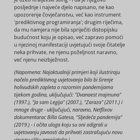
posljednje i najveće djelo napisano, ne kao
upozorenje čovječanstvu, već kao instrument
'prediktivnog programiranja'; drugim riječima,
da mu namjera nije bila spriječiti distopijsku
budućnost koju je opisao, već zapravo pomoći
u njezinoj manifestaciji uvjetujući svoje čitatelje
neka prihvate, ne njenu poželjnost naravno,
već njenu neizbježnost.
(Napomena: Najaktualniji primjeri koji ilustriraju
načelo prediktivnog uvjetovanja bilo bi širenje
holivudskih zapleta o razornim pandemijama
tijekom godina, uključujući: "Dvanaest majmuna"
(1997.), "Ja sam Legija" (2007.), "Zaraza" (2011.) i
mnoge druge - uključujući, naravno, Netflixov
dokumentarac Billa Gatesa, "Sljedeća pandemija"
(2019.) - i očita uloga koju su oni odigrali u
uvjetovanju javnosti da prihvati zastrašujuću novu
virusnu sliku neprijatelja.)