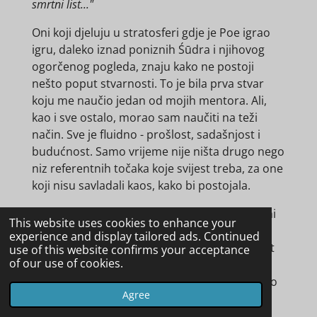
smrtni list..."
Oni koji djeluju u stratosferi gdje je Poe igrao
igru, daleko iznad poniznih Śūdra i njihovog
ogorčenog pogleda, znaju kako ne postoji
nešto poput stvarnosti. To je bila prva stvar
koju me naučio jedan od mojih mentora. Ali,
kao i sve ostalo, morao sam naučiti na teži
način. Sve je fluidno - prošlost, sadašnjost i
budućnost. Samo vrijeme nije ništa drugo nego
niz referentnih točaka koje svijest treba, za one
koji nisu savladali kaos, kako bi postojala.
U valnoj fizici, koja je jedina prava fizika, atomi
This website uses cookies to enhance your
su izmišljeni koncept za izmišljene
experience and display tailored ads. Continued
znanstvenike, jer oni koji zajašu valove, poput
use of this website confirms your acceptance
of our use of cookies.
Srebrnog Surfera iz stripa, moraju paziti da
nikada ne padnu. Bilo da ste bili drogirani, kao
Agree
što su sigurno bili Poe i Nietzsche, ili zato što
ste previše gledali u ostale stanovnike vala,