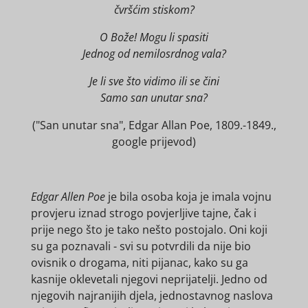
čvršćim stiskom?
O Bože! Mogu li spasiti
Jednog od nemilosrdnog vala?
Je li sve što vidimo ili se čini
Samo san unutar sna?
("San unutar sna", Edgar Allan Poe, 1809.-1849.,
google prijevod)
Edgar Allen Poe
je bila osoba koja je imala vojnu
provjeru iznad strogo povjerljive tajne, čak i
prije nego što je tako nešto postojalo. Oni koji
su ga poznavali - svi su potvrdili da nije bio
ovisnik o drogama, niti pijanac, kako su ga
kasnije oklevetali njegovi neprijatelji. Jedno od
njegovih najranijih djela, jednostavnog naslova