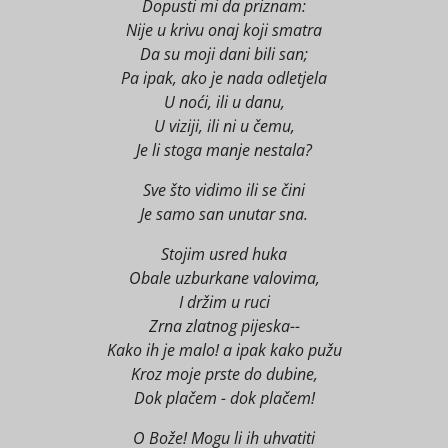
Dopusti mi da priznam:
Nije u krivu onaj koji smatra
Da su moji dani bili san;
Pa ipak, ako je nada odletjela
U noći, ili u danu,
U viziji, ili ni u čemu,
Je li stoga manje nestala?
Sve što vidimo ili se čini
Je samo san unutar sna.
Stojim usred huka
Obale uzburkane valovima,
I držim u ruci
Zrna zlatnog pijeska--
Kako ih je malo! a ipak kako pužu
Kroz moje prste do dubine,
Dok plačem - dok plačem!
O Bože! Mogu li ih uhvatiti