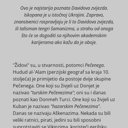
Ovo je najstarija poznata Davidova zvijezda.
Iskopana je u istočnoj Ukrajini. Zapravo,
znanstvenici raspravljaju je li to Davidova zvijezda,
ili talisman tengri šamanizma, u strahu od onoga
što će se dogoditi sa njihovim akademskim
karijerama ako kažu da je oboje.
"Židovi" su, u stvarnosti, potomci
Pečenega
.
Hudud al-'Alam (perzijski geograf sa kraja 10.
stoljeća) je primijetio da postoje dvije skupine
Pečenega. One koji su živjeli uz Donjet je
nazivao
"turskim Pečenezima"
; oni su i danas
poznati kao Donmeh Turci. One koji su živjeli uz
Kuban je nazivao
"hazarskim Pečenezima"
.
Danas se nazivaju Aškenazima. Nekada su bili
veliki ratnici, pirati, jedini su bili sposobni
suprotstaviti se Vikinzima, koristeći gerilsku