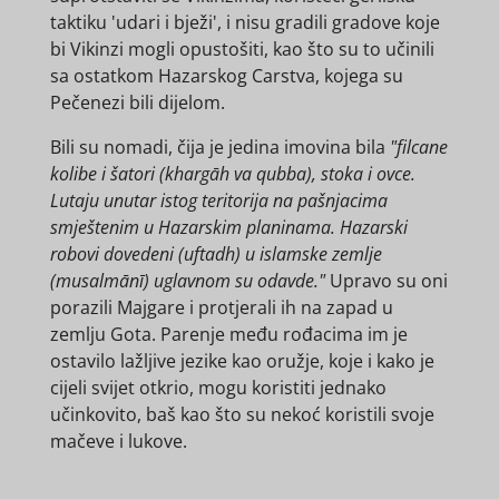
taktiku 'udari i bježi', i nisu gradili gradove koje
bi Vikinzi mogli opustošiti, kao što su to učinili
sa ostatkom Hazarskog Carstva, kojega su
Pečenezi bili dijelom.
Bili su nomadi, čija je jedina imovina bila
"filcane
kolibe i šatori (khargāh va qubba), stoka i ovce.
Lutaju unutar istog teritorija na pašnjacima
smještenim u Hazarskim planinama. Hazarski
robovi dovedeni (uftadh) u islamske zemlje
(musalmānī) uglavnom su odavde."
Upravo su oni
porazili Majgare i protjerali ih na zapad u
zemlju Gota. Parenje među rođacima im je
ostavilo lažljive jezike kao oružje, koje i kako je
cijeli svijet otkrio, mogu koristiti jednako
učinkovito, baš kao što su nekoć koristili svoje
mačeve i lukove.