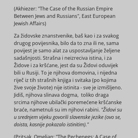
(A
khiezer: "The Case of the Russian Empire
Between Jews and Russians", East European
Jewish Affairs)
Za židovske znanstvenike, baš kao i za svakog
drugog povijesnika, bilo da to zna ili ne, sama
povijest je samo alat za uspostavljanje željene
sadašnjosti. Strašna i neizreciva istina, i za
Židove i za kršćane, jest da su Židovi oduvijek
bili u Rusiji. To je njihova domovina, i nijedna
riječ iz tih strašnih knjiga i svitaka (po kojima
žive svoje živote) nije istinita - sve je izmišljeno.
Jidiš, njihova slinava dogma, toliko draga
srcima njihove ubilački poremećene kršćanske
braće, nametnuli su im njihovi rabini.
"Židovi su
u srednjem vijeku govorili slavenske jezike (ovo se,
doista, kasnije pokazalo istinitim)."
(
Pritsak, Omeljan: "The Pechenegs: A Case of