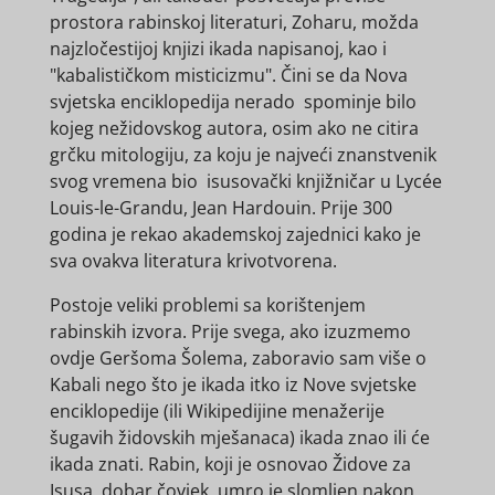
prostora rabinskoj literaturi, Zoharu, možda
najzločestijoj knjizi ikada napisanoj, kao i
"kabalističkom misticizmu". Čini se da Nova
svjetska enciklopedija nerado spominje bilo
kojeg nežidovskog autora, osim ako ne citira
grčku mitologiju, za koju je najveći znanstvenik
svog vremena bio isusovački knjižničar u Lycée
Louis-le-Grandu, Jean Hardouin. Prije 300
godina je rekao akademskoj zajednici kako je
sva ovakva literatura krivotvorena.
Postoje veliki problemi sa korištenjem
rabinskih izvora. Prije svega, ako izuzmemo
ovdje Geršoma Šolema, zaboravio sam više o
Kabali nego što je ikada itko iz Nove svjetske
enciklopedije (ili Wikipedijine menažerije
šugavih židovskih mješanaca) ikada znao ili će
ikada znati. Rabin, koji je osnovao Židove za
Isusa, dobar čovjek, umro je slomljen nakon