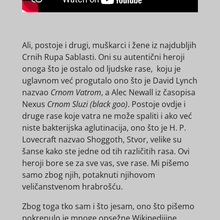
Ali, postoje i drugi, muškarci i žene iz najdubljih
Crnih Rupa Sablasti. Oni su autentični heroji
onoga što je ostalo od ljudske rase, koju je
uglavnom već progutalo ono što je David Lynch
nazvao
Crnom Vatrom
, a Alec Newall iz časopisa
Nexus
Crnom Sluzi (black goo)
. Postoje ovdje i
druge rase koje vatra ne može spaliti i ako već
niste bakterijska aglutinacija, ono što je H. P.
Lovecraft nazvao Shoggoth, Stvor, velike su
šanse kako ste jedne od tih različitih rasa. Ovi
heroji bore se za sve vas, sve rase. Mi pišemo
samo zbog njih, potaknuti njihovom
veličanstvenom hrabrošću.
Zbog toga tko sam i što jesam, ono što pišemo
pokrenulo je mnoge opsežne Wikipedijine