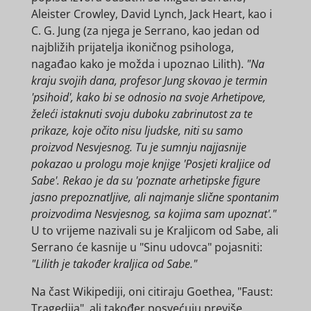
Aleister Crowley, David Lynch, Jack Heart, kao i
C. G. Jung (za njega je Serrano, kao jedan od
najbližih prijatelja ikoničnog psihologa,
nagađao kako je možda i upoznao Lilith).
"Na
kraju svojih dana, profesor Jung skovao je termin
'psihoid', kako bi se odnosio na svoje Arhetipove,
želeći istaknuti svoju duboku zabrinutost za te
prikaze, koje očito nisu ljudske, niti su samo
proizvod Nesvjesnog. Tu je sumnju najjasnije
pokazao u prologu moje knjige 'Posjeti kraljice od
Sabe'. Rekao je da su 'poznate arhetipske figure
jasno prepoznatljive, ali najmanje slične spontanim
proizvodima Nesvjesnog, sa kojima sam upoznat'.
"
U to vrijeme nazivali su je Kraljicom od Sabe, ali
Serrano će kasnije u "Sinu udovca" pojasniti:
"Lilith je također kraljica od Sabe."
Na čast Wikipediji, oni citiraju Goethea, "Faust:
Tragedija", ali također posvećuju previše