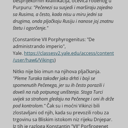
besprijekornih kvalifikacija, očevica rođenog u
Purpuru:
"Pečenezi su susjedi i marširaju zajedno
sa Rusima, a često, kada nisu u miru jedni sa
drugima, onda pljačkaju Rusiju i nanose joj znatnu
štetu i ogorčenje."
(Constantine VII Porphyrogenitus: "De
administrando imperio",
Yale.
https://classesv2.yale.edu/access/content
/user/haw6/Vikings
)
Nitko nije bio imun na njihova pljačkanja.
"Pleme Turaka također jako drhti i boji se
spomenutih Pečenega, jer su ih često porazili i
doveli na rub potpunog uništenja. Stoga Turci
uvijek sa strahom gledaju na Pečenege i oni ih drže
pod kontrolom."
Čak su i moćni Vikinzi bili
zlostavljani od njih, kada su prevozili robu za
trgovinu sa Bliskim istokom niz rijeku Dnjepar.
Iz tih je razloga Konstantin "VII" Porfirogenet