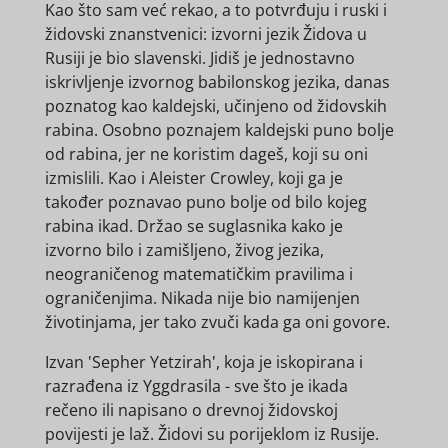
Kao što sam već rekao, a to potvrđuju i ruski i
židovski znanstvenici: izvorni jezik Židova u
Rusiji je bio slavenski. Jidiš je jednostavno
iskrivljenje izvornog babilonskog jezika, danas
poznatog kao kaldejski, učinjeno od židovskih
rabina. Osobno poznajem kaldejski puno bolje
od rabina, jer ne koristim dageš, koji su oni
izmislili. Kao i Aleister Crowley, koji ga je
također poznavao puno bolje od bilo kojeg
rabina ikad. Držao se suglasnika kako je
izvorno bilo i zamišljeno, živog jezika,
neograničenog matematičkim pravilima i
ograničenjima. Nikada nije bio namijenjen
životinjama, jer tako zvuči kada ga oni govore.
Izvan 'Sepher Yetzirah', koja je iskopirana i
razrađena iz Yggdrasila - sve što je ikada
rečeno ili napisano o drevnoj židovskoj
povijesti je laž. Židovi su porijeklom iz Rusije.