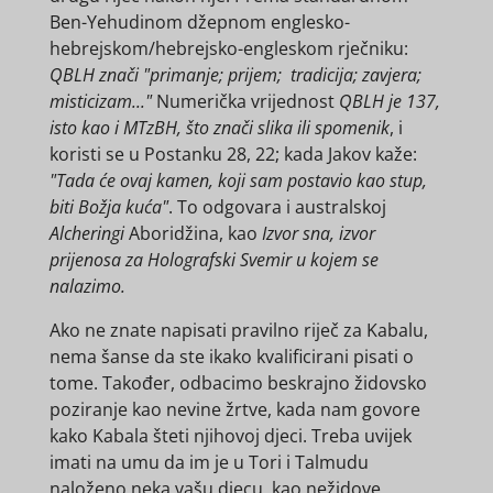
Ben-Yehudinom džepnom englesko-
hebrejskom/hebrejsko-engleskom rječniku:
QBLH znači "primanje; prijem; tradicija; zavjera;
misticizam..."
Numerička vrijednost
QBLH je 137,
isto kao i MTzBH, što znači slika ili spomenik
, i
koristi se u Postanku 28, 22; kada Jakov kaže:
"Tada će ovaj kamen, koji sam postavio kao stup,
biti Božja kuća"
. To odgovara i australskoj
Alcheringi
Aboridžina, kao
Izvor sna, izvor
prijenosa za Holografski Svemir u kojem se
nalazimo.
Ako ne znate napisati pravilno riječ za Kabalu,
nema šanse da ste ikako kvalificirani pisati o
tome. Također, odbacimo beskrajno židovsko
poziranje kao nevine žrtve, kada nam govore
kako Kabala šteti njihovoj djeci. Treba uvijek
imati na umu da im je u Tori i Talmudu
naloženo neka vašu djecu, kao nežidove,