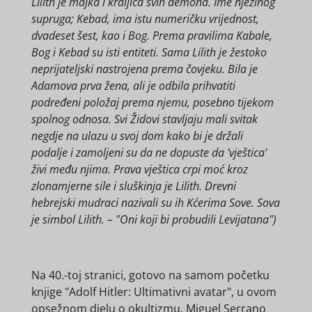
Lilith je majka i kraljica svih demona. Ime njezinog
supruga; Kebad, ima istu numeričku vrijednost,
dvadeset šest, kao i Bog. Prema pravilima Kabale,
Bog i Kebad su isti entiteti. Sama Lilith je žestoko
neprijateljski nastrojena prema čovjeku. Bila je
Adamova prva žena, ali je odbila prihvatiti
podređeni položaj prema njemu, posebno tijekom
spolnog odnosa. Svi Židovi stavljaju mali svitak
negdje na ulazu u svoj dom kako bi je držali
podalje i zamoljeni su da ne dopuste da 'vještica'
živi među njima. Prava vještica crpi moć kroz
zlonamjerne sile i sluškinja je Lilith. Drevni
hebrejski mudraci nazivali su ih Kćerima Sove. Sova
je simbol Lilith. – "Oni koji bi probudili Levijatana")
Na 40.-toj stranici, gotovo na samom početku
knjige "Adolf Hitler: Ultimativni avatar", u ovom
opsežnom djelu o okultizmu, Miguel Serrano