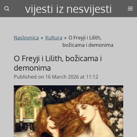
vijesti iz nesvijesti
Skip
to
main
content
Naslovnica
»
Kultura
»
O Freyji i Lilith,
božicama i demonima
O Freyji i Lilith, božicama i
demonima
Published on 16 March 2026 at 11:12