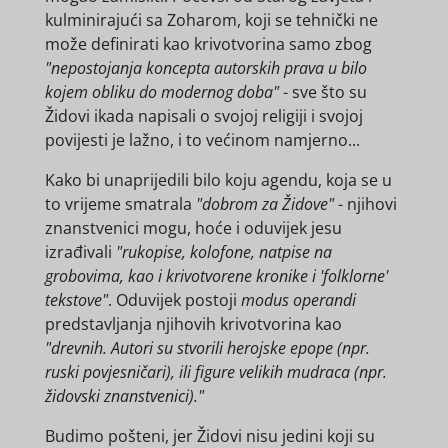
kulminirajući sa Zoharom, koji se tehnički ne
može definirati kao krivotvorina samo zbog
"nepostojanja koncepta autorskih prava u bilo
kojem obliku do modernog doba"
- sve što su
Židovi ikada napisali o svojoj religiji i svojoj
povijesti je lažno, i to većinom namjerno...
Kako bi unaprijedili bilo koju agendu, koja se u
to vrijeme smatrala
"dobrom za Židove"
- njihovi
znanstvenici mogu, hoće i oduvijek jesu
izrađivali
"rukopise, kolofone, natpise na
grobovima, kao i krivotvorene kronike i 'folklorne'
tekstove"
. Oduvijek postoji
modus operandi
predstavljanja njihovih krivotvorina kao
"drevnih. Autori su stvorili herojske epope (npr.
ruski povjesničari), ili figure velikih mudraca (npr.
židovski znanstvenici)."
Budimo pošteni, jer Židovi nisu jedini koji su