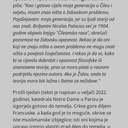
piše:
"Kao i gotovo cijela moja generacija u Čileu i
svijetu, nisam znao ništa o židovskom problemu.
Pojašnjavam: moja generacija, jer su ljudi stariji od
nas znali. Briljantni Nicolas Palacios već je 1904.
godine objavio knjigu "Čileanska rasa", skrećući
pozornost na židovsku opasnost. Rekao je da oni
koji ne znaju ništa o ovom problemu ne mogu znati
ništa o povijesti čovječanstva. I rekao je da se, kako
bi se cijenila dobrobit i opasnost filozofske ili
znanstvene teorije, prvo se mora pitati o rasnom
podrijetlu njezina autora. Ako je Židov, onda ta
teorija mora biti lažna i štetna za nežidove."
Prošli tjedan (tekst je napisan u veljači 2022.
godine), katedrala Notre Dame u Parizu je
izgorjela gotovo do temelja. Crkve gore diljem
Francuske, a kada god je to moguće, okrive se
iste muslimanske izbjeglice; isti oni kojima je
upravo izgorio vlastiti grad Alep do temelja, u