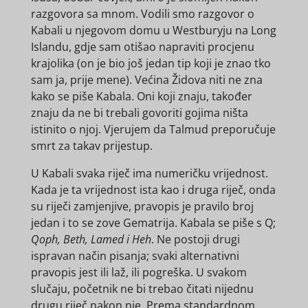
razgovora sa mnom. Vodili smo razgovor o
Kabali u njegovom domu u Westburyju na Long
Islandu, gdje sam otišao napraviti procjenu
krajolika (on je bio još jedan tip koji je znao tko
sam ja, prije mene). Većina Židova niti ne zna
kako se piše Kabala. Oni koji znaju, također
znaju da ne bi trebali govoriti gojima ništa
istinito o njoj. Vjerujem da Talmud preporučuje
smrt za takav prijestup.
U Kabali svaka riječ ima numeričku vrijednost.
Kada je ta vrijednost ista kao i druga riječ, onda
su riječi zamjenjive, pravopis je pravilo broj
jedan i to se zove Gematrija. Kabala se piše s Q;
Qoph, Beth, Lamed i Heh
. Ne postoji drugi
ispravan način pisanja; svaki alternativni
pravopis jest ili laž, ili pogreška. U svakom
slučaju, početnik ne bi trebao čitati nijednu
drugu riječ nakon nje. Prema standardnom