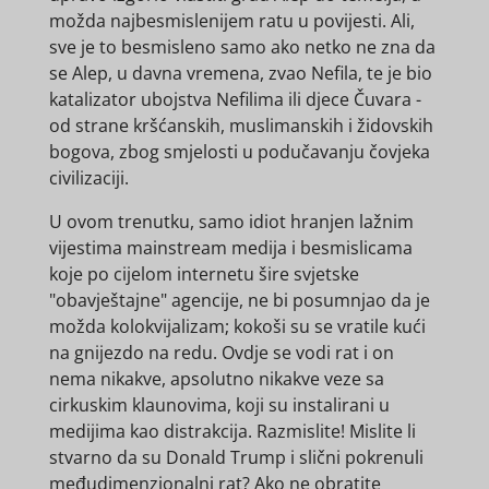
možda najbesmislenijem ratu u povijesti. Ali,
sve je to besmisleno samo ako netko ne zna da
se Alep, u davna vremena, zvao Nefila, te je bio
katalizator ubojstva Nefilima ili djece Čuvara -
od strane kršćanskih, muslimanskih i židovskih
bogova, zbog smjelosti u podučavanju čovjeka
civilizaciji.
U ovom trenutku, samo idiot hranjen lažnim
vijestima mainstream medija i besmislicama
koje po cijelom internetu šire svjetske
"obavještajne" agencije, ne bi posumnjao da je
možda kolokvijalizam; kokoši su se vratile kući
na gnijezdo na redu. Ovdje se vodi rat i on
nema nikakve, apsolutno nikakve veze sa
cirkuskim klaunovima, koji su instalirani u
medijima kao distrakcija. Razmislite! Mislite li
stvarno da su Donald Trump i slični pokrenuli
međudimenzionalni rat? Ako ne obratite