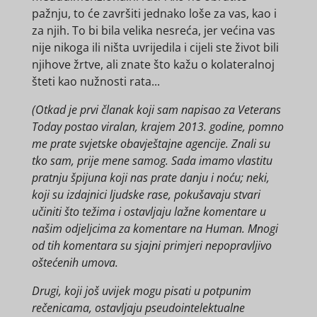
pažnju, to će završiti jednako loše za vas, kao i
za njih. To bi bila velika nesreća, jer većina vas
nije nikoga ili ništa uvrijedila i cijeli ste život bili
njihove žrtve, ali znate što kažu o kolateralnoj
šteti kao nužnosti rata...
(Otkad je prvi članak koji sam napisao za Veterans
Today postao viralan, krajem 2013. godine, pomno
me prate svjetske obavještajne agencije. Znali su
tko sam, prije mene samog. Sada imamo vlastitu
pratnju špijuna koji nas prate danju i noću; neki,
koji su izdajnici ljudske rase, pokušavaju stvari
učiniti što težima i ostavljaju lažne komentare u
našim odjeljcima za komentare na Human. Mnogi
od tih komentara su sjajni primjeri nepopravljivo
oštećenih umova.
Drugi, koji još uvijek mogu pisati u potpunim
rečenicama, ostavljaju pseudointelektualne