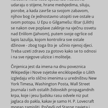
udaraju o stijene, hrane medvjedima, siluju,
porobe, a kada završe sa svojom zabavom,
njihov bog će jednostavno utopiti sve ostale u
svom potopu. U Epu o Gilgamešu: Ištar (Lilith)
se nakon ove poplave zaklinje na vječnu osvetu
nad Enlilom (Jahvom), putem svoje ogrlice od
lapis lazulija, kojom kontrolira sve ostale
džinove - zbog toga što je učinio njenoj djeci.
Treba uzeti zdravo za gotovo kako se to odnosi
i na sve njegove ulizice i molitelje.
Činjenica jest da imena na dnu poveznica
Wikipedije i Nove svjetske enciklopedije o Lilith
izgledaju vrlo slično imenima u uredništvu New
York Timesa, Washington Posta, Wall Street
Journala i svih ostalih židovskih propagandnih
krpa, koje i jesu ljudsku rasu odvele niz put
jaglaca do pakla, kakav je samo H. P. Lovecraft
mogao zamisliti. Počevši od Starog zavjeta i