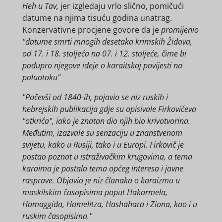
Heh u Tav,
jer izgledaju vrlo slično, pomičući
datume na njima tisuću godina unatrag.
Konzervativne procjene govore da je
promijenio
"datume smrti mnogih desetaka krimskih Židova,
od 17. i 18. stoljeća na 07. i 12. stoljeće, čime bi
podupro njegove ideje o karaitskoj povijesti na
poluotoku"
"Počevši od 1840-ih, pojavio se niz ruskih i
hebrejskih publikacija gdje su opisivale Firkovičeva
"otkrića", iako je znatan dio njih bio krivotvorina.
Međutim, izazvale su senzaciju u znanstvenom
svijetu, kako u Rusiji, tako i u Europi. Firkovič je
postao poznat u istraživačkim krugovima, a tema
karaima je postala tema općeg interesa i javne
rasprave. Objavio je niz članaka o karaizmu u
maskilskim časopisima poput Hakarmela,
Hamaggida, Hamelitza, Hashahara i Ziona, kao i u
ruskim časopisima."