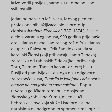
krivotvorili povijest, samo su u tome bolji od
svih ostalih.
Jedan od najvećih lažljivaca, iz ovog plemena
profesionalnih lažljivaca, bio je prototip
cionista
Avraham Firkowicz
(1787.-1874.), čije se
djelo stvaranja egzodusa, 900 godina prije naše
ere, i danas navodi kao razlog zašto Rusi danas
okupiraju Palestinu. Odlučan dokazati da su
karaitski Židovi (koji prihvaćaju samo Tanakh)
za razliku od rabinskih Židova (koji prihvaćaju
Toru, Talmud i Tanakh kao autoritete) bili u
Rusiji od pamtivijeka, te stoga nisu odgovorni
za raspeće Isusa,
"izmislio je kolofone i krivotvorio
natpise na nadgrobnim spomenicima"
. Poput
utvare u gotičkom romanu je opsjedao
židovska groblja na Krimu, mijenjajući
hebrejska slova koja služe i kao brojevi, na
natpisima na nadgrobnim spomenicima, npr.
iz