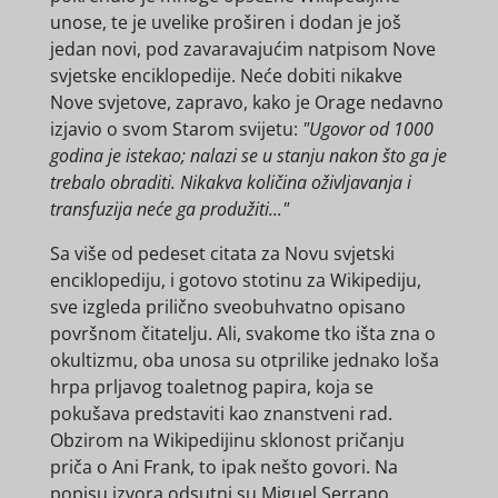
unose, te je uvelike proširen i dodan je još
jedan novi, pod zavaravajućim natpisom Nove
svjetske enciklopedije. Neće dobiti nikakve
Nove svjetove, zapravo, kako je Orage nedavno
izjavio o svom Starom svijetu:
"Ugovor od 1000
godina je istekao; nalazi se u stanju nakon što ga je
trebalo obraditi. Nikakva količina oživljavanja i
transfuzija neće ga produžiti..."
Sa više od pedeset citata za Novu svjetski
enciklopediju, i gotovo stotinu za Wikipediju,
sve izgleda prilično sveobuhvatno opisano
površnom čitatelju. Ali, svakome tko išta zna o
okultizmu, oba unosa su otprilike jednako loša
hrpa prljavog toaletnog papira, koja se
pokušava predstaviti kao znanstveni rad.
Obzirom na Wikipedijinu sklonost pričanju
priča o Ani Frank, to ipak nešto govori. Na
popisu izvora odsutni su Miguel Serrano,