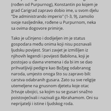
(rođen od Purpurnog), Konstantin po kojem je
grad Carigrad zapravo dobio ime, u svom djelu
"De administrando imperio" (1-3, 9), zamolio
svoje nasljednike, rođene u Purpurnom, neka
sa ovima dogovore primirje.
Tako je učinjeno i dodijeljen im je status
gospodara među onima koji nisu poznavali
ljudsku povijest. Stari zavjet je izmišljen iz
njihovih legendi i povijesti Babilona, koji je
postojao u davna vremena i da bi im se dao
prihvatljiviji pedigre kao Božjeg odabranog
naroda, umjesto onoga što su zapravo bili:
carstva odabranih gusara. Zato su sve religije
utemeljene na gnusnom djetetu koje otac
žrtvuje ubojici, sa kojim su se gusari snažno
poistovjećivali i nazivali ga Abrahamom. Oni su
neprijatelji i istine i ljudskog roda.