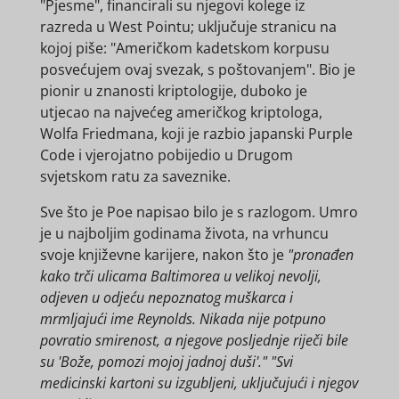
"Pjesme", financirali su njegovi kolege iz
razreda u West Pointu; uključuje stranicu na
kojoj piše: "Američkom kadetskom korpusu
posvećujem ovaj svezak, s poštovanjem". Bio je
pionir u znanosti kriptologije, duboko je
utjecao na najvećeg američkog kriptologa,
Wolfa Friedmana, koji je razbio japanski Purple
Code i vjerojatno pobijedio u Drugom
svjetskom ratu za saveznike.
Sve što je Poe napisao bilo je s razlogom. Umro
je u najboljim godinama života, na vrhuncu
svoje književne karijere, nakon što je
"pronađen
kako trči ulicama Baltimorea u velikoj nevolji,
odjeven u odjeću nepoznatog muškarca i
mrmljajući ime Reynolds. Nikada nije potpuno
povratio smirenost, a njegove posljednje riječi bile
su 'Bože, pomozi mojoj jadnoj duši'." "Svi
medicinski kartoni su izgubljeni, uključujući i njegov