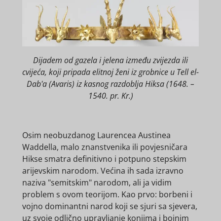
Dijadem od gazela i jelena između zvijezda ili
cvijeća, koji pripada elitnoj ženi iz grobnice u Tell el-
Dab'a (Avaris) iz kasnog razdoblja Hiksa (1648. –
1540. pr. Kr.)
Osim neobuzdanog Laurencea Austinea
Waddella, malo znanstvenika ili povjesničara
Hikse smatra definitivno i potpuno stepskim
arijevskim narodom. Većina ih sada izravno
naziva "semitskim" narodom, ali ja vidim
problem s ovom teorijom. Kao prvo: borbeni i
vojno dominantni narod koji se sjuri sa sjevera,
uz svoje odlično upravljanje konjima i bojnim