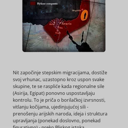
Nit započinje stepskim migracijama, dostiže
svoj vrhunac, uzastopno kroz uspon svake
skupine, te se raspliće kada regionalne sile
(Asirija, Egipat) ponovno uspostavljaju
kontrolu. To je priča o borilačkoj izvrsnosti,
vitlanju kočijama, ujedinjujućoj sili -
prenošenju arijskih naroda, ideja i struktura
upravljanja (ponekad doslovno, ponekad
figurativno) - preko Bliskog istoka.