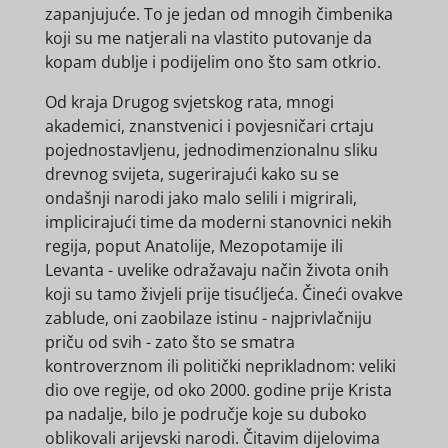
zapanjujuće. To je jedan od mnogih čimbenika
koji su me natjerali na vlastito putovanje da
kopam dublje i podijelim ono što sam otkrio.
Od kraja Drugog svjetskog rata, mnogi
akademici, znanstvenici i povjesničari crtaju
pojednostavljenu, jednodimenzionalnu sliku
drevnog svijeta, sugerirajući kako su se
ondašnji narodi jako malo selili i migrirali,
implicirajući time da moderni stanovnici nekih
regija, poput Anatolije, Mezopotamije ili
Levanta - uvelike odražavaju način života onih
koji su tamo živjeli prije tisućljeća. Čineći ovakve
zablude, oni zaobilaze istinu - najprivlačniju
priču od svih - zato što se smatra
kontroverznom ili politički neprikladnom: veliki
dio ove regije, od oko 2000. godine prije Krista
pa nadalje, bilo je područje koje su duboko
oblikovali arijevski narodi. Čitavim dijelovima