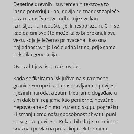
Desetine drevnih i suvremenih tekstova to
jasno potvrđuju - no, novija se znanost zapleće
u zacrtane čvorove, odbacuje sve kao
izmišljotinu, nepoštenje ili nesporazum. Čini se
kao da čini sve što može kako bi prekinuli ovu
vezu, koja je ležerno prihvaćena, kao ona
najjednostavnija i očigledna istina, prije samo
nekoliko generacija.
Ovo zahtijeva ispravak, ovdje.
Kada se fiksiramo isključivo na suvremene
granice Europe i kada raspravljamo o povijesti
njezinih naroda, a zatim tretiramo događaje u
tim dalekim regijama kao periferne, nevažne i
nepovezane - činimo izuzetno skupu pogrešku
- i smanjujemo našu sposobnost shvatiti puni
opseg ove povijesti. Rekao bih da je to iznimno
snažna i privlačna priča, koju tek trebamo