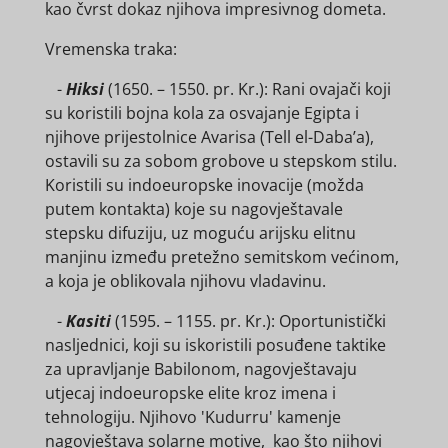
kao čvrst dokaz njihova impresivnog dometa.
Vremenska traka:
-
Hiksi
(1650. – 1550. pr. Kr.): Rani ovajači koji
su koristili bojna kola za osvajanje Egipta i
njihove prijestolnice Avarisa (Tell el-Daba’a),
ostavili su za sobom grobove u stepskom stilu.
Koristili su indoeuropske inovacije (možda
putem kontakta) koje su nagovještavale
stepsku difuziju, uz moguću arijsku elitnu
manjinu između pretežno semitskom većinom,
a koja je oblikovala njihovu vladavinu.
-
Kasiti
(1595. – 1155. pr. Kr.): Oportunistički
nasljednici, koji su iskoristili posuđene taktike
za upravljanje Babilonom, nagovještavaju
utjecaj indoeuropske elite kroz imena i
tehnologiju. Njihovo 'Kudurru' kamenje
nagovještava solarne motive, kao što njihovi