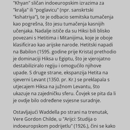
"Khyan" sličan indoeuropskim izrazima za
"kralja" ili "poglavicu" (npr. sanskrtski
"kshatriya"), te je odbacio semitska tumačenja
kao pogrešna, što jesu tumačenja kasnijih
učenjaka. Nadalje ističe da su Hiksi bili blisko
povezani s Hetitima i Mitanijima, koje je oboje
klasificirao kao arijske narode. Hetitski napadi
na Babilon (1595. godine prije Krista) prethodio
je dominaciji Hiksa u Egiptu, što je vjerojatno
destabiliziralo regiju i omogućilo njihove
upade. S druge strane, ekspanzija Hetita na
sjeverni Levant (1350. pr. Kr.) se preklapala s
utjecajem Hiksa na južnom Levantu, što
ukazuje na zajedničku sferu. Čovjek se pita da li
je ovdje bilo određene svjesne suradnje.
Ostavljajući Waddella po strani na trenutak,
Vere Gordon Childe, u "Arijci: Studija o
indoeuropskom podrijetlu" (1926.), čini se kako