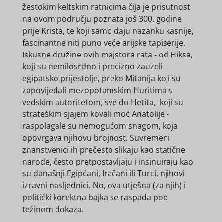
žestokim keltskim ratnicima čija je prisutnost
na ovom području poznata još 300. godine
prije Krista, te koji samo daju nazanku kasnije,
fascinantne niti puno veće arijske tapiserije.
Iskusne družine ovih majstora rata - od Hiksa,
koji su nemilosrdno i precizno zauzeli
egipatsko prijestolje, preko Mitanija koji su
zapovijedali mezopotamskim Huritima s
vedskim autoritetom, sve do Hetita, koji su
strateškim sjajem kovali moć Anatolije -
raspolagale su nemogućom snagom, koja
opovrgava njihovu brojnost. Suvremeni
znanstvenici ih prečesto slikaju kao statične
narode, često pretpostavljaju i insinuiraju kao
su današnji Egipćani, Iračani ili Turci, njihovi
izravni nasljednici. No, ova utješna (za njih) i
politički korektna bajka se raspada pod
težinom dokaza.