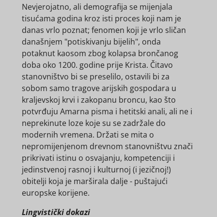
Nevjerojatno, ali demografija se mijenjala
tisućama godina kroz isti proces koji nam je
danas vrlo poznat; fenomen koji je vrlo sličan
današnjem "potiskivanju bijelih", onda
potaknut kaosom zbog kolapsa brončanog
doba oko 1200. godine prije Krista. Čitavo
stanovništvo bi se preselilo, ostavili bi za
sobom samo tragove arijskih gospodara u
kraljevskoj krvi i zakopanu broncu, kao što
potvrđuju Amarna pisma i hetitski anali, ali ne i
neprekinute loze koje su se zadržale do
modernih vremena. Držati se mita o
nepromijenjenom drevnom stanovništvu znači
prikrivati ​​istinu o osvajanju, kompetenciji i
jedinstvenoj rasnoj i kulturnoj (i jezičnoj!)
obitelji koja je marširala dalje - puštajući
europske korijene.
Lingvistički dokazi