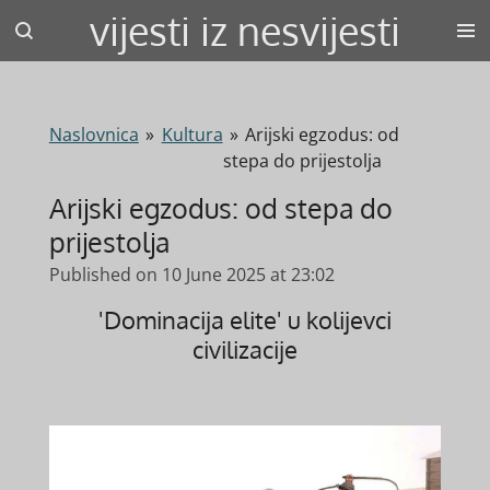
vijesti iz nesvijesti
Skip
to
main
content
Naslovnica
»
Kultura
»
Arijski egzodus: od
stepa do prijestolja
Arijski egzodus: od stepa do
prijestolja
Published on 10 June 2025 at 23:02
'Dominacija elite' u kolijevci
civilizacije