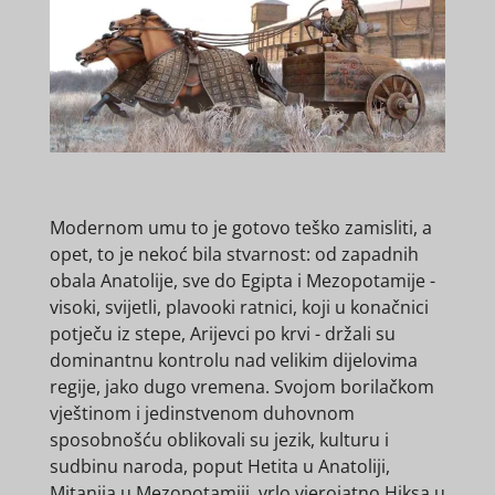
Modernom umu to je gotovo teško zamisliti, a
opet, to je nekoć bila stvarnost: od zapadnih
obala Anatolije, sve do Egipta i Mezopotamije -
visoki, svijetli, plavooki ratnici, koji u konačnici
potječu iz stepe, Arijevci po krvi - držali su
dominantnu kontrolu nad velikim dijelovima
regije, jako dugo vremena. Svojom borilačkom
vještinom i jedinstvenom duhovnom
sposobnošću oblikovali su jezik, kulturu i
sudbinu naroda, poput Hetita u Anatoliji,
Mitanija u Mezopotamiji, vrlo vjerojatno Hiksa u