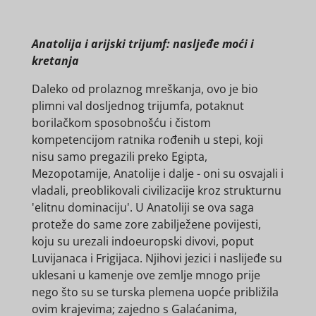
Anatolija i arijski trijumf: nasljeđe moći i
kretanja
Daleko od prolaznog mreškanja, ovo je bio
plimni val dosljednog trijumfa, potaknut
borilačkom sposobnošću i čistom
kompetencijom ratnika rođenih u stepi, koji
nisu samo pregazili preko Egipta,
Mezopotamije, Anatolije i dalje - oni su osvajali i
vladali, preoblikovali civilizacije kroz strukturnu
'elitnu dominaciju'. U Anatoliji se ova saga
proteže do same zore zabilježene povijesti,
koju su urezali indoeuropski divovi, poput
Luvijanaca i Frigijaca. Njihovi jezici i naslijeđe su
uklesani u kamenje ove zemlje mnogo prije
nego što su se turska plemena uopće približila
ovim krajevima; zajedno s Galaćanima,