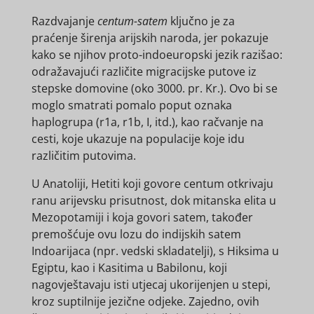
Razdvajanje
centum-satem
ključno je za
praćenje širenja arijskih naroda, jer pokazuje
kako se njihov proto-indoeuropski jezik razišao:
odražavajući različite migracijske putove iz
stepske domovine (oko 3000. pr. Kr.). Ovo bi se
moglo smatrati pomalo poput oznaka
haplogrupa (r1a, r1b, I, itd.), kao račvanje na
cesti, koje ukazuje na populacije koje idu
različitim putovima.
U Anatoliji, Hetiti koji govore centum otkrivaju
ranu arijevsku prisutnost, dok mitanska elita u
Mezopotamiji i koja govori satem, također
premošćuje ovu lozu do indijskih satem
Indoarijaca (npr. vedski skladatelji), s Hiksima u
Egiptu, kao i Kasitima u Babilonu, koji
nagovještavaju isti utjecaj ukorijenjen u stepi,
kroz suptilnije jezične odjeke. Zajedno, ovih