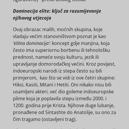
Dominacija elite: ključ za razumijevanje
njihovog utjecaja
Ovaj obrazac malih, moćnih skupina, koje
vladaju većim stanovništvom poznat je kao
'elitna dominacija'
: koncept gdje manjina, koja
često ima superiornu borbenu ili tehnološku
prednost, nameće svoju kulturu, jezik ili
upravljanje domorodačkoj većini. Kroz povijest,
indoeuropski narodi iz stepa često su bili
primjerom, kao što se vidi iz ove četiri skupine:
Hiksi, Kasiti, Mitani i Hetiti. Oni nikako nisu bili
usamljeni akteri, već dio goleme indoeuropske
plime koja je poplavila stepu između 2000. i
1200. godina prije Krista. Njihove duge lubanje,
pronađene od Sintashte do Anatolije, su ono za
čim tragamo (ostavljeni trag).