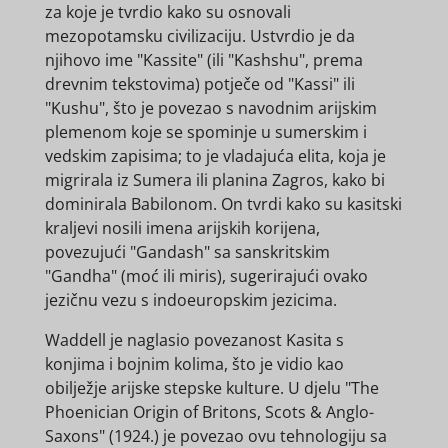
za koje je tvrdio kako su osnovali
mezopotamsku civilizaciju. Ustvrdio je da
njihovo ime "Kassite" (ili "Kashshu", prema
drevnim tekstovima) potječe od "Kassi" ili
"Kushu", što je povezao s navodnim arijskim
plemenom koje se spominje u sumerskim i
vedskim zapisima; to je vladajuća elita, koja je
migrirala iz Sumera ili planina Zagros, kako bi
dominirala Babilonom. On tvrdi kako su kasitski
kraljevi nosili imena arijskih korijena,
povezujući "Gandash" sa sanskritskim
"Gandha" (moć ili miris), sugerirajući ovako
jezičnu vezu s indoeuropskim jezicima.
Waddell je naglasio povezanost Kasita s
konjima i bojnim kolima, što je vidio kao
obilježje arijske stepske kulture. U djelu "The
Phoenician Origin of Britons, Scots & Anglo-
Saxons" (1924.) je povezao ovu tehnologiju sa