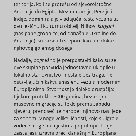
teritorija, koji se protežu od sjeveroistočne
Anatolije do Egipta, Mezopotamije, Perzije i
Indije, dominirala je vladajuća kasta vezana uz
ovu jezičnu i kulturnu obitelj. Njihovi
kurgani
(nasipane grobnice, od današnje Ukrajine do
Anatolije) su razasuti stepom kao tihi dokaz
njihovog golemog dosega.
Nadalje, pogrešno je pretpostaviti kako su se
ove skupine posvuda jednostavno uklopile u
lokalno stanovništvo i nestale bez traga, ne
ostavljajući nikakvu smislenu vezu s modernim
Europljanima. Stvarnost je daleko drugačija:
tijekom proteklih 3000 godina, bezbrojne
masovne migracije su tekle prema zapadu i
sjeveru, prenoseći te narode i njihovo naslijeđe
za sobom. Mnoge velike ličnosti, koje su igrale
vodeće uloge na mjestima poput npr. Troje,
zaista jesu izravni preci današnjih Europljana.