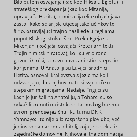
Bilo putem osvajanja (kao kod Hiksa u Egiptu) ili
strateškog preklapanja (kao kod Mitanija,
upravljača Hurita), dominacija elite objašnjava
zašto i kako se arijski utjecaj tako učinkovito
širio, ostavljajući trajno naslijeđe u regijama
poput Bliskog istoka i šire. Preko Egeja su
Mikenjani (kočijaši, osvajači Krete i arhitekti
Trojinih mitskih ratova), koji su vrlo rano
govorili Grčki, upravo povezani istim stepskim
korijenima. U Anatoliji su Luvijci, srodnici
Hetita, osnovali kraljevstva s jezicima koji
odzvanjaju, dok njihovi natpisi svjedoče o
stepskim migracijama. Nadalje, Frigijci su
kasnije jurišali na Anatoliju, a Toharci su se
odvažili krenuti na istok do Tarimskog bazena.
svi oni prenose jezičnu i kulturnu DNK
Yamnaye; i to nije bila raspršena plovidba, već
jedinstvena narodna obitelj, koja je potekla iz
zajedničke domovine. Njihova elitna dominacija