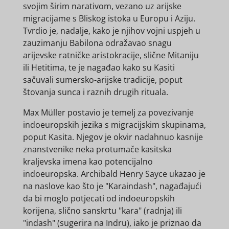
svojim širim narativom, vezano uz arijske
migracijame s Bliskog istoka u Europu i Aziju.
Tvrdio je, nadalje, kako je njihov vojni uspjeh u
zauzimanju Babilona odražavao snagu
arijevske ratničke aristokracije, slične Mitaniju
ili Hetitima, te je nagađao kako su Kasiti
sačuvali sumersko-arijske tradicije, poput
štovanja sunca i raznih drugih rituala.
Max Müller postavio je temelj za povezivanje
indoeuropskih jezika s migracijskim skupinama,
poput Kasita. Njegov je okvir nadahnuo kasnije
znanstvenike neka protumače kasitska
kraljevska imena kao potencijalno
indoeuropska. Archibald Henry Sayce ukazao je
na naslove kao što je "Karaindash", nagađajući
da bi moglo potjecati od indoeuropskih
korijena, slično sanskrtu "kara" (radnja) ili
"indash" (sugerira na Indru), iako je priznao da