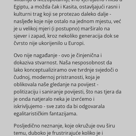
Egiptu, a možda čak i Kasita, ostavljajući rasni i
kulturni trag koji se protezao daleko dalje -
nasljeđe koje nije ostalo na jednom mjestu, već
je u velikoj mjeri (i postupno) marširalo na
sjever i zapad, kroz nekoliko generacija dok se
čvrsto nije ukorijenilo u Europi.
Ovo nije nagađanje - ovo je činjenična i
dokaziva stvarnost. Naša nesposobnost da
lako konceptualiziramo ove tvrdnje svjedoči o
čudnoj, modernoj pristranosti, koja je
oblikovala naše gledanje na povijest -
politizaciju i saniranje povijesti, što nas tjera da
je onda natjeralo neka je izvrćemo i
iskrivljujemo - sve zato da bi odgovarala
egalitarističkim fantazijama.
Posljedično neznanje, koje okružuje ovu širu
temu, duboko je frustrirajuće koliko je i