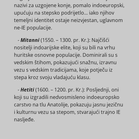
nazivi za uzgojene konje, pomalo indoeuropski,
upućuju na stepsko podrijetlo... iako njihov
temeljni identitet ostaje neizvjestan, uglavnom
ne-IE populacije.
-
Mitanni
(1550. – 1300. pr. Kr.): Najčišći
nositelji indoarijske elite, koji su bili na vrhu
huritske osnovne populacije. Dominirali su s
vedskim štihom, pokazujući snažnu, izravnu
vezu s vedskim tradicijama, koje potječu iz
stepa kroz svoju vladajuću klasu.
-
Hetiti
(1600. – 1200. pr. Kr.): Posljednji, oni
koji su izgradili nedvosmisleno indoeuropsko
carstvo na tlu Anatolije, pokazuju jasnu jezičnu
i kulturnu vezu sa stepom, stvarajući trajno IE
nasljeđe.