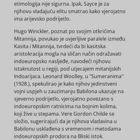
etimologija nije sigurna. Ipak, Sayce je za
njihovu vladajuću elitu smatrao kako vjerojatno
ima arijevsko podrijetlo.
Hugo Winckler, poznat po svojim otkrićima
Mitannija, povukao je uvjerljive paralele između
Kasita i Mitannija, tvrdeći da bi kasitska
aristokracija mogla na sličan način odražavati
indoeuropsko nasljeđe, navodeći njihovu
istaknutost u regiji, pod utjecajem mitanijskih
Indoarijaca. Leonard Woolley, u "Sumeranima"
(1928.), spekulirao je kako njihov jedinstveni
vojni uspjeh u zauzimanju Babilona ukazuje na
sjeverno podrijetlo, vjerojatno povezano s
indoeuropskim ratnicima na bojnim kolima,
koji žive u stepama. Vere Gordon Childe se
složio, sugerirajući da je njihova vladavina u
Babilonu usklađena s vremenom i metodama
indoeuropskih prodora na Bliski istok.