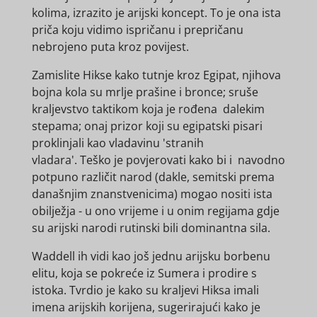
kolima, izrazito je arijski koncept. To je ona ista
priča koju vidimo ispričanu i prepričanu
nebrojeno puta kroz povijest.
Zamislite Hikse kako tutnje kroz Egipat, njihova
bojna kola su mrlje prašine i bronce; sruše
kraljevstvo taktikom koja je rođena dalekim
stepama; onaj prizor koji su egipatski pisari
proklinjali kao vladavinu 'stranih
vladara'. Teško je povjerovati kako bi i navodno
potpuno različit narod (dakle, semitski prema
današnjim znanstvenicima) mogao nositi ista
obilježja - u ono vrijeme i u onim regijama gdje
su arijski narodi rutinski bili dominantna sila.
Waddell ih vidi kao još jednu arijsku borbenu
elitu, koja se pokreće iz Sumera i prodire s
istoka. Tvrdio je kako su kraljevi Hiksa imali
imena arijskih korijena, sugerirajući kako je