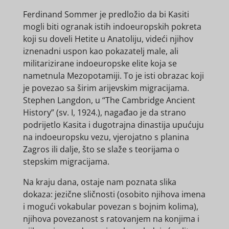
Ferdinand Sommer je predložio da bi Kasiti
mogli biti ogranak istih indoeuropskih pokreta
koji su doveli Hetite u Anatoliju, videći njihov
iznenadni uspon kao pokazatelj male, ali
militarizirane indoeuropske elite koja se
nametnula Mezopotamiji. To je isti obrazac koji
je povezao sa širim arijevskim migracijama.
Stephen Langdon, u “The Cambridge Ancient
History” (sv. I, 1924.), nagađao je da strano
podrijetlo Kasita i dugotrajna dinastija upućuju
na indoeuropsku vezu, vjerojatno s planina
Zagros ili dalje, što se slaže s teorijama o
stepskim migracijama.
Na kraju dana, ostaje nam poznata slika
dokaza: jezične sličnosti (osobito njihova imena
i mogući vokabular povezan s bojnim kolima),
njihova povezanost s ratovanjem na konjima i