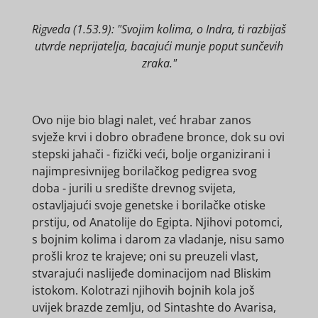
Rigveda (1.53.9): "Svojim kolima, o Indra, ti razbijaš
utvrde neprijatelja, bacajući munje poput sunčevih
zraka."
Ovo nije bio blagi nalet, već hrabar zanos
svježe krvi i dobro obrađene bronce, dok su ovi
stepski jahači - fizički veći, bolje organizirani i
najimpresivnijeg borilačkog pedigrea svog
doba - jurili u središte drevnog svijeta,
ostavljajući svoje genetske i borilačke otiske
prstiju, od Anatolije do Egipta. Njihovi potomci,
s bojnim kolima i darom za vladanje, nisu samo
prošli kroz te krajeve; oni su preuzeli vlast,
stvarajući naslijeđe dominacijom nad Bliskim
istokom. Kolotrazi njihovih bojnih kola još
uvijek brazde zemlju, od Sintashte do Avarisa,