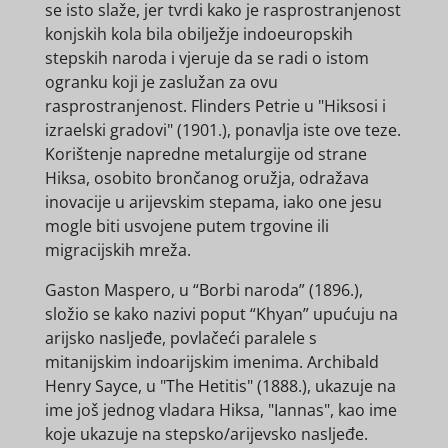
se isto slaže, jer tvrdi kako je rasprostranjenost
konjskih kola bila obilježje indoeuropskih
stepskih naroda i vjeruje da se radi o istom
ogranku koji je zaslužan za ovu
rasprostranjenost. Flinders Petrie u "Hiksosi i
izraelski gradovi" (1901.), ponavlja iste ove teze.
Korištenje napredne metalurgije od strane
Hiksa, osobito brončanog oružja, odražava
inovacije u arijevskim stepama, iako one jesu
mogle biti usvojene putem trgovine ili
migracijskih mreža.
Gaston Maspero, u “Borbi naroda” (1896.),
složio se kako nazivi poput “Khyan” upućuju na
arijsko nasljeđe, povlačeći paralele s
mitanijskim indoarijskim imenima. Archibald
Henry Sayce, u "The Hetitis" (1888.), ukazuje na
ime još jednog vladara Hiksa, "Iannas", kao ime
koje ukazuje na stepsko/arijevsko nasljeđe.