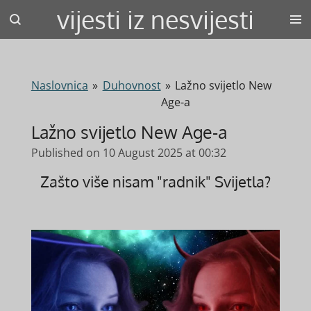
vijesti iz nesvijesti
Skip
to
main
content
Naslovnica
»
Duhovnost
»
Lažno svijetlo New
Age-a
Lažno svijetlo New Age-a
Published on 10 August 2025 at 00:32
Zašto više nisam "radnik" Svijetla?