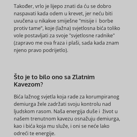
Također, vrlo je lijepo znati da ću se dobro
naspavati kada odem u krevet, jer neću biti
uvučena u nikakve smiješne "misije i borbe
protiv tame“, koje (lažna) svjetlosna bića toliko
vole postavljati za svoje "svjetlosne radnike"
(zapravo me ova fraza i plaši, sada kada znam
njeno pravo podrijetlo).
Što je to bilo ono sa Zlatnim
Kavezom?
Bića lažnog svjetla koja rade za korumpiranog
demiurga žele zadržati svoju kontrolu nad
ljudskom rasom. Naša energija duše i život u
našem trenutnom kavezu osnažuju demiurga,
kao i bića koja mu služe, i oni se neće lako
odreći te energije.