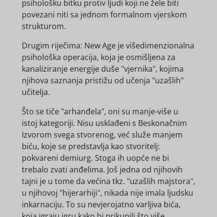
psihološku bitku protiv ljudi koji ne žele biti
povezani niti sa jednom formalnom vjerskom
strukturom.
Drugim riječima: New Age je višedimenzionalna
psihološka operacija, koja je osmišljena za
kanaliziranje energije duše "vjernika", kojima
njihova saznanja pristižu od učenja "uzašlih"
učitelja.
Što se tiče "arhanđela", oni su manje-više u
istoj kategoriji. Nisu usklađeni s Beskonačnim
Izvorom svega stvorenog, već služe manjem
biću, koje se predstavlja kao stvoritelj:
pokvareni demiurg. Stoga ih uopće ne bi
trebalo zvati anđelima. Još jedna od njihovih
tajni je u tome da većina tkz. "uzašlih majstora",
u njihovoj "hijerarhiji", nikada nije imala ljudsku
inkarnaciju. To su nevjerojatno varljiva bića,
koja igraju igru kako bi prikupili što više