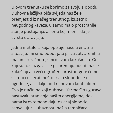
U ovom trenutku se borimo za svoju slobodu.
Duhovna lažljiva bića svijetla nas žele
premjestiti iz našeg trenutnog, izuzetno
neugodnog kaveza, u samo malo prostranije
stanje postojanja, ali ono kojim oni i dalje
čvrsto upravljaju.
Jedna metafora koja opisuje našu trenutnu
situaciju: mi smo poput jata pilića zatvorenih u
malom, mračnom, smrdljivom kokošinjcu. Oni
koji su nas uzgajali se pripremaju pustiti nas iz
kokošinjca u veći ograđeni prostor, gdje ćemo
se moći osjećati nešto malo slobodnije i
ugodnije, ali i dalje pod njihovom kontrolom.
Ovo je način na koji duhovni "farmer" osigurava
nastavak hranjenja našim energijama; dok
nama istovremeno daju osjećaj slobode,
zahvaljujući ljubaznosti naših tamničara.