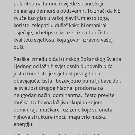
polaritetima tamne i svijetle strane, koji
definiraju demiurški podsvemir. To znači da NE
zvuče kao glas u vašoj glavi! Umjesto toga,
koriste "telepatiju duše" kako bi emanirali
osjećaje, arhetipske izraze i izuzetno čistu
kvalitetu svjetlosti, koja govori izravno vašoj
duši.
Razlika između bića Istinskog Božanskog Svjetla
i jednog od lažnih svjetlosnih duhovnih bića
jest u tome što je svjetlost prvog topla,
obavijajuća, čista i bezuvjetno puna ljubavi; dok
je svjetlost drugog hladna, prodorna na
neugodan način, dominantna, često previše
muška. Duhovna lažljiva skupina kojom
dominiraju muškarci, uz žene koje su unutar
njihove strukture moći, imaju vrlo mušku
energiju.