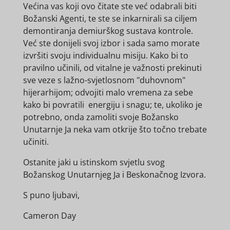
Većina vas koji ovo čitate ste već odabrali biti
Božanski Agenti, te ste se inkarnirali sa ciljem
demontiranja demiurškog sustava kontrole.
Već ste donijeli svoj izbor i sada samo morate
izvršiti svoju individualnu misiju. Kako bi to
pravilno učinili, od vitalne je važnosti prekinuti
sve veze s lažno-svjetlosnom "duhovnom"
hijerarhijom; odvojiti malo vremena za sebe
kako bi povratili energiju i snagu; te, ukoliko je
potrebno, onda zamoliti svoje Božansko
Unutarnje Ja neka vam otkrije što točno trebate
učiniti.
Ostanite jaki u istinskom svjetlu svog
Božanskog Unutarnjeg Ja i Beskonačnog Izvora.
S puno ljubavi,
Cameron Day