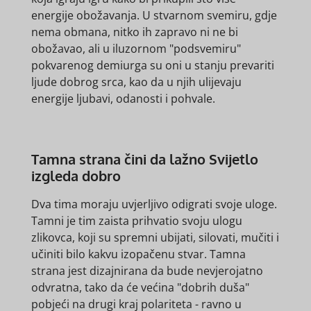
energije obožavanja. U stvarnom svemiru, gdje
nema obmana, nitko ih zapravo ni ne bi
obožavao, ali u iluzornom "podsvemiru"
pokvarenog demiurga su oni u stanju prevariti
ljude dobrog srca, kao da u njih ulijevaju
energije ljubavi, odanosti i pohvale.
Tamna strana čini da lažno Svijetlo
izgleda dobro
Dva tima moraju uvjerljivo odigrati svoje uloge.
Tamni je tim zaista prihvatio svoju ulogu
zlikovca, koji su spremni ubijati, silovati, mučiti i
učiniti bilo kakvu izopačenu stvar. Tamna
strana jest dizajnirana da bude nevjerojatno
odvratna, tako da će većina "dobrih duša"
pobjeći na drugi kraj polariteta - ravno u