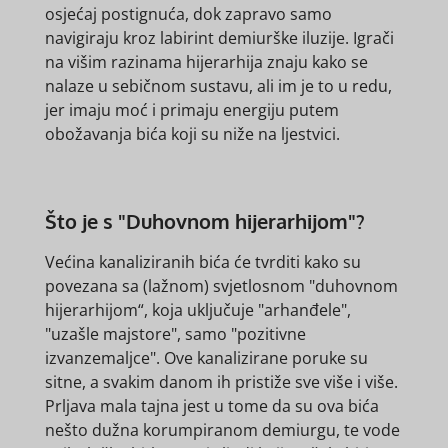
osjećaj postignuća, dok zapravo samo
navigiraju kroz labirint demiurške iluzije. Igrači
na višim razinama hijerarhija znaju kako se
nalaze u sebičnom sustavu, ali im je to u redu,
jer imaju moć i primaju energiju putem
obožavanja bića koji su niže na ljestvici.
Što je s "Duhovnom hijerarhijom"?
Većina kanaliziranih bića će tvrditi kako su
povezana sa (lažnom) svjetlosnom "duhovnom
hijerarhijom“, koja uključuje "arhanđele",
"uzašle majstore", samo "pozitivne
izvanzemaljce". Ove kanalizirane poruke su
sitne, a svakim danom ih pristiže sve više i više.
Prljava mala tajna jest u tome da su ova bića
nešto dužna korumpiranom demiurgu, te vode