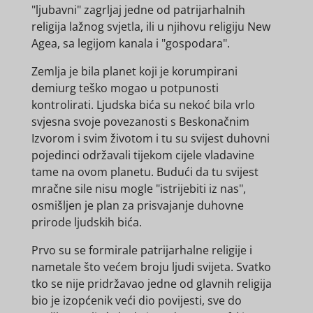
"ljubavni" zagrljaj jedne od patrijarhalnih
religija lažnog svjetla, ili u njihovu religiju New
Agea, sa legijom kanala i "gospodara".
Zemlja je bila planet koji je korumpirani
demiurg teško mogao u potpunosti
kontrolirati. Ljudska bića su nekoć bila vrlo
svjesna svoje povezanosti s Beskonačnim
Izvorom i svim životom i tu su svijest duhovni
pojedinci održavali tijekom cijele vladavine
tame na ovom planetu. Budući da tu svijest
mračne sile nisu mogle "istrijebiti iz nas",
osmišljen je plan za prisvajanje duhovne
prirode ljudskih bića.
Prvo su se formirale patrijarhalne religije i
nametale što većem broju ljudi svijeta. Svatko
tko se nije pridržavao jedne od glavnih religija
bio je izopćenik veći dio povijesti, sve do