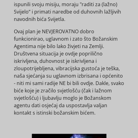
ispunili svoju misiju, moraju "raditi za (lažno)
Svijelo“ i primati naredbe od duhovnih lažljivih
navodnih bića Svijetla.
Ovaj plan je NEVJEROVATNO dobro
funkcionirao, uglavnom i zato što Božanskim
Agentima nije bilo lako živjeti na Zemlji.
Društvena situacija je ovdje poprilično
iskrivljena, duhovnost je iskrivljena i
zloupotrijebljena, vibracijska gustoća je teška,
naša sjećanja su uglavnom izbrisana i općenito
- niti mi sami radije NE bi bili ovdje. Dakle, svako
biće koje je zračilo svjetlošću (čak i lažnom
svjetlošću) i ljubavlju moglo je Božanskom
agentu dati osjećaj da uspostavlja valjan
kontakt s istinski božanskim bićem.