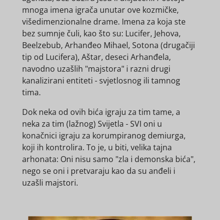
mnoga imena igrača unutar ove kozmičke,
višedimenzionalne drame. Imena za koja ste
bez sumnje čuli, kao što su: Lucifer, Jehova,
Beelzebub, Arhanđeo Mihael, Sotona (drugačiji
tip od Lucifera), Aštar, deseci Arhanđela,
navodno uzašlih "majstora" i razni drugi
kanalizirani entiteti - svjetlosnog ili tamnog
tima.
Dok neka od ovih bića igraju za tim tame, a
neka za tim (lažnog) Svijetla - SVI oni u
konačnici igraju za korumpiranog demiurga,
koji ih kontrolira. To je, u biti, velika tajna
arhonata: Oni nisu samo "zla i demonska bića",
nego se oni i pretvaraju kao da su anđeli i
uzašli majstori.