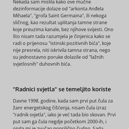
Nekada sam mislila kako ove mučne
dezinformacije dolaze od "arkonta Anđela
Mihaela", "grofa Saint Germaina", ili nekoga
sličnog, kao rezultat uplitanja tamne strane
koje preuzima kanale, bez njihove svijesti. Ono
što nisam tada razumjela je činjenica kako se
radi o prijenosu "istinski pozitivnih bića", koje
nije presrela, niti iskrivila tamna strana, nego
su jednostavno poruke dolazile od "lažnih
svjetlosnih" duhovnih bića.
"Radnici svjetla" se temeljito koriste
Davne 1998. godine, kada sam prvi put čula za
žanr energetskog čišćenja, nisam čula izraz
"radnik svjetla", iako je već tada bio skovan. Prvi
put sam ga čula negdje početkom 2000-ih, i
onda mi je zvučao poprilično čudno. Sada