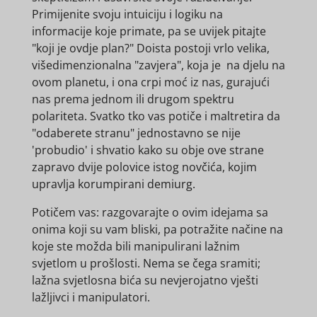
Primijenite svoju intuiciju i logiku na
informacije koje primate, pa se uvijek pitajte
"koji je ovdje plan?" Doista postoji vrlo velika,
višedimenzionalna "zavjera", koja je na djelu na
ovom planetu, i ona crpi moć iz nas, gurajući
nas prema jednom ili drugom spektru
polariteta. Svatko tko vas potiče i maltretira da
"odaberete stranu" jednostavno se nije
'probudio' i shvatio kako su obje ove strane
zapravo dvije polovice istog novčića, kojim
upravlja korumpirani demiurg.
Potičem vas: razgovarajte o ovim idejama sa
onima koji su vam bliski, pa potražite načine na
koje ste možda bili manipulirani lažnim
svjetlom u prošlosti. Nema se čega sramiti;
lažna svjetlosna bića su nevjerojatno vješti
lažljivci i manipulatori.