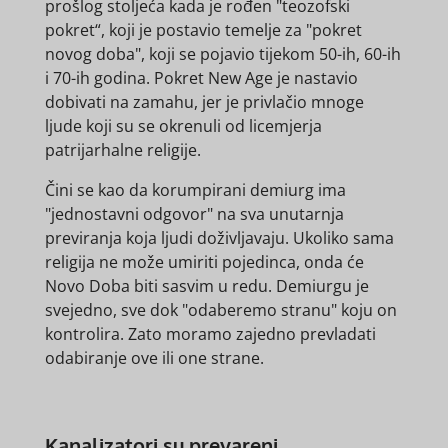
prošlog stoljeća kada je rođen "teozofski
pokret“, koji je postavio temelje za "pokret
novog doba", koji se pojavio tijekom 50-ih, 60-ih
i 70-ih godina. Pokret New Age je nastavio
dobivati na zamahu, jer je privlačio mnoge
ljude koji su se okrenuli od licemjerja
patrijarhalne religije.
Čini se kao da korumpirani demiurg ima
"jednostavni odgovor" na sva unutarnja
previranja koja ljudi doživljavaju. Ukoliko sama
religija ne može umiriti pojedinca, onda će
Novo Doba biti sasvim u redu. Demiurgu je
svejedno, sve dok "odaberemo stranu" koju on
kontrolira. Zato moramo zajedno prevladati
odabiranje ove ili one strane.
Kanalizatori su prevareni