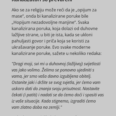
Ako se za religiju može reći da je „opijum za
mase“, onda bi kanalizirane poruke bile
„Hopijum nezadovoljne manjine“. Svaka
kanalizirana poruka, koja dolazi od duhovne
lažljive strane, u biti je ista, kada se ukloni
pahuljasti govor i priča koja se koristi za
ukrašavanje poruke. Evo svake moderne
kanalizirane poruke, sažete u nekoliko redaka:
"Dragi moji, svi mi u duhovnoj (lažljivoj) svijetlosti
vas jako volimo. Želimo se ponovno ujediniti s
vama, jer smo vaša davno izgubljena obitelj.
Ostanite jaki i držite se svog svjetla, jer ćemo vam
uskoro dati do znanja svoju prisutnost. Nastavite
čekati (i patiti) i nadati se da ćemo doći i spasiti vas
iz vaše situacije. Kada stignemo, izgraditi ćemo
vam zlatno doba na zemlji."