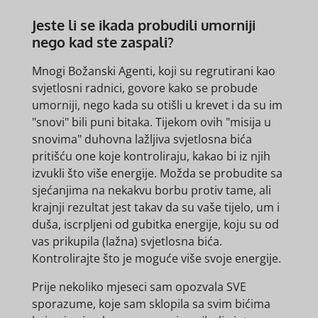
Jeste li se ikada probudili umorniji
nego kad ste zaspali?
Mnogi Božanski Agenti, koji su regrutirani kao
svjetlosni radnici, govore kako se probude
umorniji, nego kada su otišli u krevet i da su im
"snovi" bili puni bitaka. Tijekom ovih "misija u
snovima" duhovna lažljiva svjetlosna bića
pritišću one koje kontroliraju, kakao bi iz njih
izvukli što više energije. Možda se probudite sa
sjećanjima na nekakvu borbu protiv tame, ali
krajnji rezultat jest takav da su vaše tijelo, um i
duša, iscrpljeni od gubitka energije, koju su od
vas prikupila (lažna) svjetlosna bića.
Kontrolirajte što je moguće više svoje energije.
Prije nekoliko mjeseci sam opozvala SVE
sporazume, koje sam sklopila sa svim bićima