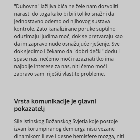
"Duhovna" lažljiva bića ne žele nam dozvoliti
narasti do toga kako bi bili toliko snažni da
jednostavno odemo od njihovog sustava
kontrole. Zato kanalizirane poruke suptilno
oduzimaju ljudima moć, dok se pretvaraju kao
da im zapravo nude osnažujuće rješenje. Sve
dok sjedimo i čekamo da "dobri dečki" dođu i
spase nas, nećemo moći razaznati tko ima
najbolje interese za nas, niti ćemo moći
zapravo sami riješiti vlastite probleme.
Vrsta komunikacije je glavni
pokazatelj
Sile Istinskog Božanskog Svjetla koje postoje
izvan korumpiranog demiurga nisu vezane
dinamikom lijeve i desne hemisfere mozga, niti