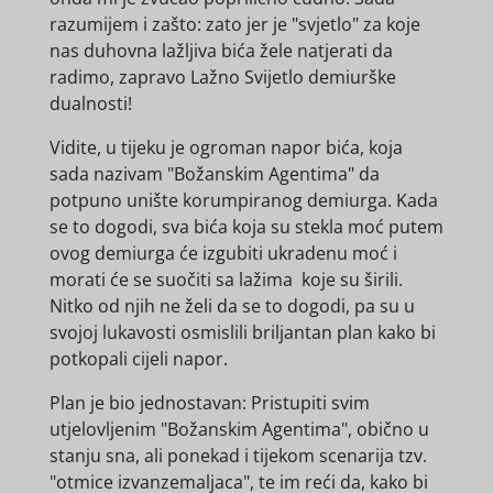
razumijem i zašto: zato jer je "svjetlo" za koje
nas duhovna lažljiva bića žele natjerati da
radimo, zapravo Lažno Svijetlo demiurške
dualnosti!
Vidite, u tijeku je ogroman napor bića, koja
sada nazivam "Božanskim Agentima" da
potpuno unište korumpiranog demiurga. Kada
se to dogodi, sva bića koja su stekla moć putem
ovog demiurga će izgubiti ukradenu moć i
morati će se suočiti sa lažima koje su širili.
Nitko od njih ne želi da se to dogodi, pa su u
svojoj lukavosti osmislili briljantan plan kako bi
potkopali cijeli napor.
Plan je bio jednostavan: Pristupiti svim
utjelovljenim "Božanskim Agentima", obično u
stanju sna, ali ponekad i tijekom scenarija tzv.
"otmice izvanzemaljaca", te im reći da, kako bi