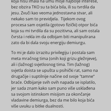
koja nisu imala na umu moje najbolje interese,
bez obzira TKO su ta bića bila, ili su tvrdila da
jesu. Zvuči kao veoma jednostavna stvar, ali
nekako sam to previdjela. Tijekom ovog
procesa sam osjetila (gotovo fizički) otpor bića
koja su mi tvrdila da su pozitivna, ali sam ostala
čvrsta i rekla im da odbijam biti manipulirana
zato da bi dala svoju energiju demiurgu.
To mi je dalo izrazitu privilegiju i postala sam
meta mračnog tima (onih koji grizu gležnjeve),
ali i (lažnog) svjetlosnog tima. Tim (lažnog)
svjetla doista se upušta u psihički rat, samo na
drugačije i suptilnije načine od svoje "tamne“
braće. Odbijanje svih ovih napada se isplatilo,
jer sada znam kako sam puno više usklađena
sa svojom istinskom misijom za okončanje
vladavine demiurga, bez da me bilo koja bića
više uvuku u bitke dualnosti.