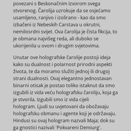
povezani s Beskonačnim Izvorom svega
stvorenog. Čarolija uzrokuje da se osjećamo
usamljeno, ranjivo i izolirano - kao da smo
izbačeni iz Nebeskih Carstava u okrutni,
nemilosrdni svijet. Ova čarolija je čista fikcija, to
je obmana najvišeg reda, ali duboko se
ukorijenila u ovom i drugim svjetovima.
Unutar ove holografske čarolije postoji ideja
kako su dualnost i polarnost prirodni aspekti
života, te da moramo služiti jednoj ili drugoj
strani dualnosti. Ovaj elegantno jednostavan
binarni otisak je postao toliko istaknut da smo
izgubili iz vida veću holografsku čaroliju, koja ga
je stvorila. Izgubili smo iz vida cijeli
hologram. Ljudi su uvjetovani da obožavaju
holografsku obmanu i agente koji je održavaju.
Hindusi su ovaj hologram nazvali Maja; dok su
ga gnostici nazivali 'Pokvareni Demiurg'.