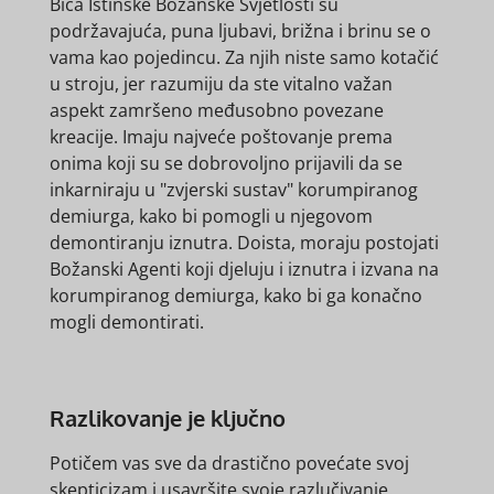
Bića Istinske Božanske Svjetlosti su
podržavajuća, puna ljubavi, brižna i brinu se o
vama kao pojedincu. Za njih niste samo kotačić
u stroju, jer razumiju da ste vitalno važan
aspekt zamršeno međusobno povezane
kreacije. Imaju najveće poštovanje prema
onima koji su se dobrovoljno prijavili da se
inkarniraju u "zvjerski sustav" korumpiranog
demiurga, kako bi pomogli u njegovom
demontiranju iznutra. Doista, moraju postojati
Božanski Agenti koji djeluju i iznutra i izvana na
korumpiranog demiurga, kako bi ga konačno
mogli demontirati.
Razlikovanje je ključno
Potičem vas sve da drastično povećate svoj
skepticizam i usavršite svoje razlučivanje.