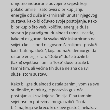
umjetno inducirane odvojene svijesti koji
polako umire, i zato ovisi o prikupljanju
energije od duša inkarniranih unutar njegovog
sustava, kako bi očuvao svoje postojanje. Kako
bi prikupio što veću količinu energije duša,
stvorio je paradigmu dualnosti tame i svjetla,
kako bi osigurao da svako biće inkarnirano na
svijetu koji je pod njegovom čarolijom - posluži
kao "baterija duše", koja pomaže demiurgu da
ostane energiziran. "Dobre" duše tražile bi
(lažni) svjetlosni tim, a "loše" duše tražile bi
tamni tim, ali većina tih duša ne zna da svi
služe istom sustavu.
Kako bi igra dualnosti ostala zanimljivom za sve
sudionike, demiurg je postavio gustoće
postojanja, kroz koje se "inicijati" na tamnim i
svjetlosnim putevima mogu uzdići. To daje
bićima, koja se kreću kroz ove gustoć, nekakav