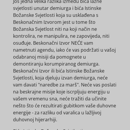
Još jedna velika razlika između bića lažne
svjetlosti unutar demiurga i bića Istinske
Božanske Svjetlosti koja su usklađena s
Beskonačnim Izvorom jest u tome što
Božanska Svjetlost niti na koji način ne
kontrolira, ne manipulira, ne zapovijeda, niti
osuđuje. Beskonačni Izvor NEĆE vam
nametnuti agendu, iako će vas podržati u vašoj
odabranoj misiji da pomognete u
demontiranju korumpiranog demiurga.
Beskonačni Izvor ili bića Istinske Božanske
Svjetlosti, koja djeluju izvan demiurga, neće
vam davati "naredbe za marš". Neće vas poslati
na beskrajne misije koje iscrpljuju energiju u
vašem vremenu sna, neće tražiti da učinite
nešto što će rezultirati gubitkom vaše duhovne
energije - za razliku od varalica u lažljivoj
duhovnoj hijerarhiji.