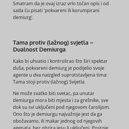
Smatram da je ovaj izraz vrlo točan opis i od
sada ću pisati 'pokvareni ili korumpirani
demiurg'.
Tama protiv (lažnog) svjetla –
Dualnost Demiurga
Kako bi uhvatio i kontrolirao što širi spektar
duša, pokvareni demiurg je podijelio svoje
agente u dva naizgled suprotstavljena tima:
Tama stoji protiv (lažnog) Svijetla.
Ne može svatko biti svetac, pa unutar
demiurga mora biti mjesta i za grešnike, sve
dok su svi uključeni pod njegovom čarolijom.
Ono što je demiurgu najvažnije jest da ga
obožavamo, ili makar jednog od njegovih
agenata, bez obzira jesu li uključeni. Postoje