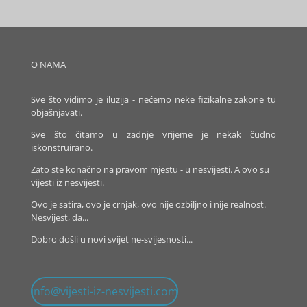
O NAMA
Sve što vidimo je iluzija - nećemo neke fizikalne zakone tu
objašnjavati.
Sve što čitamo u zadnje vrijeme je nekak čudno
iskonstruirano.
Zato ste konačno na pravom mjestu - u nesvijesti. A ovo su
vijesti iz nesvijesti.
Ovo je satira, ovo je crnjak, ovo nije ozbiljno i nije realnost.
Nesvijest, da...
Dobro došli u novi svijet ne-svijesnosti...
info@vijesti-iz-nesvijesti.com