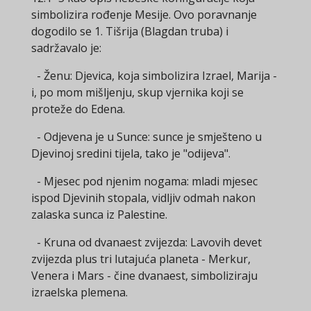
simbolizira rođenje Mesije. Ovo poravnanje
dogodilo se 1. Tišrija (Blagdan truba) i
sadržavalo je:
- Ženu: Djevica, koja simbolizira Izrael, Marija -
i, po mom mišljenju, skup vjernika koji se
proteže do Edena.
- Odjevena je u Sunce: sunce je smješteno u
Djevinoj sredini tijela, tako je "odijeva".
- Mjesec pod njenim nogama: mladi mjesec
ispod Djevinih stopala, vidljiv odmah nakon
zalaska sunca iz Palestine.
- Kruna od dvanaest zvijezda: Lavovih devet
zvijezda plus tri lutajuća planeta - Merkur,
Venera i Mars - čine dvanaest, simboliziraju
izraelska plemena.