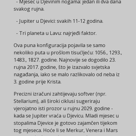
- Mjesec u Djevinim nogama: jedan ili dva dana
svakog rujna.
- Jupiter u Djevici: svakih 11-12 godina.
- Tri planeta u Lavu: najrjeđi faktor.
Ova puna konfiguracija pojavila se samo
nekoliko puta u prošlom tisućljeću: 1056., 1293.,
1483., 1827. godine. Najnovije se dogodilo 23.
rujna 2017. godine, što je izazvalo svjetska
nagađanja, iako se malo razlikovalo od neba iz
3. godine prije Krista.
Precizni izračuni zahtijevaju softver (npr.
Stellarium), ali široki ciklusi sugeriraju
vjerojatno isti prozor u rujnu 2029. godine -
kada se Jupiter vraća u Djevicu. Mladi mjesec u
stopalima Djevice je gotovo zajamčen tijekom
tog mjeseca. Hoće li se Merkur, Venera i Mars