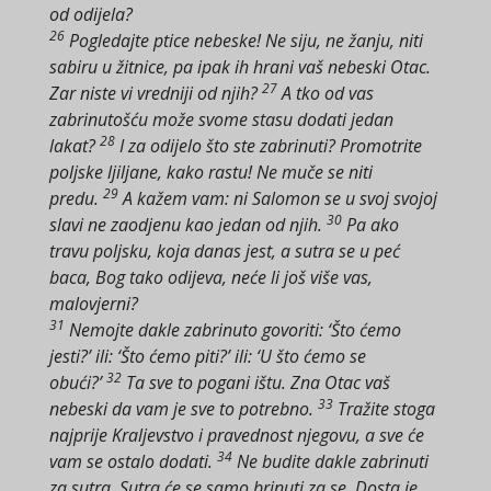
od odijela?
26
Pogledajte ptice nebeske! Ne siju, ne žanju, niti
sabiru u žitnice, pa ipak ih hrani vaš nebeski Otac.
27
Zar niste vi vredniji od njih?
A tko od vas
zabrinutošću može svome stasu dodati jedan
28
lakat?
I za odijelo što ste zabrinuti? Promotrite
poljske ljiljane, kako rastu! Ne muče se niti
29
predu.
A kažem vam: ni Salomon se u svoj svojoj
30
slavi ne zaodjenu kao jedan od njih.
Pa ako
travu poljsku, koja danas jest, a sutra se u peć
baca, Bog tako odijeva, neće li još više vas,
malovjerni?
31
Nemojte dakle zabrinuto govoriti: ‘Što ćemo
jesti?’ ili: ‘Što ćemo piti?’ ili: ‘U što ćemo se
32
obući?’
Ta sve to pogani ištu. Zna Otac vaš
33
nebeski da vam je sve to potrebno.
Tražite stoga
najprije Kraljevstvo i pravednost njegovu, a sve će
34
vam se ostalo dodati.
Ne budite dakle zabrinuti
za sutra. Sutra će se samo brinuti za se. Dosta je