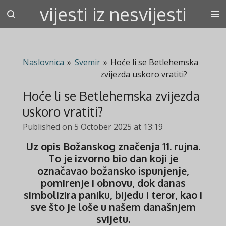
vijesti iz nesvijesti
Skip
to
main
content
Naslovnica
»
Svemir
»
Hoće li se Betlehemska
zvijezda uskoro vratiti?
Hoće li se Betlehemska zvijezda
uskoro vratiti?
Published on 5 October 2025 at 13:19
Uz opis Božanskog značenja 11. rujna.
To je izvorno bio dan koji je
označavao božansko ispunjenje,
pomirenje i obnovu, dok danas
simbolizira paniku, bijedu i teror, kao i
sve što je loše u našem današnjem
svijetu.