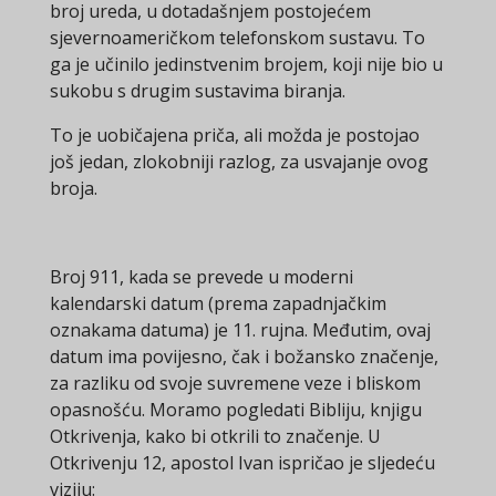
broj ureda, u dotadašnjem postojećem
sjevernoameričkom telefonskom sustavu. To
ga je učinilo jedinstvenim brojem, koji nije bio u
sukobu s drugim sustavima biranja.
To je uobičajena priča, ali možda je postojao
još jedan, zlokobniji razlog, za usvajanje ovog
broja.
Broj 911, kada se prevede u moderni
kalendarski datum (prema zapadnjačkim
oznakama datuma) je 11. rujna. Međutim, ovaj
datum ima povijesno, čak i božansko značenje,
za razliku od svoje suvremene veze i bliskom
opasnošću. Moramo pogledati Bibliju, knjigu
Otkrivenja, kako bi otkrili to značenje. U
Otkrivenju 12, apostol Ivan ispričao je sljedeću
viziju: