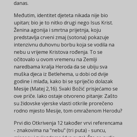
danas.
Međutim, identitet djeteta nikada nije bio
upitan; bio je to nitko drugi nego Isus Krist.
Ženina agonija i smrtna prijetnja, koju
predstavlja crveni zmaj (sotona) pokazuje
intenzivnu duhovnu borbu koja se vodila na
nebu u vrijeme Kristova rođenja. To se
očitovalo u ovom vremenu na Zemlji
naredbama kralja Heroda da se ubiju sva
muška djeca iz Betlehema, u dobi od dvije
godine i mlađa, kako bi se spriječio dolazak
Mesije (Matej 2,16). Svaki Božić prisjećamo se
ove priče. Iako ostaje otvoreno pitanje: Zašto
su židovske vjerske vlasti otkrile prorečeno
rodno mjesto Mesije, tom omraženom Herodu?
Prvi dio Otkrivenja 12 također vrvi referencama
- znakovima na "nebu" (tri puta) - suncu,