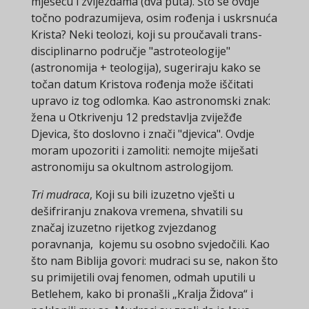
mjesecu i zvijezdama (dva puta). Što se ovdje
točno podrazumijeva, osim rođenja i uskrsnuća
Krista? Neki teolozi, koji su proučavali trans-
disciplinarno područje "astroteologije"
(astronomija + teologija), sugeriraju kako se
točan datum Kristova rođenja može iščitati
upravo iz tog odlomka. Kao astronomski znak:
žena u Otkrivenju 12 predstavlja zviježđe
Djevica, što doslovno i znači "djevica". Ovdje
moram upozoriti i zamoliti: nemojte miješati
astronomiju sa okultnom astrologijom.
Tri mudraca
, Koji su bili izuzetno vješti u
dešifriranju znakova vremena, shvatili su
značaj izuzetno rijetkog zvjezdanog
poravnanja, kojemu su osobno svjedočili. Kao
što nam Biblija govori: mudraci su se, nakon što
su primijetili ovaj fenomen, odmah uputili u
Betlehem, kako bi pronašli „Kralja Židova“ i