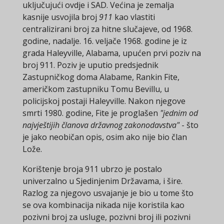
uključujući ovdje i SAD. Većina je zemalja
kasnije usvojila broj
911
kao vlastiti
centralizirani broj za hitne slučajeve, od 1968.
godine, nadalje. 16. veljače 1968. godine je iz
grada Haleyville, Alabama, upućen prvi poziv na
broj 911. Poziv je uputio predsjednik
Zastupničkog doma Alabame, Rankin Fite,
američkom zastupniku Tomu Bevillu, u
policijskoj postaji Haleyville. Nakon njegove
smrti 1980. godine, Fite je proglašen
"jednim od
najvještijih članova državnog zakonodavstva"
- što
je jako neobičan opis, osim ako nije bio član
Lože.
Korištenje broja 911 ubrzo je postalo
univerzalno u Sjedinjenim Državama, i šire.
Razlog za njegovo usvajanje je bio u tome što
se ova kombinacija nikada nije koristila kao
pozivni broj za usluge, pozivni broj ili pozivni