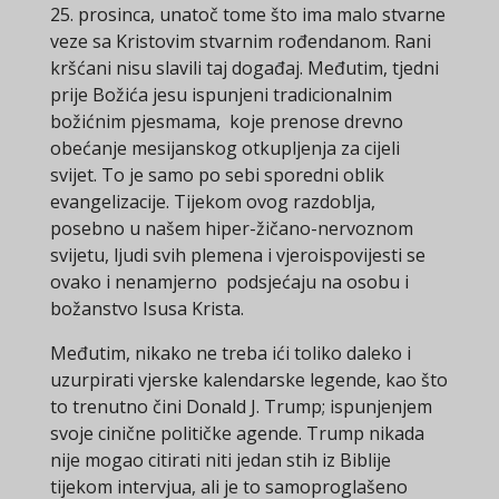
25. prosinca, unatoč tome što ima malo stvarne
veze sa Kristovim stvarnim rođendanom. Rani
kršćani nisu slavili taj događaj. Međutim, tjedni
prije Božića jesu ispunjeni tradicionalnim
božićnim pjesmama, koje prenose drevno
obećanje mesijanskog otkupljenja za cijeli
svijet. To je samo po sebi sporedni oblik
evangelizacije. Tijekom ovog razdoblja,
posebno u našem hiper-žičano-nervoznom
svijetu, ljudi svih plemena i vjeroispovijesti se
ovako i nenamjerno podsjećaju na osobu i
božanstvo Isusa Krista.
Međutim, nikako ne treba ići toliko daleko i
uzurpirati vjerske kalendarske legende, kao što
to trenutno čini Donald J. Trump; ispunjenjem
svoje cinične političke agende. Trump nikada
nije mogao citirati niti jedan stih iz Biblije
tijekom intervjua, ali je to samoproglašeno