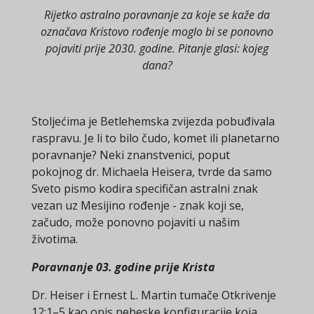
Rijetko astralno poravnanje za koje se kaže da
označava Kristovo rođenje moglo bi se ponovno
pojaviti prije 2030. godine. Pitanje glasi: kojeg
dana?
Stoljećima je Betlehemska zvijezda pobuđivala
raspravu. Je li to bilo čudo, komet ili planetarno
poravnanje? Neki znanstvenici, poput
pokojnog dr. Michaela Heisera, tvrde da samo
Sveto pismo kodira specifičan astralni znak
vezan uz Mesijino rođenje - znak koji se,
začudo, može ponovno pojaviti u našim
životima.
Poravnanje 03. godine prije Krista
Dr. Heiser i Ernest L. Martin tumače Otkrivenje
12:1–5 kao opis nebeske konfiguracije koja