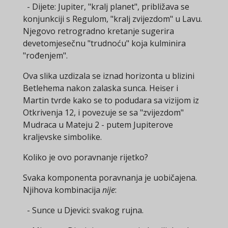
- Dijete: Jupiter, "kralj planet", približava se
konjunkciji s Regulom, "kralj zvijezdom" u Lavu.
Njegovo retrogradno kretanje sugerira
devetomjesečnu "trudnoću" koja kulminira
"rođenjem".
Ova slika uzdizala se iznad horizonta u blizini
Betlehema nakon zalaska sunca. Heiser i
Martin tvrde kako se to podudara sa vizijom iz
Otkrivenja 12, i povezuje se sa "zvijezdom"
Mudraca u Mateju 2 - putem Jupiterove
kraljevske simbolike.
Koliko je ovo poravnanje rijetko?
Svaka komponenta poravnanja je uobičajena.
Njihova kombinacija
nije
:
- Sunce u Djevici: svakog rujna.