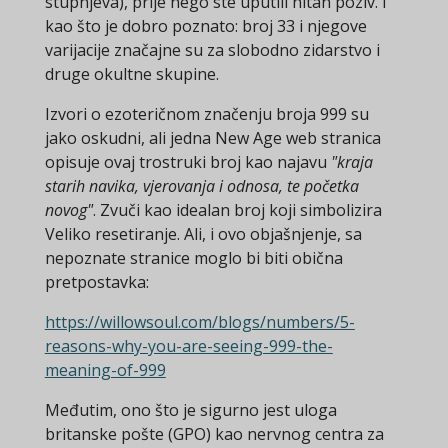
stupnjeva), prije nego ste uputili hitan poziv. I
kao što je dobro poznato: broj 33 i njegove
varijacije značajne su za slobodno zidarstvo i
druge okultne skupine.
Izvori o ezoteričnom značenju broja 999 su
jako oskudni, ali jedna New Age web stranica
opisuje ovaj trostruki broj kao najavu
"kraja
starih navika, vjerovanja i odnosa, te početka
novog"
. Zvuči kao idealan broj koji simbolizira
Veliko resetiranje. Ali, i ovo objašnjenje, sa
nepoznate stranice moglo bi biti obična
pretpostavka:
https://willowsoul.com/blogs/numbers/5-
reasons-why-you-are-seeing-999-the-
meaning-of-999
Međutim, ono što je sigurno jest uloga
britanske pošte (GPO) kao nervnog centra za