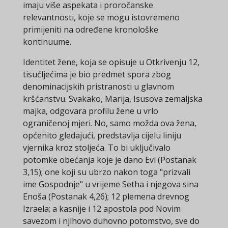
imaju više aspekata i proročanske
relevantnosti, koje se mogu istovremeno
primijeniti na određene kronološke
kontinuume.
Identitet žene, koja se opisuje u Otkrivenju 12,
tisućljećima je bio predmet spora zbog
denominacijskih pristranosti u glavnom
kršćanstvu. Svakako, Marija, Isusova zemaljska
majka, odgovara profilu žene u vrlo
ograničenoj mjeri. No, samo možda ova žena,
općenito gledajući, predstavlja cijelu liniju
vjernika kroz stoljeća. To bi uključivalo
potomke obećanja koje je dano Evi (Postanak
3,15); one koji su ubrzo nakon toga "prizvali
ime Gospodnje" u vrijeme Setha i njegova sina
Enoša (Postanak 4,26); 12 plemena drevnog
Izraela; a kasnije i 12 apostola pod Novim
savezom i njihovo duhovno potomstvo, sve do