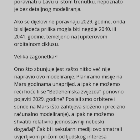
poravnati u Lavu u istom trenutku, nepoznato
je bez detaljnog modeliranja.
Ako se dijelovi ne poravnaju 2029. godine, onda
bi slijedeća prilika mogla biti negdje 2040. ili
2041. godine, temeljeno na Jupiterovom
orbitalnom ciklusu.
Velika zagonetka?!
Ono što zbunjuje jest zašto nitko već nije
napravio ovo modeliranje. Planiramo misije na
Mars godinama unaprijed, a ipak ne možemo
reći hoće li se "Betlehemska zvijezda" ponovno
pojaviti 2029. godine? Poslali smo orbitere i
sonde na Mars (što zahtijeva složeno i precizno
računalno modeliranje), a ipak ne možemo
shvatiti relativno jednostavniji nebeski
događaj? Čak bi i sekularni mediji ovo smatrali
uvjerljivom pričom od ljudskog interesa.