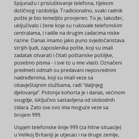
špijunažu i prisluškivanje telefona, tijekom
dotičnog razdoblja. Tradicionalno, svaki radnik
pošte je bio temeljito provjeren. To je, također,
uključivalo i žene koje su rukovale telefonskim
centralama, i radile na drugim zadacima niske
razine. Danas imamo jako puno svjedočanstava
strijih ljudi, zaposlenika pošte, koji su imali
zadatak otvarati i čitati poštanske pošiljke,
posebno pisma - i sve to u ime vlasti. Označeni
predmeti odmah su predavani neposrednim
nadređenima, koji su imali veze sa
obavještajnim službama, radi "daljnjeg
djelovanja". Potonja kohorta je i danas, većinom
svugdje, isključivo sastavljena od slobodnih
zidara. Zato sve ovo ima moguće veze sa
brojem 999.
Uspjeh telefonske linije 999 (za hitne situacije)
u Velikoj Britaniji je utjecao i na druge zemlje,