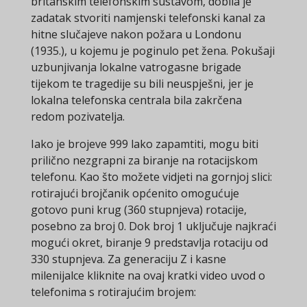
britanskim telefonskim sustavom, dobila je
zadatak stvoriti namjenski telefonski kanal za
hitne slučajeve nakon požara u Londonu
(1935.), u kojemu je poginulo pet žena. Pokušaji
uzbunjivanja lokalne vatrogasne brigade
tijekom te tragedije su bili neuspješni, jer je
lokalna telefonska centrala bila zakrčena
redom pozivatelja.
Iako je brojeve 999 lako zapamtiti, mogu biti
prilično nezgrapni za biranje na rotacijskom
telefonu. Kao što možete vidjeti na gornjoj slici:
rotirajući brojčanik općenito omogućuje
gotovo puni krug (360 stupnjeva) rotacije,
posebno za broj 0. Dok broj 1 uključuje najkraći
mogući okret, biranje 9 predstavlja rotaciju od
330 stupnjeva. Za generaciju Z i kasne
milenijalce kliknite na ovaj kratki video uvod o
telefonima s rotirajućim brojem: