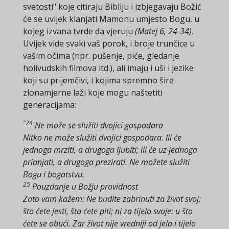
svetosti" koje citiraju Bibliju i izbjegavaju Božić
će se uvijek klanjati Mamonu umjesto Bogu, u
kojeg izvana tvrde da vjeruju
(Matej 6, 24-34)
.
Uvijek vide svaki vaš porok, i broje trunčice u
vašim očima (npr. pušenje, piće, gledanje
holivudskih filmova itd.), ali imaju i uši i jezike
koji su prijemčivi, i kojima spremno šire
zlonamjerne laži koje mogu naštetiti
generacijama:
"24
Ne može se služiti dvojici gospodara
Nitko ne može služiti dvojici gospodara. Ili će
jednoga mrziti, a drugoga ljubiti; ili će uz jednoga
prianjati, a drugoga prezirati. Ne možete služiti
Bogu i bogatstvu.
25
Pouzdanje u Božju providnost
Zato vam kažem: Ne budite zabrinuti za život svoj:
što ćete jesti, što ćete piti; ni za tijelo svoje: u što
ćete se obući. Zar život nije vredniji od jela i tijelo