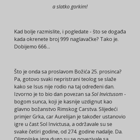
a slatko gorkim!
Kad bolje razmislite, i pogledate - što se događa
kada okrenete broj 999 naglavačke? Tako je.
Dobijemo 666…
Što je onda sa proslavom Božića 25. prosinca?
Pa, gotovo svaki nepristrani teolog se slaže
kako se Isus nije rodio na taj određeni dan.
Izvorno je to bio dan povezan sa
Sol Invictusom
-
bogom sunca, koji je kasnije uzdignut kao
glavno božanstvo Rimskog Carstva. Slijedeći
primjer Grka, car Aurelijan je također ustanovio
igre u čast Sol Invictusa, a održavale su se
svake četiri godine, od 274. godine nadalje. Da.
Olimpijske igre dugo su se povezivale sa