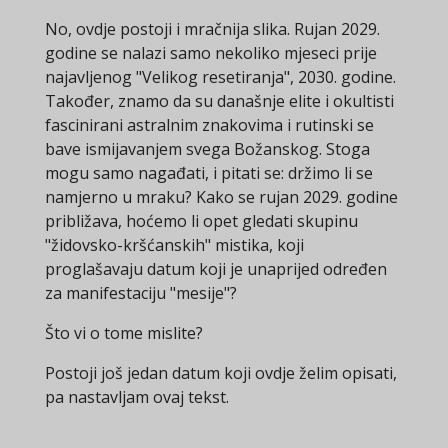
No, ovdje postoji i mračnija slika. Rujan 2029.
godine se nalazi samo nekoliko mjeseci prije
najavljenog "Velikog resetiranja", 2030. godine.
Također, znamo da su današnje elite i okultisti
fascinirani astralnim znakovima i rutinski se
bave ismijavanjem svega Božanskog. Stoga
mogu samo nagađati, i pitati se: držimo li se
namjerno u mraku? Kako se rujan 2029. godine
približava, hoćemo li opet gledati skupinu
"židovsko-kršćanskih" mistika, koji
proglašavaju datum koji je unaprijed određen
za manifestaciju "mesije"?
Što vi o tome mislite?
Postoji još jedan datum koji ovdje želim opisati,
pa nastavljam ovaj tekst.