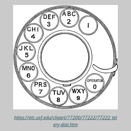
https://etc.usf.edu/clipart/77200/77222/77222_tel
ery-dial.htm