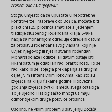
svakom danu zla njegova."
Stoga, umjesto da se upuštate u nepotrebne
kontroverze i rasprave oko Božića, možete biti
praktični i 25. prosinca smatrate slijeđenjem
tradicije službenog rođendana kralja. Svaka
nacija sa monarhijom određuje određeni datum
za proslavu rođendana svog vladara, koji nije
uvijek njegovog ili njezin stvarni rođendan.
Monarsi dolaze i odlaze, ali datum ostaje isti.
Fiksni datum je odabran radi praktičnosti. To se
radi kako bi se izbjegla preklapanja sa drugim
osjetljivim i intenzivnim rokovima, kao što su
izvješća na kraju fiskalne godine ili obvezna
godišnja izvješća tvrtki, između svega ostaloga.
To je ujedno i razlog zašto mnogi uzimaju
odmor tijekom druge polovice prosinca.
Osobno, ne vidim problem u slavljenju Božića