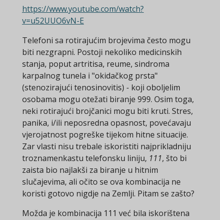
https://www.youtube.com/watch?
v=u52UUO6vN-E
Telefoni sa rotirajućim brojevima često mogu
biti nezgrapni. Postoji nekoliko medicinskih
stanja, poput artritisa, reume, sindroma
karpalnog tunela i "okidačkog prsta"
(stenozirajući tenosinovitis) - koji oboljelim
osobama mogu otežati biranje 999. Osim toga,
neki rotirajući brojčanici mogu biti kruti. Stres,
panika, i/ili neposredna opasnost, povećavaju
vjerojatnost pogreške tijekom hitne situacije.
Zar vlasti nisu trebale iskoristiti najprikladniju
troznamenkastu telefonsku liniju,
111
, što bi
zaista bio najlakši za biranje u hitnim
slučajevima, ali očito se ova kombinacija ne
koristi gotovo nigdje na Zemlji. Pitam se zašto?
Možda je kombinacija 111 već bila iskorištena