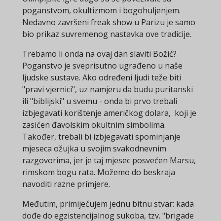
poganstvom, okultizmom i bogohuljenjem.
Nedavno završeni freak show u Parizu je samo
bio prikaz suvremenog nastavka ove tradicije.
Trebamo li onda na ovaj dan slaviti Božić?
Poganstvo je sveprisutno ugrađeno u naše
ljudske sustave. Ako određeni ljudi teže biti
"pravi vjernici", uz namjeru da budu puritanski
ili "biblijski" u svemu - onda bi prvo trebali
izbjegavati korištenje američkog dolara, koji je
zasićen đavolskim okultnim simbolima.
Također, trebali bi izbjegavati spominjanje
mjeseca ožujka u svojim svakodnevnim
razgovorima, jer je taj mjesec posvećen Marsu,
rimskom bogu rata. Možemo do beskraja
navoditi razne primjere.
Međutim, primijećujem jednu bitnu stvar: kada
dođe do egzistencijalnog sukoba, tzv. "brigade