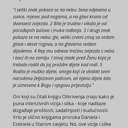
"I veliki znak pokaza se na nebu: žena odjevena u
sunce, mjesec pod nogama, a na glavi kruna od
dvanaest zvijezda. 2 Bila je trudna i vikala je od
porođajnih bolova i muka rađanja. 3 I drugi znak
pokaza se na nebu: gle, veliki crveni zmaj sa sedam
glava i deset rogova, a na glavama sedam
dijadema. 4 Rep mu odnese trećinu zvijezda s neba
i baci ih na zemlju. I zmaj stade pred Ženu koja je
trebala roditi da joj proždre dijete kad rodi. 5
Rodila je muško dijete, onoga koji će vladati svim
narodima željeznom palicom, ali njeno dijete bilo
je uzneseno k Bogu i njegovu prijestolju."
Oni koji su čitali knjigu Otkrivenja znaju kako je
puna intenzivnih vizija i slika - koje nadilaze
događaje prošlosti, sadašnjosti i budućnosti.
Vrlo je slično knjigama proroka Daniela i
Ezekiela u Starom zavjetu. No, ove vizije i slike