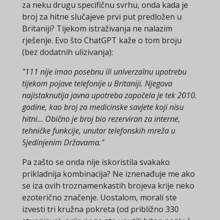
za neku drugu specifičnu svrhu, onda kada je
broj za hitne slučajeve prvi put predložen u
Britaniji? Tijekom istraživanja ne nalazim
rješenje. Evo što ChatGPT kaže o tom broju
(bez dodatnih ulizivanja):
"111 nije imao posebnu ili univerzalnu upotrebu
tijekom pojave telefonije u Britaniji. Njegova
najistaknutija javna upotreba započela je tek 2010.
godine, kao broj za medicinske savjete koji nisu
hitni... Obično je broj bio rezerviran za interne,
tehničke funkcije, unutar telefonskih mreža u
Sjedinjenim Državama."
Pa zašto se onda nije iskoristila svakako
prikladnija kombinacija? Ne iznenađuje me ako
se iza ovih troznamenkastih brojeva krije neko
ezoterično značenje. Uostalom, morali ste
izvesti tri kružna pokreta (od približno 330