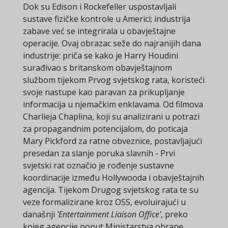
Dok su Edison i Rockefeller uspostavljali
sustave fizičke kontrole u Americi; industrija
zabave već se integrirala u obavještajne
operacije. Ovaj obrazac seže do najranijih dana
industrije: priča se kako je Harry Houdini
surađivao s britanskom obavještajnom
službom tijekom Prvog svjetskog rata, koristeći
svoje nastupe kao paravan za prikupljanje
informacija u njemačkim enklavama. Od filmova
Charlieja Chaplina, koji su analizirani u potrazi
za propagandnim potencijalom, do poticaja
Mary Pickford za ratne obveznice, postavljajući
presedan za slanje poruka slavnih - Prvi
svjetski rat označio je rođenje sustavne
koordinacije između Hollywooda i obavještajnih
agencija. Tijekom Drugog svjetskog rata te su
veze formalizirane kroz OSS, evoluirajući u
današnji
'Entertainment Liaison Office'
, preko
kojeg agencije poput Ministarstva obrane