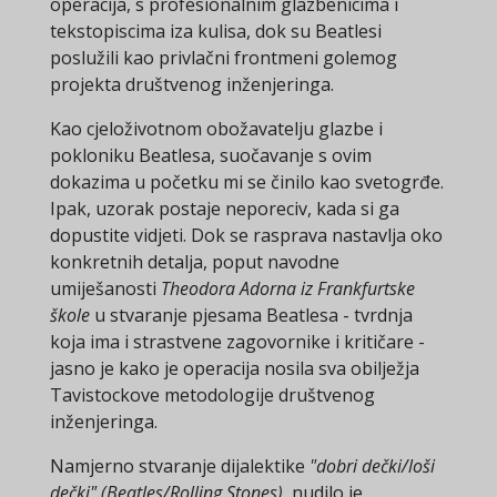
operacija, s profesionalnim glazbenicima i
tekstopiscima iza kulisa, dok su Beatlesi
poslužili kao privlačni frontmeni golemog
projekta društvenog inženjeringa.
Kao cjeloživotnom obožavatelju glazbe i
pokloniku Beatlesa, suočavanje s ovim
dokazima u početku mi se činilo kao svetogrđe.
Ipak, uzorak postaje neporeciv, kada si ga
dopustite vidjeti. Dok se rasprava nastavlja oko
konkretnih detalja, poput navodne
umiješanosti
Theodora Adorna iz Frankfurtske
škole
u stvaranje pjesama Beatlesa - tvrdnja
koja ima i strastvene zagovornike i kritičare -
jasno je kako je operacija nosila sva obilježja
Tavistockove metodologije društvenog
inženjeringa.
Namjerno stvaranje dijalektike
"dobri dečki/loši
dečki" (Beatles/Rolling Stones)
, nudilo je