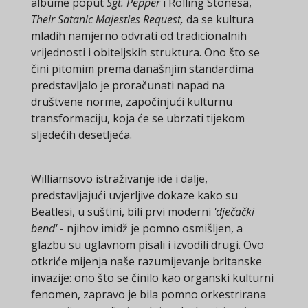
albume poput
Sgt. Pepper
i Rolling Stonesa,
Their Satanic Majesties Request,
da se kultura
mladih namjerno odvrati od tradicionalnih
vrijednosti i obiteljskih struktura. Ono što se
čini pitomim prema današnjim standardima
predstavljalo je proračunati napad na
društvene norme, započinjući kulturnu
transformaciju, koja će se ubrzati tijekom
sljedećih desetljeća.
Williamsovo istraživanje ide i dalje,
predstavljajući uvjerljive dokaze kako su
Beatlesi, u suštini, bili prvi moderni
'dječački
bend'
- njihov imidž je pomno osmišljen, a
glazbu su uglavnom pisali i izvodili drugi. Ovo
otkriće mijenja naše razumijevanje britanske
invazije: ono što se činilo kao organski kulturni
fenomen, zapravo je bila pomno orkestrirana