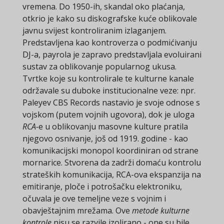
vremena. Do 1950-ih, skandal oko plaćanja,
otkrio je kako su diskografske kuće oblikovale
javnu svijest kontroliranim izlaganjem.
Predstavljena kao kontroverza o podmićivanju
DJ-a, payrola je zapravo predstavljala evoluirani
sustav za oblikovanje popularnog ukusa.
Tvrtke koje su kontrolirale te kulturne kanale
održavale su duboke institucionalne veze: npr.
Paleyev CBS Records nastavio je svoje odnose s
vojskom (putem vojnih ugovora), dok je uloga
RCA-
e u oblikovanju masovne kulture pratila
njegovo osnivanje, još od 1919. godine - kao
komunikacijski monopol koordiniran od strane
mornarice. Stvorena da zadrži domaću kontrolu
strateških komunikacija, RCA-ova ekspanzija na
emitiranje, ploče i potrošačku elektroniku,
očuvala je ove temeljne veze s vojnim i
obavještajnim mrežama. Ove
metode kulturne
kontrole
nisu se razvile izolirano - one su bile