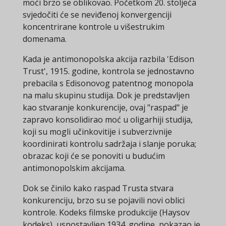
moći brzo se oblikovao. Početkom 20. stoljeća
svjedočiti će se neviđenoj konvergenciji
koncentrirane kontrole u višestrukim
domenama.
Kada je antimonopolska akcija razbila 'Edison
Trust', 1915. godine, kontrola se jednostavno
prebacila s Edisonovog patentnog monopola
na malu skupinu studija. Dok je predstavljen
kao stvaranje konkurencije, ovaj "raspad" je
zapravo konsolidirao moć u oligarhiji studija,
koji su mogli učinkovitije i subverzivnije
koordinirati kontrolu sadržaja i slanje poruka;
obrazac koji će se ponoviti u budućim
antimonopolskim akcijama.
Dok se činilo kako raspad Trusta stvara
konkurenciju, brzo su se pojavili novi oblici
kontrole. Kodeks filmske produkcije (Haysov
kodeks), uspostavljen 1934. godine, pokazao je