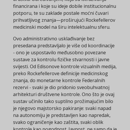
financirana i koje su ideje dobile institucionalnu
potporu, te su zaklade postale moćni čuvari
prihvatljivog znanja—proširujući Rockefellerov
medicinski model na širu intelektualnu sferu.
Ovo administrativno usklađivanje bez
presedana predstavljalo je više od koordinacije
- ono je uspostavilo međusobno povezane
sustave za kontrolu fizičke stvarnosti i javne
svijesti. Od Edisonove kontrole vizualnih medija,
preko Rockefellerove definicije medicinskog
znanja, do monetarne kontrole Federalnih
rezervi - svaki je dio pridonio sveobuhvatnoj
arhitekturi društvene kontrole. Ono što je ovaj
sustav učinilo tako suptilno prožimajućim bilo
je njegovo majstorsko pakiranje: svaki napad
na autonomiju je predstavljen kao napredak,
svako ograničenje kao zaštita, svaki oblik
kontrole kao pogodnost. Javnost, ne samo da je