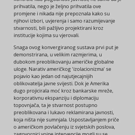
prihvatila, nego je željno prihvatila ove
promjene i nikada nije prepoznala kako su
njihovi izbori, uvjerenja i samo razumijevanje
stvarnosti, bili pažljivo projektirani kroz
institucije kojima su vjerovali.
Snaga ovog konvergiranog sustava prvi put je
demonstrirana, u velikim razmjerima, u
dubokom preoblikovanju američke globalne
uloge. Narativ američkog 'izolacionizma' se
pojavio kao jedan od najutjecajnijih
oblikovatelja javne svijesti. Dok je Amerika
dugo projicirala moć kroz bankarske mreže,
korporativnu ekspanziju i diplomaciju
topovnjača, ta je stvarnost postupno
preoblikovana i lukavo reklamirana javnosti,
koja ništa nije sumnjala. Uspostavljanjem priče
o američkom povlačenju iz svjetskih poslova,
zagovornici vojne intervencije mogli su se