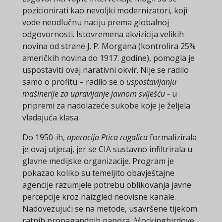
pozicionirati kao nevoljki modernizatori, koji
vode neodlučnu naciju prema globalnoj
odgovornosti. Istovremena akvizicija velikih
novina od strane J. P. Morgana (kontrolira 25%
američkih novina do 1917. godine), pomogla je
uspostaviti ovaj narativni okvir. Nije se radilo
samo o profitu – radilo se o
uspostavljanju
mašinerije za upravljanje javnom sviješću
- u
pripremi za nadolazeće sukobe koje je željela
vladajuća klasa.
Do 1950-ih,
operacija Ptica rugalica
formalizirala
je ovaj utjecaj, jer se CIA sustavno infiltrirala u
glavne medijske organizacije. Program je
pokazao koliko su temeljito obavještajne
agencije razumjele potrebu oblikovanja javne
percepcije kroz naizgled neovisne kanale.
Nadovezujući se na metode, usavršene tijekom
ratnih propagandnih napora, Mockingbirdove