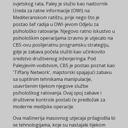
svjetskog rata, Paley je služio kao nadzornik
Ureda za ratne informacije (OWI) na
Mediteranskom ratištu, prije nego što je
postao šef radija u OWI-jevom Odjelu za
psihološko ratovanje. Njegovo ratno iskustvo u
psihološkim operacijama izravno je utjecalo na
CBS-ovu poslijeratnu programsku strategiju,
gdje je zabava počela služiti kao učinkovito
sredstvo društvenog inženjeringa. Pod
Paleyjevim vodstvom, CBS je postao poznat kao
'Tiffany Network', majstorski spajajući zabavu
sa suptilnim tehnikama manipulacije,
usavršenim tijekom njegove službe
psihološkog ratovanja. Ovaj spoj zabave i
društvene kontrole postati će predložak za
moderne medijske operacije.
Ova mašinerija masovnog utjecaja prilagodila bi
se tehnologijama, koje su nastajale tijekom