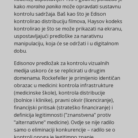
kako
moralna panika
može opravdati sustavnu
kontrolu sadržaja. Baš kao što je Edison
kontrolirao distribuciju filmova, Haysov kodeks
kontrolirao je što se može prikazati na ekranu,
uspostavljajući predloške za narativnu
manipulaciju, koja će se održati i u digitalnom
dobu.
Edisonov predložak za kontrolu vizualnih
medija uskoro će se replicirati u drugim
domenama. Rockefeller je primijenio identičan
obrazac u medicini: kontrola infrastrukture
(medicinske škole), kontrola distribucije
(bolnice i klinike), pravni okvir (licenciranje),
financijski pritisak (strateško financiranje) i
definicija legitimnosti ("znanstvena" protiv
"alternativne" medicine). Ovdje se nije radilo
samo o eliminaciji konkurencije – radilo se o
kontroli onoga je legitimno znanje.