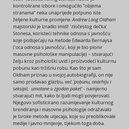
kontrolirane izbore i omogućilo "objema
stranama" neka unaprijede potpuno iste
željene kulturne promjene.
Andrew Loog Oldham
majstorski je izradio imidž 'zločestog dečka'
Stonesa, koristeći tehnike odnosa s javnošću
koje podsjećaju na metode Edwarda Bernaysa
('oca odnosa s javnošću', koji je bio pionir
masovne psihološke manipulacije) – stvarajući
želju kroz psihološki uvid i proizvodeći kulturnu
pobunu kao tržišnu robu. Kao što je sam
Oldham priznao u svojoj autobiografiji, on nije
samo prodavao glazbu, već
'pobunu, anarhiju i
seksipil, umotane u zgodan paket'
- namjerno
stvarajući mit, kako bi ljudi mogli povjerovati.
Njegovo sofisticirano razumijevanje kulturnog
brendiranja i masovne psihologije odražavalo
je široke metode utjecaja, koje su preoblikovale
medije i javno mnijenje, tijekom toga doba.