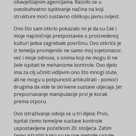
obavještajnim agencijama. Razvilo se u
sveobuhvatno ispitivanje načina na koji
strukture moći sustavno oblikuju javnu svijest.
Ono što sam otkrio pokazalo mi je da su čak i
moje najciničnije pretpostavke o proizvedenoj
kulturi jedva zagrebale površinu. Ovo otkriće je
iz temelja promijenilo ne samo moj svjetonazor,
već i moje odnose, s onima koji ne mogu ili ne
žele ispitati te mehanizme kontrole. Ovo djelo
ima za cilj učiniti vidljivim ono što mnogi slute,
ali ne mogu u potpunosti artikulirati - pomoći
drugima da vide te skrivene sustave utjecaja. Jer
prepoznavanje manipulacije prvi je korak
prema otporu.
Ovo istraživanje odvija se u tri dijela: Prvo,
ispitat ćemo temeljne sustave kontrole
uspostavljene početkom 20. stoljeća. Zatim
ćemo istražiti kako su se ove metode razvile