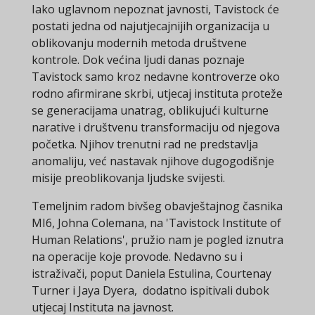
Iako uglavnom nepoznat javnosti, Tavistock će
postati jedna od najutjecajnijih organizacija u
oblikovanju modernih metoda društvene
kontrole. Dok većina ljudi danas poznaje
Tavistock samo kroz nedavne kontroverze oko
rodno afirmirane skrbi, utjecaj instituta proteže
se generacijama unatrag, oblikujući kulturne
narative i društvenu transformaciju od njegova
početka. Njihov trenutni rad ne predstavlja
anomaliju, već nastavak njihove dugogodišnje
misije preoblikovanja ljudske svijesti.
Temeljnim radom bivšeg obavještajnog časnika
MI6, Johna Colemana, na 'Tavistock Institute of
Human Relations', pružio nam je pogled iznutra
na operacije koje provode. Nedavno su i
istraživači, poput Daniela Estulina, Courtenay
Turner i Jaya Dyera, dodatno ispitivali dubok
utjecaj Instituta na javnost.