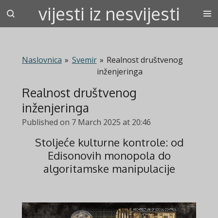
vijesti iz nesvijesti
Skip
to
main
content
Naslovnica
»
Svemir
»
Realnost društvenog
inženjeringa
Realnost društvenog
inženjeringa
Published on 7 March 2025 at 20:46
Stoljeće kulturne kontrole: od
Edisonovih monopola do
algoritamske manipulacije