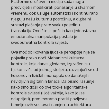
Platforme društvenih medija sada mogu
predvidjeti i modificirati ponašanje u stvarnom
vremenu, dok usluge automatski i kontinuirano
njeguju našu kulturnu potrošnju, a digitalni
sustavi plaćanja prate svaku pojedinu
transakciju. Ono što je počelo kao jednostavna
emocionalna manipulacija postalo je
sveobuhvatna kontrola svijesti.
Ova moć oblikovanja ljudske percepcije nije se
pojavila preko noći. Mehanizmi kulturne
kontrole, koje danas gledamo, izgrađeni su
tijekom više od jednog stoljeća, razvijajući se od
Edisonovih fizičkih monopola do današnjih
nevidljivih digitalnih lanaca. Da bismo razumjeli
kako smo došli do ove točke algoritamske
kontrole svijesti (i još važnije, kako joj se
oduprijeti), prvo moramo pratiti povijesne
temelje ovih sustava i namjernu arhitekturu