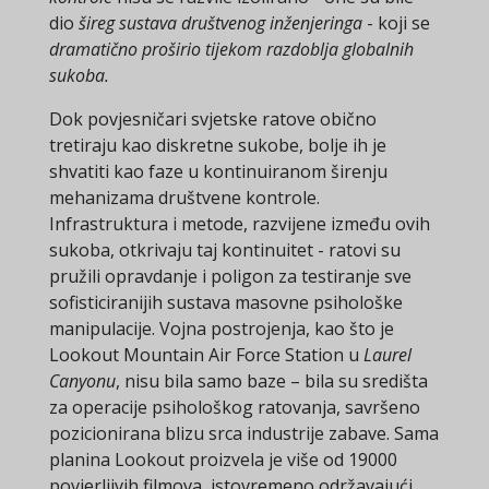
dio
šireg sustava društvenog inženjeringa
- koji se
dramatično proširio tijekom razdoblja globalnih
sukoba.
Dok povjesničari svjetske ratove obično
tretiraju kao diskretne sukobe, bolje ih je
shvatiti kao faze u kontinuiranom širenju
mehanizama društvene kontrole.
Infrastruktura i metode, razvijene između ovih
sukoba, otkrivaju taj kontinuitet - ratovi su
pružili opravdanje i poligon za testiranje sve
sofisticiranijih sustava masovne psihološke
manipulacije. Vojna postrojenja, kao što je
Lookout Mountain Air Force Station u
Laurel
Canyonu
, nisu bila samo baze – bila su središta
za operacije psihološkog ratovanja, savršeno
pozicionirana blizu srca industrije zabave. Sama
planina Lookout proizvela je više od 19000
povjerljivih filmova, istovremeno održavajući