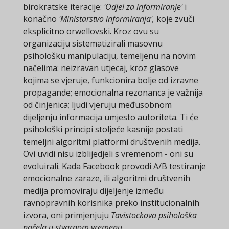
birokratske iteracije:
'Odjel za informiranje'
i
konačno
'Ministarstvo informiranja',
koje zvuči
eksplicitno orwellovski. Kroz ovu su
organizaciju sistematizirali masovnu
psihološku manipulaciju, temeljenu na novim
načelima: neizravan utjecaj, kroz glasove
kojima se vjeruje, funkcionira bolje od izravne
propagande; emocionalna rezonanca je važnija
od činjenica; ljudi vjeruju međusobnom
dijeljenju informacija umjesto autoriteta. Ti će
psihološki principi stoljeće kasnije postati
temeljni algoritmi platformi društvenih medija.
Ovi uvidi nisu izblijedjeli s vremenom - oni su
evoluirali. Kada Facebook provodi A/B testiranje
emocionalne zaraze, ili algoritmi društvenih
medija promoviraju dijeljenje između
ravnopravnih korisnika preko institucionalnih
izvora, oni primjenjuju
Tavistockova psihološka
načela u stvarnom vremenu
.