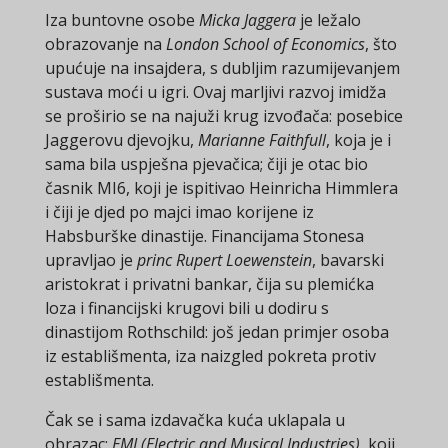
Iza buntovne osobe
Micka Jaggera
je ležalo
obrazovanje na
London School of Economics
, što
upućuje na insajdera, s dubljim razumijevanjem
sustava moći u igri. Ovaj marljivi razvoj imidža
se proširio se na najuži krug izvođača: posebice
Jaggerovu djevojku,
Marianne Faithfull
, koja je i
sama bila uspješna pjevačica; čiji je otac bio
časnik MI6, koji je ispitivao Heinricha Himmlera
i čiji je djed po majci imao korijene iz
Habsburške dinastije. Financijama Stonesa
upravljao je
princ Rupert Loewenstein
, bavarski
aristokrat i privatni bankar, čija su plemićka
loza i financijski krugovi bili u dodiru s
dinastijom Rothschild: još jedan primjer osoba
iz establišmenta, iza naizgled pokreta protiv
establišmenta.
Čak se i sama izdavačka kuća uklapala u
obrazac:
EMI (Electric and Musical Industries)
, koji