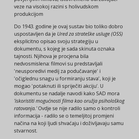
veze na visokoj razini s holivudskom
produkcijom
Do 1943. godine je ovaj sustav bio toliko dobro
uspostavljen da je
Ured za strateške usluge (OSS)
eksplicitno opisao svoju strategiju u
dokumentu, s kojeg je sada skinuta oznaka
tajnosti. Njihova je procjena bila
nedvosmislena: filmovi su predstavljali
'neusporedivi medij za podučavanje' i
'očiglednu snagu u formiranju stava', koji je
mogao 'potaknuti ili spriječiti akciju'. U
dokumentu se nadalje navodi kako SAD mora
'iskoristiti mogućnosti filma kao oružja psihološkog
ratovanja.'
Ovdje se nije radilo samo o kontroli
informacija - radilo se o temeljitoj promjeni
načina na koji ljudi shvaćaju i doživljavaju samu
stvarnost.