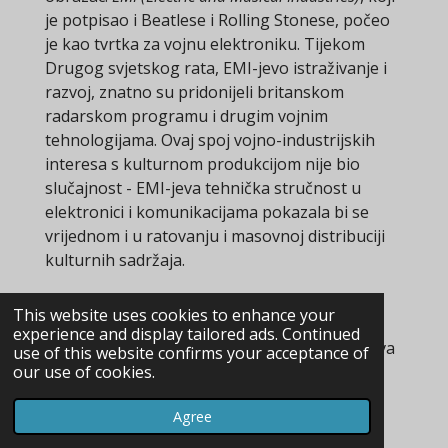
je potpisao i Beatlese i Rolling Stonese, počeo
je kao tvrtka za vojnu elektroniku. Tijekom
Drugog svjetskog rata, EMI-jevo istraživanje i
razvoj, znatno su pridonijeli britanskom
radarskom programu i drugim vojnim
tehnologijama. Ovaj spoj vojno-industrijskih
interesa s kulturnom produkcijom nije bio
slučajnost - EMI-jeva tehnička stručnost u
elektronici i komunikacijama pokazala bi se
vrijednom i u ratovanju i masovnoj distribuciji
kulturnih sadržaja.
Ovi pažljivo vođeni britanski eksperimenti u
This website uses cookies to enhance your
kulturnoj kontroli uskoro će pronaći svoj
experience and display tailored ads. Continued
savršeni laboratorij u Americi, gdje je onda ova
use of this website confirms your acceptance of
our use of cookies.
nevjerojatna konvergencija zauvijek
preoblikovala kulturu mladih i obiteljsku
Agree
zajednicu. Britanija je bila pionir u ovim
metodama kulturnog orkestriranja kroz