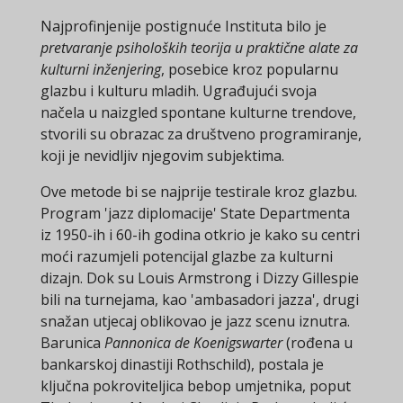
Najprofinjenije postignuće Instituta bilo je
pretvaranje psiholoških teorija u praktične alate za
kulturni inženjering
, posebice kroz popularnu
glazbu i kulturu mladih. Ugrađujući svoja
načela u naizgled spontane kulturne trendove,
stvorili su obrazac za društveno programiranje,
koji je nevidljiv njegovim subjektima.
Ove metode bi se najprije testirale kroz glazbu.
Program 'jazz diplomacije' State Departmenta
iz 1950-ih i 60-ih godina otkrio je kako su centri
moći razumjeli potencijal glazbe za kulturni
dizajn. Dok su Louis Armstrong i Dizzy Gillespie
bili na turnejama, kao 'ambasadori jazza', drugi
snažan utjecaj oblikovao je jazz scenu iznutra.
Barunica
Pannonica de Koenigswarter
(rođena u
bankarskoj dinastiji Rothschild), postala je
ključna pokroviteljica bebop umjetnika, poput