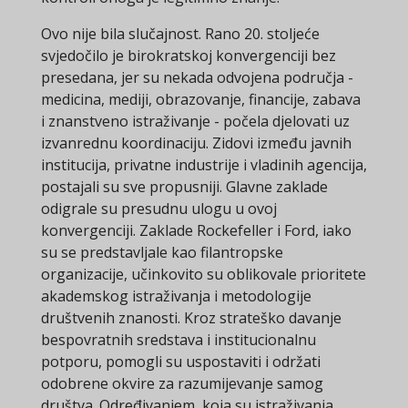
Ovo nije bila slučajnost. Rano 20. stoljeće
svjedočilo je birokratskoj konvergenciji bez
presedana, jer su nekada odvojena područja -
medicina, mediji, obrazovanje, financije, zabava
i znanstveno istraživanje - počela djelovati uz
izvanrednu koordinaciju. Zidovi između javnih
institucija, privatne industrije i vladinih agencija,
postajali su sve propusniji. Glavne zaklade
odigrale su presudnu ulogu u ovoj
konvergenciji. Zaklade Rockefeller i Ford, iako
su se predstavljale kao filantropske
organizacije, učinkovito su oblikovale prioritete
akademskog istraživanja i metodologije
društvenih znanosti. Kroz strateško davanje
bespovratnih sredstava i institucionalnu
potporu, pomogli su uspostaviti i održati
odobrene okvire za razumijevanje samog
društva. Određivanjem, koja su istraživanja