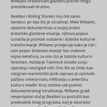
temeljito orkestrirani glazbeni pokreti mogu
preoblikovati društvo.
Beatlesi i Rolling Stonesi nisu bili samo
bendovi, jer kao što je istraživač, Mike Williams,
opsežno dokumentirao u svojoj analizi
britanske glazbene invazije, njihova pojava
označila je početak sustavne i duboke kulturne
transformacije. Williams primjećuje kako je čak i
sam pojam
'britanska invazija'
bio znakovit:
vojna metafora, za ono što je tobože kulturni
fenomen, možda je Tavistock izvodio svoju
operaciju naočigled svih. Ono što se činilo kao
razigrani marketinški jezik zapravo je opisivalo
pažljivo orkestriranu infiltraciju u američku
kulturu mladih. Kroz stotine sati pomno
dokumentiranog istraživanja, Williams gradi
nevjerojatan slučaj: Beatlesi su poslužili kao
predvodnik šireg programa, koji je iskoristio