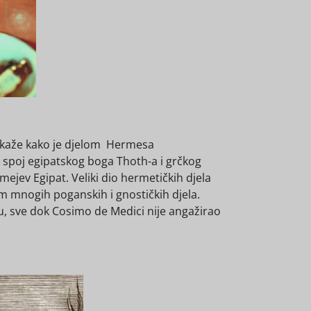
e kaže kako je djelom Hermesa
io spoj egipatskog boga Thoth-a i grčkog
jev Egipat. Veliki dio hermetičkih djela
m mnogih poganskih i gnostičkih djela.
u, sve dok Cosimo de Medici nije angažirao