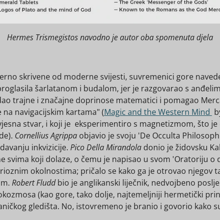
Hermes Trismegistos navodno je autor oba spomenuta djela
o skrivene od moderne svijesti, suvremenici gore navedenih
 proglasila šarlatanom i budalom, jer je razgovarao s anđelim
 je dao trajne i značajne doprinose matematici i pomagao Me
e na navigacijskim kartama" (
Magic and the Western Mind
by
i svjesna stvar, i koji je eksperimentiro s magnetizmom, što j
zde).
Cornellius Agrippa
objavio je svoju 'De Occulta Philosophi
avanju inkvizicije.
Pico Della Mirandola
donio je židovsku Ka
ene svima koji dolaze, o čemu je napisao u svom 'Oratoriju o 
erioznim okolnostima; pričalo se kako ga je otrovao njegov taj
om.
Robert Fludd
bio je anglikanski liječnik, nedvojbeno poslje
zmosa (kao gore, tako dolje, najtemeljniji hermetički princi
ničkog gledišta. No, istovremeno je branio i govorio kako su