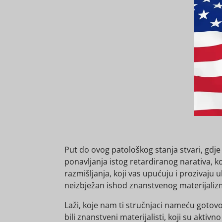
Put do ovog patološkog stanja stvari, gdje 
ponavljanja istog retardiranog narativa, ko
razmišljanja, koji vas upućuju i prozivaju 
neizbježan ishod znanstvenog materijalizma
Laži, koje nam ti stručnjaci nameću gotovo 
bili znanstveni materijalisti, koji su aktivn