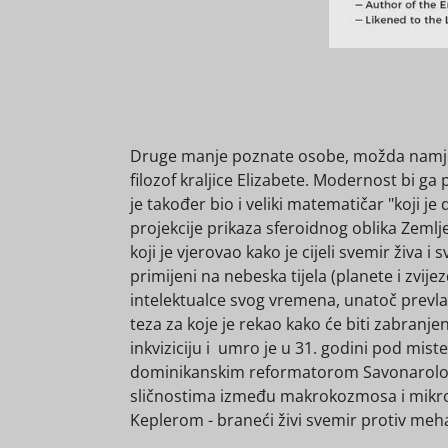
Druge manje poznate osobe, možda namjern
filozof kraljice Elizabete. Modernost bi ga
je također bio i veliki matematičar "koji
projekcije prikaza sferoidnog oblika Zemlj
koji je vjerovao kako je cijeli svemir živa 
primijeni na nebeska tijela (planete i zvije
intelektualce svog vremena, unatoč prevlad
teza za koje je rekao kako će biti zabranj
inkviziciju i umro je u 31. godini pod mist
dominikanskim reformatorom Savonarol
sličnostima između makrokozmosa i mikroko
Keplerom - braneći živi svemir protiv meha