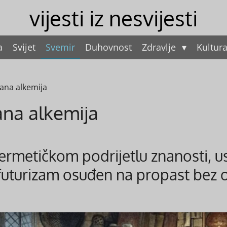
vijesti iz nesvijesti
a
Svijet
Svemir
Duhovnost
Zdravlje
Kultur
rana alkemija
ana alkemija
ermetičkom podrijetlu znanosti, 
 futurizam osuđen na propast bez o