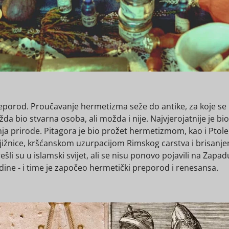
eporod. Proučavanje hermetizma seže do antike, za koje s
ožda bio stvarna osoba, ali možda i nije. Najvjerojatnije je b
 prirode. Pitagora je bio prožet hermetizmom, kao i Ptoleme
njižnice, kršćanskom uzurpacijom Rimskog carstva i brisanje
 su u islamski svijet, ali se nisu ponovo pojavili na Zapad
dine - i time je započeo hermetički preporod i renesansa.