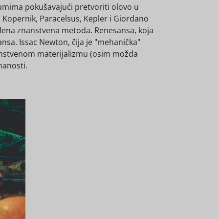
drumima pokušavajući pretvoriti olovo u
n, Kopernik, Paracelsus, Kepler i Giordano
ja rođena znanstvena metoda. Renesansa, koja
ansa. Issac Newton, čija je "mehanička"
znanstvenom materijalizmu (osim možda
nanosti.