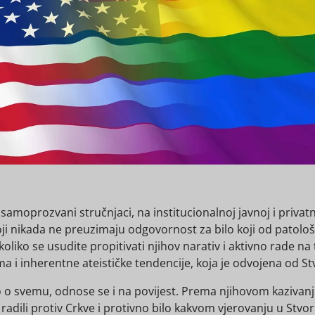
samoprozvani stručnjaci, na institucionalnoj javnoj i privatno
ji nikada ne preuzimaju odgovornost za bilo koji od patološk
ukoliko se usudite propitivati njihov narativ i aktivno rade n
 i inherentne ateističke tendencije, koja je odvojena od Stv
o svemu, odnose se i na povijest. Prema njihovom kazivanju: 
o radili protiv Crkve i protivno bilo kakvom vjerovanju u Stvori