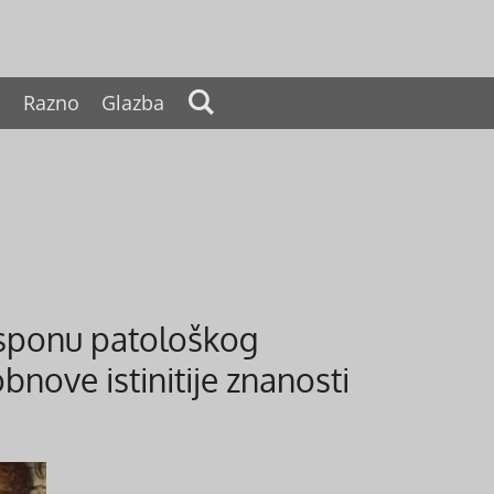
a
Razno
Glazba
usponu patološkog
bnove istinitije znanosti