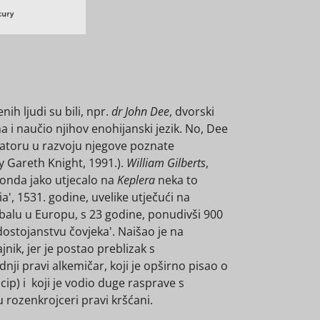
 ljudi su bili, npr.
dr John Dee
, dvorski
a i naučio njihov enohijanski jezik. No, Dee
rcatoru u razvoju njegove poznate
 Gareth Knight, 1991.).
William Gilberts
,
e onda jako utjecalo na
Keplera
neka to
a', 1531. godine, uvelike utječući na
balu u Europu, s 23 godine, ponudivši 900
dostojanstvu čovjeka'. Naišao je na
nik, jer je postao preblizak s
dnji pravi alkemičar, koji je opširno pisao o
p) i koji je vodio duge rasprave s
 rozenkrojceri pravi kršćani.