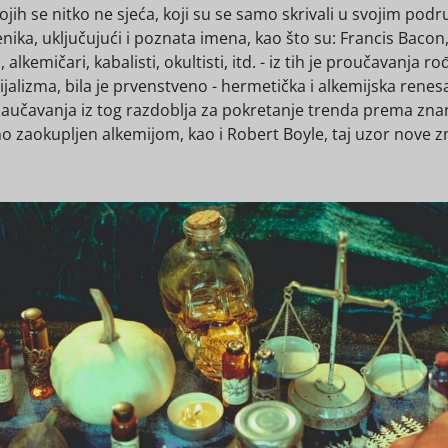
 kojih se nitko ne sjeća, koji su se samo skrivali u svojim po
enika, uključujući i poznata imena, kao što su: Francis Baco
i, alkemičari, kabalisti, okultisti, itd. - iz tih je proučavan
alizma, bila je prvenstveno - hermetička i alkemijska renes
jeg naučavanja iz tog razdoblja za pokretanje trenda prema 
no zaokupljen alkemijom, kao i Robert Boyle, taj uzor nove z