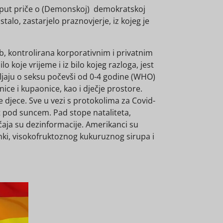
 Poput priče o (Demonskoj) demokratskoj
talo, zastarjelo praznovjerje, iz kojeg je
rb, kontrolirana korporativnim i privatnim
o koje vrijeme i iz bilo kojeg razloga, jest
išljaju o seksu počevši od 0-4 godine (WHO)
ice i kupaonice, kao i dječje prostore.
ne djece. Sve u vezi s protokolima za Covid-
st pod suncem. Pad stope nataliteta,
aja su dezinformacije. Amerikanci su
enki, visokofruktoznog kukuruznog sirupa i