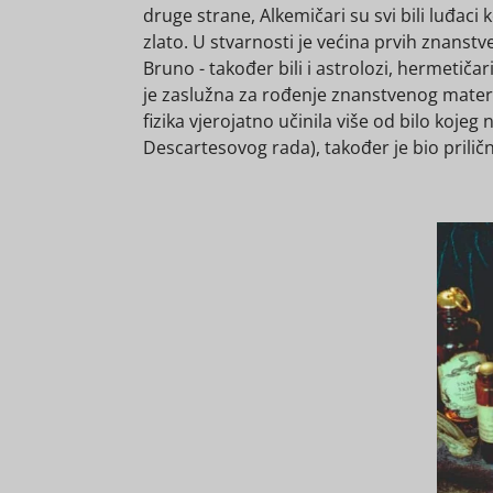
druge strane, Alkemičari su svi bili luđaci
zlato. U stvarnosti je većina prvih znanstv
Bruno - također bili i astrolozi, hermetičar
je zaslužna za rođenje znanstvenog materij
fizika vjerojatno učinila više od bilo ko
Descartesovog rada), također je bio prilič