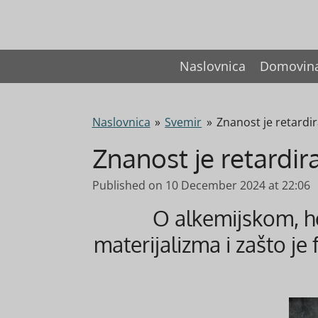
Skip
to
main
Naslovnica
Domovin
content
Naslovnica
»
Svemir
»
Znanost je retardi
Znanost je retardir
Published on 10 December 2024 at 22:06
O alkemijskom, h
materijalizma i zašto je