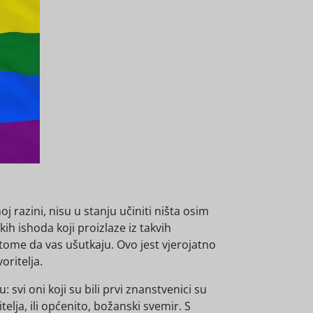
j razini, nisu u stanju učiniti ništa osim
ih ishoda koji proizlaze iz takvih
a tome da vas ušutkaju. Ovo jest vjerojatno
oritelja.
svi oni koji su bili prvi znanstvenici su
telja, ili općenito, božanski svemir. S