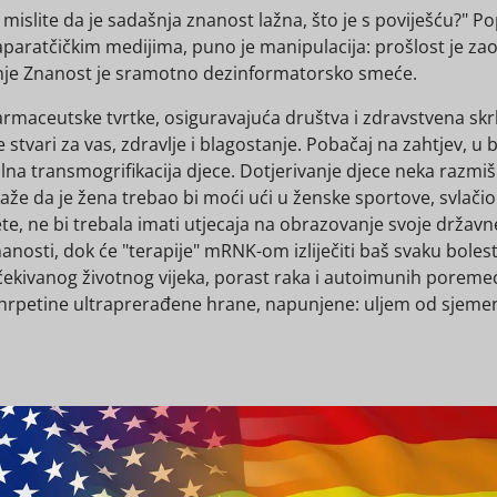
 mislite da je sadašnja znanost lažna, što je s poviješću?"
 aparatčičkim medijima, puno je manipulacija: prošlost je zaos
tanje Znanost je sramotno dezinformatorsko smeće.
 Farmaceutske tvrtke, osiguravajuća društva i zdravstvena sk
tvari za vas, zdravlje i blagostanje. Pobačaj na zahtjev, u bil
ualna transmogrifikacija djece. Dotjerivanje djece neka razm
aže da je žena trebao bi moći ući u ženske sportove, svlačion
jete, ne bi trebala imati utjecaja na obrazovanje svoje držav
nanosti, dok će "terapije" mRNK-om izliječiti baš svaku bole
ekivanog životnog vijeka, porast raka i autoimunih poremeć
 jedu hrpetine ultraprerađene hrane, napunjene: uljem od sjem