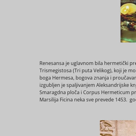
Renesansa je uglavnom bila hermetički pr
Trismegistosa (Tri puta Velikog), koji je m
boga Hermesa, bogova znanja i proučavanja
izgubljen je spaljivanjem Aleksandrijske k
Smaragdna ploča i Corpus Hermeticum prešli
Marsilija Ficina neka sve prevede 1453. go