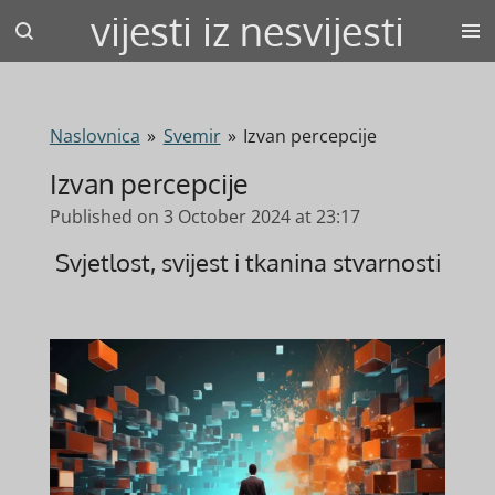
vijesti iz nesvijesti
Skip
to
main
content
Naslovnica
»
Svemir
»
Izvan percepcije
Izvan percepcije
Published on 3 October 2024 at 23:17
Svjetlost, svijest i tkanina stvarnosti