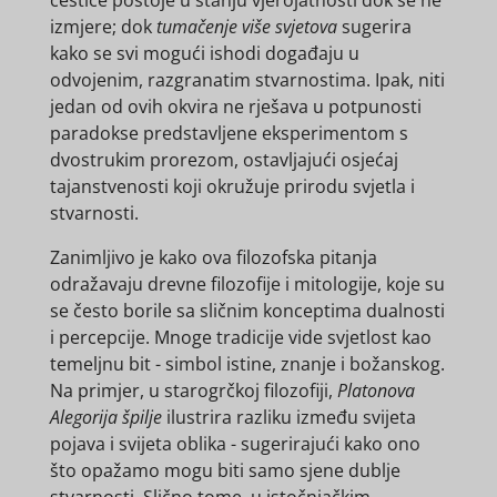
izmjere; dok
tumačenje više svjetova
sugerira
kako se svi mogući ishodi događaju u
odvojenim, razgranatim stvarnostima. Ipak, niti
jedan od ovih okvira ne rješava u potpunosti
paradokse predstavljene eksperimentom s
dvostrukim prorezom, ostavljajući osjećaj
tajanstvenosti koji okružuje prirodu svjetla i
stvarnosti.
Zanimljivo je kako ova filozofska pitanja
odražavaju drevne filozofije i mitologije, koje su
se često borile sa sličnim konceptima dualnosti
i percepcije. Mnoge tradicije vide svjetlost kao
temeljnu bit - simbol istine, znanje i božanskog.
Na primjer, u starogrčkoj filozofiji,
Platonova
Alegorija špilje
ilustrira razliku između svijeta
pojava i svijeta oblika - sugerirajući kako ono
što opažamo mogu biti samo sjene dublje
stvarnosti. Slično tome, u istočnjačkim