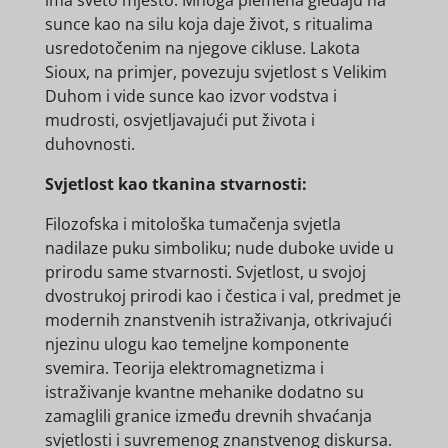
sunce kao na silu koja daje život, s ritualima
usredotočenim na njegove cikluse. Lakota
Sioux, na primjer, povezuju svjetlost s Velikim
Duhom i vide sunce kao izvor vodstva i
mudrosti, osvjetljavajući put života i
duhovnosti.
Svjetlost kao tkanina stvarnosti:
Filozofska i mitološka tumačenja svjetla
nadilaze puku simboliku; nude duboke uvide u
prirodu same stvarnosti. Svjetlost, u svojoj
dvostrukoj prirodi kao i čestica i val, predmet je
modernih znanstvenih istraživanja, otkrivajući
njezinu ulogu kao temeljne komponente
svemira. Teorija elektromagnetizma i
istraživanje kvantne mehanike dodatno su
zamaglili granice između drevnih shvaćanja
svjetlosti i suvremenog znanstvenog diskursa.