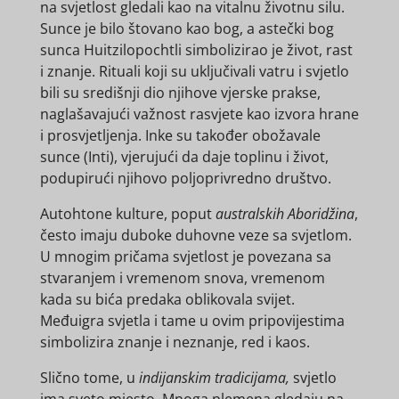
na svjetlost gledali kao na vitalnu životnu silu.
Sunce je bilo štovano kao bog, a astečki bog
sunca Huitzilopochtli simbolizirao je život, rast
i znanje. Rituali koji su uključivali vatru i svjetlo
bili su središnji dio njihove vjerske prakse,
naglašavajući važnost rasvjete kao izvora hrane
i prosvjetljenja. Inke su također obožavale
sunce (Inti), vjerujući da daje toplinu i život,
podupirući njihovo poljoprivredno društvo.
Autohtone kulture, poput
australskih Aboridžina
,
često imaju duboke duhovne veze sa svjetlom.
U mnogim pričama svjetlost je povezana sa
stvaranjem i vremenom snova, vremenom
kada su bića predaka oblikovala svijet.
Međuigra svjetla i tame u ovim pripovijestima
simbolizira znanje i neznanje, red i kaos.
Slično tome, u
indijanskim tradicijama,
svjetlo
ima sveto mjesto. Mnoga plemena gledaju na