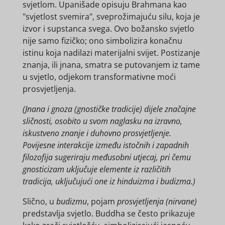
svjetlom. Upanišade opisuju Brahmana kao
"svjetlost svemira", sveprožimajuću silu, koja je
izvor i supstanca svega. Ovo božansko svjetlo
nije samo fizičko; ono simbolizira konačnu
istinu koja nadilazi materijalni svijet. Postizanje
znanja, ili jnana, smatra se putovanjem iz tame
u svjetlo, odjekom transformativne moći
prosvjetljenja.
(Jnana i gnoza (gnostičke tradicije) dijele značajne
sličnosti, osobito u svom naglasku na izravno,
iskustveno znanje i duhovno prosvjetljenje.
Povijesne interakcije između istočnih i zapadnih
filozofija sugeriraju međusobni utjecaj, pri čemu
gnosticizam uključuje elemente iz različitih
tradicija, uključujući one iz hinduizma i budizma.)
Slično, u
budizmu
, pojam
prosvjetljenja (nirvane)
predstavlja svjetlo. Buddha se često prikazuje