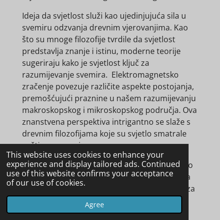
Ideja da svjetlost služi kao ujedinjujuća sila u
svemiru odzvanja drevnim vjerovanjima. Kao
što su mnoge filozofije tvrdile da svjetlost
predstavlja znanje i istinu, moderne teorije
sugeriraju kako je svjetlost ključ za
razumijevanje svemira. Elektromagnetsko
zračenje povezuje različite aspekte postojanja,
premošćujući praznine u našem razumijevanju
makroskopskog i mikroskopskog područja. Ova
znanstvena perspektiva intrigantno se slaže s
drevnim filozofijama koje su svjetlo smatrale
suštinom svemira.
This website uses cookies to enhance your
experience and display tailored ads. Continued
Sada kada smo pogledali fiziku i drevne misli o
use of this website confirms your acceptance
svjetlu, stvarnosti i vjerojatnoj povezanosti sa
of our use of cookies.
svjesnim mišljenjem, da vidimo što jezik ima za
reći.
Agree