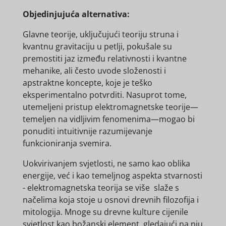
Objedinjujuća alternativa:
Glavne teorije, uključujući teoriju struna i
kvantnu gravitaciju u petlji, pokušale su
premostiti jaz između relativnosti i kvantne
mehanike, ali često uvode složenosti i
apstraktne koncepte, koje je teško
eksperimentalno potvrditi. Nasuprot tome,
utemeljeni pristup elektromagnetske teorije—
temeljen na vidljivim fenomenima—mogao bi
ponuditi intuitivnije razumijevanje
funkcioniranja svemira.
Uokvirivanjem svjetlosti, ne samo kao oblika
energije, već i kao temeljnog aspekta stvarnosti
- elektromagnetska teorija se više slaže s
načelima koja stoje u osnovi drevnih filozofija i
mitologija. Mnoge su drevne kulture cijenile
svjetlost kao božanski element, gledajući na nju