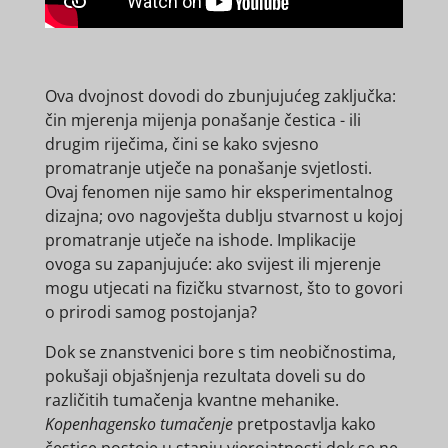
Ova dvojnost dovodi do zbunjujućeg zaključka:
čin mjerenja mijenja ponašanje čestica - ili
drugim riječima, čini se kako svjesno
promatranje utječe na ponašanje svjetlosti.
Ovaj fenomen nije samo hir eksperimentalnog
dizajna; ovo nagovješta dublju stvarnost u kojoj
promatranje utječe na ishode. Implikacije
ovoga su zapanjujuće: ako svijest ili mjerenje
mogu utjecati na fizičku stvarnost, što to govori
o prirodi samog postojanja?
Dok se znanstvenici bore s tim neobičnostima,
pokušaji objašnjenja rezultata doveli su do
različitih tumačenja kvantne mehanike.
Kopenhagensko tumačenje
pretpostavlja kako
čestice postoje u stanju vjerojatnosti dok se ne