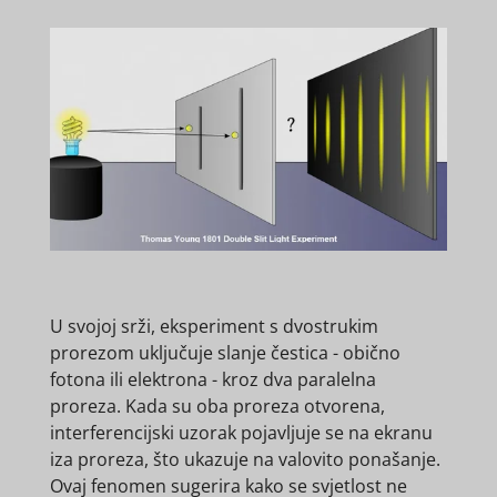
U svojoj srži, eksperiment s dvostrukim
prorezom uključuje slanje čestica - obično
fotona ili elektrona - kroz dva paralelna
proreza. Kada su oba proreza otvorena,
interferencijski uzorak pojavljuje se na ekranu
iza proreza, što ukazuje na valovito ponašanje.
Ovaj fenomen sugerira kako se svjetlost ne