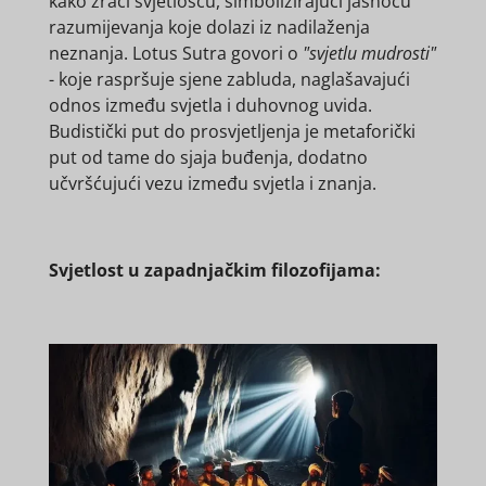
kako zrači svjetlošću, simbolizirajući jasnoću
razumijevanja koje dolazi iz nadilaženja
neznanja. Lotus Sutra govori o
"svjetlu mudrosti"
- koje raspršuje sjene zabluda, naglašavajući
odnos između svjetla i duhovnog uvida.
Budistički put do prosvjetljenja je metaforički
put od tame do sjaja buđenja, dodatno
učvršćujući vezu između svjetla i znanja.
Svjetlost u zapadnjačkim filozofijama: