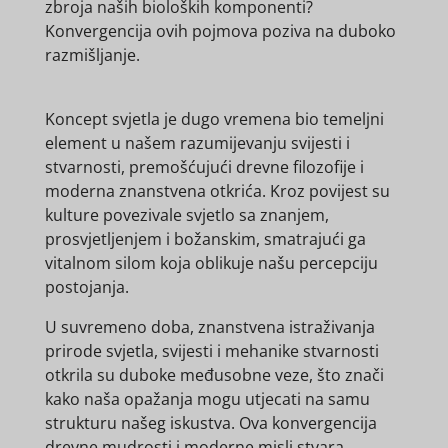
zbroja naših bioloških komponenti?
Konvergencija ovih pojmova poziva na duboko
razmišljanje.
Koncept svjetla je dugo vremena bio temeljni
element u našem razumijevanju svijesti i
stvarnosti, premošćujući drevne filozofije i
moderna znanstvena otkrića. Kroz povijest su
kulture povezivale svjetlo sa znanjem,
prosvjetljenjem i božanskim, smatrajući ga
vitalnom silom koja oblikuje našu percepciju
postojanja.
U suvremeno doba, znanstvena istraživanja
prirode svjetla, svijesti i mehanike stvarnosti
otkrila su duboke međusobne veze, što znači
kako naša opažanja mogu utjecati na samu
strukturu našeg iskustva. Ova konvergencija
drevne mudrosti i moderne misli stvara