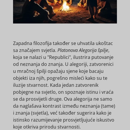
Zapadna filozofija također se uhvatila ukoštac
sa značajem svjetla.
Platonova Alegorija špilje
,
koja se nalazi u "Republici", ilustrira putovanje
od neznanja do znanja. U alegoriji, zatvorenici
u mračnoj špilji opažaju sjene koje bacaju
objekti iza njih, pogrešno misleći kako su te
iluzije stvarnost. Kada jedan zatvorenik
pobjegne na svjetlo, on spoznaje istinu i vraća
se da prosvijetli druge. Ova alegorija ne samo
da naglašava kontrast između neznanja (tame)
i znanja (svjetla), već također sugerira kako je
istinsko razumijevanje prosvjetljujuće iskustvo
koje otkriva prirodu stvarnosti.