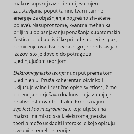
makroskopskoj razini i zahtijeva mjere
zaustavljanja poput tamne tvari i tamne
energije za objašnjenje pogrešno shvaćene
pojave). Nasuprot tome, kvantna mehanika
briljira u objašnjavanju ponašanja subatomskih
čestica i probabilističke prirode materije. Ipak,
pomirenje ova dva okvira dugo je predstavljalo
izazov, što je dovelo do potrage za
ujedinjujućom teorijom.
Elektromagnetska teorija
nudi put prema tom
ujedinjenju. Pruža koherentan okvir koji
uključuje valne i čestične opise svjetlosti, čime
potencijalno rješava dualnost koja zbunjuje
relativnost i kvantnu fiziku. Prepoznajući
svjetlost kao integralnu silu,
koja utječe i na
makro i na mikro skali, elektromagnetska
teorija može uskladiti interakcije koje opisuju
ove dvije temeljne teorije.