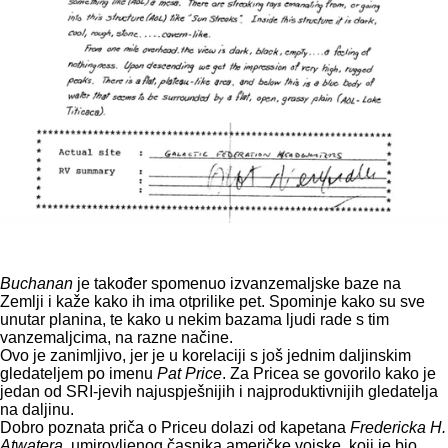
Buchanan
je također spomenuo izvanzemaljske baze na
Zemlji i kaže kako ih ima otprilike pet. Spominje kako su sve
unutar planina, te kako u nekim bazama ljudi rade s tim
vanzemaljcima, na razne načine.
Ovo je zanimljivo, jer je u korelaciji s još jednim daljinskim
gledateljem po imenu
Pat Price
. Za Pricea se govorilo kako je
jedan od SRI-jevih najuspješnijih i najproduktivnijih gledatelja
na daljinu.
Dobro poznata priča o Priceu dolazi od kapetana
Fredericka H.
Atwatera
, umirovljenog časnika američke vojske, koji je bio