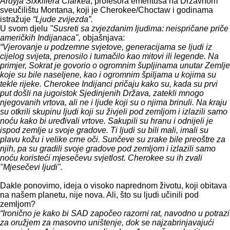
Ardyja Sixkillera Clarkea
, profesora emeritusa na Državnom
sveučilištu Montana, koji je Cherokee/Choctaw i godinama
istražuje
“Ljude zvijezda”.
U svom djelu
"Susreti sa zvjezdanim ljudima: neispričane priče
američkih Indijanaca",
objašnjava:
“Vjerovanje u podzemne svjetove, generacijama se ljudi iz
cijelog svijeta, prenosilo i tumačilo kao mitovi ili legende. Na
primjer, Sokrat je govorio o ogromnim šupljinama unutar Zemlje
koje su bile naseljene, kao i ogromnim špiljama u kojima su
tekle rijeke. Cherokee Indijanci pričaju kako su, kada su prvi
put došli na jugoistok Sjedinjenih Država, zatekli mnogo
njegovanih vrtova, ali ne i ljude koji su o njima brinuli. Na kraju
su otkrili skupinu ljudi koji su živjeli pod zemljom i izlazili samo
noću kako bi uređivali vrtove. Sakupili su hranu i odnijeli je
ispod zemlje u svoje gradove. Ti ljudi su bili mali, imali su
plavu kožu i velike crne oči. Sunčeve su zrake bile preoštre za
njih, pa su gradili svoje gradove pod zemljom i izlazili samo
noću koristeći mjesečevu svjetlost. Cherokee su ih zvali
"Mjesečevi ljudi".
Dakle ponovimo, ideja o visoko naprednom životu, koji obitava
na našem planetu, nije nova. Ali, što su ljudi učinili pod
zemljom?
“Ironično je kako bi SAD započeo razorni rat, navodno u potrazi
za oružjem za masovno uništenje, dok se najzabrinjavajući