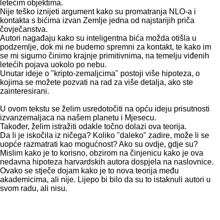
letećim objektima.
Nije teško iznijeti argument kako su promatranja NLO-a i
kontakta s bićima izvan Zemlje jedna od najstarijih priča
čovječanstva.
Autori nagađaju kako su inteligentna bića možda otišla u
podzemlje, dok mi ne budemo spremni za kontakt, te kako im
se mi sigurno činimo krajnje primitivnima, na temelju viđenih
letećih pojava uokolo po nebu.
Unutar ideje o "kripto-zemaljcima" postoji više hipoteza, o
kojima se možete pozvati na rad za više detalja, ako ste
zainteresirani.
U ovom tekstu se želim usredotočiti na opću ideju prisutnosti
izvanzemaljaca na našem planetu i Mjesecu.
Također, želim istražiti odakle točno dolazi ova teorija.
Da li je iskočila iz ničega? Koliko "daleko" zadire, može li se
uopće razmatrati kao mogućnost? Ako su ovdje, gdje su?
Mislim kako je to korisno, obzirom na činjenicu kako je ova
nedavna hipoteza harvardskih autora dospjela na naslovnice.
Ovako se stječe dojam kako je to nova teorija među
akademicima, ali nije. Lijepo bi bilo da su to istaknuli autori u
svom radu, ali nisu.