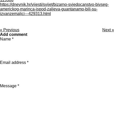
https://dnevnik.hr/vijesti/svijet/bizarno-svjedocanstvo-bivseg-
americkog-marinca-ispod-zaljeva-guantanamo-bili-su-
izvanzemaljci---429313.html
«
Previous
Next
»
Add comment
Name *
Email address *
Message *