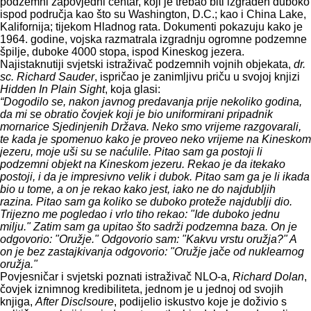
podzemni zapovjedni centar, koji je trebao biti izgrađen duboko
ispod područja kao što su Washington, D.C.; kao i China Lake,
Kalifornija; tijekom Hladnog rata. Dokumenti pokazuju kako je
1964. godine, vojska razmatrala izgradnju ogromne podzemne
špilje, duboke 4000 stopa, ispod Kineskog jezera.
Najistaknutiji svjetski istraživač podzemnih vojnih objekata,
dr.
sc. Richard Sauder
, ispričao je zanimljivu priču u svojoj knjizi
Hidden In Plain Sight
, koja glasi:
“Dogodilo se, nakon javnog predavanja prije nekoliko godina,
da mi se obratio čovjek koji je bio uniformirani pripadnik
mornarice Sjedinjenih Država. Neko smo vrijeme razgovarali,
te kada je spomenuo kako je proveo neko vrijeme na Kineskom
jezeru, moje uši su se naćulile. Pitao sam ga postoji li
podzemni objekt na Kineskom jezeru. Rekao je da itekako
postoji, i da je impresivno velik i dubok. Pitao sam ga je li ikada
bio u tome, a on je rekao kako jest, iako ne do najdubljih
razina. Pitao sam ga koliko se duboko proteže najdublji dio.
Trijezno me pogledao i vrlo tiho rekao: "Ide duboko jednu
milju." Zatim sam ga upitao što sadrži podzemna baza. On je
odgovorio: "Oružje." Odgovorio sam: "Kakvu vrstu oružja?" A
on je bez zastajkivanja odgovorio: "Oružje jače od nuklearnog
oružja."
Povjesničar i svjetski poznati istraživač NLO-a,
Richard Dolan
,
čovjek iznimnog kredibiliteta, jednom je u jednoj od svojih
knjiga,
After Disclsoure
, podijelio iskustvo koje je doživio s