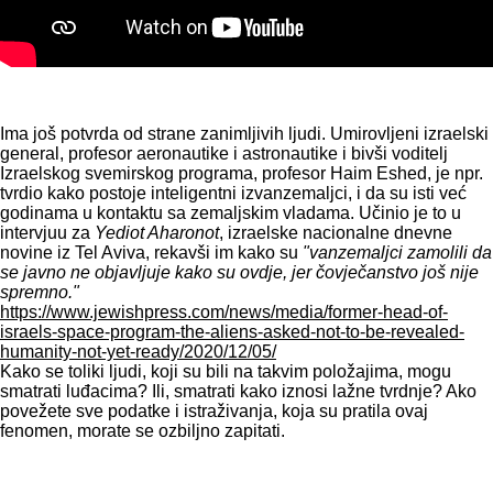
Ima još potvrda od strane zanimljivih ljudi. Umirovljeni izraelski
general, profesor aeronautike i astronautike i bivši voditelj
Izraelskog svemirskog programa, profesor Haim Eshed, je npr.
tvrdio kako postoje inteligentni izvanzemaljci, i da su isti već
godinama u kontaktu sa zemaljskim vladama. Učinio je to u
intervjuu za
Yediot Aharonot
, izraelske nacionalne dnevne
novine iz Tel Aviva, rekavši im kako su
"vanzemaljci zamolili da
se javno ne objavljuje kako su ovdje, jer čovječanstvo još nije
spremno."
https://www.jewishpress.com/news/media/former-head-of-
israels-space-program-the-aliens-asked-not-to-be-revealed-
humanity-not-yet-ready/2020/12/05/
Kako se toliki ljudi, koji su bili na takvim položajima, mogu
smatrati luđacima? Ili, smatrati kako iznosi lažne tvrdnje? Ako
povežete sve podatke i istraživanja, koja su pratila ovaj
fenomen, morate se ozbiljno zapitati.