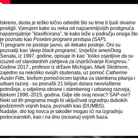
Iskreno, dosta je teško točno odrediti što su time ti ljudi stvarno
postigli. Vjerujem kako su neka od najzanimljivijih postignuća
najvjerojatnije "klasificirana", te kako leže u području onoga što
je poznato kao
Posebni programi pristupa (SAP).
Ti programi ne postoje javno, ali itekako postoje. Oni su
poznatiji kao
'deep black programs'
. Izvješće američkog
Senata, iz 1997. godine, opisuje ih kao
"toliko osjetljive da su
izuzeti od standardnih zahtjeva za izvješćivanje Kongresu."
Godine 2017., profesor iz države Michigan,
Mark Skidmore
,
zajedno sa nekoliko svojih studenata, uz pomoć
Catherine
Austin Fitts,
bivšom pomoćnicom tajnika za stambena pitanja i
urbani razvoj - su pronašli 21 bilijun dolara neovlaštene
potrošnje, u odjelima obrane i stambenog i urbanog razvoja,
tijekom 1998.-2015. godina. Gdje ide ovaj novac? SAP-ovi?
Neki od tih programa mogli bi uključivati ​​izgradnju dubokih
podzemnih vojnih baza, poznatih kao (DUMBS).
Nadalje, dio tog novca je također mogao ići na izgradnju
podoceanskih, kao i na dnu (oceana) vojnih baza.