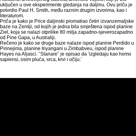
uključen u ove eksperimente gledanja na daljinu. Ovu priču je
potvrdio Paul H. Smith, među raznim drugim izvorima, kao i
literaturom.
Priča je kako je Price daljinski promatrao četiri izvanzemaljske
baze na Zemlji, od kojih je jedna bila smještena ispod planine
Ziel, koja se nalazi otprilike 80 milja zapadno-sjeverozapadno
od Pine Gapa, u Australiji.
Rečeno je kako se druge baze nalaze ispod planine Perdido u
Pirinejima, planine Inyangani u Zimbabveu, ispod planine
Hayes na Aljasci. "Stanare" je opisao da 'izgledaju kao homo
sapiensi, osim pluća, srca, krvi i očiju.'