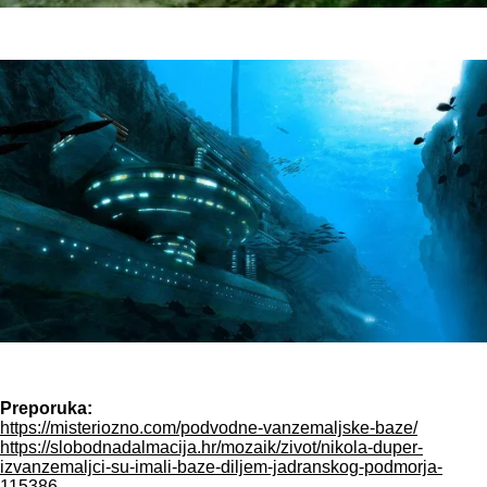
Preporuka:
https://misteriozno.com/podvodne-vanzemaljske-baze/
https://slobodnadalmacija.hr/mozaik/zivot/nikola-duper-
izvanzemaljci-su-imali-baze-diljem-jadranskog-podmorja-
115386