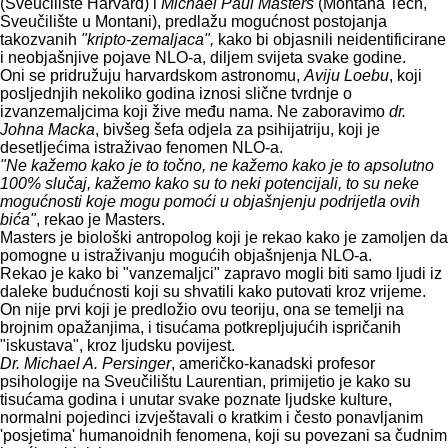
(Sveučilište Harvard) i
Michael Paul Masters
(Montana Tech,
Sveučilište u Montani), predlažu mogućnost postojanja
takozvanih
"kripto-zemaljaca",
kako bi objasnili neidentificirane
i neobjašnjive pojave NLO-a, diljem svijeta svake godine.
Oni se pridružuju harvardskom astronomu,
Aviju Loebu
, koji
posljednjih nekoliko godina iznosi slične tvrdnje o
izvanzemaljcima koji žive među nama. Ne zaboravimo
dr.
Johna Macka
, bivšeg šefa odjela za psihijatriju, koji je
desetljećima istraživao fenomen NLO-a.
"Ne kažemo kako je to točno, ne kažemo kako je to apsolutno
100% slučaj, kažemo kako su to neki potencijali, to su neke
mogućnosti koje mogu pomoći u objašnjenju podrijetla ovih
bića"
, rekao je Masters.
Masters je biološki antropolog koji je rekao kako je zamoljen da
pomogne u istraživanju mogućih objašnjenja NLO-a.
Rekao je kako bi "vanzemaljci" zapravo mogli biti samo ljudi iz
daleke budućnosti koji su shvatili kako putovati kroz vrijeme.
On nije prvi koji je predložio ovu teoriju, ona se temelji na
brojnim opažanjima, i tisućama potkrepljujućih ispričanih
"iskustava", kroz ljudsku povijest.
Dr. Michael A. Persinger
, američko-kanadski profesor
psihologije na Sveučilištu Laurentian, primijetio je kako su
tisućama godina i unutar svake poznate ljudske kulture,
normalni pojedinci izvještavali o kratkim i često ponavljanim
'posjetima' humanoidnih fenomena, koji su povezani sa čudnim