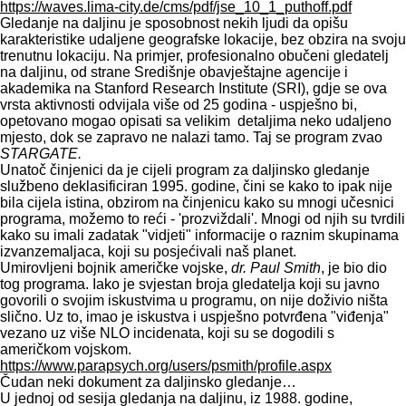
https://waves.lima-city.de/cms/pdf/jse_10_1_puthoff.pdf
Gledanje na daljinu je sposobnost nekih ljudi da opišu
karakteristike udaljene geografske lokacije, bez obzira na svoju
trenutnu lokaciju. Na primjer, profesionalno obučeni gledatelj
na daljinu, od strane Središnje obavještajne agencije i
akademika na Stanford Research Institute (SRI), gdje se ova
vrsta aktivnosti odvijala više od 25 godina - uspješno bi,
opetovano mogao opisati sa velikim detaljima neko udaljeno
mjesto, dok se zapravo ne nalazi tamo. Taj se program zvao
STARGATE.
Unatoč činjenici da je cijeli program za daljinsko gledanje
službeno deklasificiran 1995. godine, čini se kako to ipak nije
bila cijela istina, obzirom na činjenicu kako su mnogi učesnici
programa, možemo to reći - 'prozviždali'. Mnogi od njih su tvrdili
kako su imali zadatak "vidjeti" informacije o raznim skupinama
izvanzemaljaca, koji su posjećivali naš planet.
Umirovljeni bojnik američke vojske,
dr. Paul Smith
, je bio dio
tog programa. Iako je svjestan broja gledatelja koji su javno
govorili o svojim iskustvima u programu, on nije doživio ništa
slično. Uz to, imao je iskustva i uspješno potvrđena "viđenja"
vezano uz više NLO incidenata, koji su se dogodili s
američkom vojskom.
https://www.parapsych.org/users/psmith/profile.aspx
Čudan neki dokument za daljinsko gledanje…
U jednoj od sesija gledanja na daljinu, iz 1988. godine,