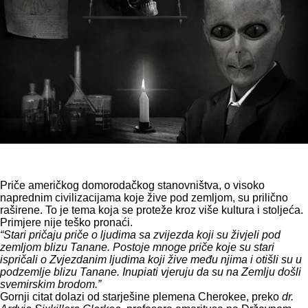
Priče američkog domorodačkog stanovništva, o visoko
naprednim civilizacijama koje žive pod zemljom, su prilično
raširene. To je tema koja se proteže kroz više kultura i stoljeća.
Primjere nije teško pronaći.
“Stari pričaju priče o ljudima sa zvijezda koji su živjeli pod
zemljom blizu Tanane. Postoje mnoge priče koje su stari
ispričali o Zvjezdanim ljudima koji žive među njima i otišli su u
podzemlje blizu Tanane. Inupiati vjeruju da su na Zemlju došli
svemirskim brodom.”
Gornji citat dolazi od starješine plemena Cherokee, preko
dr.