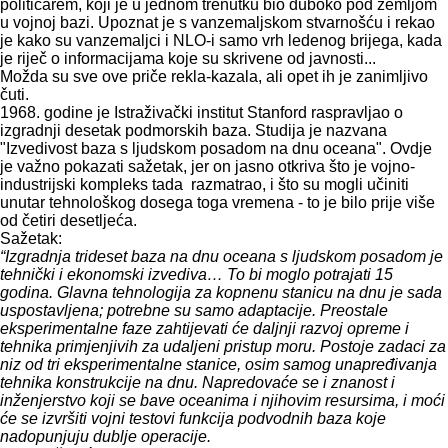
političarem, koji je u jednom trenutku bio duboko pod zemljom
u vojnoj bazi. Upoznat je s vanzemaljskom stvarnošću i rekao
je kako su vanzemaljci i NLO-i samo vrh ledenog brijega, kada
je riječ o informacijama koje su skrivene od javnosti...
Možda su sve ove priče rekla-kazala, ali opet ih je zanimljivo
čuti.
1968. godine je Istraživački institut Stanford raspravljao o
izgradnji desetak podmorskih baza. Studija je nazvana
"Izvedivost baza s ljudskom posadom na dnu oceana". Ovdje
je važno pokazati sažetak, jer on jasno otkriva što je vojno-
industrijski kompleks tada razmatrao, i što su mogli učiniti
unutar tehnološkog dosega toga vremena - to je bilo prije više
od četiri desetljeća.
Sažetak:
“Izgradnja trideset baza na dnu oceana s ljudskom posadom je
tehnički i ekonomski izvediva… To bi moglo potrajati 15
godina. Glavna tehnologija za kopnenu stanicu na dnu je sada
uspostavljena; potrebne su samo adaptacije. Preostale
eksperimentalne faze zahtijevati će daljnji razvoj opreme i
tehnika primjenjivih za udaljeni pristup moru. Postoje zadaci za
niz od tri eksperimentalne stanice, osim samog unapređivanja
tehnika konstrukcije na dnu. Napredovaće se i znanost i
inženjerstvo koji se bave oceanima i njihovim resursima, i moći
će se izvršiti vojni testovi funkcija podvodnih baza koje
nadopunjuju dublje operacije.