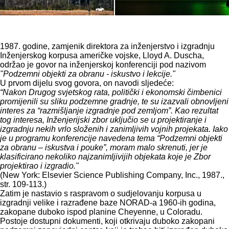
1987. godine, zamjenik direktora za inženjerstvo i izgradnju
Inženjerskog korpusa američke vojske, Lloyd A. Duscha,
održao je govor na inženjerskoj konferenciji pod nazivom
"Podzemni objekti za obranu - iskustvo i lekcije."
U prvom dijelu svog govora, on navodi sljedeće:
“Nakon Drugog svjetskog rata, politički i ekonomski čimbenici
promijenili su sliku podzemne gradnje, te su izazvali obnovljeni
interes za “razmišljanje izgradnje pod zemljom”. Kao rezultat
tog interesa, Inženjerijski zbor uključio se u projektiranje i
izgradnju nekih vrlo složenih i zanimljivih vojnih projekata. Iako
je u programu konferencije navedena tema “Podzemni objekti
za obranu – iskustva i pouke”, moram malo skrenuti, jer je
klasificirano nekoliko najzanimljivijih objekata koje je Zbor
projektirao i izgradio."
(New York: Elsevier Science Publishing Company, Inc., 1987.,
str. 109-113.)
Zatim je nastavio s raspravom o sudjelovanju korpusa u
izgradnji velike i razrađene baze NORAD-a 1960-ih godina,
zakopane duboko ispod planine Cheyenne, u Coloradu.
Postoje dostupni dokumenti, koji otkrivaju duboko zakopani