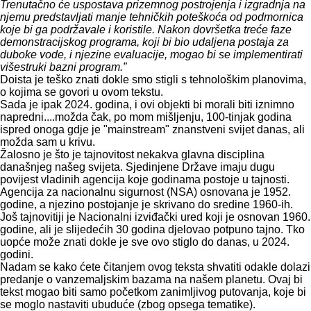
Trenutačno će uspostava prizemnog postrojenja i izgradnja na
njemu predstavljati manje tehničkih poteškoća od podmornica
koje bi ga podržavale i koristile. Nakon dovršetka treće faze
demonstracijskog programa, koji bi bio udaljena postaja za
duboke vode, i njezine evaluacije, mogao bi se implementirati
višestruki bazni program.”
Doista je teško znati dokle smo stigli s tehnološkim planovima,
o kojima se govori u ovom tekstu.
Sada je ipak 2024. godina, i ovi objekti bi morali biti iznimno
napredni....možda čak, po mom mišljenju, 100-tinjak godina
ispred onoga gdje je "mainstream" znanstveni svijet danas, ali
možda sam u krivu.
Žalosno je što je tajnovitost nekakva glavna disciplina
današnjeg našeg svijeta. Sjedinjene Države imaju dugu
povijest vladinih agencija koje godinama postoje u tajnosti.
Agencija za nacionalnu sigurnost (NSA) osnovana je 1952.
godine, a njezino postojanje je skrivano do sredine 1960-ih.
Još tajnovitiji je Nacionalni izviđački ured koji je osnovan 1960.
godine, ali je slijedećih 30 godina djelovao potpuno tajno. Tko
uopće može znati dokle je sve ovo stiglo do danas, u 2024.
godini.
Nadam se kako ćete čitanjem ovog teksta shvatiti odakle dolazi
predanje o vanzemaljskim bazama na našem planetu. Ovaj bi
tekst mogao biti samo početkom zanimljivog putovanja, koje bi
se moglo nastaviti ubuduće (zbog opsega tematike).