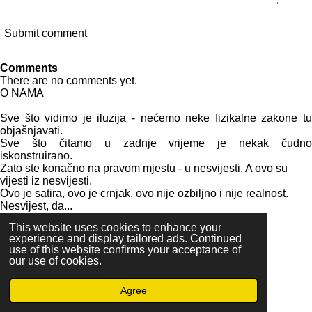
Submit comment
Comments
There are no comments yet.
O NAMA
Sve što vidimo je iluzija - nećemo neke fizikalne zakone tu
objašnjavati.
Sve što čitamo u zadnje vrijeme je nekak čudno
iskonstruirano.
Zato ste konačno na pravom mjestu - u nesvijesti. A ovo su
vijesti iz nesvijesti.
Ovo je satira, ovo je crnjak, ovo nije ozbiljno i nije realnost.
Nesvijest, da...
Dobro došli u novi svijet ne-svijesnosti...
This website uses cookies to enhance your
experience and display tailored ads. Continued
use of this website confirms your acceptance of
our use of cookies.
info@vijesti-iz-nesvijesti.com
Agree