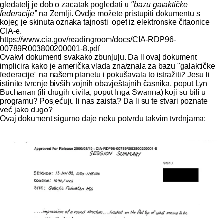
gledatelj je dobio zadatak pogledati u
"bazu galaktičke
federacije"
na Zemlji. Ovdje možete pristupiti dokumentu s
kojeg je skinuta oznaka tajnosti, opet iz elektronske čitaonice
CIA-e.
https://www.cia.gov/readingroom/docs/CIA-RDP96-
00789R003800200001-8.pdf
Ovakvi dokumenti svakako zbunjuju. Da li ovaj dokument
implicira kako je američka vlada zna/znala za bazu "galaktičke
federacije" na našem planetu i pokušavala to istražiti? Jesu li
istinite tvrdnje bivših vojnih obavještajnih časnika, poput Lyn
Buchanan (ili drugih civila, poput Inga Swanna) koji su bili u
programu? Posjećuju li nas zaista? Da li su te stvari poznate
već jako dugo?
Ovaj dokument sigurno daje neku potvrdu takvim tvrdnjama: