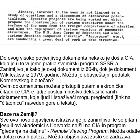
Do ovog visoko povjerljivog dokumenta nekako je došla CIA,
koja je u to vrijeme pratila svemirski program SSSR-a.
Zanimljivo je kako je ovaj dokument iz 60-ih, dok je dokument
Wikileaksa iz 1979. godine. Možda je obavještajni podatak
Korenevskog bio točan?
Ovim dokumentima možete pristupiti putem elektroničke
čitaonice CIA-e, gdje postoji mnoštvo deklasificiranih
dokumenata, koje ljudi i istraživači mogu pregledati (link na
"čitaonicu" naveden gore u tekstu).
Baze na Zemlji?
Sve ovo novo objavljeno istraživanje je zanimljivo, te se pitam
jesu li ovi akademici s Harvarda naišli na CIA-in program
"gledanja na daljinu" -
Remote Viewing Program
. Možda odatle
i dolazi ova hipoteza. Možda objašnjava zašto se zadržava.