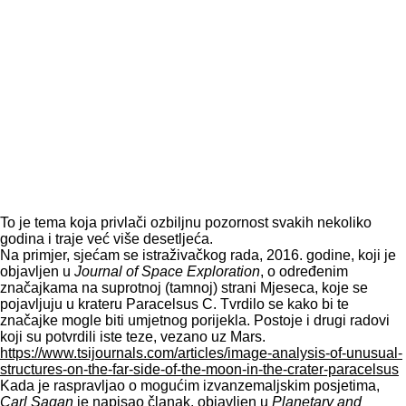
To je tema koja privlači ozbiljnu pozornost svakih nekoliko
godina i traje već više desetljeća.
Na primjer, sjećam se istraživačkog rada, 2016. godine, koji je
objavljen u
Journal of Space Exploration
, o određenim
značajkama na suprotnoj (tamnoj) strani Mjeseca, koje se
pojavljuju u krateru Paracelsus C. Tvrdilo se kako bi te
značajke mogle biti umjetnog porijekla. Postoje i drugi radovi
koji su potvrdili iste teze, vezano uz Mars.
https://www.tsijournals.com/articles/image-analysis-of-unusual-
structures-on-the-far-side-of-the-moon-in-the-crater-paracelsus
Kada je raspravljao o mogućim izvanzemaljskim posjetima,
Carl Sagan
je napisao članak, objavljen u
Planetary and