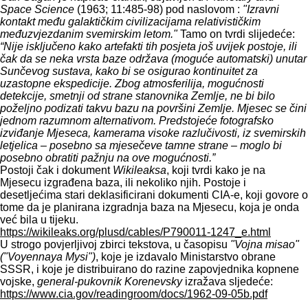
Space Science
(1963; 11:485-98) pod naslovom :
"Izravni
kontakt među galaktičkim civilizacijama relativističkim
međuzvjezdanim svemirskim letom."
Tamo on tvrdi slijedeće:
“Nije isključeno kako artefakti tih posjeta još uvijek postoje, ili
čak da se neka vrsta baze održava (moguće automatski) unutar
Sunčevog sustava, kako bi se osigurao kontinuitet za
uzastopne ekspedicije. Zbog atmosferilija, mogućnosti
detekcije, smetnji od strane stanovnika Zemlje, ne bi bilo
poželjno podizati takvu bazu na površini Zemlje. Mjesec se čini
jednom razumnom alternativom. Predstojeće fotografsko
izviđanje Mjeseca, kamerama visoke razlučivosti, iz svemirskih
letjelica – posebno sa mjesečeve tamne strane – moglo bi
posebno obratiti pažnju na ove mogućnosti.”
Postoji čak i dokument
Wikileaksa
, koji tvrdi kako je na
Mjesecu izgrađena baza, ili nekoliko njih. Postoje i
desetljećima stari deklasificirani dokumenti CIA-e, koji govore o
tome da je planirana izgradnja baza na Mjesecu, koja je onda
već bila u tijeku.
https://wikileaks.org/plusd/cables/P790011-1247_e.html
U strogo povjerljivoj zbirci tekstova, u časopisu
"Vojna misao"
("Voyennaya Mysi")
, koje je izdavalo Ministarstvo obrane
SSSR, i koje je distribuirano do razine zapovjednika kopnene
vojske,
general-pukovnik Korenevsky
izražava sljedeće:
https://www.cia.gov/readingroom/docs/1962-09-05b.pdf