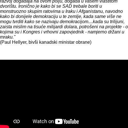
razvoj događaja na ovom polju, događa u vašem vlastitom
dvorištu. Ironično je kako bi se SAD trebale boriti u
monstruozno skupim ratovima u Iraku i Afganistanu, navodno
kako bi donijele demokraciju u te zemlje, kada same više ne
mogu tvrditi kako se nazivaju demokracijom....kada su trilijuni,
zaista mislim na tisuće milijardi dolara, potrošeni na projekte - o
kojima su i Kongres i vrhovni zapovjednik - namjerno držani u
mraku."
(Paul Hellyer, bivši kanadski ministar obrane)