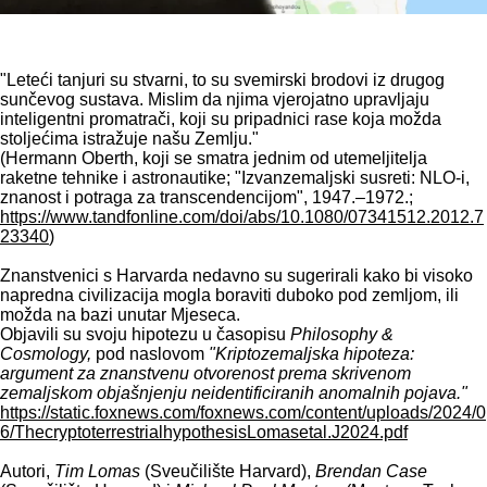
"Leteći tanjuri su stvarni, to su svemirski brodovi iz drugog
sunčevog sustava. Mislim da njima vjerojatno upravljaju
inteligentni promatrači, koji su pripadnici rase koja možda
stoljećima istražuje našu Zemlju."
(Hermann Oberth, koji se smatra jednim od utemeljitelja
raketne tehnike i astronautike; "Izvanzemaljski susreti: NLO-i,
znanost i potraga za transcendencijom", 1947.–1972.;
https://www.tandfonline.com/doi/abs/10.1080/07341512.2012.7
23340
)
Znanstvenici s Harvarda nedavno su sugerirali kako bi visoko
napredna civilizacija mogla boraviti duboko pod zemljom, ili
možda na bazi unutar Mjeseca.
Objavili su svoju hipotezu u časopisu
Philosophy &
Cosmology,
pod naslovom
"Kriptozemaljska hipoteza:
argument za znanstvenu otvorenost prema skrivenom
zemaljskom objašnjenju neidentificiranih anomalnih pojava."
https://static.foxnews.com/foxnews.com/content/uploads/2024/0
6/ThecryptoterrestrialhypothesisLomasetal.J2024.pdf
Autori,
Tim Lomas
(Sveučilište Harvard),
Brendan Case