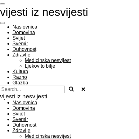
Skip
vijesti iz nesvijesti
to
main
content
Naslovnica
Domovina
Svijet
Svemir
Duhovnost
Zdravlje
Medicinska nesvijest
Ljekovito bilje
Kultura
Razno
Glazba
vijesti iz nesvijesti
Naslovnica
Domovina
Svijet
Svemir
Duhovnost
Zdravlje
Medicinska nesvijest