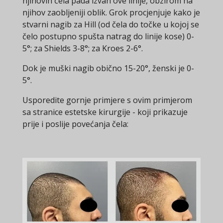
njihovih čela pada izvan ove linije, obzirom na
njihov zaobljeniji oblik. Grok procjenjuje kako je
stvarni nagib za Hill (od čela do točke u kojoj se
čelo postupno spušta natrag do linije kose) 0-
5°; za Shields 3-8°; za Kroes 2-6°.
Dok je muški nagib obično 15-20°, ženski je 0-
5°.
Usporedite gornje primjere s ovim primjerom
sa stranice estetske kirurgije - koji prikazuje
prije i poslije povećanja čela: