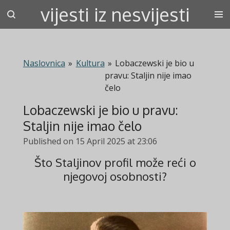
vijesti iz nesvijesti
Skip
to
main
content
Naslovnica
»
Kultura
»
Lobaczewski je bio u
pravu: Staljin nije imao
čelo
Lobaczewski je bio u pravu:
Staljin nije imao čelo
Published on 15 April 2025 at 23:06
Što Staljinov profil može reći o
njegovoj osobnosti?