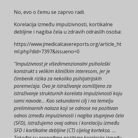
No, evo o čemu se zaprvo radi.
Korelacija između impulzivnosti, kortikalne
debljine i nagiba čela u zdravih odraslih osoba:
https://www.jmedicalcasereports.org/article_ht
ml.php?did=7397&issueno=0
"Impulzivnost je višedimenzionalni psihološki
konstrukt s velikim kliničkim interesom, jer je
čimbenik rizika za nekoliko psihijatrijskih
poremećaja. Ovo je istraživanje osmišljeno za
istraživanje strukturnih korelata impulzivnosti koju
sami navode... Kao sekundarni cilj i na temelju
preliminarnih nalaza koji se odnose na pozitivan
odnos između impulzivnosti i nagiba stupnjeva čela
(SFD), istražujemo ovaj odnos i korelaciju između
SFD i kortikalne debljine (CT) cijelog korteksa. …
Također su pronađene pozitivne korelacije između