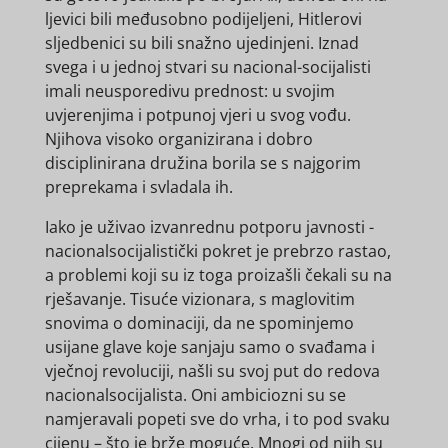
ljevici bili međusobno podijeljeni, Hitlerovi
sljedbenici su bili snažno ujedinjeni. Iznad
svega i u jednoj stvari su nacional-socijalisti
imali neusporedivu prednost: u svojim
uvjerenjima i potpunoj vjeri u svog vođu.
Njihova visoko organizirana i dobro
disciplinirana družina borila se s najgorim
preprekama i svladala ih.
Iako je uživao izvanrednu potporu javnosti -
nacionalsocijalistički pokret je prebrzo rastao,
a problemi koji su iz toga proizašli čekali su na
rješavanje. Tisuće vizionara, s maglovitim
snovima o dominaciji, da ne spominjemo
usijane glave koje sanjaju samo o svađama i
vječnoj revoluciji, našli su svoj put do redova
nacionalsocijalista. Oni ambiciozni su se
namjeravali popeti sve do vrha, i to pod svaku
cijenu – što je brže moguće. Mnogi od njih su