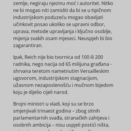
zemlje, negiraju njezinu moć i autoritet. Nitko
ne bi mogao niti zamisliti da bi se u tipičnom
industrijskom poduzeću mogao obavljati
učinkovit posao ukoliko se upravni odbor,
uprava, metode upravljanja i ključno osoblje,
mijenja svakih osam mjeseci. Neuspjeh bi bio
zagarantiran.
Ipak, Reich nije bio tvornica od 100 ili 200
radnika, nego nacija od 65 milijuna građana -
shrvana teretom nametnutim Versailleskim
ugovorom, industrijskom stagnacijom,
užasnom nezaposlenošću i mučnom bijedom
koju je dijelio cijeli narod.
Brojni ministri u vladi, koji su se brzo
smjenjivali trinaest godina – zbog sitnih
parlamentarnih svađa, stranačkih zahtjeva i
osobnih ambicija – nisu uspjeli postići ništa,