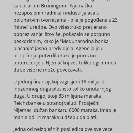
kancelarom Brüningom - Njemačka
nezaposlenih radnika i industrijalaca s
polumrtvim tvornicama - bila je pogođena s 23
"hitne" uredbe. Ovo višestruko pretjerano
oporezivanje, štoviše, pokazalo se potpuno
beskorisnim, kako je “Međunarodna banka
plaćanja” jasno predvidjela. Agencija je u
priopćenju potvrdila kako je porezno
opterećenje u Njemačkoj već toliko ogromno i
da se više ne može povećavati.
U jednoj financijskoj vagi sjedi 19 milijardi
inozemnog duga plus isto toliko unutarnjeg
duga. U drugoj stoji 83 milijuna maraka
Reichsbanke u stranoj valuti. Prosječni
Nijemac, dužan bankaru 6000 maraka, imao je
manje od 14 maraka u džepu da plati.
Jedna od neizbježnih posljedica ove sve veće