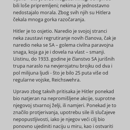
bili loše pripremljeni; nekima je jednostavno
nedostajalo morala. Zbog svih njih su Hitlera
čekala mnoga gorka razočaranja.
Hitler je to osjetio. Naredio je svojoj stranci
neka zaustavi regrutiranje novih članova, čak je
naredio neka se SA – golema civilna paravojna
snaga, koja ga je i dovela na vlast – smanji.
Uistinu, do 1933. godine je članstvo SA jurišnih
trupa naraslo na nevjerojatnu brojku od dva i
pol milijuna ljudi - što je bilo 25 puta više od
regularne vojske, Reichswehra.
Upravo zbog takvih pritisaka je Hitler ponekad
bio natjeran na nepromišljene akcije, suprotne
njegovoj stvarnoj želji, ili namjeri. Ponekad je to
značilo protjerivanja, upotrebu sile ili slučajeve
nepopustljivosti, iako je njegov veći cilj bio
ponovno ujediniti naciju u miru, kao i ostvariti