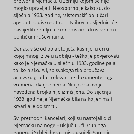
pretvorili Njemačku u zemlju kojom se nije
moglo upravljati. Neosporno je kako su, do
siječnja 1933. godine, “sistemski” političari
apsolutno diskreditirani. Njihovi nasljednici će
naslijediti zemlju u ekonomskim, društvenim i
političkim ruševinama.
Danas, više od pola stoljeća kasnije, u eri u
kojoj mnogi žive u izobilju - teško je povjerovati
kako je Njemačka u siječnju 1933. godine pala
toliko nisko. Ali, za svakoga tko proučava
arhivsku građu i relevantne dokumente toga
vremena, dvojbe nema. Niti jedna ovdje
navedena brojka nije izmišljena. Do siječnja
1933. godine je Njemačka bila na koljenima i
krvarila je do smrti.
Svi prethodni kancelari, koji su nastojali dići
Njemačku na noge – uključujući Brüninga,
Papena i Schleichera – nisu uspjeli. Samo je