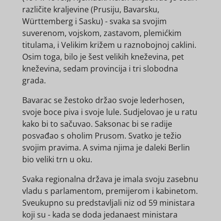
različite kraljevine (Prusiju, Bavarsku,
Württemberg i Sasku) - svaka sa svojim
suverenom, vojskom, zastavom, plemićkim
titulama, i Velikim križem u raznobojnoj caklini.
Osim toga, bilo je šest velikih kneževina, pet
kneževina, sedam provincija i tri slobodna
grada.
Bavarac se žestoko držao svoje lederhosen,
svoje boce piva i svoje lule. Sudjelovao je u ratu
kako bi to sačuvao. Saksonac bi se radije
posvađao s oholim Prusom. Svatko je težio
svojim pravima. A svima njima je daleki Berlin
bio veliki trn u oku.
Svaka regionalna država je imala svoju zasebnu
vladu s parlamentom, premijerom i kabinetom.
Sveukupno su predstavljali niz od 59 ministara
koji su - kada se doda jedanaest ministara