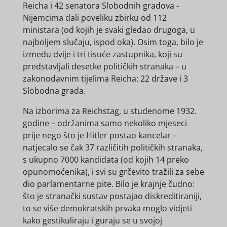
Reicha i 42 senatora Slobodnih gradova -
Nijemcima dali poveliku zbirku od 112
ministara (od kojih je svaki gledao drugoga, u
najboljem slučaju, ispod oka). Osim toga, bilo je
između dvije i tri tisuće zastupnika, koji su
predstavljali desetke političkih stranaka – u
zakonodavnim tijelima Reicha: 22 države i 3
Slobodna grada.
Na izborima za Reichstag, u studenome 1932.
godine – održanima samo nekoliko mjeseci
prije nego što je Hitler postao kancelar –
natjecalo se čak 37 različitih političkih stranaka,
s ukupno 7000 kandidata (od kojih 14 preko
opunomoćenika), i svi su grčevito tražili za sebe
dio parlamentarne pite. Bilo je krajnje čudno:
što je stranački sustav postajao diskreditiraniji,
to se više demokratskih prvaka moglo vidjeti
kako gestikuliraju i guraju se u svojoj