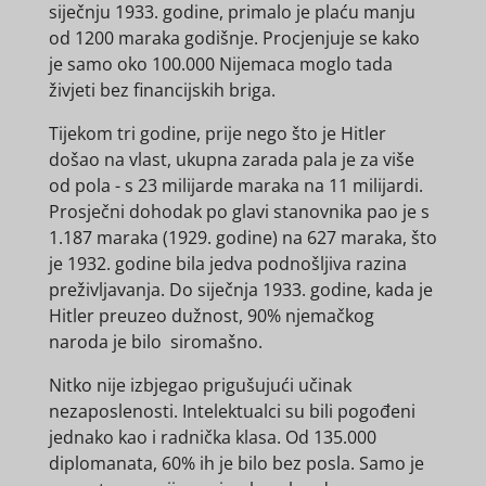
siječnju 1933. godine, primalo je plaću manju
od 1200 maraka godišnje. Procjenjuje se kako
je samo oko 100.000 Nijemaca moglo tada
živjeti bez financijskih briga.
Tijekom tri godine, prije nego što je Hitler
došao na vlast, ukupna zarada pala je za više
od pola - s 23 milijarde maraka na 11 milijardi.
Prosječni dohodak po glavi stanovnika pao je s
1.187 maraka (1929. godine) na 627 maraka, što
je 1932. godine bila jedva podnošljiva razina
preživljavanja. Do siječnja 1933. godine, kada je
Hitler preuzeo dužnost, 90% njemačkog
naroda je bilo siromašno.
Nitko nije izbjegao prigušujući učinak
nezaposlenosti. Intelektualci su bili pogođeni
jednako kao i radnička klasa. Od 135.000
diplomanata, 60% ih je bilo bez posla. Samo je