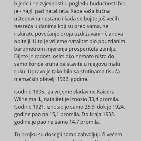
bijede i neizvjesnosti u pogledu budućnosti bio
je - nagli pad nataliteta. Kada vaša kućna
ušteđevina nestane i kada se bojite još većih
nesreća u danima koji su pred vama, ne
riskirate povećanje broja uzdržavanih članova
obitelji. U to je vrijeme natalitet bio pouzdanim
barometrom mjerenja prosperiteta zemlje.
Dijete je radost, osim ako nemate ništa do
samo korice kruha da stavite u njegovu malu
ruku. Upravo je tako bilo sa stotinama tisuća
njemačkih obitelji 1932. godine.
Godine 1905., za vrijeme vladavine Kaisera
Wilhelma II., natalitet je iznosio 33,4 promila.
Godine 1921. iznosio je samo 25,9; dok je 1924.
godine pao na 15,1 promila. Do kraja 1932.
godine je pao na samo 14,7 promila.
Tu brojku su dosegli samo zahvaljujući većem