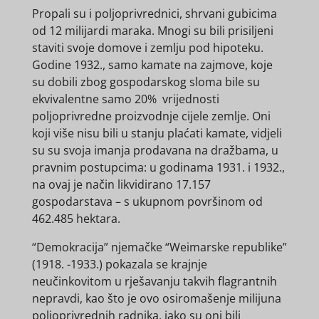
Propali su i poljoprivrednici, shrvani gubicima
od 12 milijardi maraka. Mnogi su bili prisiljeni
staviti svoje domove i zemlju pod hipoteku.
Godine 1932., samo kamate na zajmove, koje
su dobili zbog gospodarskog sloma bile su
ekvivalentne samo 20% vrijednosti
poljoprivredne proizvodnje cijele zemlje. Oni
koji više nisu bili u stanju plaćati kamate, vidjeli
su su svoja imanja prodavana na dražbama, u
pravnim postupcima: u godinama 1931. i 1932.,
na ovaj je način likvidirano 17.157
gospodarstava – s ukupnom površinom od
462.485 hektara.
“Demokracija” njemačke “Weimarske republike”
(1918. -1933.) pokazala se krajnje
neučinkovitom u rješavanju takvih flagrantnih
nepravdi, kao što je ovo osiromašenje milijuna
poljoprivrednih radnika, iako su oni bili