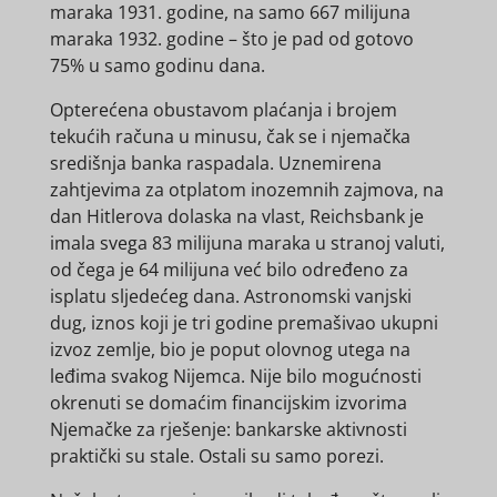
maraka 1931. godine, na samo 667 milijuna
maraka 1932. godine – što je pad od gotovo
75% u samo godinu dana.
Opterećena obustavom plaćanja i brojem
tekućih računa u minusu, čak se i njemačka
središnja banka raspadala. Uznemirena
zahtjevima za otplatom inozemnih zajmova, na
dan Hitlerova dolaska na vlast, Reichsbank je
imala svega 83 milijuna maraka u stranoj valuti,
od čega je 64 milijuna već bilo određeno za
isplatu sljedećeg dana. Astronomski vanjski
dug, iznos koji je tri godine premašivao ukupni
izvoz zemlje, bio je poput olovnog utega na
leđima svakog Nijemca. Nije bilo mogućnosti
okrenuti se domaćim financijskim izvorima
Njemačke za rješenje: bankarske aktivnosti
praktički su stale. Ostali su samo porezi.