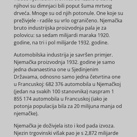
njihovi su dimnjaci bili poput šuma mrtvog
drveća. Mnoge su od njih potonule. One koje su
preživjele - radile su vrlo ograničeno. Njemačka
bruto industrijska proizvodnja pala je za
polovicu: sa sedam milijardi maraka 1920.
godine, na tri i pol milijarde 1932. godine.
Automobilska industrija je savršen primjer.
Njemačka proizvodnja 1932. godine je samo
jedna dvanaestina one u Sjedinjenim
Državama, odnosno samo jedna četvrtina one
u Francuskoj: 682 376 automobila u Njemačkoj
(jedan na svakih 100 stanovnika) naspram 1
855 174 automobila u Francuskoj (iako je
potonja populacija bila za 20 milijuna manja od
njemačke).
Njemačka je doživjela isto i kod pada izvoza.
Njezin trgovinski višak pao je s 2,872 milijarde