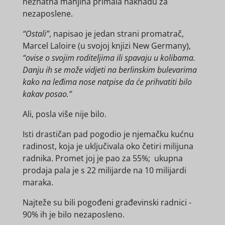
neznatna manjina primala naknadu za
nezaposlene.
“Ostali”
, napisao je jedan strani promatrač,
Marcel Laloire (u svojoj knjizi New Germany),
“ovise o svojim roditeljima ili spavaju u kolibama.
Danju ih se može vidjeti na berlinskim bulevarima
kako na leđima nose natpise da će prihvatiti bilo
kakav posao.”
Ali, posla više nije bilo.
Isti drastičan pad pogodio je njemačku kućnu
radinost, koja je uključivala oko četiri milijuna
radnika. Promet joj je pao za 55%; ukupna
prodaja pala je s 22 milijarde na 10 milijardi
maraka.
Najteže su bili pogođeni građevinski radnici -
90% ih je bilo nezaposleno.