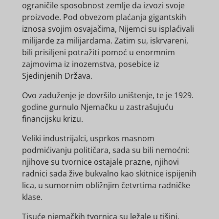
ograničile sposobnost zemlje da izvozi svoje
proizvode. Pod obvezom plaćanja gigantskih
iznosa svojim osvajačima, Nijemci su isplaćivali
milijarde za milijardama. Zatim su, iskrvareni,
bili prisiljeni potražiti pomoć u enormnim
zajmovima iz inozemstva, posebice iz
Sjedinjenih Država.
Ovo zaduženje je dovršilo uništenje, te je 1929.
godine gurnulo Njemačku u zastrašujuću
financijsku krizu.
Veliki industrijalci, usprkos masnom
podmićivanju političara, sada su bili nemoćni:
njihove su tvornice ostajale prazne, njihovi
radnici sada žive bukvalno kao skitnice ispijenih
lica, u sumornim obližnjim četvrtima radničke
klase.
Tisuće njemačkih tvornica su ležale u tišini,