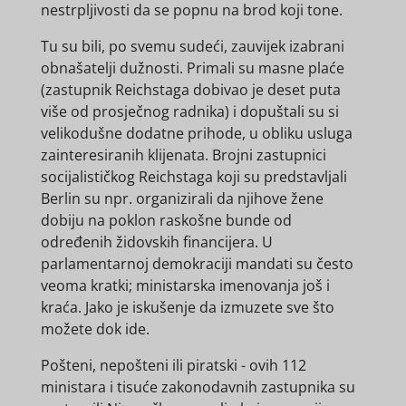
nestrpljivosti da se popnu na brod koji tone.
Tu su bili, po svemu sudeći, zauvijek izabrani
obnašatelji dužnosti. Primali su masne plaće
(zastupnik Reichstaga dobivao je deset puta
više od prosječnog radnika) i dopuštali su si
velikodušne dodatne prihode, u obliku usluga
zainteresiranih klijenata. Brojni zastupnici
socijalističkog Reichstaga koji su predstavljali
Berlin su npr. organizirali da njihove žene
dobiju na poklon raskošne bunde od
određenih židovskih financijera. U
parlamentarnoj demokraciji mandati su često
veoma kratki; ministarska imenovanja još i
kraća. Jako je iskušenje da izmuzete sve što
možete dok ide.
Pošteni, nepošteni ili piratski - ovih 112
ministara i tisuće zakonodavnih zastupnika su