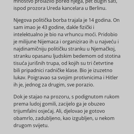
mnoštvo prolazilo pored njega, pet dugih sati,
ispod prozora Ureda kancelara u Berlinu.
Njegova politička borba trajala je 14 godina. On
sam imao je 43 godine, dakle fizički i
intelektualno je bio na vrhuncu moći. Pridobio
je milijune Nijemaca i organizirao ih u najveću i
najdinamičniju političku stranku u Njemačkoj,
stranku opasanu ljudskim bedemom od stotina
tisuća jurišnih trupa, od kojih su tri četvrtine
bili pripadnici radničke klase. Bio je izuzetno
lukav. Poigravao sa svojim protivnicima i Hitler
ih je, jednog za drugim, sve porazio.
Dok je stajao na prozoru, s podignutom rukom
prema ludoj gomili, zacijelo ga je obuzeo
trijumfalni osjećaj. Ali, djelovao je gotovo
obamrlo, zadubljeno, kao izgubljen, u nekom
drugom svijetu.