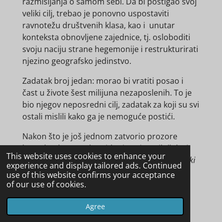
razmišljanja o samom sebi. Da bi postigao svoj
veliki cilj, trebao je ponovno uspostaviti
ravnotežu društvenih klasa, kao i unutar
konteksta obnovljene zajednice, tj. osloboditi
svoju naciju strane hegemonije i restrukturirati
njezino geografsko jedinstvo.
Zadatak broj jedan: morao bi vratiti posao i
čast u živote šest milijuna nezaposlenih. To je
bio njegov neposredni cilj, zadatak za koji su svi
ostali mislili kako ga je nemoguće postići.
Nakon što je još jednom zatvorio prozore
kancelarskog ureda, Hitler je, stisnutih šaka i
This website uses cookies to enhance your
odlučnog izraza lica, rekao jednostavno:
“Veliki
experience and display tailored ads. Continued
pothvat počinje. Došao je dan Trećeg Reicha.”
use of this website confirms your acceptance
of our use of cookies.
Za samo godinu dana, ovaj je "veliki pothvat"
bio u punom zamahu, dovodeći do
Agree
transformacija od vrha do dna u političkom,