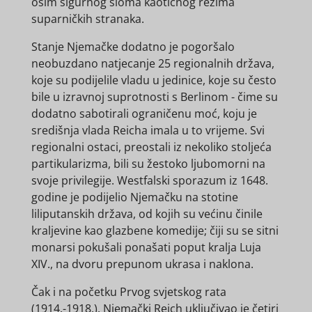
osim sigurnog sloma kaotičnog režima
suparničkih stranaka.
Stanje Njemačke dodatno je pogoršalo
neobuzdano natjecanje 25 regionalnih država,
koje su podijelile vladu u jedinice, koje su često
bile u izravnoj suprotnosti s Berlinom - čime su
dodatno sabotirali ograničenu moć, koju je
središnja vlada Reicha imala u to vrijeme. Svi
regionalni ostaci, preostali iz nekoliko stoljeća
partikularizma, bili su žestoko ljubomorni na
svoje privilegije. Westfalski sporazum iz 1648.
godine je podijelio Njemačku na stotine
liliputanskih država, od kojih su većinu činile
kraljevine kao glazbene komedije; čiji su se sitni
monarsi pokušali ponašati poput kralja Luja
XIV., na dvoru prepunom ukrasa i naklona.
Čak i na početku Prvog svjetskog rata
(1914.-1918.), Njemački Reich uključivao je četiri