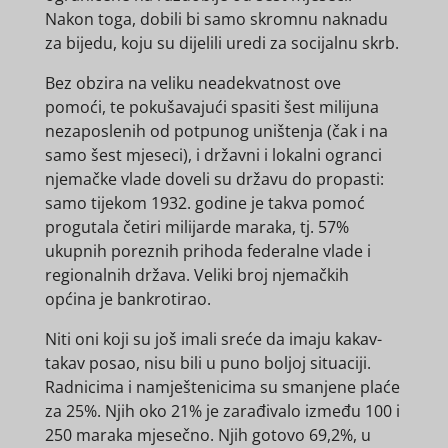
Nakon toga, dobili bi samo skromnu naknadu
za bijedu, koju su dijelili uredi za socijalnu skrb.
Bez obzira na veliku neadekvatnost ove
pomoći, te pokušavajući spasiti šest milijuna
nezaposlenih od potpunog uništenja (čak i na
samo šest mjeseci), i državni i lokalni ogranci
njemačke vlade doveli su državu do propasti:
samo tijekom 1932. godine je takva pomoć
progutala četiri milijarde maraka, tj. 57%
ukupnih poreznih prihoda federalne vlade i
regionalnih država. Veliki broj njemačkih
općina je bankrotirao.
Niti oni koji su još imali sreće da imaju kakav-
takav posao, nisu bili u puno boljoj situaciji.
Radnicima i namještenicima su smanjene plaće
za 25%. Njih oko 21% je zarađivalo između 100 i
250 maraka mjesečno. Njih gotovo 69,2%, u