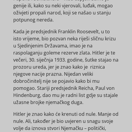
genije ili, kako su neki vjerovali, luđak, mogao
oživjeti propali narod, koji se našao u stanju
potpunog nereda.
Kada je predsjednik Franklin Roosevelt, u to
isto vrijeme, bio pozvan neka riješi sličnu krizu
u Sjedinjenim Državama, imao je na
raspolaganju goleme rezerve zlata. Hitler je te
večeri, 30. siječnja 1933. godine, šutke stajao na
prozoru ureda, jer je znao kako je riznica
njegove nacije prazna. Nijedan veliki
dobročinitelj nije se pojavio kako bi mu
pomogao. Stariji predsjednik Reicha, Paul von
Hindenburg, dao mu je radni list gdje su stajale
užasne brojke njemačkog duga.
Hitler je znao kako će krenuti od nule. Manje od
nule. Ali, također je bio uvjeren u snagu svoje
volje da iznova stvori Njemačku – politički,