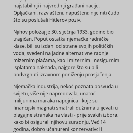
najstabilniji i najvredniji građani nacije.
Opljačkani, razvlašteni, napušteni: nije niti čudo
što su poslušali Hitlerov poziv.
Njihov položaj je 30. siječnja 1933. godine bio
tragičan. Poput ostatka njemačke radničke
klase, bili su izdani od strane svojih političkih
vođa, svedeni na jadne alternativne radnje
mizernim plaćama, kao i mizernim i nesigurnim
isplatama naknada, najgore što su bili
podvrgnuti izravnom poniženju prosjačenja.
Njemačka industrija, nekoć poznata posvuda u
svijetu, više nije napredovala, unatoč
milijunima maraka napojnica - koje su
financijski magnati smatrali dužnima ulijevati u
blagajne stranaka na vlasti - prije svakih izbora,
kako bi osigurali njihovu suradnju. Već 14
godina, dobro učahureni konzervativci i