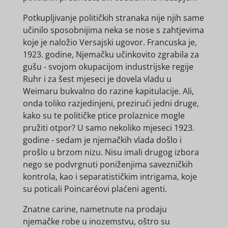
Potkupljivanje političkih stranaka nije njih same
učinilo sposobnijima neka se nose s zahtjevima
koje je naložio Versajski ugovor. Francuska je,
1923. godine, Njemačku učinkovito zgrabila za
gušu - svojom okupacijom industrijske regije
Ruhr i za šest mjeseci je dovela vladu u
Weimaru bukvalno do razine kapitulacije. Ali,
onda toliko razjedinjeni, prezirući jedni druge,
kako su te političke ptice prolaznice mogle
pružiti otpor? U samo nekoliko mjeseci 1923.
godine - sedam je njemačkih vlada došlo i
prošlo u brzom nizu. Nisu imali drugog izbora
nego se podvrgnuti poniženjima savezničkih
kontrola, kao i separatističkim intrigama, koje
su poticali Poincaréovi plaćeni agenti.
Znatne carine, nametnute na prodaju
njemačke robe u inozemstvu, oštro su