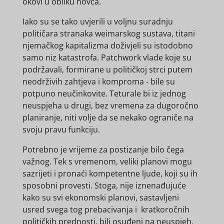
okovi u obliku novca.
Iako su se tako uvjerili u voljnu suradnju
političara stranaka weimarskog sustava, titani
njemačkog kapitalizma doživjeli su istodobno
samo niz katastrofa. Patchwork vlade koje su
podržavali, formirane u političkoj strci putem
neodrživih zahtjeva i komproma - bile su
potpuno neučinkovite. Teturale bi iz jednog
neuspjeha u drugi, bez vremena za dugoročno
planiranje, niti volje da se nekako ograniče na
svoju pravu funkciju.
Potrebno je vrijeme za postizanje bilo čega
važnog. Tek s vremenom, veliki planovi mogu
sazrijeti i pronaći kompetentne ljude, koji su ih
sposobni provesti. Stoga, nije iznenađujuće
kako su svi ekonomski planovi, sastavljeni
usred svega tog prebacivanja i kratkoročnih
političkih prednosti, bili osuđeni na neuspjeh.