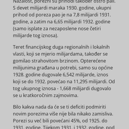
Nažalost, porezni su prihodi također oštro pali.
S devet milijardi maraka 1930. godine, ukupni
prihod od poreza pao je na 7,8 milijardi 1931.
godine, a zatim na 6,65 milijardi 1932. godine
(samo isplate za nezaposlene nose četiri
milijarde tog iznosa).
Teret financijskog duga regionalnih i lokalnih
vlasti, koji se mjerio milijardama, također se
gomilao strahovitom brzinom. Opterećene
milijunima građana u potrebi, samo su općine
1928. godine dugovale 6,542 milijarde, iznos
koji se do 1932. povećao na 11,295 milijardi. Od
tog ukupnog iznosa - 1,668 milijardi dugovalo
se u kratkoročnim zajmovima.
Bilo kakva nada da će se ti deficiti podmiriti
novim porezima više nije bila nikako zamisliva.
Porezi su već bili povećani 45%, od 1925. do
1931. godine. Tijekom 1931. i 1932. godine, pod