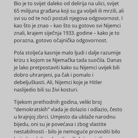
Bio je to svijet daleko od delirija na ulici, svijet
65 milijuna građana koji su ga voljeli ili mrzili, ali
svi su od te noći postali njegova odgovornost. I
kao što je znao – kao što su gotovo svi Nijemci
znali, krajem siječnja 1933. godine – kako je to
porazna, gotovo očajnička odgovornost.
Pola stoljeća kasnije malo ljudi i dalje razumije
krizu s kojom se Njemačka tada suočila. Danas
je lako pretpostaviti kako su Nijemci uvijek bili
dobro uhranjeni, pa čak i pomalo i
debeljuškasti. Ali, Nijemci koje je Hitler
naslijedio bili su živi kosturi.
Tijekom prethodnih godina, veliki broj
“demokratskih” vlada je dolazio i odlazio, često
u krajnjoj zbrci. Umjesto da ublaže narodnu
bijedu, oni su je povećava i zbog vlastite
nestabilnosti - bilo je nemoguće provoditi bilo