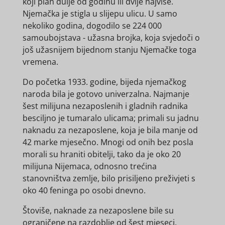
koji plan dulje od godinu ili dvije najviše.
Njemačka je stigla u slijepu ulicu. U samo
nekoliko godina, dogodilo se 224 000
samoubojstava - užasna brojka, koja svjedoči o
još užasnijem bijednom stanju Njemačke toga
vremena.
Do početka 1933. godine, bijeda njemačkog
naroda bila je gotovo univerzalna. Najmanje
šest milijuna nezaposlenih i gladnih radnika
besciljno je tumaralo ulicama; primali su jadnu
naknadu za nezaposlene, koja je bila manje od
42 marke mjesečno. Mnogi od onih bez posla
morali su hraniti obitelji, tako da je oko 20
milijuna Nijemaca, odnosno trećina
stanovništva zemlje, bilo prisiljeno preživjeti s
oko 40 feninga po osobi dnevno.
Štoviše, naknade za nezaposlene bile su
ograničene na razdoblje od šest mjeseci.