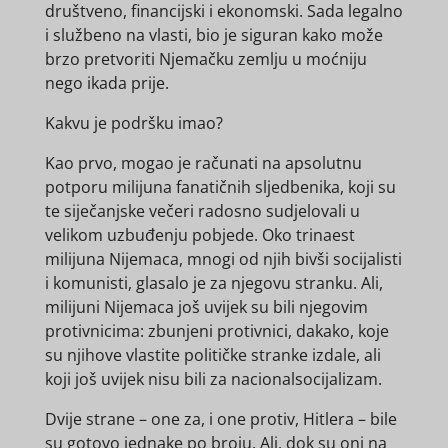
društveno, financijski i ekonomski. Sada legalno
i službeno na vlasti, bio je siguran kako može
brzo pretvoriti Njemačku zemlju u moćniju
nego ikada prije.
Kakvu je podršku imao?
Kao prvo, mogao je računati na apsolutnu
potporu milijuna fanatičnih sljedbenika, koji su
te siječanjske večeri radosno sudjelovali u
velikom uzbuđenju pobjede. Oko trinaest
milijuna Nijemaca, mnogi od njih bivši socijalisti
i komunisti, glasalo je za njegovu stranku. Ali,
milijuni Nijemaca još uvijek su bili njegovim
protivnicima: zbunjeni protivnici, dakako, koje
su njihove vlastite političke stranke izdale, ali
koji još uvijek nisu bili za nacionalsocijalizam.
Dvije strane – one za, i one protiv, Hitlera – bile
su gotovo jednake po broju. Ali, dok su oni na