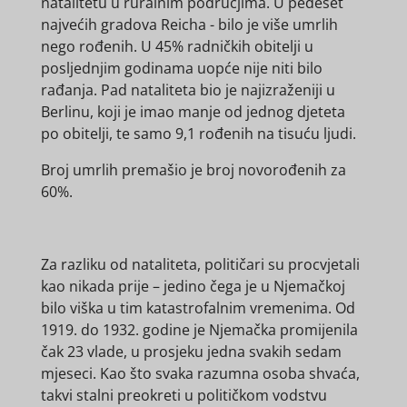
natalitetu u ruralnim područjima. U pedeset
najvećih gradova Reicha - bilo je više umrlih
nego rođenih. U 45% radničkih obitelji u
posljednjim godinama uopće nije niti bilo
rađanja. Pad nataliteta bio je najizraženiji u
Berlinu, koji je imao manje od jednog djeteta
po obitelji, te samo 9,1 rođenih na tisuću ljudi.
Broj umrlih premašio je broj novorođenih za
60%.
Za razliku od nataliteta, političari su procvjetali
kao nikada prije – jedino čega je u Njemačkoj
bilo viška u tim katastrofalnim vremenima. Od
1919. do 1932. godine je Njemačka promijenila
čak 23 vlade, u prosjeku jedna svakih sedam
mjeseci. Kao što svaka razumna osoba shvaća,
takvi stalni preokreti u političkom vodstvu