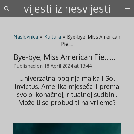
vijesti iz nesvijesti
Skip
to
main
content
Naslovnica
»
Kultura
»
Bye-bye, Miss American
Pie......
Bye-bye, Miss American Pie......
Published on 18 April 2024 at 13:44
Univerzalna boginja majka i Sol
Invictus. Amerika mjesečari prema
svojoj konačnoj, ritualnoj sudbini.
Može li se probuditi na vrijeme?