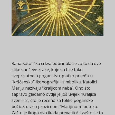
Rana Katolička crkva pobrinula se za to da ove
slike sunčeve zrake, koje su bile tako
sveprisutne u poganstvu, glatko prijeđu u
“kršćansku” ikonografiju i simboliku. Katolici
Mariju nazivaju “kraljicom neba”. Ono što
zapravo gledamo ovdje je još uvijek "Kraljica
svemira", što je rečeno za tolike poganske
božice, u vrlo prozirnom "Marijinom" potezu.
Zašto je ikoga ovo ikada prevarilo? I zašto se to