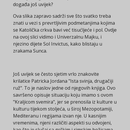
događa još uvijek?
Ova slika zapravo sadrži sve što svatko treba
znati u vezi s prevrtljivim podmetanjima kojima
se Katolička crkva bavi već tisućljeće i pol. Ovdje
na ovoj slici vidimo i Univerzalnu Majku, i
njezino dijete Sol Invictus, kako blistaju u
zrakama Sunca.
Još uvijek se često sjetim vrlo znakovite
krilatice Patricka Jordana "Ista svinja, drugačiji
ruž". To je naslov jedne od njegovih knjiga. Ovo
savršeno opisuje situaciju koju imamo s ovom
"Kraljicom svemira", jer se prenosila iz kulture u
kulturu tijekom stoljeća, u široj Mezopotamiji,
Mediteranu i regijama izvan nje. U kasnijim
vremenima, njeni različiti aspekti su odvojeni,
kao što je slučaj sa grčkim i rimskim božicama