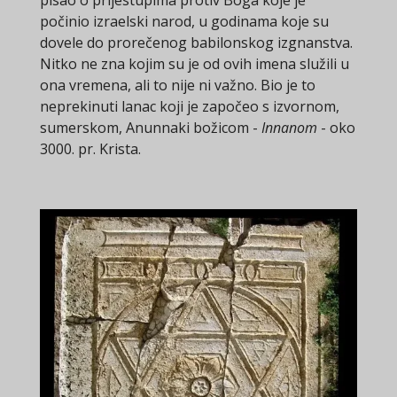
pisao o prijestupima protiv Boga koje je
počinio izraelski narod, u godinama koje su
dovele do prorečenog babilonskog izgnanstva.
Nitko ne zna kojim su je od ovih imena služili u
ona vremena, ali to nije ni važno. Bio je to
neprekinuti lanac koji je započeo s izvornom,
sumerskom, Anunnaki božicom -
Innanom
- oko
3000. pr. Krista.