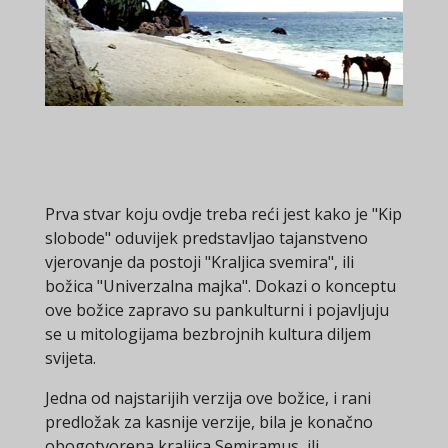
Prva stvar koju ovdje treba reći jest kako je "Kip
slobode" oduvijek predstavljao tajanstveno
vjerovanje da postoji "Kraljica svemira", ili
božica "Univerzalna majka". Dokazi o konceptu
ove božice zapravo su pankulturni i pojavljuju
se u mitologijama bezbrojnih kultura diljem
svijeta.
Jedna od najstarijih verzija ove božice, i rani
predložak za kasnije verzije, bila je konačno
obogotvorena kraljica Semiramus, ili