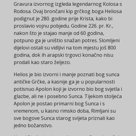
Gravura izvornog izgleda legendarnog Kolosa s
Rodosa. Ovaj brončani kip grčkog boga Heliosa
podignut je 280. godine prije Krista, kako bi
proslavio vojnu pobjedu. Godine 226. pr. Kr.,
nakon što je stajao manje od 60 godina,
potpuno ga je uništio snažan potres. Slomljeni
dijelovi ostali su vidljivi na tom mjestu još 800
godina, dok ih arapski trgovci konačno nisu
prodali kao staro željezo.
Helios je bio izvorni i manje poznati bog sunca
antičke Grčke, a kasnije ga je u popularnosti
potisnuo Apolon koji je izvorno bio bog svjetla i
glazbe, ali ne i posebno Sunca. Tijekom stoljeća
Apolon je postao primarni bog Sunca i s
vremenom, u kasno rimsko doba, Rimljani su
sve bogove Sunca starog svijeta priznali kao
jedno božanstvo.