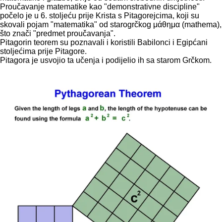
Proučavanje matematike kao "demonstrativne discipline"
počelo je u 6. stoljeću prije Krista s Pitagorejcima, koji su
skovali pojam "matematika" od starogrčkog μάθημα (mathema),
što znači "predmet proučavanja".
Pitagorin teorem su poznavali i koristili Babilonci i Egipćani
stoljećima prije Pitagore.
Pitagora je usvojio ta učenja i podijelio ih sa starom Grčkom.