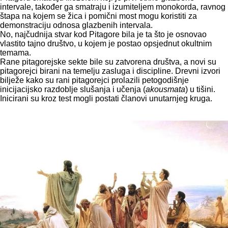
intervale, također ga smatraju i izumiteljem monokorda, ravnog
štapa na kojem se žica i pomični most mogu koristiti za
demonstraciju odnosa glazbenih intervala.
No, najčudnija stvar kod Pitagore bila je ta što je osnovao
vlastito tajno društvo, u kojem je postao opsjednut okultnim
temama.
Rane pitagorejske sekte bile su zatvorena društva, a novi su
pitagorejci birani na temelju zasluga i discipline. Drevni izvori
bilježe kako su rani pitagorejci prolazili petogodišnje
inicijacijsko razdoblje slušanja i učenja (
akousmata
) u tišini.
Inicirani su kroz test mogli postati članovi unutarnjeg kruga.