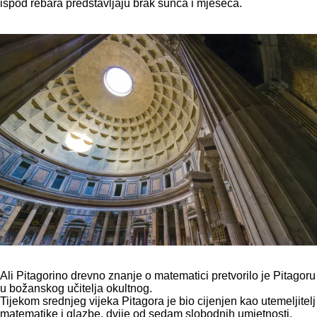
ispod rebara predstavljaju brak sunca i mjeseca.
Ali Pitagorino drevno znanje o matematici pretvorilo je Pitagoru
u božanskog učitelja okultnog.
Tijekom srednjeg vijeka Pitagora je bio cijenjen kao utemeljitelj
matematike i glazbe, dvije od sedam slobodnih umjetnosti.