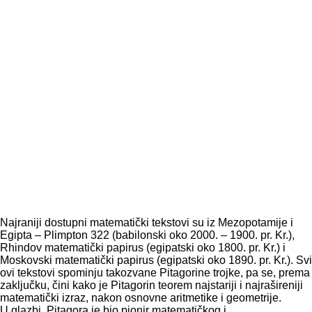
Najraniji dostupni matematički tekstovi su iz Mezopotamije i
Egipta – Plimpton 322 (babilonski oko 2000. – 1900. pr. Kr.),
Rhindov matematički papirus (egipatski oko 1800. pr. Kr.) i
Moskovski matematički papirus (egipatski oko 1890. pr. Kr.). Svi
ovi tekstovi spominju takozvane Pitagorine trojke, pa se, prema
zaključku, čini kako je Pitagorin teorem najstariji i najrašireniji
matematički izraz, nakon osnovne aritmetike i geometrije.
U glazbi, Pitagora je bio pionir matematičkog i