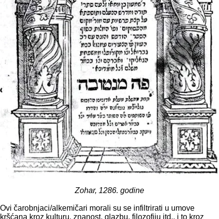
Zohar, 1286. godine
Ovi čarobnjaci/alkemičari morali su se infiltrirati u umove
kršćana kroz kulturu, znanost, glazbu, filozofiju itd., i to kroz