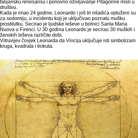
talijansku renesansu i ponovno oživljavanje Pitagorine misli u
društvu.
Kada je imao 24 godine, Leonardo i još tri mladića optuženi su
za sodomiju, u incidentu koji je uključivao poznatu mušku
prostitutku. Secirao je ljudske leševe u bolnici Santa Maria
Nuova u Firenci. U 30 godina Leonardo je secirao 30 muških i
ženskih leševa različite dobi.
Vitruvijev čovjek Leonarda da Vincija uključuje isti simbolizam
kruga, kvadrata i trokuta.