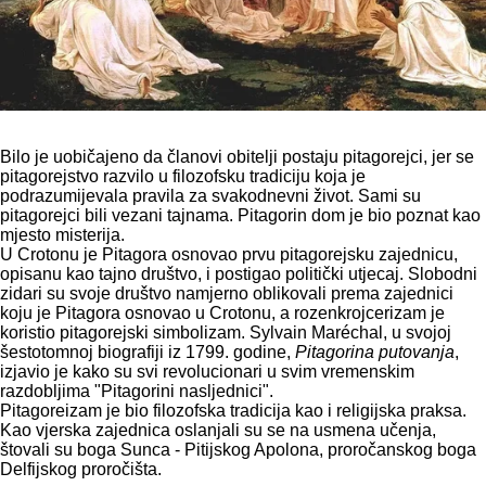
Bilo je uobičajeno da članovi obitelji postaju pitagorejci, jer se
pitagorejstvo razvilo u filozofsku tradiciju koja je
podrazumijevala pravila za svakodnevni život. Sami su
pitagorejci bili vezani tajnama. Pitagorin dom je bio poznat kao
mjesto misterija.
U Crotonu je Pitagora osnovao prvu pitagorejsku zajednicu,
opisanu kao tajno društvo, i postigao politički utjecaj. Slobodni
zidari su svoje društvo namjerno oblikovali prema zajednici
koju je Pitagora osnovao u Crotonu, a rozenkrojcerizam je
koristio pitagorejski simbolizam. Sylvain Maréchal, u svojoj
šestotomnoj biografiji iz 1799. godine,
Pitagorina putovanja
,
izjavio je kako su svi revolucionari u svim vremenskim
razdobljima "Pitagorini nasljednici".
Pitagoreizam je bio filozofska tradicija kao i religijska praksa.
Kao vjerska zajednica oslanjali su se na usmena učenja,
štovali su boga Sunca - Pitijskog Apolona, proročanskog boga
Delfijskog proročišta.