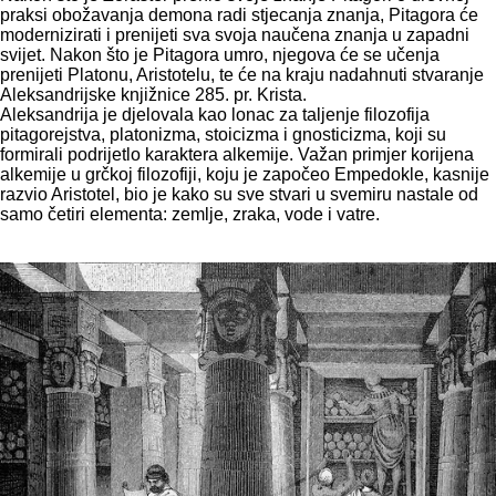
praksi obožavanja demona radi stjecanja znanja, Pitagora će
modernizirati i prenijeti sva svoja naučena znanja u zapadni
svijet. Nakon što je Pitagora umro, njegova će se učenja
prenijeti Platonu, Aristotelu, te će na kraju nadahnuti stvaranje
Aleksandrijske knjižnice 285. pr. Krista.
Aleksandrija je djelovala kao lonac za taljenje filozofija
pitagorejstva, platonizma, stoicizma i gnosticizma, koji su
formirali podrijetlo karaktera alkemije. Važan primjer korijena
alkemije u grčkoj filozofiji, koju je započeo Empedokle, kasnije
razvio Aristotel, bio je kako su sve stvari u svemiru nastale od
samo četiri elementa: zemlje, zraka, vode i vatre.