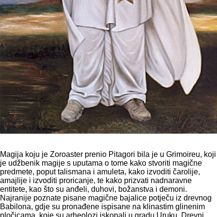
Magija koju je Zoroaster prenio Pitagori bila je u Grimoireu, koji
je udžbenik magije s uputama o tome kako stvoriti magične
predmete, poput talismana i amuleta, kako izvoditi čarolije,
amajlije i izvoditi proricanje, te kako prizvati nadnaravne
entitete, kao što su anđeli, duhovi, božanstva i demoni.
Najranije poznate pisane magične bajalice potječu iz drevnog
Babilona, gdje su pronađene ispisane na klinastim glinenim
pločicama, koje su arheolozi iskopali u gradu Uruku. Drevni