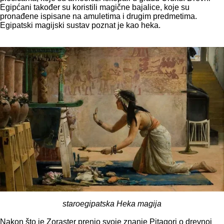
Egipćani također su koristili magične bajalice, koje su
pronađene ispisane na amuletima i drugim predmetima.
Egipatski magijski sustav poznat je kao heka.
staroegipatska Heka magija
Nakon što je Zoraster prenio svoje znanje Pitagori o drevnoj