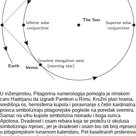
U inženjerstvu, Pitagorina numerologija pomogla je rimskom
caru Hadrijanu da izgradi Panteon u Rimu. Kružni plan hrama,
središnja os, hemisferna kupola i poravnanje s četiri kardinalna
pravca simboliziraju pitagorejske poglede na poredak svemira.
Samac na vrhu kupole simbolizira monadu i boga sunca
Apolona. Dvadeset i osam rebara koja se protežu iz okulusa
simboliziraju mjesec, jer je dvadeset i osam bio isti broj mjeseci
u pitagorejskom lunarnom kalendaru. Pet kasetiranih prstenova