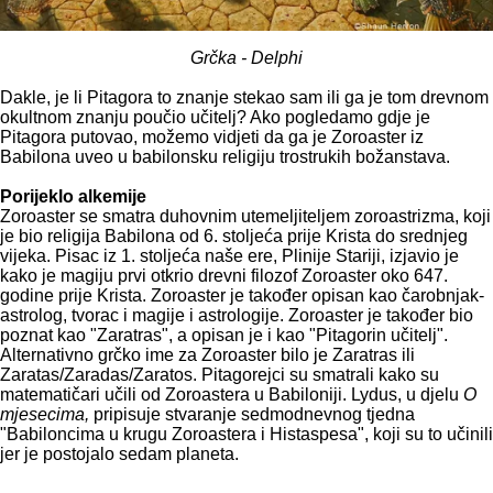
Grčka - Delphi
Dakle, je li Pitagora to znanje stekao sam ili ga je tom drevnom
okultnom znanju poučio učitelj? Ako pogledamo gdje je
Pitagora putovao, možemo vidjeti da ga je Zoroaster iz
Babilona uveo u babilonsku religiju trostrukih božanstava.
Porijeklo alkemije
Zoroaster se smatra duhovnim utemeljiteljem zoroastrizma, koji
je bio religija Babilona od 6. stoljeća prije Krista do srednjeg
vijeka. Pisac iz 1. stoljeća naše ere, Plinije Stariji, izjavio je
kako je magiju prvi otkrio drevni filozof Zoroaster oko 647.
godine prije Krista. Zoroaster je također opisan kao čarobnjak-
astrolog, tvorac i magije i astrologije. Zoroaster je također bio
poznat kao "Zaratras", a opisan je i kao "Pitagorin učitelj".
Alternativno grčko ime za Zoroaster bilo je Zaratras ili
Zaratas/Zaradas/Zaratos. Pitagorejci su smatrali kako su
matematičari učili od Zoroastera u Babiloniji. Lydus, u djelu
O
mjesecima,
pripisuje stvaranje sedmodnevnog tjedna
"Babiloncima u krugu Zoroastera i Histaspesa", koji su to učinili
jer je postojalo sedam planeta.