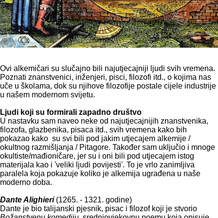
Ovi alkemičari su slučajno bili najutjecajniji ljudi svih vremena.
Poznati znanstvenici, inženjeri, pisci, filozofi itd., o kojima nas
uče u školama, dok su njihove filozofije postale cijele industrije
u našem modernom svijetu.
Ljudi koji su formirali zapadno društvo
U nastavku sam naveo neke od najutjecajnijih znanstvenika,
filozofa, glazbenika, pisaca itd., svih vremena kako bih
pokazao kako su svi bili pod jakim utjecajem alkemije /
okultnog razmišljanja / Pitagore. Također sam uključio i mnoge
okultiste/mađioničare, jer su i oni bili pod utjecajem istog
materijala kao i 'veliki ljudi povijesti'. To je vrlo zanimljiva
paralela koja pokazuje koliko je alkemija ugrađena u naše
moderno doba.
Dante Alighieri
(1265. - 1321. godine)
Dante je bio talijanski pjesnik, pisac i filozof koji je stvorio
Božanstvenu komediju
, srednjovjekovnu poemu koja opisuje