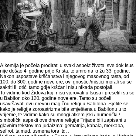
Alkemija je počela prodirati u svaki aspekt života, sve dok Isus
nije došao 4. godine prije Krista, te umro na križu 33. godine.
Nakon uspostave kršćanstva i njegovog masovnog rasta, od
100. do 300. godine nove ere, ovi gnostici/mistici morali su se
sakriti ili otići tamo gdje kršćani nisu nikada postojali.
To vidimo kod Židova koji nisu vjerovali u Isusa i preselili su se
u Babilon oko 120. godine nove ere. Tamo su počeli
usavršavati ovu drevnu magičnu religiju Babilona. Sjetite se
kako je religija zoroastrizma bila smještena u Babilonu u to
vrijeme, te vidimo kako su mnogi alkemijski / numerički /
simbolički aspekti ove drevne religije Trijade bili zapisani u
glavnim tekstovima judaizma: gematrija, kabala, merkaba,
sefirot, talmud, usmena tora itd. .