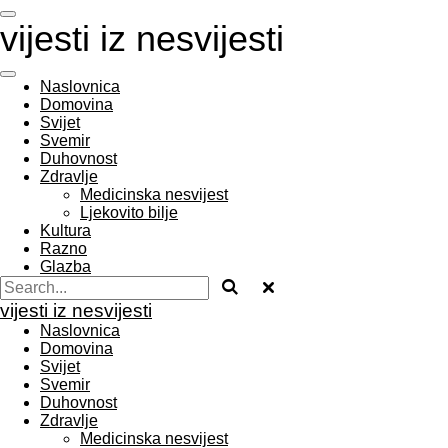
Skip
vijesti iz nesvijesti
to
main
content
Naslovnica
Domovina
Svijet
Svemir
Duhovnost
Zdravlje
Medicinska nesvijest
Ljekovito bilje
Kultura
Razno
Glazba
vijesti iz nesvijesti
Naslovnica
Domovina
Svijet
Svemir
Duhovnost
Zdravlje
Medicinska nesvijest