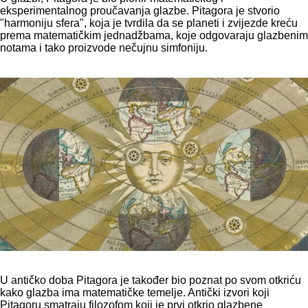
eksperimentalnog proučavanja glazbe. Pitagora je stvorio
"harmoniju sfera", koja je tvrdila da se planeti i zvijezde kreću
prema matematičkim jednadžbama, koje odgovaraju glazbenim
notama i tako proizvode nečujnu simfoniju.
U antičko doba Pitagora je također bio poznat po svom otkriću
kako glazba ima matematičke temelje. Antički izvori koji
Pitagoru smatraju filozofom koji je prvi otkrio glazbene