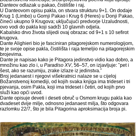
Danteov odlazak u pakao, čistilište i raj.
U Danteovom opisu pakla, on stvara strukturu 9+1. On dodaje
Krug 1 (Limbo) u Gornji Pakao i Krug 6 (Heres) u Donji Pakao,
čineći ukupno 9 Krugova; uključujući predvorje Uzaludnosti,
ovo vodi do pakla koji sadrži 10 glavnih odjela.
Kabalsko drvo života slijedi ovaj obrazac od 9+1 s 10 sefirot
krugova.
Dante Alighieri bio je fasciniran pitagorejskom numerologijom,
te je svoje opise pakla, čistilišta i raja temeljio na pitagorejskim
brojevima.
Dante je napisao kako je Pitagora jedinstvo vidio kao dobro, a
množinu kao zlo i, u
Paradiso XV
, 56–57, on izjavljuje: "pet i
šest, ako se razumiju, zrake izlaze iz jedinstva."
Broj jedanaest i njegovi višekratnici nalaze se u cijeloj
Božanstvenoj komediji, od kojih svaka knjiga ima trideset i tri
pjevanja, osim Pakla, koji ima trideset i četiri, od kojih prvo
služi kao opći uvod.
Dante opisuje deveti i deseti obruč u Osmom krugu pakla kao
dvadeset dvije milje, odnosno jedanaest milja, što odgovara
razlomku 22/7, što je bila Pitagorina aproksimacija broja pi.