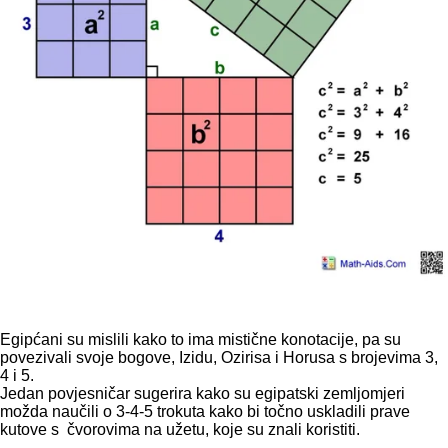
Egipćani su mislili kako to ima mistične konotacije, pa su
povezivali svoje bogove, Izidu, Ozirisa i Horusa s brojevima 3,
4 i 5.
Jedan povjesničar sugerira kako su egipatski zemljomjeri
možda naučili o 3-4-5 trokuta kako bi točno uskladili prave
kutove s čvorovima na užetu, koje su znali koristiti.