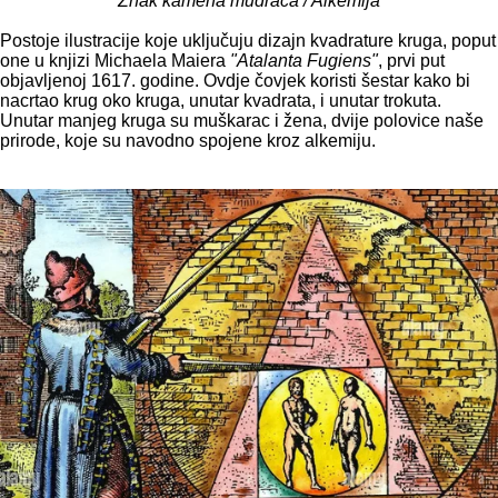
Znak kamena mudraca / Alkemija
Postoje ilustracije koje uključuju dizajn kvadrature kruga, poput
one u knjizi Michaela Maiera
"Atalanta Fugiens"
, prvi put
objavljenoj 1617. godine. Ovdje čovjek koristi šestar kako bi
nacrtao krug oko kruga, unutar kvadrata, i unutar trokuta.
Unutar manjeg kruga su muškarac i žena, dvije polovice naše
prirode, koje su navodno spojene kroz alkemiju.