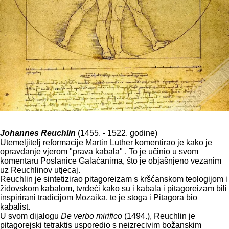
J
o
hannes Reuchlin
(1455. - 1522. godine)
Utemeljitelj reformacije Martin Luther komentirao je kako je
opravdanje vjerom "prava kabala" . To je učinio u svom
komentaru Poslanice Galaćanima, što je objašnjeno vezanim
uz Reuchlinov utjecaj.
Reuchlin je sintetizirao pitagoreizam s kršćanskom teologijom i
židovskom kabalom, tvrdeći kako su i kabala i pitagoreizam bili
inspirirani tradicijom Mozaika, te je stoga i Pitagora bio
kabalist.
U svom dijalogu
De verbo mirifico
(1494.), Reuchlin je
pitagorejski tetraktis usporedio s neizrecivim božanskim