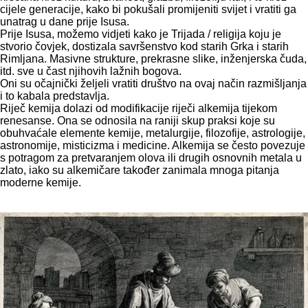
cijele generacije, kako bi pokušali promijeniti svijet i vratiti ga
unatrag u dane prije Isusa.
Prije Isusa, možemo vidjeti kako je Trijada / religija koju je
stvorio čovjek, dostizala savršenstvo kod starih Grka i starih
Rimljana. Masivne strukture, prekrasne slike, inženjerska čuda,
itd. sve u čast njihovih lažnih bogova.
Oni su očajnički željeli vratiti društvo na ovaj način razmišljanja
i to kabala predstavlja.
Riječ kemija dolazi od modifikacije riječi alkemija tijekom
renesanse. Ona se odnosila na raniji skup praksi koje su
obuhvaćale elemente kemije, metalurgije, filozofije, astrologije,
astronomije, misticizma i medicine. Alkemija se često povezuje
s potragom za pretvaranjem olova ili drugih osnovnih metala u
zlato, iako su alkemičare također zanimala mnoga pitanja
moderne kemije.