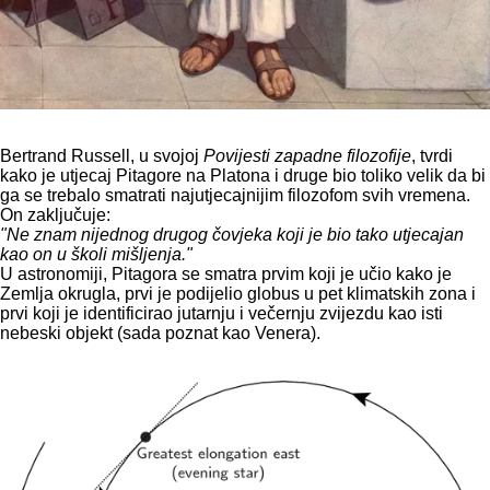
Bertrand Russell, u svojoj
Povijesti zapadne filozofije
, tvrdi
kako je utjecaj Pitagore na Platona i druge bio toliko velik da bi
ga se trebalo smatrati najutjecajnijim filozofom svih vremena.
On zaključuje:
"Ne znam nijednog drugog čovjeka koji je bio tako utjecajan
kao on u školi mišljenja."
U astronomiji, Pitagora se smatra prvim koji je učio kako je
Zemlja okrugla, prvi je podijelio globus u pet klimatskih zona i
prvi koji je identificirao jutarnju i večernju zvijezdu kao isti
nebeski objekt (sada poznat kao Venera).