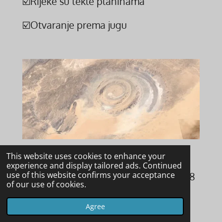
☑️Rijeke su tekle planinama
☑️Otvaranje prema jugu
This website uses cookies to enhance your
experience and display tailored ads. Continued
use of this website confirms your acceptance
Oko Sahare' ima 24 km u promjeru i 48
of our use of cookies.
km u promjeru do vanjskih planina.
Otkriveno je tek 1965. godine, u misiji
Agree
Gemini 4 iz svemira.