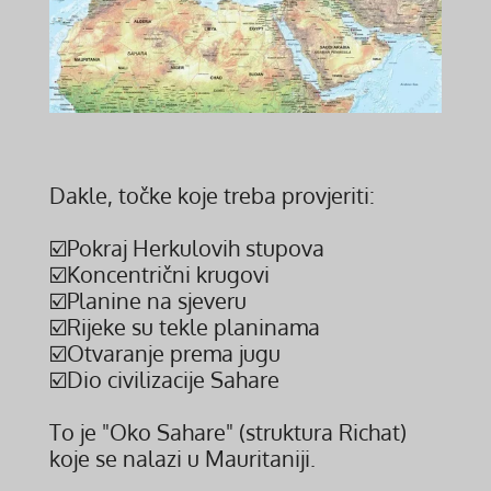
Dakle, točke koje treba provjeriti:
☑️Pokraj Herkulovih stupova
☑️Koncentrični krugovi
☑️Planine na sjeveru
☑️Rijeke su tekle planinama
☑️Otvaranje prema jugu
☑️Dio civilizacije Sahare
To je "Oko Sahare" (struktura Richat)
koje se nalazi u Mauritaniji.