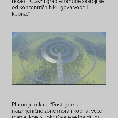
rekao: "Glavni grad Atlantide sastoji se
od koncentričnih krugova vode i
kopna."
Platon je rekao: “Postojale su
naizmjenične zone mora i kopna, veće i
manje, koje su okruživale jedna drugu,