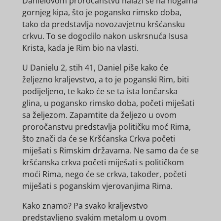
Danielovom proročanstvu nalazi se na nogama
gornjeg kipa, što je pogansko rimsko doba,
tako da predstavlja novozavjetnu kršćansku
crkvu. To se dogodilo nakon uskrsnuća Isusa
Krista, kada je Rim bio na vlasti.
U Danielu 2, stih 41, Daniel piše kako će
željezno kraljevstvo, a to je poganski Rim, biti
podijeljeno, te kako će se ta ista lončarska
glina, u pogansko rimsko doba, početi miješati
sa željezom. Zapamtite da željezo u ovom
proročanstvu predstavlja političku moć Rima,
što znači da će se Kršćanska Crkva početi
miješati s Rimskim državama. Ne samo da će se
kršćanska crkva početi miješati s političkom
moći Rima, nego će se crkva, također, početi
miješati s poganskim vjerovanjima Rima.
Kako znamo? Pa svako kraljevstvo
predstavljeno svakim metalom u ovom