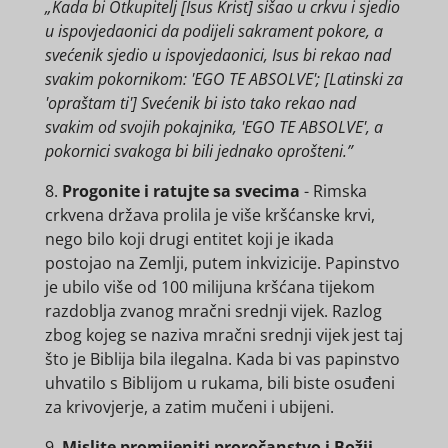
„Kada bi Otkupitelj [Isus Krist] sišao u crkvu i sjedio
u ispovjedaonici da podijeli sakrament pokore, a
svećenik sjedio u ispovjedaonici, Isus bi rekao nad
svakim pokornikom: 'EGO TE ABSOLVE'; [Latinski za
'opraštam ti'] Svećenik bi isto tako rekao nad
svakim od svojih pokajnika, 'EGO TE ABSOLVE', a
pokornici svakoga bi bili jednako oprošteni.”
8.
Progonite i ratujte sa svecima
- Rimska
crkvena država prolila je više kršćanske krvi,
nego bilo koji drugi entitet koji je ikada
postojao na Zemlji, putem inkvizicije. Papinstvo
je ubilo više od 100 milijuna kršćana tijekom
razdoblja zvanog mračni srednji vijek. Razlog
zbog kojeg se naziva mračni srednji vijek jest taj
što je Biblija bila ilegalna. Kada bi vas papinstvo
uhvatilo s Biblijom u rukama, bili biste osuđeni
za krivovjerje, a zatim mučeni i ubijeni.
9.
Mislite promijeniti proročanstvo i Božji