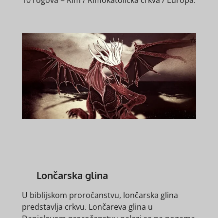
10 rogova = Rim / Rimokatolička crkva / Europa.
Lončarska glina
U biblijskom proročanstvu, lončarska glina
predstavlja crkvu. Lončareva glina u