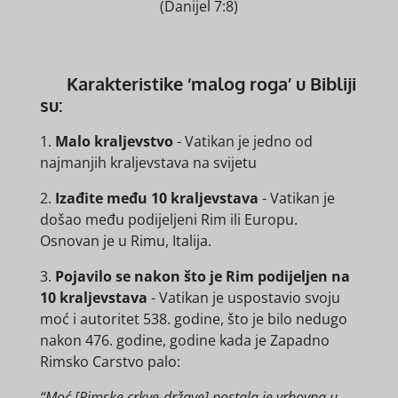
(Danijel 7:8)
Karakteristike ‘malog roga’ u Bibliji
su:
1.
Malo kraljevstvo
- Vatikan je jedno od
najmanjih kraljevstava na svijetu
2.
Izađite među 10 kraljevstava
- Vatikan je
došao među podijeljeni Rim ili Europu.
Osnovan je u Rimu, Italija.
3.
Pojavilo se nakon što je Rim podijeljen na
10 kraljevstava
- Vatikan je uspostavio svoju
moć i autoritet 538. godine, što je bilo nedugo
nakon 476. godine, godine kada je Zapadno
Rimsko Carstvo palo:
“Moć [Rimske crkve-države] postala je vrhovna u