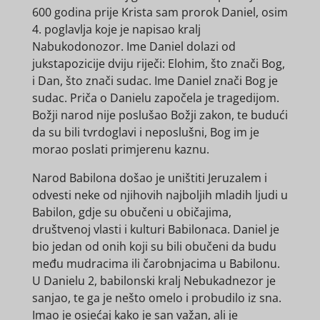
600 godina prije Krista sam prorok Daniel, osim
4. poglavlja koje je napisao kralj
Nabukodonozor. Ime Daniel dolazi od
jukstapozicije dviju riječi: Elohim, što znači Bog,
i Dan, što znači sudac. Ime Daniel znači Bog je
sudac. Priča o Danielu započela je tragedijom.
Božji narod nije poslušao Božji zakon, te budući
da su bili tvrdoglavi i neposlušni, Bog im je
morao poslati primjerenu kaznu.
Narod Babilona došao je uništiti Jeruzalem i
odvesti neke od njihovih najboljih mladih ljudi u
Babilon, gdje su obučeni u običajima,
društvenoj vlasti i kulturi Babilonaca. Daniel je
bio jedan od onih koji su bili obučeni da budu
među mudracima ili čarobnjacima u Babilonu.
U Danielu 2, babilonski kralj Nebukadnezor je
sanjao, te ga je nešto omelo i probudilo iz sna.
Imao je osjećaj kako je san važan, ali je