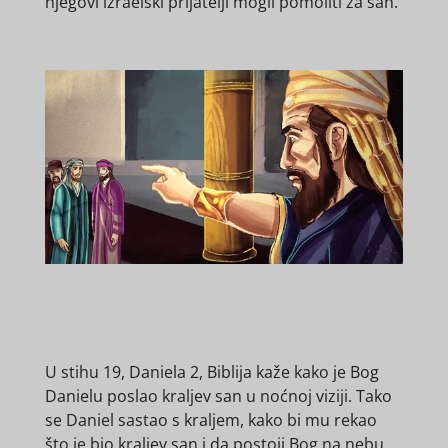
njegovi izraelski prijatelji mogli pomoliti za san.
U stihu 19, Daniela 2, Biblija kaže kako je Bog
Danielu poslao kraljev san u noćnoj viziji. Tako
se Daniel sastao s kraljem, kako bi mu rekao
što je bio kraljev san i da postoji Bog na nebu