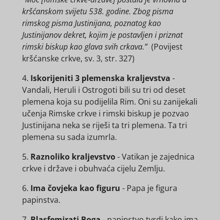
kršćanskom svijetu 538. godine. Zbog pisma
rimskog pisma Justinijana, poznatog kao
Justinijanov dekret, kojim je postavljen i priznat
rimski biskup kao glava svih crkava.”
(Povijest
kršćanske crkve, sv. 3, str. 327)
4.
Iskorijeniti 3 plemenska kraljevstva
-
Vandali, Heruli i Ostrogoti bili su tri od deset
plemena koja su podijelila Rim. Oni su zanijekali
učenja Rimske crkve i rimski biskup je pozvao
Justinijana neka se riješi ta tri plemena. Ta tri
plemena su sada izumrla.
5.
Raznoliko kraljevstvo
- Vatikan je zajednica
crkve i države i obuhvaća cijelu Zemlju.
6.
Ima čovjeka kao figuru
- Papa je figura
papinstva.
7.
Blasfemirati Boga
- papinstvo tvrdi kako ima