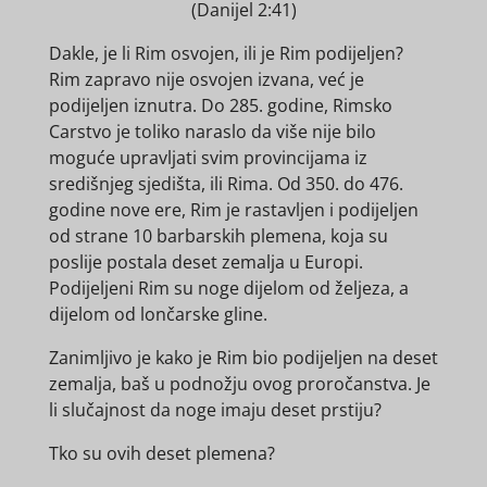
(Danijel 2:41)
Dakle, je li Rim osvojen, ili je Rim podijeljen?
Rim zapravo nije osvojen izvana, već je
podijeljen iznutra. Do 285. godine, Rimsko
Carstvo je toliko naraslo da više nije bilo
moguće upravljati svim provincijama iz
središnjeg sjedišta, ili Rima. Od 350. do 476.
godine nove ere, Rim je rastavljen i podijeljen
od strane 10 barbarskih plemena, koja su
poslije postala deset zemalja u Europi.
Podijeljeni Rim su noge dijelom od željeza, a
dijelom od lončarske gline.
Zanimljivo je kako je Rim bio podijeljen na deset
zemalja, baš u podnožju ovog proročanstva. Je
li slučajnost da noge imaju deset prstiju?
Tko su ovih deset plemena?