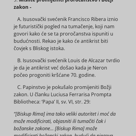
zakon -
A. Isusovački svećenik Francisco Ribera iznio
je futuristički pogled na tumačenje, koji nam
govori kako će se ta proročanstva ispuniti u
budućnosti. Rekao je kako će antikrist biti
čovjek s Bliskog istoka.
B. Isusovački svećenik Louis de Alcazar tvrdio
je da je antikrist već došao kada je Neron
počeo progoniti kršćane 70. godine.
C. Papinstvo je pokušalo promijeniti Božji
zakon. U članku Luciusa Ferrarisa Prompta
Bibliotheca: ‘Papa’ II, sv. VI, str. 29:
“[Biskup Rima] ima tako veliki autoritet i moć da
može modificirati, objasniti ili tumačiti čak i
božanske zakone... [Biskup Rima] može
modificirati božanski zakon, budući da njegova