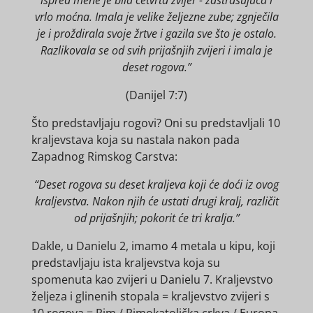
ispred mene je bila četvrta zvijer - zastrašujuća i
vrlo moćna. Imala je velike željezne zube; zgnječila
je i proždirala svoje žrtve i gazila sve što je ostalo.
Razlikovala se od svih prijašnjih zvijeri i imala je
deset rogova.”
(Danijel 7:7)
Što predstavljaju rogovi? Oni su predstavljali 10
kraljevstava koja su nastala nakon pada
Zapadnog Rimskog Carstva:
“Deset rogova su deset kraljeva koji će doći iz ovog
kraljevstva. Nakon njih će ustati drugi kralj, različit
od prijašnjih; pokorit će tri kralja.”
Dakle, u Danielu 2, imamo 4 metala u kipu, koji
predstavljaju ista kraljevstva koja su
spomenuta kao zvijeri u Danielu 7. Kraljevstvo
željeza i glinenih stopala = kraljevstvo zvijeri s