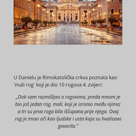
U Danielu je Rimokatolička crkva poznata kao
'mali rog' koji je dio 10 rogova 4. zvijeri:
„Dok sam razmišljao o rogovima, preda mnom je
bio još jedan rog, mali, koji je izronio među njima;
a tri su prva roga bila iščupana prije njega. Ovaj
rog je imao oči kao ljudske i usta koja su hvalisavo
govorila.”