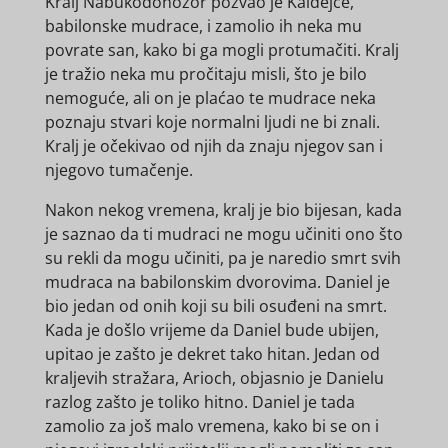
Kralj Nabukodonozor pozvao je Kaldejce,
babilonske mudrace, i zamolio ih neka mu
povrate san, kako bi ga mogli protumačiti. Kralj
je tražio neka mu pročitaju misli, što je bilo
nemoguće, ali on je plaćao te mudrace neka
poznaju stvari koje normalni ljudi ne bi znali.
Kralj je očekivao od njih da znaju njegov san i
njegovo tumačenje.
Nakon nekog vremena, kralj je bio bijesan, kada
je saznao da ti mudraci ne mogu učiniti ono što
su rekli da mogu učiniti, pa je naredio smrt svih
mudraca na babilonskim dvorovima. Daniel je
bio jedan od onih koji su bili osuđeni na smrt.
Kada je došlo vrijeme da Daniel bude ubijen,
upitao je zašto je dekret tako hitan. Jedan od
kraljevih stražara, Arioch, objasnio je Danielu
razlog zašto je toliko hitno. Daniel je tada
zamolio za još malo vremena, kako bi se on i