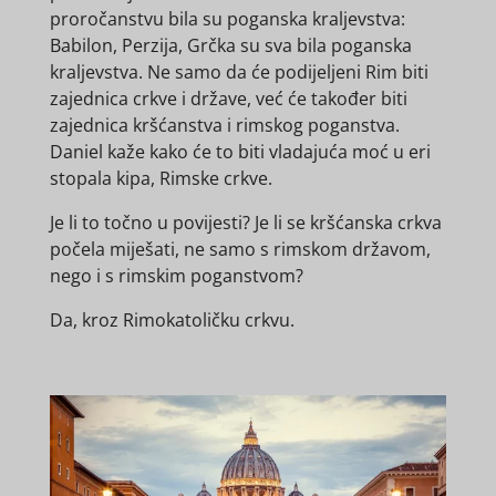
proročanstvu bila su poganska kraljevstva:
Babilon, Perzija, Grčka su sva bila poganska
kraljevstva. Ne samo da će podijeljeni Rim biti
zajednica crkve i države, već će također biti
zajednica kršćanstva i rimskog poganstva.
Daniel kaže kako će to biti vladajuća moć u eri
stopala kipa, Rimske crkve.
Je li to točno u povijesti? Je li se kršćanska crkva
počela miješati, ne samo s rimskom državom,
nego i s rimskim poganstvom?
Da, kroz Rimokatoličku crkvu.