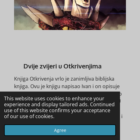
Dvije zvijeri u Otkrivenjima
Knjiga Otkrivenja vrlo je zanimljiva biblijska
knjiga. Ovu je knjigu napisao Ivan i on opisuje
vizije koje je imao dok ga je Gospodin posjetio
This website uses cookies to enhance your
na otoku Patmosu, u njegovom izgnanstvu. U
experience and display tailored ads. Continued
Otkrivenju 13, Ivan je vidio viziju zvijeri koja
use of this website confirms your acceptance
of our use of cookies.
izlazi iz mora. Ova je zvijer imala sedam glava i
deset rogova i Ivan kaže kako se cijeli svijet
Agree
čudio ovoj posebnoj zvijeri.: