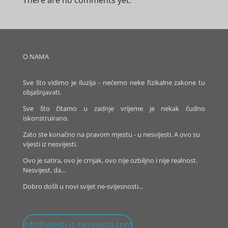
There are no comments yet.
O NAMA
Sve što vidimo je iluzija - nećemo neke fizikalne zakone tu
objašnjavati.
Sve što čitamo u zadnje vrijeme je nekak čudno
iskonstruirano.
Zato ste konačno na pravom mjestu - u nesvijesti. A ovo su
vijesti iz nesvijesti.
Ovo je satira, ovo je crnjak, ovo nije ozbiljno i nije realnost.
Nesvijest, da...
Dobro došli u novi svijet ne-svijesnosti...
info@vijesti-iz-nesvijesti.com