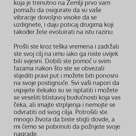
koja je trenutno na Zemlji prvo vam
pomažu da osigurate da su vaše
vibracije dovoljno visoke da se
uzdignete, i daju poticaj drugima koji
također žele evoluirati na istu razinu.
Prošli ste kroz teška vremena i zadržali
ste svoj cilj na umu iako ga niste uvijek
bili svjesni. Dobili ste pomoć u svim
fazama nakon što ste se obvezali
slijediti pravi put i možete biti ponosni
na svoje postignuće. Svi vaši napori da
uspijete itekako su se isplatili i možete
se veseliti blistavoj budućnosti koja vas
čeka, ali imajte strpljenja i nemojte se
odvratiti od svog cilja. Potrošili ste
mnogo života da biste stigli dovde, a
mi ćemo se pobrinuti da požnjete svoje
nagrade.