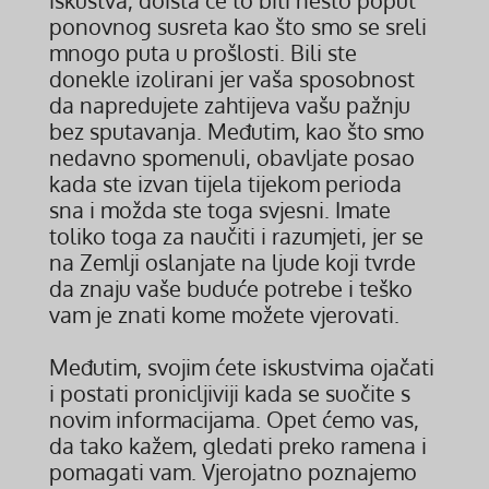
iskustva, doista će to biti nešto poput
ponovnog susreta kao što smo se sreli
mnogo puta u prošlosti. Bili ste
donekle izolirani jer vaša sposobnost
da napredujete zahtijeva vašu pažnju
bez sputavanja. Međutim, kao što smo
nedavno spomenuli, obavljate posao
kada ste izvan tijela tijekom perioda
sna i možda ste toga svjesni. Imate
toliko toga za naučiti i razumjeti, jer se
na Zemlji oslanjate na ljude koji tvrde
da znaju vaše buduće potrebe i teško
vam je znati kome možete vjerovati.
Međutim, svojim ćete iskustvima ojačati
i postati pronicljiviji kada se suočite s
novim informacijama. Opet ćemo vas,
da tako kažem, gledati preko ramena i
pomagati vam. Vjerojatno poznajemo