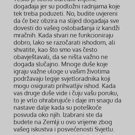
događaja jer su podložni radnjama koje
tek treba poduzeti. No, budite uvjereni
da će bez obzira na slijed događaja sve
dovesti do vašeg oslobađanja iz kandži
mračnih. Kada stvari ne funkcioniraju
dobro, lako se razočarati ishodom, ali
shvatite, kao što smo vas često
obavještavali, da se ništa važno ne
događa slučajno. Mnoge duše koje
igraju važne uloge u vašim životima
podržavaju legije svjetloradnika koji
mogu osigurati prihvatljiv ishod. Kada
vas druge duše vide i čuju vašu poruku,
to je vrlo ohrabrujuće i daje im snagu da
nastave dalje kada su poteškoće
posvuda oko njih. Izabrani ste da
budete na Zemlji u ovo vrijeme zbog
vašeg iskustva i posvećenosti Svjetlu.