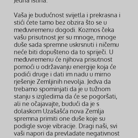
Jedna Istina.
Vaša je budućnost svijetla i prekrasna i
stići ćete tamo bez obzira što se u
međuvremenu dogodi. Kozmos čeka
vašu prisutnost jer su mnoge, mnoge
duše sada spremne uskrsnuti i ničemu
neće biti dopušteno da to spriječi. U
međuvremenu će njihova prisutnost
pomoći u održavanju energije koja će
podići druge i dati im nadu u mirno
rješenje Zemljinih nevolja. Jedva da
trebamo spominjati da je u tužnom
stanju s izgledima da će se pogoršati,
ali ne očajavajte, budući da je s
dolaskom Uzašašća nova Zemlja
spremna primiti one duše koje su
podigle svoje vibracije. Dragi naši, svi
vaši napori da prevladate negativnost