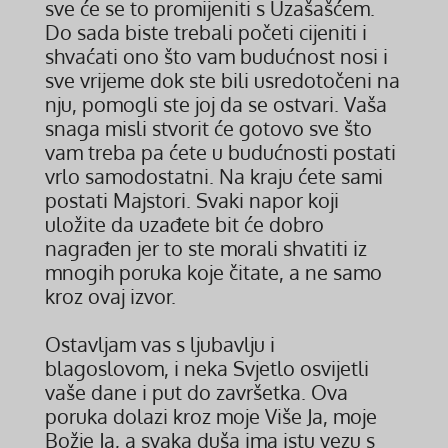
sve će se to promijeniti s Uzašašćem.
Do sada biste trebali početi cijeniti i
shvaćati ono što vam budućnost nosi i
sve vrijeme dok ste bili usredotočeni na
nju, pomogli ste joj da se ostvari. Vaša
snaga misli stvorit će gotovo sve što
vam treba pa ćete u budućnosti postati
vrlo samodostatni. Na kraju ćete sami
postati Majstori. Svaki napor koji
uložite da uzađete bit će dobro
nagrađen jer to ste morali shvatiti iz
mnogih poruka koje čitate, a ne samo
kroz ovaj izvor.
Ostavljam vas s ljubavlju i
blagoslovom, i neka Svjetlo osvijetli
vaše dane i put do završetka. Ova
poruka dolazi kroz moje Više Ja, moje
Božje Ja, a svaka duša ima istu vezu s