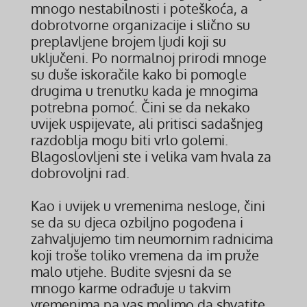
mnogo nestabilnosti i poteškoća, a
dobrotvorne organizacije i slično su
preplavljene brojem ljudi koji su
uključeni. Po normalnoj prirodi mnoge
su duše iskoračile kako bi pomogle
drugima u trenutku kada je mnogima
potrebna pomoć. Čini se da nekako
uvijek uspijevate, ali pritisci sadašnjeg
razdoblja mogu biti vrlo golemi.
Blagoslovljeni ste i velika vam hvala za
dobrovoljni rad.
Kao i uvijek u vremenima nesloge, čini
se da su djeca ozbiljno pogođena i
zahvaljujemo tim neumornim radnicima
koji troše toliko vremena da im pruže
malo utjehe. Budite svjesni da se
mnogo karme odrađuje u takvim
vremenima pa vas molimo da shvatite