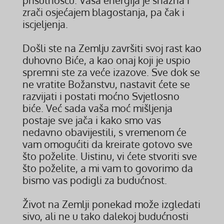
prisutnošću. Vaša energija je snažna i
zrači osjećajem blagostanja, pa čak i
iscjeljenja.
Došli ste na Zemlju završiti svoj rast kao
duhovno Biće, a kao onaj koji je uspio
spremni ste za veće izazove. Sve dok se
ne vratite Božanstvu, nastavit ćete se
razvijati i postati moćno Svjetlosno
biće. Već sada vaša moć mišljenja
postaje sve jača i kako smo vas
nedavno obavijestili, s vremenom će
vam omogućiti da kreirate gotovo sve
što poželite. Uistinu, vi ćete stvoriti sve
što poželite, a mi vam to govorimo da
bismo vas podigli za budućnost.
Život na Zemlji ponekad može izgledati
sivo, ali ne u tako dalekoj budućnosti