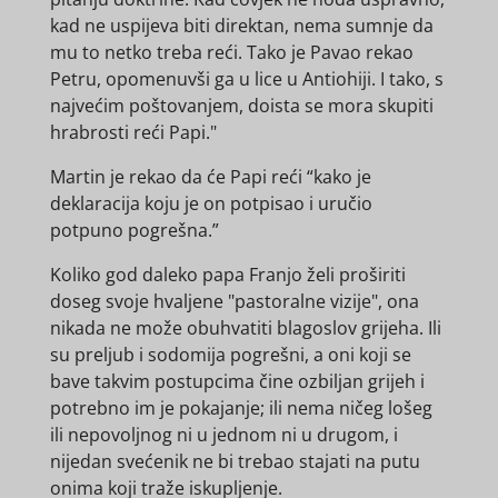
kad ne uspijeva biti direktan, nema sumnje da
mu to netko treba reći.
Tako je Pavao rekao
Petru, opomenuvši ga u lice u Antiohiji.
I tako, s
najvećim poštovanjem, doista se mora skupiti
hrabrosti reći Papi."
Martin je rekao da će Papi reći “kako je
deklaracija koju je on potpisao i uručio
potpuno pogrešna.”
Koliko god daleko papa Franjo želi proširiti
doseg svoje hvaljene "pastoralne vizije", ona
nikada ne može obuhvatiti blagoslov grijeha.
Ili
su preljub i sodomija pogrešni, a oni koji se
bave takvim postupcima čine ozbiljan grijeh i
potrebno im je pokajanje;
ili nema ničeg lošeg
ili nepovoljnog ni u jednom ni u drugom, i
nijedan svećenik ne bi trebao stajati na putu
onima koji traže iskupljenje.