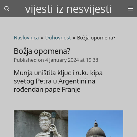
vijesti iz nesvijesti
Skip
to
main
content
Naslovnica
»
Duhovnost
»
Božja opomena?
Božja opomena?
Published on 4 January 2024 at 19:38
Munja uništila ključ i ruku kipa
svetog Petra u Argentini na
rođendan pape Franje