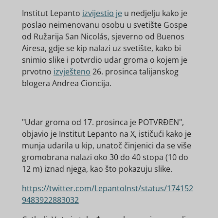
Institut Lepanto
izvijestio je
u nedjelju kako je
poslao neimenovanu osobu u
svetište Gospe
od Ružarija San Nicolás, sjeverno od Buenos
Airesa, gdje se kip nalazi uz svetište, kako bi
snimio slike i potvrdio udar groma o kojem je
prvotno
izvješteno
26. prosinca talijanskog
blogera Andrea Cioncija.
"Udar groma od 17. prosinca je POTVRĐEN",
objavio je Institut Lepanto na X, ističući kako je
munja udarila u kip, unatoč činjenici da se više
gromobrana nalazi oko 30 do 40 stopa (10 do
12 m) iznad njega, kao što pokazuju slike.
https://twitter.com/LepantoInst/status/174152
9483922883032