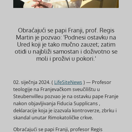
Obraćajući se papi Franji, prof. Regis
Martin je pozvao: 'Podnesi ostavku na
Ured koji je tako mučno zauzet;
zatim
otiđi u najbliži samostan i doživotno se
moli i proživi u pokori.'
02. siječnja 2024. (
LifeSiteNews
) — Profesor
teologije na Franjevačkom sveučilištu u
Steubenvilleu pozvao je na ostavku pape Franje
nakon objavljivanja
Fiducia Supplicans
,
deklaracije koja je izazvala kontroverze, zbrku i
skandal unutar Rimokatoličke crkve.
Obraćajući se papi Franji, profesor Regis