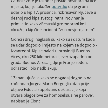
CatholicVote
je također poslao novinara na lice
mjesta, koji je također
potvrdio
da je grom
udario u kip 17. prosinca, "izbrisavši" ključeve u
desnoj ruci kipa svetog Petra. Novinar je
primijetio kako višestruki gromobrani koji
okružuju kip čine incident
"vrlo nevjerojatnim".
Cionci i drugi naglasili su kako su i datum kada
se udar dogodio i mjesto na kojem se dogodio -
izvanredni. Kip se nalazi u provinciji Buenos
Aires, oko 250 kilometara sjeverozapadno od
grada Buenos Airesa, gdje je Franjo rođen,
odrastao i bio nadbiskup.
“
Zapanjujuće je kako se događaj dogodio na
rođendan Jorgea Maria Bergoglia, dan prije
objave Fiducia supplicans deklaracije koja
otvara blagoslove za homoseksualne parove”,
napisao je Cionci.