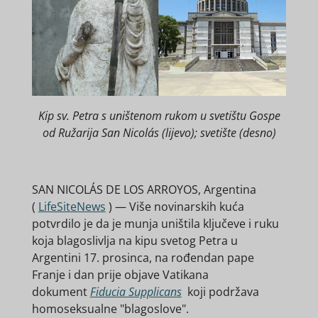
Kip sv. Petra s uništenom rukom u svetištu Gospe
od Ružarija San Nicolás (lijevo); svetište (desno)
SAN NICOLÁS DE LOS ARROYOS, Argentina
(
LifeSiteNews
) —
Više novinarskih kuća
potvrdilo je da je munja uništila ključeve i ruku
koja blagoslivlja na kipu svetog Petra u
Argentini 17. prosinca, na rođendan pape
Franje i dan prije objave Vatikana
dokument
Fiducia Supplicans
koji podržava
homoseksualne "blagoslove".