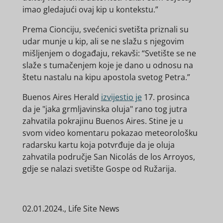
imao gledajući ovaj kip u kontekstu.”
Prema Cionciju,
svećenici svetišta priznali su
udar munje u kip, ali se ne slažu s njegovim
mišljenjem o događaju, rekavši: “Svetište se ne
slaže s tumačenjem koje je dano u odnosu na
štetu nastalu na kipu apostola svetog Petra.”
Buenos
Aires Herald
izvijestio je
17. prosinca
da je "jaka grmljavinska oluja" rano tog jutra
zahvatila pokrajinu Buenos Aires. Stine je u
svom video komentaru pokazao meteorološku
radarsku kartu koja potvrđuje da je oluja
zahvatila područje San Nicolás de los Arroyos,
gdje
se nalazi svetište Gospe od Ružarija.
02.01.2024., Life Site News