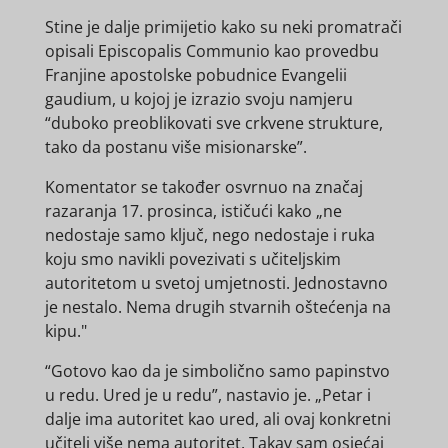
Stine je dalje primijetio kako su neki promatrači
opisali
Episcopalis Communio
kao provedbu
Franjine
apostolske pobudnice
Evangelii
gaudium,
u kojoj je izrazio svoju namjeru
“duboko preoblikovati sve crkvene strukture,
tako da postanu više misionarske”.
Komentator se također osvrnuo na značaj
razaranja 17. prosinca, ističući kako „ne
nedostaje samo ključ, nego nedostaje i ruka
koju smo navikli povezivati ​​s učiteljskim
autoritetom u svetoj umjetnosti. Jednostavno
je nestalo. Nema drugih stvarnih oštećenja na
kipu."
“Gotovo kao da je simbolično samo papinstvo
u redu. Ured je u redu”, nastavio je. „Petar i
dalje ima autoritet kao ured, ali ovaj konkretni
učitelj više nema autoritet. Takav sam osjećaj