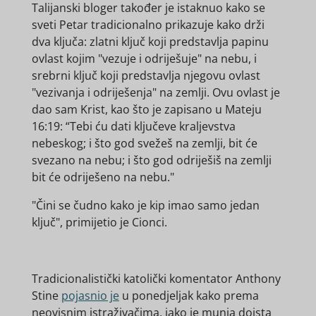
Talijanski bloger također je istaknuo kako se
sveti Petar tradicionalno prikazuje kako drži
dva ključa: zlatni ključ koji predstavlja papinu
ovlast kojim "vezuje i odriješuje" na nebu, i
srebrni ključ koji predstavlja njegovu ovlast
"vezivanja i odriješenja" na zemlji. Ovu ovlast je
dao sam Krist, kao što je zapisano u Mateju
16:19:
“Tebi ću dati ključeve kraljevstva
nebeskog; i što god svežeš
na zemlji, bit će
svezano na nebu; i što god odriješiš na zemlji
bit će odriješeno na nebu."
"Čini se čudno kako je kip imao samo jedan
ključ", primijetio je Cionci.
Tradicionalistički katolički komentator Anthony
Stine
pojasnio je
u ponedjeljak kako prema
neovisnim istraživačima, iako je munja doista