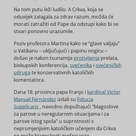
Na tom putu leži ludilo.
A Crkva, koja se
oduvijek zalagala za zdrav razum, možda će
morati zatražiti od Pape da odstupi kako bi se
stvari ponovno urazumile.
Poziv profesora Martina kako se “glave valjaju”
u Vatikanu – uključujući i papinu nogicu –
došao je nakon tsunamija
protivljenja
prelata,
biskupskih konferencija,
svećenika
i
svećeničkih
udruga
te konzervativnih katoličkih
komentatora.
Dana 18. prosinca papa Franjo i
kardinal Victor
Manuel Fernández
izdali su
Fiducia
Supplicans
,
navodno dopuštajući "blagoslove
za parove u neregularnim situacijama i za
parove istog spola" u suprotnosti s
nepromjenjivim katoličkim učenjem da Crkva
ne može blagosloviti grešne veze.