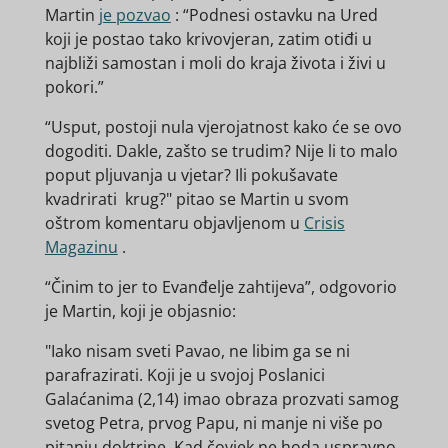
Martin
je pozvao
: “Podnesi ostavku na Ured
koji je postao tako krivovjeran, zatim otiđi u
najbliži samostan i moli do kraja života i živi u
pokori.”
“Usput, postoji nula vjerojatnost kako će se ovo
dogoditi. Dakle, zašto se trudim?
Nije li to malo
poput pljuvanja u vjetar?
Ili pokušavate
kvadrirati krug?"
pitao se Martin u svom
oštrom komentaru objavljenom u
Crisis
Magazinu
.
“Činim to jer to Evanđelje zahtijeva”, odgovorio
je Martin, koji je objasnio:
"Iako nisam sveti Pavao, ne libim ga se ni
parafrazirati.
Koji je u svojoj Poslanici
Galaćanima (2,14) imao obraza prozvati samog
svetog Petra, prvog Papu, ni manje ni više po
pitanju doktrine.
Kad čovjek ne hoda uspravno,